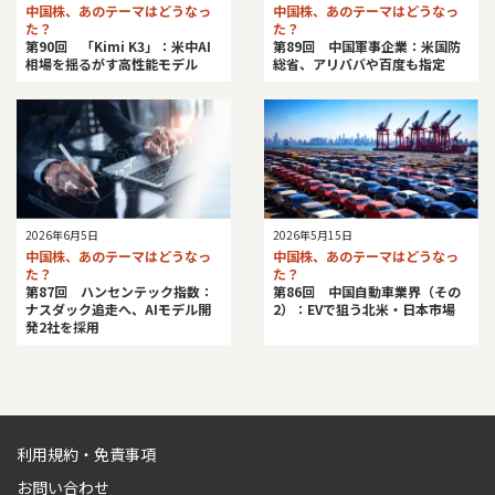
中国株、あのテーマはどうなっ
中国株、あのテーマはどうなっ
た？
た？
第90回 「Kimi K3」：米中AI
第89回 中国軍事企業：米国防
相場を揺るがす高性能モデル
総省、アリババや百度も指定
2026年6月5日
2026年5月15日
中国株、あのテーマはどうなっ
中国株、あのテーマはどうなっ
た？
た？
第87回 ハンセンテック指数：
第86回 中国自動車業界（その
ナスダック追走へ、AIモデル開
2）：EVで狙う北米・日本市場
発2社を採用
利用規約・免責事項
お問い合わせ