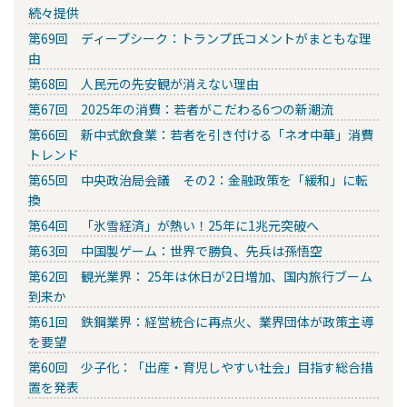
続々提供
第69回 ディープシーク：トランプ氏コメントがまともな理
由
第68回 人民元の先安観が消えない理由
第67回 2025年の消費：若者がこだわる6つの新潮流
第66回 新中式飲食業：若者を引き付ける「ネオ中華」消費
トレンド
第65回 中央政治局会議 その2：金融政策を「緩和」に転
換
第64回 「氷雪経済」が熱い！25年に1兆元突破へ
第63回 中国製ゲーム：世界で勝負、先兵は孫悟空
第62回 観光業界： 25年は休日が2日増加、国内旅行ブーム
到来か
第61回 鉄鋼業界：経営統合に再点火、業界団体が政策主導
を要望
第60回 少子化：「出産・育児しやすい社会」目指す総合措
置を発表