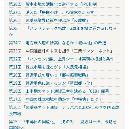
第28回 資本市場の活性化と逆行する「IPO抑制」
第27回 消えた「房住不炒」、投資家を走らす
第26回 医薬品業界に嵐を呼ぶか「反腐敗」
第25回 「ハンセンテック指数」3周年を機に巻き返しなる
か
第24回 地方歳入増の妙案になるか「城中村」の改造
第23回 中国通信株の未来を担う「工業インターネット」
第22回 「ハンセン指数」上昇シナリオ実現の根拠と条件
第21回 株式市場を揺るがす「人民元相場」
第20回 習近平氏の肝いり「郷村振興戦略」
第19回 習近平色に染まるシン「新型都市化」
第18回 上半期のネット通販王者を決める「618」開幕
第17回 中国の株式相場を動かす「中特估」とは？
第16回「医薬品ネット通販」アリババとJDがしのぎを削る成
長市場
第15回「半導体の国産化」（その3） 腐敗は一掃、戦略を
再設計へ