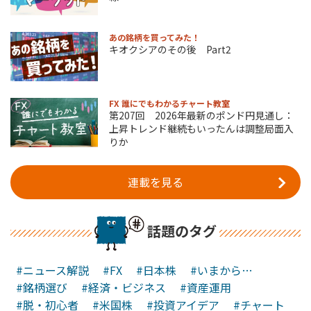
あの銘柄を買ってみた！
キオクシアのその後 Part2
FX 誰にでもわかるチャート教室
第207回 2026年最新のポンド円見通し：
上昇トレンド継続もいったんは調整局面入
りか
連載を見る
話題のタグ
#ニュース解説
#FX
#日本株
#いまから…
#銘柄選び
#経済・ビジネス
#資産運用
#脱・初心者
#米国株
#投資アイデア
#チャート