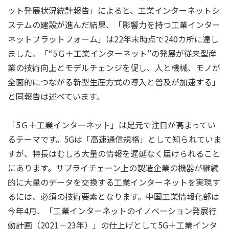
ット発展状況統計報告」によると、工業インターネットシ
ステムの建設が進んだ結果、「影響力を持つ工業インター
ネットプラットフォーム」は22年末時点で240カ所に達し
ました。「“5Ｇ＋工業インターネット”の発展が従来型産
業の技術向上とモデルチェンジを促し、人と機械、モノが
全面的につながる新型生産方式の導入と普及が加速する」
と同報告は述べています。
「5Ｇ＋工業インターネット」は足元で注目が高まってい
るテーマです。5Gは「高速通信規格」として知られていま
すが、特長はむしろ大量の情報を遅延なく届けられること
にあります。サプライチェーン上の製造企業の機器が継続
的に大量のデータを交換する工業インターネットを実現す
るには、必須の技術要素となります。中国工業情報化部は
今年4月、「工業インターネットのイノベーション発展行
動計画（2021－23年）」の仕上げとして5G＋工業インタ