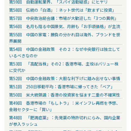
第59回 自動運転業界、「スパイ活動疑惑」にヒヤリ
第58回 伝統の「白酒」：ネット世代は「飲まずに投資」
第57回 中央政治局会議：市場が大歓迎した「3つの異例」
第56回 名月も陰る中国景気、月餅も「お手頃価格」が主流
第55回 中国の家電：勝負の分かれ目は海外、ブランドを世
界展開
第54回 中国の金融政策 その２：なぜ中央銀行は独立して
いるべきなのか
第53回 「高配当株」その2：香港市場、主役はバリュー株
に交代か
第52回 中国の金融政策：大胆な利下げに踏み出せない事情
第51回 250日移動平均：香港市場に帰ってきた「ベア」
第50回 米大統領選：香港の投資家を悩ます二重の不確実性
第49回 香港市場の「もしトラ」：米インフレ再燃を予想、
金融セクターに「買い」
第48回 「肥満症薬」：先発薬の特許切れにらみ、国内企業
が参入ラッシュ