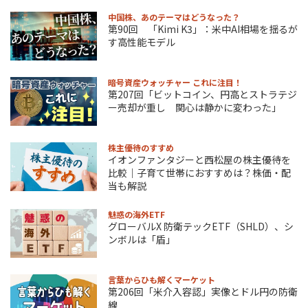
中国株、あのテーマはどうなった？
第90回 「Kimi K3」：米中AI相場を揺るが
す高性能モデル
暗号資産ウォッチャー これに注目！
第207回「ビットコイン、円高とストラテジ
ー売却が重し 関心は静かに変わった」
株主優待のすすめ
イオンファンタジーと西松屋の株主優待を
比較｜子育て世帯におすすめは？株価・配
当も解説
魅惑の海外ETF
グローバルX 防衛テックETF（SHLD）、シ
ンボルは「盾」
言葉からひも解くマーケット
第206回「米介入容認」実像とドル円の防衛
線