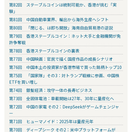
第82回 ステーブルコインは統制可能か、香港が挑む「実
験」
第81回 中国自動車業界、輸出から海外生産へシフト
第80回 「閉じる、は即ち開放」海南自由貿易港の逆説
第79回 香港ステーブルコイン：ネット大手と金融機関が免
許争奪戦
第78回 香港ステーブルコインの裏表
第77回 中国映画：官民で描く国産作品の成長シナリオ
第76回 中国本土の投資家が香港市場で買った銘柄トップ10
第75回 「国家隊」その3：対トランプ戦線に参画、中国株
ETFを買い増し
第74回 銀髪経済：攻守一体の長寿ビジネス
第73回 全固体電池：車載開始は27年、30年に量産化へ
第72回 中国の家電 その2：DeepSeekがゲームチェンジャ
ー
第71回 ヒューマノイド：2025年は量産元年
第70回 ディープシーク その2：米中プラットフォームが