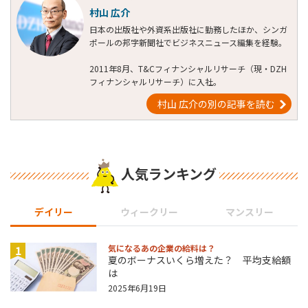
村山 広介
日本の出版社や外資系出版社に勤務したほか、シンガ
ポールの邦字新聞社でビジネスニュース編集を経験。
2011年8月、T&Cフィナンシャルリサーチ（現・DZH
フィナンシャルリサーチ）に入社。
村山 広介の別の記事を読む
人気ランキング
デイリー
ウィークリー
マンスリー
1
気になるあの企業の給料は？
夏のボーナスいくら増えた？ 平均支給額
は
2025年6月19日