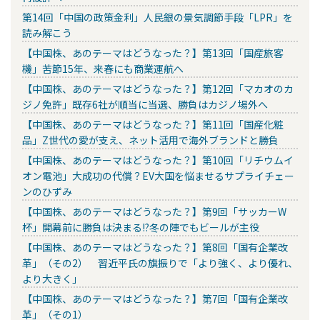
第14回「中国の政策金利」人民銀の景気調節手段「LPR」を
読み解こう
【中国株、あのテーマはどうなった？】第13回「国産旅客
機」苦節15年、来春にも商業運航へ
【中国株、あのテーマはどうなった？】第12回「マカオのカ
ジノ免許」既存6社が順当に当選、勝負はカジノ場外へ
【中国株、あのテーマはどうなった？】第11回「国産化粧
品」Z世代の愛が支え、ネット活用で海外ブランドと勝負
【中国株、あのテーマはどうなった？】第10回「リチウムイ
オン電池」大成功の代償？EV大国を悩ませるサプライチェー
ンのひずみ
【中国株、あのテーマはどうなった？】第9回「サッカーW
杯」開幕前に勝負は決まる!?冬の陣でもビールが主役
【中国株、あのテーマはどうなった？】第8回「国有企業改
革」（その2） 習近平氏の旗振りで「より強く、より優れ、
より大きく」
【中国株、あのテーマはどうなった？】第7回「国有企業改
革」（その1）