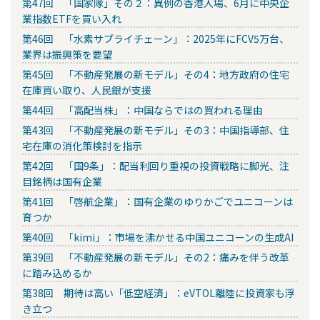
第47回 「国家隊」その２：異例の香港入場、6月に中央企
業指数ETFを買い入れ
第46回 「水素サプライチェーン」：2025年にFCV5万台、
業界は振興策を要望
第45回 「不動産発展の新モデル」その4：地方政府の住宅
在庫買い取り、人民銀が支援
第44回 「高配当株」：中国ならではの買われる理由
第43回 「不動産発展の新モデル」その3：中国指導部、住
宅在庫の消化策検討を指示
第42回 「国9条」：配当利回り重視の投資戦略に脚光、注
目銘柄は国有企業
第41回 「啓航企業」：国有企業のゆりかごでユニコーンは
育つか
第40回 「kimi」：市場を沸かせる中国ユニコーンの生成AI
第39回 「不動産発展の新モデル」その2：痛みを伴う改革
に踏み込めるか
第38回 期待は高い「低空経済」：eVTOL離陸に投資家も浮
き立つ