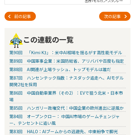
前の記事
次の記事
この連載の一覧
第90回 「Kimi K3」：米中AI相場を揺るがす高性能モデル
第89回 中国軍事企業：米国防総省、アリババや百度も指定
第88回 AI関連が上場ラッシュ、トップモデルは誰だ
第87回 ハンセンテック指数：ナスダック追走へ、AIモデル
開発2社を採用
第86回 中国自動車業界（その2）：EVで狙う北米・日本市
場
第85回 ハンガリー政権交代：中国企業の欧州進出に逆風か
第84回 オープンクロ－： 中国AI市場のゲームチェンジャ
ー、テンセントに追い風
第83回 HALO：AIブームからの逃避先、中東紛争で脚光