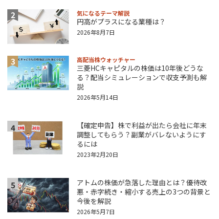
2
気になるテーマ解説
円高がプラスになる業種は？
2026年8月7日
3
高配当株ウォッチャー
三菱HCキャピタルの株価は10年後どうな
る？配当シミュレーションで収支予測も解
説
2026年5月14日
【確定申告】株で利益が出たら会社に年末
4
調整してもらう？副業がバレないようにす
るには
2023年2月20日
アトムの株価が急落した理由とは？優待改
5
悪・赤字続き・縮小する売上の3つの背景と
今後を解説
2026年5月7日