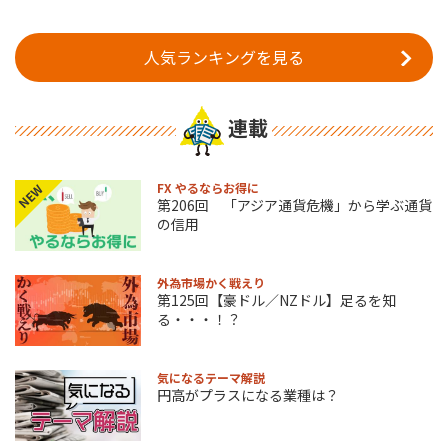
人気ランキングを見る
連載
FX やるならお得に
NEW
第206回 「アジア通貨危機」から学ぶ通貨
の信用
外為市場かく戦えり
第125回【豪ドル／NZドル】足るを知
る・・・！？
気になるテーマ解説
円高がプラスになる業種は？