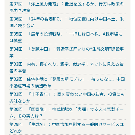
第37回 「洋上風力発電」：低迷を脱するか、行方は政策の
風向き次第
第36回 「24年の香港IPO」： 地位回復に向け中国本土、米
国と競り合い
第35回 「辰年の投資戦略」：一押しは日本株、A株市場に
は慎重
第34回 「美麗中国」：習近平氏肝いりの“生態文明”建設事
業
第33回 内巻、寝そべり、潤学、献忠学：ネットに見える若
者の本音
第32回 住宅神話と「発展の新モデル」： 待ったなし、中国
不動産市場の構造改革
第31回 「十不青年」： 家を買わない中国の若者、投資にも
興味なしか
第30回 「国家隊」：株式相場を「実弾」で支える官製チー
ム、その実力は？
第29回 「生成AI」：中国市場を制する一般向けサービスは
どれか