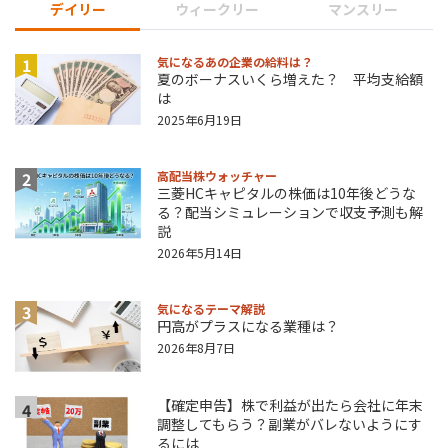
デイリー
ウィークリー
マンスリー
1
気になるあの企業の給料は？
夏のボーナスいくら増えた？ 平均支給額
は
2025年6月19日
2
高配当株ウォッチャー
三菱HCキャピタルの株価は10年後どうな
る？配当シミュレーションで収支予測も解
説
2026年5月14日
3
気になるテーマ解説
円高がプラスになる業種は？
2026年8月7日
【確定申告】株で利益が出たら会社に年末
4
調整してもらう？副業がバレないようにす
るには