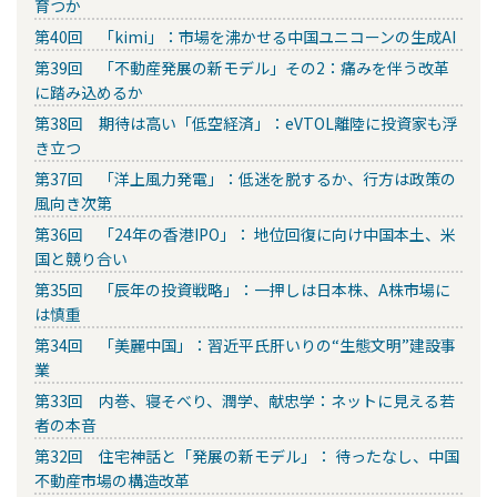
育つか
第40回 「kimi」：市場を沸かせる中国ユニコーンの生成AI
第39回 「不動産発展の新モデル」その2：痛みを伴う改革
に踏み込めるか
第38回 期待は高い「低空経済」：eVTOL離陸に投資家も浮
き立つ
第37回 「洋上風力発電」：低迷を脱するか、行方は政策の
風向き次第
第36回 「24年の香港IPO」： 地位回復に向け中国本土、米
国と競り合い
第35回 「辰年の投資戦略」：一押しは日本株、A株市場に
は慎重
第34回 「美麗中国」：習近平氏肝いりの“生態文明”建設事
業
第33回 内巻、寝そべり、潤学、献忠学：ネットに見える若
者の本音
第32回 住宅神話と「発展の新モデル」： 待ったなし、中国
不動産市場の構造改革