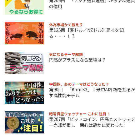
第206回 「アジア通貨危機」から学ぶ通貨
の信用
外為市場かく戦えり
第125回【豪ドル／NZドル】足るを知
る・・・！？
気になるテーマ解説
円高がプラスになる業種は？
中国株、あのテーマはどうなった？
第90回 「Kimi K3」：米中AI相場を揺るが
す高性能モデル
暗号資産ウォッチャー これに注目！
第207回「ビットコイン、円高とストラテジ
ー売却が重し 関心は静かに変わった」