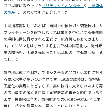
ズで以前に取り上げた
「リチウムイオン電池」
や
「半導体
の国産化」
のなかでもご紹介しました。
中国指導部にしてみれば、自国で中核技術と製造技術、サ
プライチェーンを確立しなければ米国を中心とする先進国
の規制措置に脅かされる図式は、旅客機にもあてはまりま
す。エンジンをはじめとする主要部材の国産化も、海外市
場の開拓も、困難を極めることは承知の上で追求し続ける
でしょう。
航空機は部品や材料、制御システムの品質と信頼性に対す
る要求水準が高いのが当然です。C919の離陸は、旅客機
国産化の実現にとどまらず、高い技術に支えられたすそ野
の広い産業の確立を目指す国家政策の重要な節目でもあり
ます。投資家は当面、国内航路でのC919の就航状況に注
目し、将来の発展を推し量ることになりそうです。