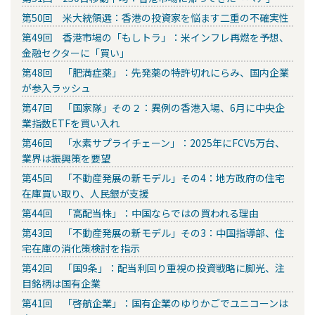
第50回 米大統領選：香港の投資家を悩ます二重の不確実性
第49回 香港市場の「もしトラ」：米インフレ再燃を予想、
金融セクターに「買い」
第48回 「肥満症薬」：先発薬の特許切れにらみ、国内企業
が参入ラッシュ
第47回 「国家隊」その２：異例の香港入場、6月に中央企
業指数ETFを買い入れ
第46回 「水素サプライチェーン」：2025年にFCV5万台、
業界は振興策を要望
第45回 「不動産発展の新モデル」その4：地方政府の住宅
在庫買い取り、人民銀が支援
第44回 「高配当株」：中国ならではの買われる理由
第43回 「不動産発展の新モデル」その3：中国指導部、住
宅在庫の消化策検討を指示
第42回 「国9条」：配当利回り重視の投資戦略に脚光、注
目銘柄は国有企業
第41回 「啓航企業」：国有企業のゆりかごでユニコーンは