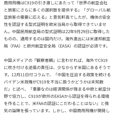
商用飛機はC919の引き渡しにあたって「世界の航空会社
と旅客にさらに多くの選択肢を提供する」「グローバル航
空旅客の需要に応える」と意気軒高でしたが、機体の安全
性を認証する型式証明を欧米当局から取得できていませ
ん。中国民用航空局の型式証明は22年9月29日に取得した
ものの、通用するのは国内だけ。海外進出には米連邦航空
局（FAA）と欧州航空安全局（EASA）の認証が必須です。
中国メディアの『観察者網』に言わせれば、海外でC919
に吹き付ける逆風の責任は、少なからず米国にあるそうで
す。12月11日付コラムで、「中国を圧迫する政策を続ける
バイデン米政権がC919を不当に扱うかどうかは未知数
だ」と述べ、「重要なのは経済関係が強まる中欧と航空分
野で協力し、C919が欧州のEASAから認証を得られる環境
を作ることで、米FAAの認証にこだわることはない」と強
気の論陣を張っています。しかし、中国商用飛機が開発し