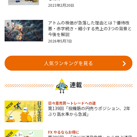
2023年2月20日
アトムの株価が急落した理由とは？優待改
5
悪・赤字続き・縮小する売上の3つの背景と
今後を解説
2026年5月7日
人気ランキングを見る
連載
日々是売買～トレードへの道
NEW
第139回「投機筋の円売りポジション、2年
ぶり高水準から急減」
FX やるならお得に
NEW