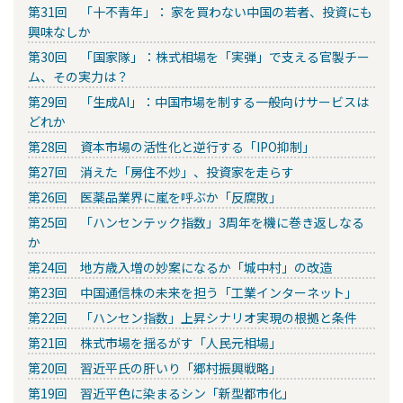
第31回 「十不青年」： 家を買わない中国の若者、投資にも
興味なしか
第30回 「国家隊」：株式相場を「実弾」で支える官製チー
ム、その実力は？
第29回 「生成AI」：中国市場を制する一般向けサービスは
どれか
第28回 資本市場の活性化と逆行する「IPO抑制」
第27回 消えた「房住不炒」、投資家を走らす
第26回 医薬品業界に嵐を呼ぶか「反腐敗」
第25回 「ハンセンテック指数」3周年を機に巻き返しなる
か
第24回 地方歳入増の妙案になるか「城中村」の改造
第23回 中国通信株の未来を担う「工業インターネット」
第22回 「ハンセン指数」上昇シナリオ実現の根拠と条件
第21回 株式市場を揺るがす「人民元相場」
第20回 習近平氏の肝いり「郷村振興戦略」
第19回 習近平色に染まるシン「新型都市化」