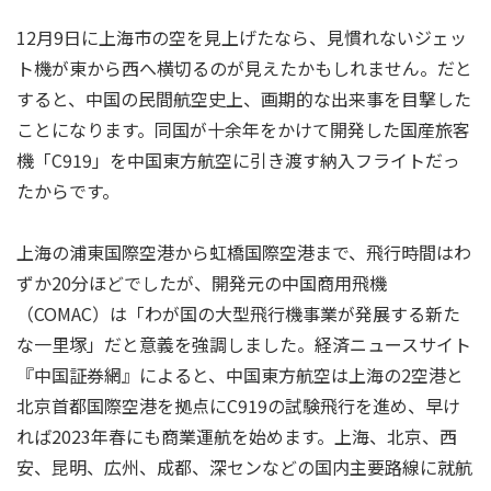
12月9日に上海市の空を見上げたなら、見慣れないジェッ
ト機が東から西へ横切るのが見えたかもしれません。だと
すると、中国の民間航空史上、画期的な出来事を目撃した
ことになります。同国が十余年をかけて開発した国産旅客
機「C919」を中国東方航空に引き渡す納入フライトだっ
たからです。
上海の浦東国際空港から虹橋国際空港まで、飛行時間はわ
ずか20分ほどでしたが、開発元の中国商用飛機
（COMAC）は「わが国の大型飛行機事業が発展する新た
な一里塚」だと意義を強調しました。経済ニュースサイト
『中国証券網』によると、中国東方航空は上海の2空港と
北京首都国際空港を拠点にC919の試験飛行を進め、早け
れば2023年春にも商業運航を始めます。上海、北京、西
安、昆明、広州、成都、深センなどの国内主要路線に就航