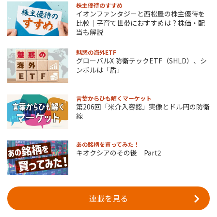
株主優待のすすめ
イオンファンタジーと西松屋の株主優待を
比較｜子育て世帯におすすめは？株価・配
当も解説
魅惑の海外ETF
グローバルX 防衛テックETF（SHLD）、シ
ンボルは「盾」
言葉からひも解くマーケット
第206回「米介入容認」実像とドル円の防衛
線
あの銘柄を買ってみた！
キオクシアのその後 Part2
連載を見る