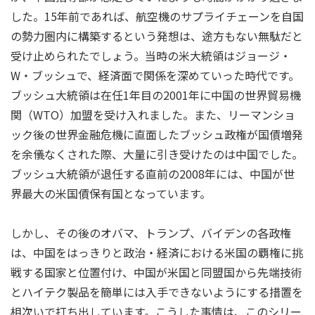
した。15年前であれば、航空機のサプライチェーンを自国
の勢力圏内に構築するという発想は、途方もない無駄だと
受け止められたでしょう。当時の米大統領はジョージ・
W・ブッシュで、経済面で関係を深めていった時代です。
ブッシュ大統領は在任1年目の2001年に中国の世界貿易機
関（WTO）加盟を受け入れました。また、リーマンショ
ック後の世界金融危機に直面したブッシュ政権が国債増発
を余儀なくされた際、大量に引き受けたのは中国でした。
ブッシュ大統領が退任する直前の2008年には、中国が世
界最大の米国債保有国となっています。
しかし、その後のオバマ、トランプ、バイデンの各政権
は、中国をはっきりと政治・経済における米国の覇権に挑
戦する国家と位置付け、中国が米国と同盟国から先端技術
とハイテク製品を簡単には入手できないようにする措置を
相次いで打ち出しています。こうした事情は、このシリー