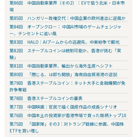
第86回 中国自動車業界（その2）：EVで狙う北米・日本市
場
第85回 ハンガリー政権交代：中国企業の欧州進出に逆風か
第84回 オープンクロ－： 中国AI市場のゲームチェンジャ
ー、テンセントに追い風
第83回 HALO：AIブームからの逃避先、中東紛争で脚光
第82回 ステーブルコインは統制可能か、香港が挑む「実
験」
第81回 中国自動車業界、輸出から海外生産へシフト
第80回 「閉じる、は即ち開放」海南自由貿易港の逆説
第79回 香港ステーブルコイン：ネット大手と金融機関が免
許争奪戦
第78回 香港ステーブルコインの裏表
第77回 中国映画：官民で描く国産作品の成長シナリオ
第76回 中国本土の投資家が香港市場で買った銘柄トップ10
第75回 「国家隊」その3：対トランプ戦線に参画、中国株
ETFを買い増し