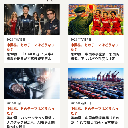
2026年8月7日
2026年7月17日
中国株、あのテーマはどうなっ
中国株、あのテーマはどうなっ
た？
た？
第90回 「Kimi K3」：米中AI
第89回 中国軍事企業：米国防
相場を揺るがす高性能モデル
総省、アリババや百度も指定
2026年6月5日
2026年5月15日
中国株、あのテーマはどうなっ
中国株、あのテーマはどうなっ
た？
た？
第87回 ハンセンテック指数：
第86回 中国自動車業界（その
ナスダック追走へ、AIモデル開
2）：EVで狙う北米・日本市場
発2社を採用