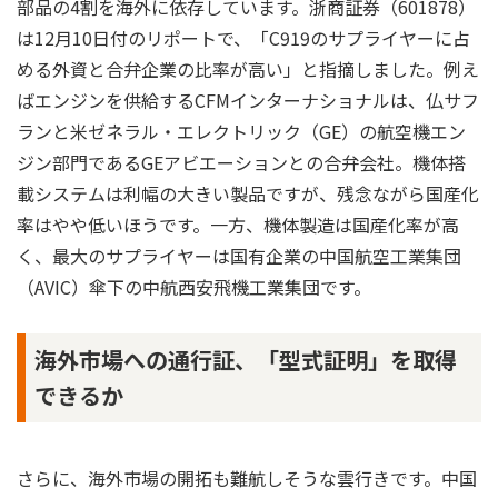
部品の4割を海外に依存しています。浙商証券（601878）
は12月10日付のリポートで、「C919のサプライヤーに占
める外資と合弁企業の比率が高い」と指摘しました。例え
ばエンジンを供給するCFMインターナショナルは、仏サフ
ランと米ゼネラル・エレクトリック（GE）の航空機エン
ジン部門であるGEアビエーションとの合弁会社。機体搭
載システムは利幅の大きい製品ですが、残念ながら国産化
率はやや低いほうです。一方、機体製造は国産化率が高
く、最大のサプライヤーは国有企業の中国航空工業集団
（AVIC）傘下の中航西安飛機工業集団です。
海外市場への通行証、「型式証明」を取得
できるか
さらに、海外市場の開拓も難航しそうな雲行きです。中国