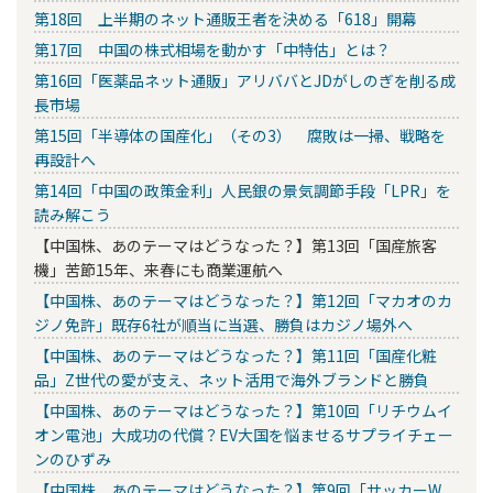
第18回 上半期のネット通販王者を決める「618」開幕
第17回 中国の株式相場を動かす「中特估」とは？
第16回「医薬品ネット通販」アリババとJDがしのぎを削る成
長市場
第15回「半導体の国産化」（その3） 腐敗は一掃、戦略を
再設計へ
第14回「中国の政策金利」人民銀の景気調節手段「LPR」を
読み解こう
【中国株、あのテーマはどうなった？】第13回「国産旅客
機」苦節15年、来春にも商業運航へ
【中国株、あのテーマはどうなった？】第12回「マカオのカ
ジノ免許」既存6社が順当に当選、勝負はカジノ場外へ
【中国株、あのテーマはどうなった？】第11回「国産化粧
品」Z世代の愛が支え、ネット活用で海外ブランドと勝負
【中国株、あのテーマはどうなった？】第10回「リチウムイ
オン電池」大成功の代償？EV大国を悩ませるサプライチェー
ンのひずみ
【中国株、あのテーマはどうなった？】第9回「サッカーW