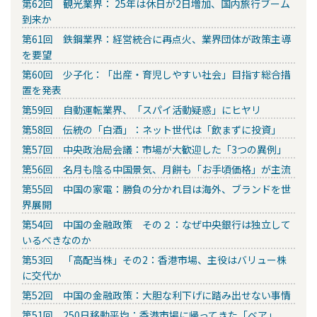
第62回 観光業界： 25年は休日が2日増加、国内旅行ブーム
到来か
第61回 鉄鋼業界：経営統合に再点火、業界団体が政策主導
を要望
第60回 少子化：「出産・育児しやすい社会」目指す総合措
置を発表
第59回 自動運転業界、「スパイ活動疑惑」にヒヤリ
第58回 伝統の「白酒」：ネット世代は「飲まずに投資」
第57回 中央政治局会議：市場が大歓迎した「3つの異例」
第56回 名月も陰る中国景気、月餅も「お手頃価格」が主流
第55回 中国の家電：勝負の分かれ目は海外、ブランドを世
界展開
第54回 中国の金融政策 その２：なぜ中央銀行は独立して
いるべきなのか
第53回 「高配当株」その2：香港市場、主役はバリュー株
に交代か
第52回 中国の金融政策：大胆な利下げに踏み出せない事情
第51回 250日移動平均：香港市場に帰ってきた「ベア」