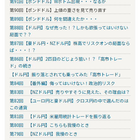
第91回【ポンドドル】Wボトム出現・・・なるか
第90回【ポンドドル】上値の重さを見て売り直す
第89回【ポンドドル】何を間違えたか・・・
第88回【ドル円】なぜ売った！？しかも欲張ってはいけない
局面で？？
第87回【豪ドル円・NZドル円】株高でリスクオンの局面なら
ば・・・！？
第86回【ドル円】2匹目のどじょう狙い！？「高市トレー
ド」の続き
【ドル円】振り落とされても乗ってみた「高市トレード」
第84回 【番外編】侮ってはいけない！政治的リスク
第83回 【NZドル円】売りやすそうに見えた、その理由は？
第82回 【ユーロ円と豪ドル円】クロス円の中で選んだのは
この通貨
第81回 【ドル円】米雇用統計トレードを振り返る
第80回 【ドル円】こちらも我慢のとき
第79回 【NZドル円】我慢のとき