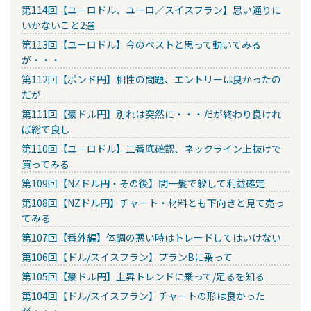
第114回【ユーロドル、ユーロ／スイスフラン】思い通りに
いかないこと2選
第113回【ユーロドル】今のベストと思って動いてみる
が・・・
第112回【ポンド円】相性の問題、エントリーは良かったの
だが
第111回【豪ドル円】別れは突然に・・・だが終わり良けれ
ば総て良し
第110回【ユーロドル】二番底確認、ネックライン上抜けで
買ってみる
第109回【NZドル円・その後】間一髪で躱して利益確定
第108回【NZドル円】チャート・材料とも下向きと見て売っ
てみる
第107回【番外編】体調の悪い時はトレードしてはいけない
第106回【ドル/スイスフラン】プランBに乗って
第105回【豪ドル円】上昇トレンドに乗って/足るを知る
第104回【ドル/スイスフラン】チャートの形は良かった
が・・・