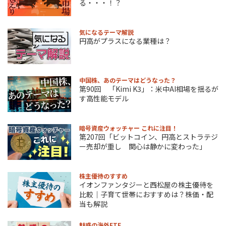
る・・・！？
気になるテーマ解説
円高がプラスになる業種は？
中国株、あのテーマはどうなった？
第90回 「Kimi K3」：米中AI相場を揺るが
す高性能モデル
暗号資産ウォッチャー これに注目！
第207回「ビットコイン、円高とストラテジ
ー売却が重し 関心は静かに変わった」
株主優待のすすめ
イオンファンタジーと西松屋の株主優待を
比較｜子育て世帯におすすめは？株価・配
当も解説
魅惑の海外ETF