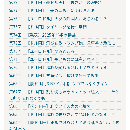
第78回 【ドル円・豪ドル円】「まさか」の2連発
第77回 【ドル円】「天の恵み」に助けられる
第76回 【ユーロドル】ナゾの外国人、あらわる！？
第75回 【ドル円】タイミングを待つ展開
第74回 【発表】2025年前半の損益
第73回 【ドル円】飛び交うトランプ砲、見事巻き添えに
第72回 【ユーロドル】悩みどころ
第71回 【ユーロドル】長いものには巻かれろ！？
第70回 【ドル円】流れが変わる兆し！？をとらえる
第69回 【ドル円】三角保合上抜けで買ってみる
第68回 【豪ドル円＆NZドル円】タコではなくチキン
第67回 【ドル円】割り切るためのストップ注文・・・たと
え割り切れなくても
第66回 【ポンド円】利食い千人力の心境で
第65回 【ドル円】流れに乗りさえすれば何とかなる！？
第64回 【豪ドル円】まるで滑り台！？滑り落ちないよう気
を付ける