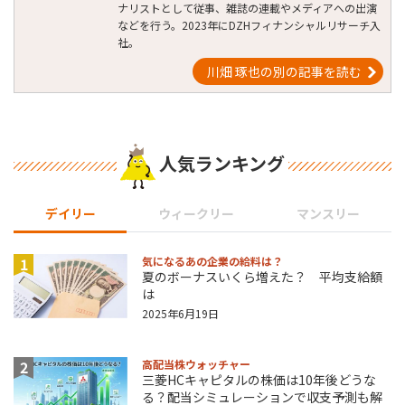
ナリストとして従事、雑誌の連載やメディアへの出演
などを行う。2023年にDZHフィナンシャルリサーチ入
社。
川畑 琢也の別の記事を読む
人気ランキング
デイリー
ウィークリー
マンスリー
1
気になるあの企業の給料は？
夏のボーナスいくら増えた？ 平均支給額
は
2025年6月19日
2
高配当株ウォッチャー
三菱HCキャピタルの株価は10年後どうな
る？配当シミュレーションで収支予測も解