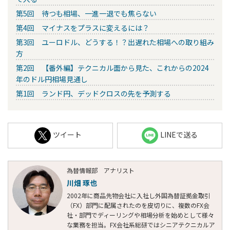
第5回 待つも相場、一進一退でも焦らない
第4回 マイナスをプラスに変えるには？
第3回 ユーロドル、どうする！？出遅れた相場への取り組み
方
第2回 【番外編】テクニカル面から見た、これからの2024
年のドル円相場見通し
第1回 ランド円、デッドクロスの先を予測する
ツイート
LINEで送る
為替情報部 アナリスト
川畑 琢也
2002年に商品先物会社に入社し外国為替証拠金取引
（FX）部門に配属されたのを皮切りに、複数のFX会
社・部門でディーリングや相場分析を始めとして様々
な業務を担当。FX会社系総研ではシニアテクニカルア