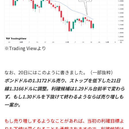
※Trading Viewより
なお、20日にはこのように書きました。（一部抜粋）
ポンドドルの1.3172ドル売り、ストップを低下した21日
線1.3166ドルに調整。利確候補は1.29ドル台前半で変わら
ず。もし1.30ドルを下抜けて終わるようならば売り増しも
一案か。
もし売り増しするようなことがあれば、当初の利確目標よ
りも下値は深くなることも予想されますので、利確候補は