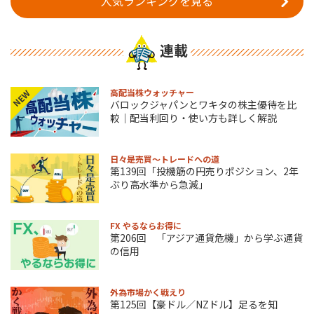
人気ランキングを見る
連載
高配当株ウォッチャー
NEW
バロックジャパンとワキタの株主優待を比
較｜配当利回り・使い方も詳しく解説
日々是売買～トレードへの道
第139回「投機筋の円売りポジション、2年
ぶり高水準から急減」
FX やるならお得に
第206回 「アジア通貨危機」から学ぶ通貨
の信用
外為市場かく戦えり
第125回【豪ドル／NZドル】足るを知