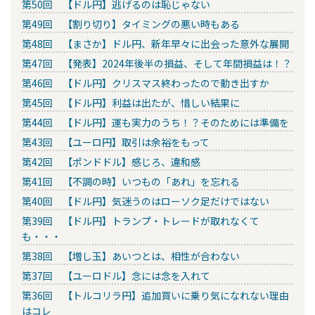
第50回 【ドル円】逃げるのは恥じゃない
第49回 【割り切り】タイミングの悪い時もある
第48回 【まさか】ドル円、新年早々に出会った意外な展開
第47回 【発表】2024年後半の損益、そして年間損益は！？
第46回 【ドル円】クリスマス終わったので動き出すか
第45回 【ドル円】利益は出たが、惜しい結果に
第44回 【ドル円】運も実力のうち！？そのためには準備を
第43回 【ユーロ円】取引は余裕をもって
第42回 【ポンドドル】感じろ、違和感
第41回 【不調の時】いつもの「あれ」を忘れる
第40回 【ドル円】気迷うのはローソク足だけではない
第39回 【ドル円】トランプ・トレードが取れなくて
も・・・
第38回 【増し玉】あいつとは、相性が合わない
第37回 【ユーロドル】念には念を入れて
第36回 【トルコリラ円】追加買いに乗り気になれない理由
はコレ