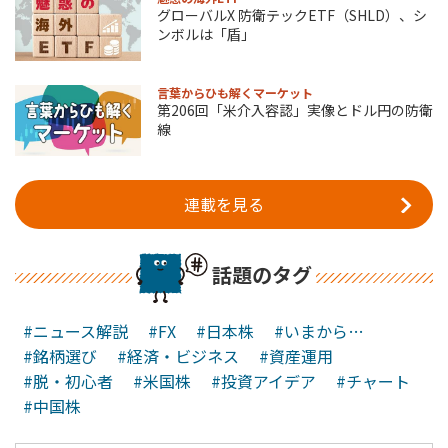
グローバルX 防衛テックETF（SHLD）、シ
ンボルは「盾」
言葉からひも解くマーケット
第206回「米介入容認」実像とドル円の防衛
線
連載を見る
話題のタグ
#ニュース解説
#FX
#日本株
#いまから…
#銘柄選び
#経済・ビジネス
#資産運用
#脱・初心者
#米国株
#投資アイデア
#チャート
#中国株