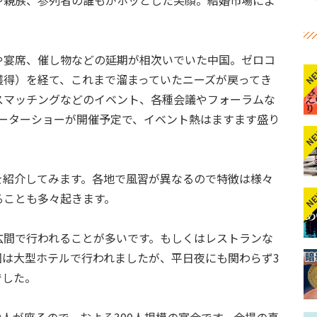
や親族、参列者の誰もがホッとした笑顔。結婚市場によ
や宴席、催し物などの延期が相次いでいた中国。ゼロコ
N
獲得）を経て、これまで溜まっていたニーズが戻ってき
スマッチングなどのイベント、各種会議やフォーラムな
モーターショーが開催予定で、イベント熱はますます盛り
N
を紹介してみます。各地で風習が異なるので特徴は様々
N
ることも多々起きます。
広間で行われることが多いです。もしくはレストランな
回は大型ホテルで行われましたが、平日夜にも関わらず3
でした。