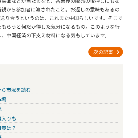
電製品などが当たるなど、各業界の販売の後押しにもな
両親から参加者に渡されたこと。お返しの意味もあるの
を送り合うというのは、これまた中国らしいです。そこで
をもらうと何だか得した気分になるもの。このような行
し、中国経済の下支え材料になる気もしています。
次の記事
から市況を読む
市場
民
寝入りも
対策は？
振