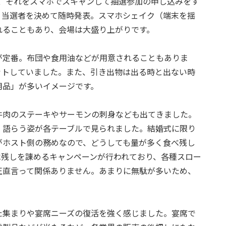
れ、それをスマホでスキャンして抽選参加の申し込みをす
、当選者を決めて随時発表。スマホシェイク（端末を揺
れることもあり、会場は大盛り上がりです。
が定番。布団や食用油などが用意されることもありま
ットしていました。また、引き出物は出る時と出ない時
用品」が多いイメージです。
牛肉のステーキやサーモンの刺身なども出てきました。
、語らう姿が各テーブルで見られました。結婚式に限り
がホスト側の務めなので、どうしても量が多く食べ残し
べ残しを諌めるキャンペーンが行われており、各種スロー
正直言って関係ありません。あまりに無駄が多いため、
た集まりや宴席ニーズの復活を強く感じました。宴席で