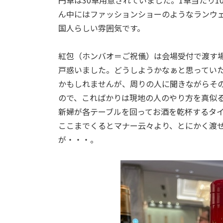
円卓は30卓用意されていました。1卓当たり1
ん中にはファッションショーのようなランウ
国人らしい雰囲気です。
紅包（ホンバオ＝ご祝儀）は会場受付で渡す
戸惑いました。どうしようかなぁと思ってい
かもしれませんが、周りの人に聞きながらそ
ので、こればかりは現地の人のやり方を真似
新婦が各テーブルを回ってお酒を乾杯するタ
ここまでくるとマナー云々より、とにかく渡
が・・・。