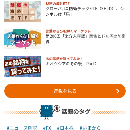
魅惑の海外ETF
グローバルX 防衛テックETF（SHLD）、シ
ンボルは「盾」
言葉からひも解くマーケット
第206回「米介入容認」実像とドル円の防衛
線
あの銘柄を買ってみた！
キオクシアのその後 Part2
連載を見る
話題のタグ
#ニュース解説
#FX
#日本株
#いまから…