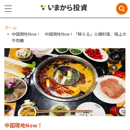
ホーム
中国現地Now！ 中国現地Now！「映える」火鍋料理、極上の
牛肉麺
中国現地Now！