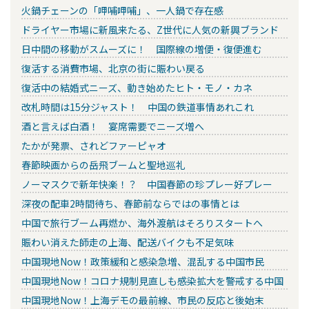
火鍋チェーンの「呷哺呷哺」、一人鍋で存在感
ドライヤー市場に新風来たる、Z世代に人気の新興ブランド
日中間の移動がスムーズに！ 国際線の増便・復便進む
復活する消費市場、北京の街に賑わい戻る
復活中の結婚式ニーズ、動き始めたヒト・モノ・カネ
改札時間は15分ジャスト！ 中国の鉄道事情あれこれ
酒と言えば白酒！ 宴席需要でニーズ増へ
たかが発票、されどファーピャオ
春節映画からの岳飛ブームと聖地巡礼
ノーマスクで新年快楽！？ 中国春節の珍プレー好プレー
深夜の配車2時間待ち、春節前ならではの事情とは
中国で旅行ブーム再燃か、海外渡航はそろりスタートへ
賑わい消えた師走の上海、配送バイクも不足気味
中国現地Now！政策緩和と感染急増、混乱する中国市民
中国現地Now！コロナ規制見直しも感染拡大を警戒する中国
中国現地Now！上海デモの最前線、市民の反応と後始末