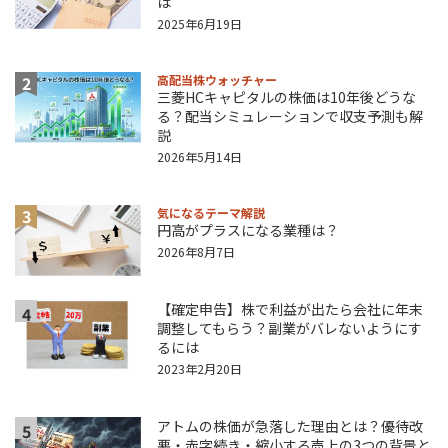
は
2025年6月19日
2
高配当株ウォッチャー
三菱HCキャピタルの株価は10年後どうな
る？配当シミュレーションで収支予測も解
説
2026年5月14日
3
気になるテーマ解説
円高がプラスになる業種は？
2026年8月7日
【確定申告】株で利益が出たら会社に年末
4
調整してもらう？副業がバレないようにす
るには
2023年2月20日
アトムの株価が急落した理由とは？優待改
5
悪・赤字続き・縮小する売上の3つの背景と