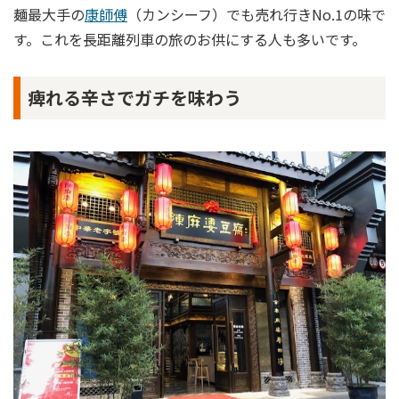
麺最大手の
康師傅
（カンシーフ）でも売れ行きNo.1の味で
す。これを長距離列車の旅のお供にする人も多いです。
痺れる辛さでガチを味わう