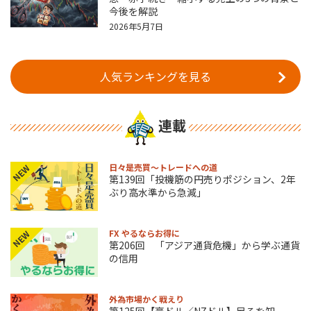
今後を解説
2026年5月7日
人気ランキングを見る
連載
日々是売買～トレードへの道
NEW
第139回「投機筋の円売りポジション、2年
ぶり高水準から急減」
FX やるならお得に
NEW
第206回 「アジア通貨危機」から学ぶ通貨
の信用
外為市場かく戦えり
第125回【豪ドル／NZドル】足るを知