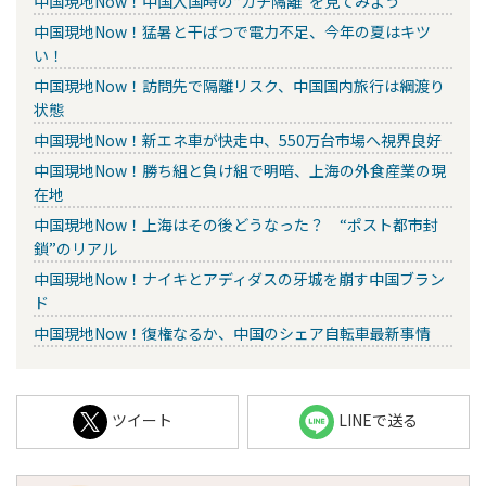
中国現地Now！中国入国時の“ガチ隔離”を見てみよう
中国現地Now！猛暑と干ばつで電力不足、今年の夏はキツ
い！
中国現地Now！訪問先で隔離リスク、中国国内旅行は綱渡り
状態
中国現地Now！新エネ車が快走中、550万台市場へ視界良好
中国現地Now！勝ち組と負け組で明暗、上海の外食産業の現
在地
中国現地Now！上海はその後どうなった？ “ポスト都市封
鎖”のリアル
中国現地Now！ナイキとアディダスの牙城を崩す中国ブラン
ド
中国現地Now！復権なるか、中国のシェア自転車最新事情
ツイート
LINEで送る