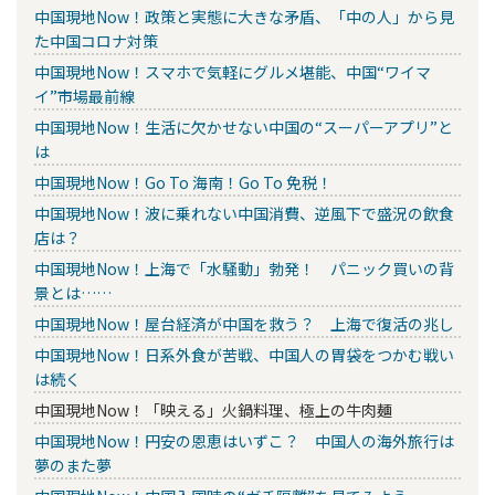
中国現地Now！政策と実態に大きな矛盾、「中の人」から見
た中国コロナ対策
中国現地Now！スマホで気軽にグルメ堪能、中国“ワイマ
イ”市場最前線
中国現地Now！生活に欠かせない中国の“スーパーアプリ”と
は
中国現地Now！Go To 海南！Go To 免税！
中国現地Now！波に乗れない中国消費、逆風下で盛況の飲食
店は？
中国現地Now！上海で「水騒動」勃発！ パニック買いの背
景とは……
中国現地Now！屋台経済が中国を救う？ 上海で復活の兆し
中国現地Now！日系外食が苦戦、中国人の胃袋をつかむ戦い
は続く
中国現地Now！「映える」火鍋料理、極上の牛肉麺
中国現地Now！円安の恩恵はいずこ？ 中国人の海外旅行は
夢のまた夢