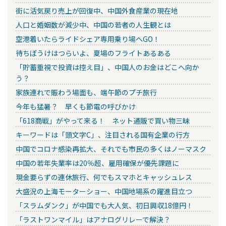
街に活気戻り売上が回復中、中国外食産業の現在地
人口と婚姻数が減少中、中国の若者の人生観とは
空港着いたらライドシェア専用乗り場へGO！
待ちぼうけはつらいよ、夏場のフライトあるある
「貯蓄重視で投資は控え目」、中国人のお金はどこへ向か
う？
家族連れで賑わう場面も、端午節のプチ旅行
今年も猛暑？ 早くも節電の呼びかけ
「618商戦」がやって来る！ ネット通販で買い物三昧
キーワードは「頭文字C」、注目される国有企業の行方
中国でコロナ感染再拡大、それでも市民の多くはノーマスク
中国の若年失業率は20％超、雇用確保が優先課題に
現金要らずの連休旅行、何でもスマホとキャッシュレス
大盛況の上海モーターショー、中国地場系の躍進目立つ
「スラムダンク」が中国でも大人気、初日興収18億円！
「ラストワンマイル」はアナログリレーで解決？