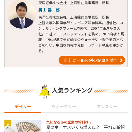
東洋証券株式会社 上海駐在員事務所 所長
奥山 要一郎
東洋証券株式会社 上海駐在員事務所 所長
上智大学外国語学部イスパニア語学科卒。通信社、コ
ンサルティングファームを経て、2007年東洋証券入
社。本社シニアストラテジストを務め、2015年より現
職。中国現地で株式動向のウォッチや上場企業取材な
どを行い、中国株情報の発信・レポート執筆を手がけ
る。
奥山 要一郎の別の記事を読む
人気ランキング
デイリー
ウィークリー
マンスリー
1
気になるあの企業の給料は？
夏のボーナスいくら増えた？ 平均支給額