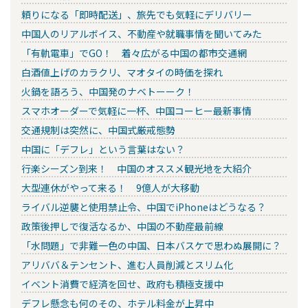
頼りになる「即時配送」、旅先でも気軽にデリバリー
中国人のリアルボイス、不動産や就職事情を聞いてみた
「有軌電車」でGO！ 着々広がる中国の都市交通網
白酒値上げのカラクリ、マオタイの時価を探れ
火鍋を語ろう、中国発のナベトーーク！
スマホオーダーで気軽に一杯、中国コーヒー最新事情
交通規制は突然に、中国式厳戒態勢
中国に「デフレ」という言葉はない？
行楽シーズン到来！ 中国のオススメ観光地を大紹介
大型連休がやって来る！ 9億人が大移動
ライバル逆襲と使用禁止令、中国でiPhoneはどうなる？
政策後押しで復活なるか、中国の不動産最前線
「水問題」で非難一色の中国、日本バスケで思わぬ展開に？
アリババ＆テンセント、進む人員削減とスリム化
イベント消費で経済を回せ、政府も積極支援中
デフレ懸念も何のその、ホテル料金が上昇中