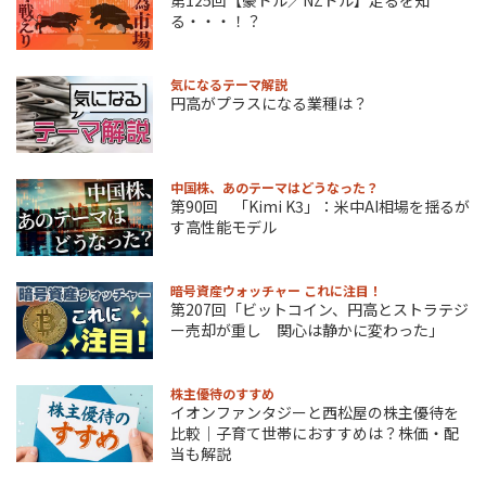
る・・・！？
気になるテーマ解説
円高がプラスになる業種は？
中国株、あのテーマはどうなった？
第90回 「Kimi K3」：米中AI相場を揺るが
す高性能モデル
暗号資産ウォッチャー これに注目！
第207回「ビットコイン、円高とストラテジ
ー売却が重し 関心は静かに変わった」
株主優待のすすめ
イオンファンタジーと西松屋の株主優待を
比較｜子育て世帯におすすめは？株価・配
当も解説