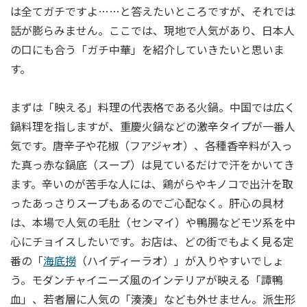
は全てガチですよ……と答えたいところですが、それでは
話が膨らみません。ここでは、現地で人気があり、日本人
の口にも合う「ガチ中華」を紹介していきたいと思いま
す。
まずは「映える」料理の代表格である火鍋。中国では広く
鍋料理を指しますが、重慶火鍋などの激辛タイプが一番人
気です。唐辛子や花椒（フアジャオ）、各種香辛料が入っ
た真っ赤な鍋底（スープ）は見ているだけで汗をかいてき
ます。辛いのが苦手な人には、鶏がらやキノコで出汁を取
ったあっさりスープもあるのでご心配なく。肝心の具材
は、本場で人気の毛肚（センマイ）や鴨腸などモツ系を中
心にチョイスしたいです。お店は、どの街でもよく見る定
番の「
海底撈
（ハイディーラオ）」が入りやすいでしょ
う。モダンチャイニーズ風のインテリアが映える「譚鴨
血」、若者層に人気の「湊湊」なども外せません。派生形