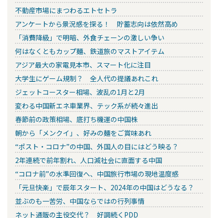
不動産市場にまつわるエトセトラ
アンケートから景況感を探る！ 貯蓄志向は依然高め
「消費降級」で明暗、外食チェーンの激しい争い
何はなくともカップ麺、鉄道旅のマストアイテム
アジア最大の家電見本市、スマート化に注目
大学生にゲーム規制？ 全人代の提議あれこれ
ジェットコースター相場、波乱の1月と2月
変わる中国新エネ車業界、テック系が続々進出
春節前の政策相場、底打ち機運の中国株
朝から「メンクイ」、好みの麺をご賞味あれ
“ポスト・コロナ”の中国、外国人の目にはどう映る？
2年連続で前年割れ、人口減社会に直面する中国
“コロナ前”の水準回復へ、中国旅行市場の現地温度感
「元旦快楽」で辰年スタート、2024年の中国はどうなる？
並ぶのも一苦労、中国ならではの行列事情
ネット通販の主役交代？ 好調続くPDD