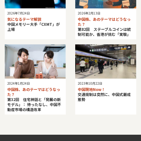
2026年7月24日
2026年2月13日
気になるテーマ解説
中国株、あのテーマはどうなっ
中国メモリー大手「CXMT」が
た？
上場
第82回 ステーブルコインは統
制可能か、香港が挑む「実験」
2024年1月24日
2023年10月22日
中国株、あのテーマはどうなっ
中国現地Now！
た？
交通規制は突然に、中国式厳戒
第32回 住宅神話と「発展の新
態勢
モデル」： 待ったなし、中国不
動産市場の構造改革