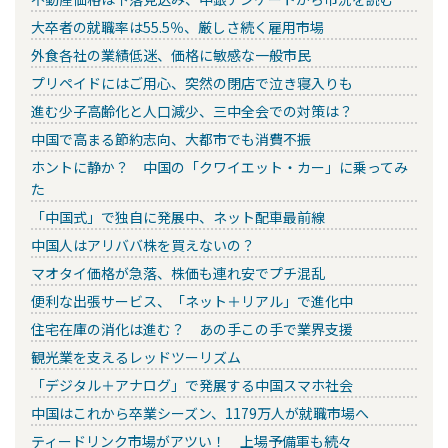
大卒者の就職率は55.5％、厳しさ続く雇用市場
外食各社の業績低迷、価格に敏感な一般市民
プリペイドにはご用心、突然の閉店で泣き寝入りも
進む少子高齢化と人口減少、三中全会での対策は？
中国で高まる節約志向、大都市でも消費不振
ホントに静か？ 中国の「クワイエット・カー」に乗ってみ
た
「中国式」で独自に発展中、ネット配車最前線
中国人はアリババ株を買えないの？
マオタイ価格が急落、株価も連れ安でプチ混乱
便利な出張サービス、「ネット＋リアル」で進化中
住宅在庫の消化は進む？ あの手この手で業界支援
観光業を支えるレッドツーリズム
「デジタル＋アナログ」で発展する中国スマホ社会
中国はこれから卒業シーズン、1179万人が就職市場へ
ティードリンク市場がアツい！ 上場予備軍も続々