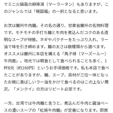
でミニ火鍋風の麻辣湯（マーラータン）もありますが、こ
のジャンルでは「楊国福」の一択となると思います。
お次は蘭州牛肉麺。その名の通り、甘粛省蘭州の名物料理
です。モチモチの手打ち麺と牛肉を煮込んだコクのある透
明なスープが特徴。ネギやパクチーをたっぷり入れ、ラー
油で味を引き締めます。麺の太さは数種類から選べます。
オススメは蘭州に本店を構える「馬子禄（マーズールー）
牛肉面」。地元では朝食として食べられることも多く、1
杯8元（約160円）というお手頃価格です。私も本店で食べ
たことがありますが、麺、スープ、具材が三位一体となっ
たお椀に香ばしいラー油をかけて食べるのはこの上ない贅
沢。「メンクイ」の方はリピート必至です。
一方、台湾では牛肉麺と言うと、煮込んだ牛肉と醤油ベー
スの濃いスープの「紅焼牛肉麺」が定番になります。即席