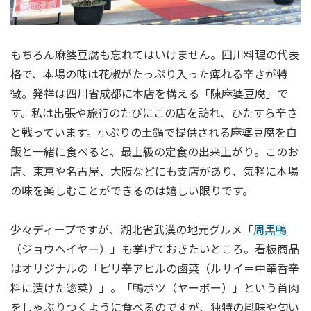
もちろん麻婆豆腐も忘れてはいけません。四川料理の代表
格で、本場の味は花椒がたっぷり入った痺れる辛さが特
徴。発祥は四川省成都に本店を構える「陳麻婆豆腐」で
す。私は出張や旅行のたびにこの店を訪れ、ひたすら辛さ
と戦っています。小ぶりの土鍋で提供される麻婆豆腐を白
飯と一緒に食べると、最上級の定食の出来上がり。このお
店、東京や名古屋、大阪などにも支店があり、気軽に本場
の味を楽しむことができるのは嬉しい限りです。
少々ディープですが、湖北省武漢の地元グルメ「
周黒鴨
（ジョウヘイヤー）」も挙げておきたいところ。看板商品
はオリジナルの「ピリ辛アヒルの鹵菜（ルサイ＝中華香辛
料に漬けた惣菜）」。「鴨ボツ（ヤーボー）」という首肉
をしゃぶりつくように食べるのですが、独特の風味や匂い