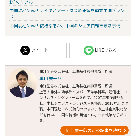
鎖”のリアル
中国現地Now！ナイキとアディダスの牙城を崩す中国ブラン
ド
中国現地Now！復権なるか、中国のシェア自転車最新事情
ツイート
LINEで送る
東洋証券株式会社 上海駐在員事務所 所長
奥山 要一郎
東洋証券株式会社 上海駐在員事務所 所長
上智大学外国語学部イスパニア語学科卒。通信社、コ
ンサルティングファームを経て、2007年東洋証券入
社。本社シニアストラテジストを務め、2015年より現
職。中国現地で株式動向のウォッチや上場企業取材な
どを行い、中国株情報の発信・レポート執筆を手がけ
る。
奥山 要一郎の別の記事を読む