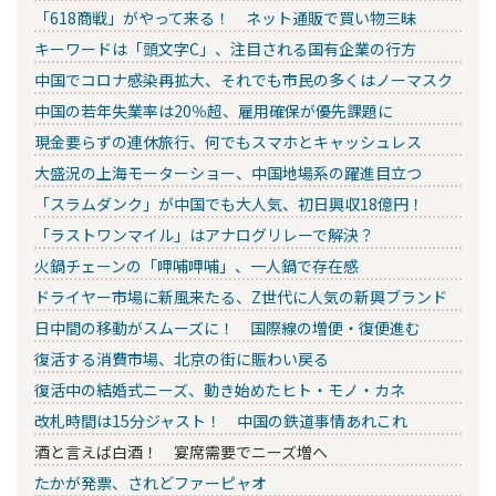
「618商戦」がやって来る！ ネット通販で買い物三昧
キーワードは「頭文字C」、注目される国有企業の行方
中国でコロナ感染再拡大、それでも市民の多くはノーマスク
中国の若年失業率は20％超、雇用確保が優先課題に
現金要らずの連休旅行、何でもスマホとキャッシュレス
大盛況の上海モーターショー、中国地場系の躍進目立つ
「スラムダンク」が中国でも大人気、初日興収18億円！
「ラストワンマイル」はアナログリレーで解決？
火鍋チェーンの「呷哺呷哺」、一人鍋で存在感
ドライヤー市場に新風来たる、Z世代に人気の新興ブランド
日中間の移動がスムーズに！ 国際線の増便・復便進む
復活する消費市場、北京の街に賑わい戻る
復活中の結婚式ニーズ、動き始めたヒト・モノ・カネ
改札時間は15分ジャスト！ 中国の鉄道事情あれこれ
酒と言えば白酒！ 宴席需要でニーズ増へ
たかが発票、されどファーピャオ