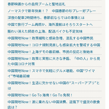
春節映画からの岳飛ブームと聖地巡礼
ノーマスクで新年快楽！？ 中国春節の珍プレー好プレー
深夜の配車2時間待ち、春節前ならではの事情とは
中国で旅行ブーム再燃か、海外渡航はそろりスタートへ
賑わい消えた師走の上海、配送バイクも不足気味
中国現地Now！政策緩和と感染急増、混乱する中国市民
中国現地Now！コロナ規制見直しも感染拡大を警戒する中国
中国現地Now！上海デモの最前線、市民の反応と後始末
中国現地Now！政策と実態に大きな矛盾、「中の人」から見
た中国コロナ対策
中国現地Now！スマホで気軽にグルメ堪能、中国“ワイマ
イ”市場最前線
中国現地Now！生活に欠かせない中国の“スーパーアプリ”と
は
中国現地Now！Go To 海南！Go To 免税！
中国現地Now！波に乗れない中国消費、逆風下で盛況の飲食
店は？