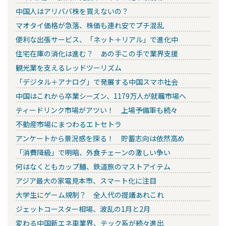
中国人はアリババ株を買えないの？
マオタイ価格が急落、株価も連れ安でプチ混乱
便利な出張サービス、「ネット＋リアル」で進化中
住宅在庫の消化は進む？ あの手この手で業界支援
観光業を支えるレッドツーリズム
「デジタル＋アナログ」で発展する中国スマホ社会
中国はこれから卒業シーズン、1179万人が就職市場へ
ティードリンク市場がアツい！ 上場予備軍も続々
不動産市場にまつわるエトセトラ
アンケートから景況感を探る！ 貯蓄志向は依然高め
「消費降級」で明暗、外食チェーンの激しい争い
何はなくともカップ麺、鉄道旅のマストアイテム
アジア最大の家電見本市、スマート化に注目
大学生にゲーム規制？ 全人代の提議あれこれ
ジェットコースター相場、波乱の1月と2月
変わる中国新エネ車業界、テック系が続々進出