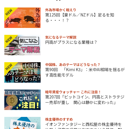
外為市場かく戦えり
NEW
第125回【豪ドル／NZドル】足るを知
る・・・！？
気になるテーマ解説
NEW
円高がプラスになる業種は？
中国株、あのテーマはどうなった？
NEW
第90回 「Kimi K3」：米中AI相場を揺るが
す高性能モデル
暗号資産ウォッチャー これに注目！
第207回「ビットコイン、円高とストラテジ
ー売却が重し 関心は静かに変わった」
株主優待のすすめ
イオンファンタジーと西松屋の株主優待を