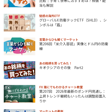
比較｜子育て世帯におすすめは？株価・配
当も解説
魅惑の海外ETF
グローバルX 防衛テックETF（SHLD）、シ
ンボルは「盾」
言葉からひも解くマーケット
第206回「米介入容認」実像とドル円の防衛
線
あの銘柄を買ってみた！
キオクシアのその後 Part2
FX 誰にでもわかるチャート教室
第207回 2026年最新のポンド円見通し：
上昇トレンド継続もいったんは調整局面入
りか
マーケットの裏側