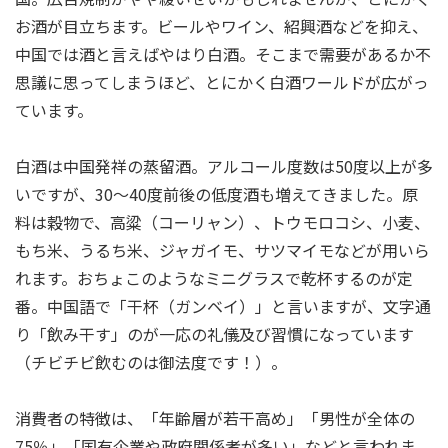
お酒が目立ちます。ビールやワイン、紹興酒などを抑え、
中国では酒と言えばやはり白酒。そこまで需要があるか不
思議に思ってしまうほど、とにかく白酒ワールドが広がっ
ています。
白酒は中国発祥の蒸留酒。アルコール度数は50度以上が多
いですが、30～40度前後の低度酒も増えてきました。原
料は穀物で、高粱（コーリャン）、トウモロコシ、小麦、
もち米、うるち米、ジャガイモ、サツマイモなどが用いら
れます。おちょこのようなミニグラスで乾杯するのが定
番。中国語で「干杯（ガンベイ）」と言いますが、文字通
り「飲み干す」のが一応の礼儀及び習慣になっています
（チビチビ飲むのは御法度です！）。
消費者の特徴は、「年齢層が若干高め」「男性が全体の
75％」「国有企業や政府関係者が多い」などと言われま