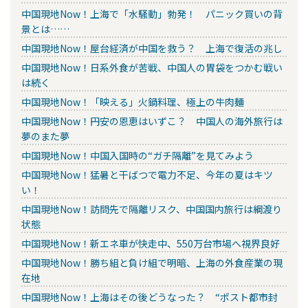
中国現地Now！上海で「水騒動」勃発！ パニック買いの背
景とは……
中国現地Now！屋台経済が中国を救う？ 上海で復活の兆し
中国現地Now！日系外食が苦戦、中国人の胃袋をつかむ戦い
は続く
中国現地Now！「映える」火鍋料理、極上の牛肉麺
中国現地Now！円安の恩恵はいずこ？ 中国人の海外旅行は
夢のまた夢
中国現地Now！中国入国時の“ガチ隔離”を見てみよう
中国現地Now！猛暑と干ばつで電力不足、今年の夏はキツ
い！
中国現地Now！訪問先で隔離リスク、中国国内旅行は綱渡り
状態
中国現地Now！新エネ車が快走中、550万台市場へ視界良好
中国現地Now！勝ち組と負け組で明暗、上海の外食産業の現
在地
中国現地Now！上海はその後どうなった？ “ポスト都市封