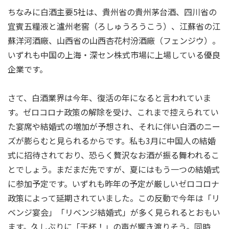
ちなみに白酒主要5社は、貴州省の貴州茅台酒、四川省の
宜賓五糧液と瀘州老窖（ろしゅうろうこう）、江蘇省の江
蘇洋河酒廠、山西省の山西杏花村汾酒廠（フェンジウ）。
いずれも中国の上海・深セン株式市場に上場している優良
企業です。
さて、白酒業界は今年、復活の年になると言われていま
す。ゼロコロナ政策の解除を受け、これまで控えられてい
た宴席や結婚式の増加が予想され、それに伴い白酒のニー
ズが膨らむと見られるからです。私も3月に中国人の結婚
式に招待されており、恐らく贅沢なお酒が振る舞われるこ
とでしょう。まだまだ先ですが、夏にはもう一つの結婚式
に参加予定です。いずれも昨年の予定が厳しいゼロコロナ
政策によって延期されていました。この反動で今年は「リ
ベンジ宴会」「リベンジ結婚式」が多く見られるとおもい
ます。久しぶりに「干杯！」の声が響き渡りそう。同時