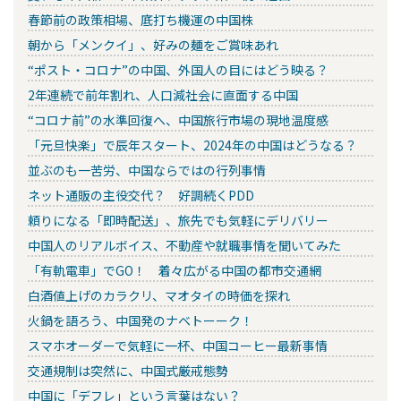
春節前の政策相場、底打ち機運の中国株
朝から「メンクイ」、好みの麺をご賞味あれ
“ポスト・コロナ”の中国、外国人の目にはどう映る？
2年連続で前年割れ、人口減社会に直面する中国
“コロナ前”の水準回復へ、中国旅行市場の現地温度感
「元旦快楽」で辰年スタート、2024年の中国はどうなる？
並ぶのも一苦労、中国ならではの行列事情
ネット通販の主役交代？ 好調続くPDD
頼りになる「即時配送」、旅先でも気軽にデリバリー
中国人のリアルボイス、不動産や就職事情を聞いてみた
「有軌電車」でGO！ 着々広がる中国の都市交通網
白酒値上げのカラクリ、マオタイの時価を探れ
火鍋を語ろう、中国発のナベトーーク！
スマホオーダーで気軽に一杯、中国コーヒー最新事情
交通規制は突然に、中国式厳戒態勢
中国に「デフレ」という言葉はない？