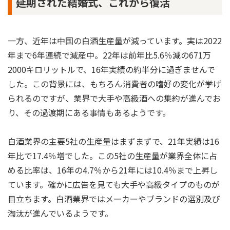
延期された結婚式、これから復活
一方、近年は中国の白酒生産量が減っています。実は2022
年まで6年連続で減産中。22年は前年比5.6％減の671万
2000キロリットルで、16年実績の約半分に過ぎませんで
した。この背景には、もちろん消費者の嗜好の変化が挙げ
られるのですが、業界で大手や高級酒への集約が進んでお
り、その過渡期にある事情もあるようです。
白酒業界の主要5社の生産量はまずまずで、21年実績は16
年比で17.4％増でした。この5社の生産量が業界全体に占
める比率は、16年の4.7％から21年には10.4％まで上昇し
ています。確かに広告を見ても大手や高級タイプのものが
目立ちます。白酒業界ではメーカーやブランドの選別及び
淘汰が進んでいるようです。