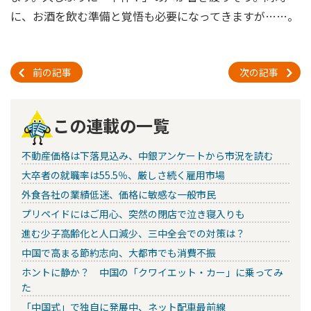
に、お酒を飲む準備と覚悟も必要になってきますが……。
前の記事
次の記事
この連載の一覧
不動産価格は下落見込み、中銀アンケートから市況を読む
大卒者の就職率は55.5％、厳しさ続く雇用市場
外食各社の業績低迷、価格に敏感な一般市民
プリペイドにはご用心、突然の閉店で泣き寝入りも
進む少子高齢化と人口減少、三中全会での対策は？
中国で高まる節約志向、大都市でも消費不振
ホントに静か？ 中国の「クワイエット・カー」に乗ってみ
た
「中国式」で独自に発展中、ネット配車最前線