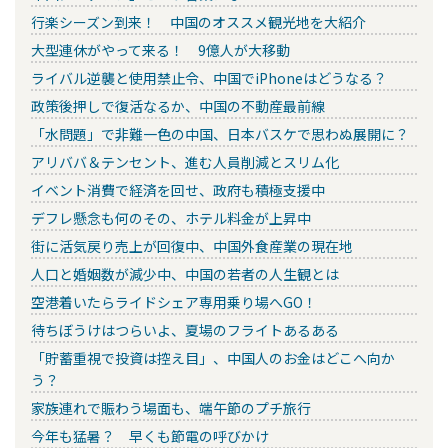
行楽シーズン到来！ 中国のオススメ観光地を大紹介
大型連休がやって来る！ 9億人が大移動
ライバル逆襲と使用禁止令、中国でiPhoneはどうなる？
政策後押しで復活なるか、中国の不動産最前線
「水問題」で非難一色の中国、日本バスケで思わぬ展開に？
アリババ＆テンセント、進む人員削減とスリム化
イベント消費で経済を回せ、政府も積極支援中
デフレ懸念も何のその、ホテル料金が上昇中
街に活気戻り売上が回復中、中国外食産業の現在地
人口と婚姻数が減少中、中国の若者の人生観とは
空港着いたらライドシェア専用乗り場へGO！
待ちぼうけはつらいよ、夏場のフライトあるある
「貯蓄重視で投資は控え目」、中国人のお金はどこへ向か
う？
家族連れで賑わう場面も、端午節のプチ旅行
今年も猛暑？ 早くも節電の呼びかけ