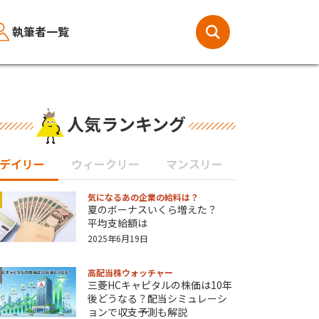
執筆者一覧
人気ランキング
デイリー
ウィークリー
マンスリー
気になるあの企業の給料は？
夏のボーナスいくら増えた？
平均支給額は
2025年6月19日
高配当株ウォッチャー
三菱HCキャピタルの株価は10年
後どうなる？配当シミュレーシ
ョンで収支予測も解説