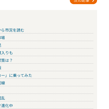
次の記事
から市況を読む
市場
民
寝入りも
対策は？
振
カー」に乗ってみた
前線
混乱
で進化中