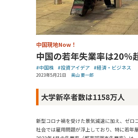
中国現地Now！
中国の若年失業率は20％
#中国株
#投資アイデア
#経済・ビジネス
2023年5月21日
奥山 要一郎
大学新卒者数は1158万人
新型コロナ禍を受けた景気減速に加え、ゼロ
社会では雇用問題が浮上しており、特に若年