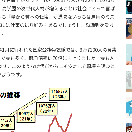
右肩上がりです。10年の631万人から22年は1076万
す。高学歴の次世代人材が増えることは社会にとって喜ば
わち「量から質への転換」が進まないうちは雇用のミス
代には仕事の選り好みもあるでしょうし、就職難を受け
す。
1月に行われた国家公務員試験では、3万7100人の募集
年で最も多く、競争倍率は70倍にも上りました。最も人
どです。このような時代だからこそ安定した職業を選ぶと
いようです。