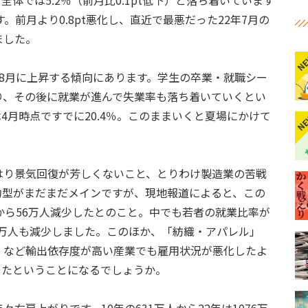
全体では5.2％（前月比0.1pt低下）と落ち着いています
す。前月より0.8pt悪化し、直近で最悪だった22年7月の
ました。
N
8月に上昇する傾向にあります。学生の卒業・就職シー
り、その後に就業が進んで失業率も落ち着いていくとい
4月時点ですでに20.4％。このままいくと夏場にかけて
N
はり景気回復が芳しくないこと、とりわけ製造業の苦戦
約型がまだまだメインですが、現地報道によると、この
から56万人減少したとのこと。中でも若者の就業比率が
1万人も減少しました。このほか、「紡織・アパレル」
」など輸出依存度が高い産業でも雇用状況が悪化したよ
したということになるでしょうか。