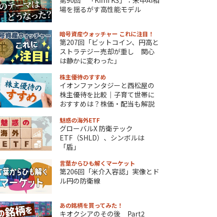
場を揺るがす高性能モデル
暗号資産ウォッチャー これに注目！
第207回「ビットコイン、円高と
ストラテジー売却が重し 関心
は静かに変わった」
株主優待のすすめ
イオンファンタジーと西松屋の
株主優待を比較｜子育て世帯に
おすすめは？株価・配当も解説
魅惑の海外ETF
グローバルX 防衛テック
ETF（SHLD）、シンボルは
「盾」
言葉からひも解くマーケット
第206回「米介入容認」実像とド
ル円の防衛線
あの銘柄を買ってみた！
キオクシアのその後 Part2