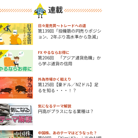
連載
日々是売買～トレードへの道
EW
第139回「投機筋の円売りポジシ
ョン、2年ぶり高水準から急減」
FX やるならお得に
EW
第206回 「アジア通貨危機」か
ら学ぶ通貨の信用
外為市場かく戦えり
第125回【豪ドル／NZドル】足
るを知る・・・！？
気になるテーマ解説
円高がプラスになる業種は？
中国株、あのテーマはどうなった？
第90回 「Kimi K3」：米中AI相