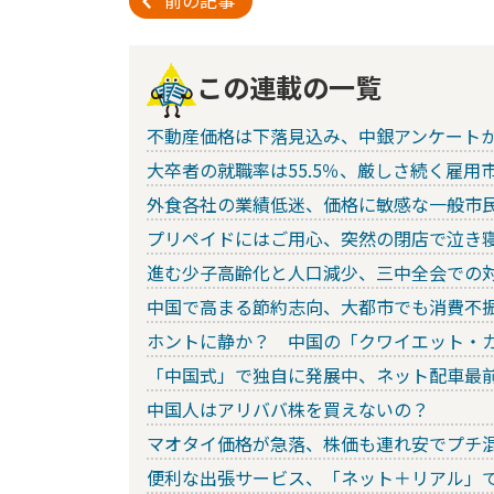
前の記事
この連載の一覧
不動産価格は下落見込み、中銀アンケート
大卒者の就職率は55.5％、厳しさ続く雇用
外食各社の業績低迷、価格に敏感な一般市
プリペイドにはご用心、突然の閉店で泣き
進む少子高齢化と人口減少、三中全会での
中国で高まる節約志向、大都市でも消費不
ホントに静か？ 中国の「クワイエット・
「中国式」で独自に発展中、ネット配車最
中国人はアリババ株を買えないの？
マオタイ価格が急落、株価も連れ安でプチ
便利な出張サービス、「ネット＋リアル」