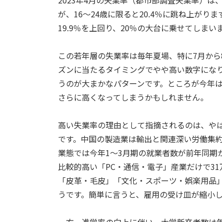
2023年4月の失業率（都市部調査失業率）は、
が、16～24歳に限ると20.4％に跳ね上がりま
19.9％を上回り、20％の大台に乗せてしまい
この若年層の失業率は毎年夏場、特に7月から
ズンに当たるタイミングでやや高い数字にな
うのが大まかなパターンです。ところが今年は
さらに高くなってしまうかもしれません。
高い失業率の理由として指摘されるのは、や
です。中国の製造業は輸出と関連深い労働集
業態では今年1～3月期の就業者数が前年同期
比較的高い「PC・通信・電子」産業だけで3
「皮革・毛皮」「文化・スポーツ・娯楽用品
うです。簡単に言うと、雇用の受け皿が縮小