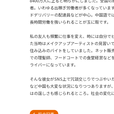
8400万人に上ると明らかにしました。全国の就
者。いわゆる出稼ぎ労働者が多くなっていま
ドデリバリーの配達員などが中心。中国語で
長時間労働を強いられることが玉に瑕です。
私の友人も頻繁に仕事を変え、時には自分で
た当時はメイクアップアーティストの見習い
住み込みのバイトをしていました。ネット販
での理髪師、フードコートでの食堂経営など
ライバーになっています。
そんな彼女がSNS上で冗談交じりでつぶやい
など中国も大変な状況になりつつありますが
はの逞しさも感じられるところ。社会の変化