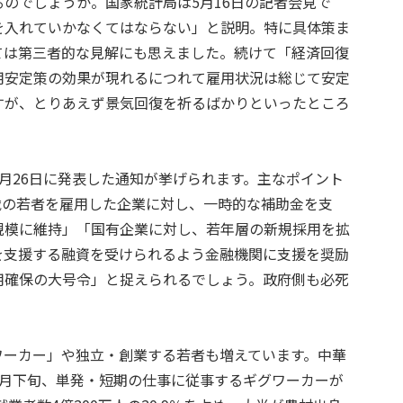
のでしょうか。国家統計局は5月16日の記者会見で
を入れていかなくてはならない」と説明。特に具体策ま
ては第三者的な見解にも思えました。続けて「経済回復
用安定策の効果が現れるにつれて雇用状況は総じて安定
すが、とりあえず景気回復を祈るばかりといったところ
月26日に発表した通知が挙げられます。主なポイント
4歳の若者を雇用した企業に対し、一時的な補助金を支
規模に維持」「国有企業に対し、若年層の新規採用を拡
を支援する融資を受けられるよう金融機関に支援を奨励
用確保の大号令」と捉えられるでしょう。政府側も必死
ワーカー」や独立・創業する若者も増えています。中華
3月下旬、単発・短期の仕事に従事するギグワーカーが