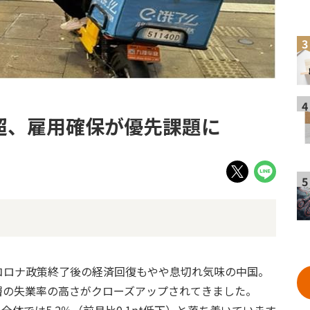
3
4
超、雇用確保が優先課題に
5
コロナ政策終了後の経済回復もやや息切れ気味の中国。
層の失業率の高さがクローズアップされてきました。