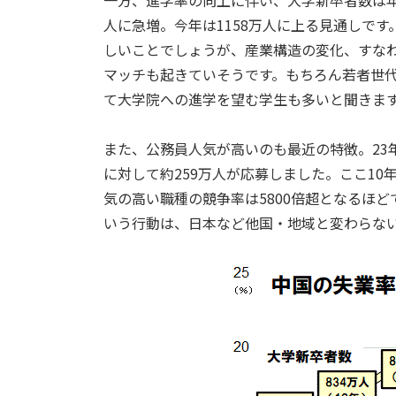
一方、進学率の向上に伴い、大学新卒者数は年々
人に急増。今年は1158万人に上る見通しで
しいことでしょうが、産業構造の変化、すな
マッチも起きていそうです。もちろん若者世
て大学院への進学を望む学生も多いと聞きま
また、公務員人気が高いのも最近の特徴。23年
に対して約259万人が応募しました。ここ10
気の高い職種の競争率は5800倍超となるほ
いう行動は、日本など他国・地域と変わらな