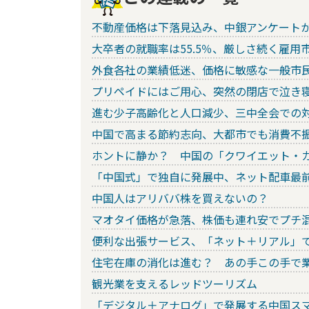
不動産価格は下落見込み、中銀アンケート
大卒者の就職率は55.5％、厳しさ続く雇用
外食各社の業績低迷、価格に敏感な一般市
プリペイドにはご用心、突然の閉店で泣き
進む少子高齢化と人口減少、三中全会での
中国で高まる節約志向、大都市でも消費不
ホントに静か？ 中国の「クワイエット・
「中国式」で独自に発展中、ネット配車最
中国人はアリババ株を買えないの？
マオタイ価格が急落、株価も連れ安でプチ
便利な出張サービス、「ネット＋リアル」
住宅在庫の消化は進む？ あの手この手で
観光業を支えるレッドツーリズム
「デジタル＋アナログ」で発展する中国ス