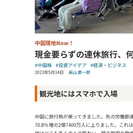
中国現地Now！
現金要らずの連休旅行、
#中国株
#投資アイデア
#経済・ビジネス
2023年5月14日
奥山 要一郎
観光地にはスマホで入場
中国に旅行熱が戻ってきました。先の労働節連休
70.8％増の2億7400万人に上りました。これ