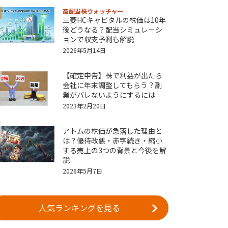
高配当株ウォッチャー
三菱HCキャピタルの株価は10年
後どうなる？配当シミュレーシ
ョンで収支予測も解説
2026年5月14日
【確定申告】株で利益が出たら
会社に年末調整してもらう？副
業がバレないようにするには
2023年2月20日
アトムの株価が急落した理由と
は？優待改悪・赤字続き・縮小
する売上の3つの背景と今後を解
説
2026年5月7日
人気ランキングを見る