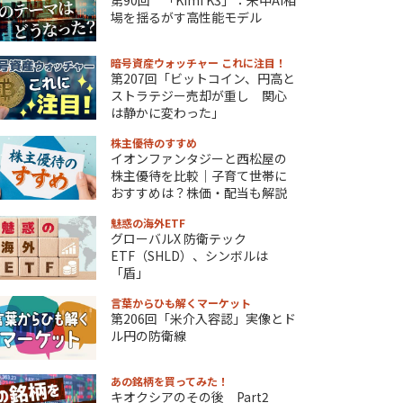
場を揺るがす高性能モデル
暗号資産ウォッチャー これに注目！
第207回「ビットコイン、円高と
ストラテジー売却が重し 関心
は静かに変わった」
株主優待のすすめ
イオンファンタジーと西松屋の
株主優待を比較｜子育て世帯に
おすすめは？株価・配当も解説
魅惑の海外ETF
グローバルX 防衛テック
ETF（SHLD）、シンボルは
「盾」
言葉からひも解くマーケット
第206回「米介入容認」実像とド
ル円の防衛線
あの銘柄を買ってみた！
キオクシアのその後 Part2