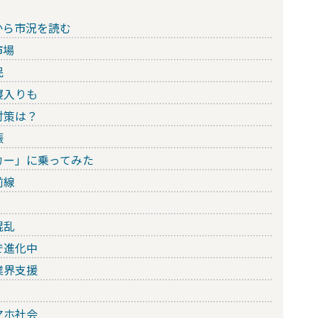
から市況を読む
市場
民
寝入りも
対策は？
振
カー」に乗ってみた
前線
混乱
で進化中
業界支援
マホ社会