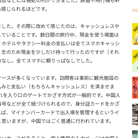
食店などには長蛇の列ができました。鉄道や飛行機も軒
も感じられるほどです。
ました。その際に改めて感じたのは、キャッシュレスや
N
していることです。数日間の旅行中、現金を使う場面は
、ホテルやタクシー料金の支払いは全てスマホキャッシ
、念のため現金を少しだけ持って行ったのですが（それ
N
はなし。全てスマホに頼りっぱなしでした。
ケースが多くなっています。訪問客は事前に観光施設の
込みと支払い（もちろんキャッシュレス）を済ませま
れを入り口のゲートでかざす方式が一般的です。中国人
番号などが全て紐づけられるので、身分証カードをかざ
れば、マイナンバーカードで出入場を管理するというイ
と思いますが、中国ではごく普通に行われています。