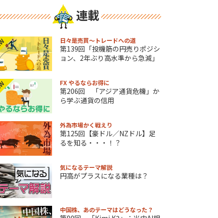
連載
日々是売買～トレードへの道
EW
第139回「投機筋の円売りポジシ
ョン、2年ぶり高水準から急減」
FX やるならお得に
EW
第206回 「アジア通貨危機」か
ら学ぶ通貨の信用
外為市場かく戦えり
第125回【豪ドル／NZドル】足
るを知る・・・！？
気になるテーマ解説
円高がプラスになる業種は？
中国株、あのテーマはどうなった？
第90回 「Kimi K3」：米中AI相