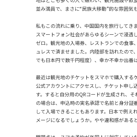
地はどこも多くの人で賑わい、観光施設や飲
並み満員で、まさに“民族大移動”的な雰囲気
私もこの流れに乗り、中国国内を旅行してき
スマートフォン社会があらゆるシーンで浸透
ゼロ。観光地の入場券、レストランでの食事
ュレスで済ませました。内陸部を訪れたので
でも日本円で数千円程度）、幸か不幸か出番
最近は観光地のチケットをスマホで購入する
公式アカウントにアクセスし、チケット申し
す。すると自分用のQRコードが生成され、そ
の場合は、申込時の実名承認で名前と身分証
して入場できることもあります。日本で例え
メージになるでしょうか。やや違和感がある