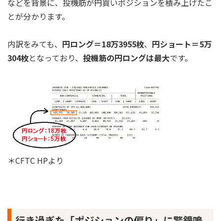
などを背景に、投機筋が円買いポジションを積み上げたこ
とが分かります。
内訳をみても、
円ロング＝18万3955枚
、
円ショート＝5万
304枚
となっており、
投機筋の円ロングは最大
です。
＊CFTC HPより
行き過ぎた「ポジションの偏り」に警鐘鳴