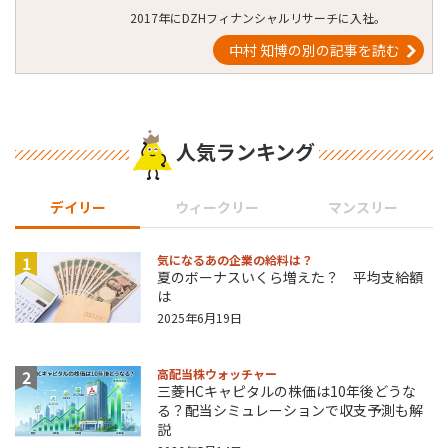
2017年にDZHフィナンシャルリサーチに入社。
中村 知博の別の記事を読む
人気ランキング
デイリー
ウィークリー
マンスリー
1
気になるあの企業の給料は？
夏のボーナスいくら増えた？ 平均支給額
は
2025年6月19日
2
高配当株ウォッチャー
三菱HCキャピタルの株価は10年後どうな
る？配当シミュレーションで収支予測も解
説