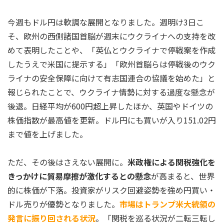
今週もドル円は軟調な展開となりました。週明け3日こ
そ、欧州の西側諸国首脳が週末にウクライナへの支持を改
めて表明したことや、「英仏とウクライナで停戦案を作成
したうえで米国に提示する」「欧州首脳らは停戦後のウク
ライナの安全保障に向けて有志国連合の協議を始めた」と
報じられたことで、ウクライナ情勢に対する過度な懸念が
後退。日経平均が600円超上昇したほか、英国やドイツの
株価指数が最高値を更新。ドル円にも買いが入り151.02円
まで値を上げました。
ただ、その後はさえない展開に。
米政権による関税強化を
きっかけに貿易摩擦が激化するとの懸念
が高まると、世界
的に株価が下落。投資家がリスク回避姿勢を強め円買い・
ドル売りが優勢となりました。
市場はトランプ米大統領の
発言に振り回される状況
。「関税を巡る状況が二転三転し