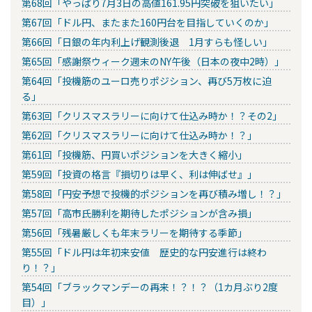
第68回「やっぱり7月3日の高値161.95円突破を狙いたい」
第67回「ドル円、またまた160円台を目指していくのか」
第66回「日銀の年内利上げ観測後退 1月すらも怪しい」
第65回「感謝祭ウィーク週末のNY午後（日本の夜中2時）」
第64回「投機筋のユーロ売りポジション、再び5万枚に迫
る」
第63回「クリスマスラリーに向けて仕込み時か！？その2」
第62回「クリスマスラリーに向けて仕込み時か！？」
第61回「投機筋、円買いポジションを大きく縮小」
第59回「投資の格言『損切りは早く、利は伸ばせ』」
第58回「円安予想で投機的ポジションを再び積み増し！？」
第57回「高市氏勝利を期待したポジションが含み損」
第56回「残暑厳しくも年末ラリーを期待する季節」
第55回「ドル円は年初来安値 歴史的な円安進行は終わ
り！？」
第54回「ブラックマンデーの再来！？！？（1カ月ぶり2度
目）」