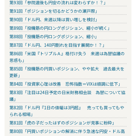
第93回「参院選後も円安の流れは変わらずか！？」
第91回「ポジションを切るかどうかの瀬戸際」
第90回「ドル円、来週以降は買い増しを検討」
第89回「投機筋の円ロングポジション、縮小が続く」
第88回「投機筋の円ロングポジション、縮小」
第87回「ドル円、140円割れを目指す展開か！？」
第86回「米国『トリプルＡ』格付け失う 来週は為替協議の
思惑も」
第85回「投機筋の円買いポジション、やや拡大 過去最大を
更新」
第84回「投資家心理は改善 恐怖指数＝VIXは順調に低下」
第83回「注目は24日予定の日米財務相会談 為替について協
議」
第82回「ドル円『1日の値幅は3円超』 売っても買ってもや
られる相場」
第81回「虎の子だったはずのポジションが見事に粉砕」
第80回「円買いポジションの解消に伴う急速な円安・ドル高