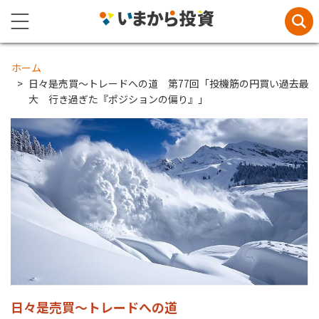
ホーム
日々是売買～トレードへの道 第77回「投機筋の円買い過去最
大 行き過ぎた『ポジションの偏り』」
日々是売買～トレードへの道