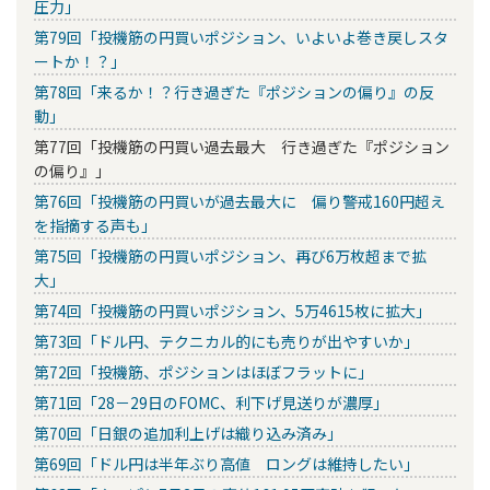
圧力」
第79回「投機筋の円買いポジション、いよいよ巻き戻しスタ
ートか！？」
第78回「来るか！？行き過ぎた『ポジションの偏り』の反
動」
第77回「投機筋の円買い過去最大 行き過ぎた『ポジション
の偏り』」
第76回「投機筋の円買いが過去最大に 偏り警戒160円超え
を指摘する声も」
第75回「投機筋の円買いポジション、再び6万枚超まで拡
大」
第74回「投機筋の円買いポジション、5万4615枚に拡大」
第73回「ドル円、テクニカル的にも売りが出やすいか」
第72回「投機筋、ポジションはほぼフラットに」
第71回「28－29日のFOMC、利下げ見送りが濃厚」
第70回「日銀の追加利上げは織り込み済み」
第69回「ドル円は半年ぶり高値 ロングは維持したい」