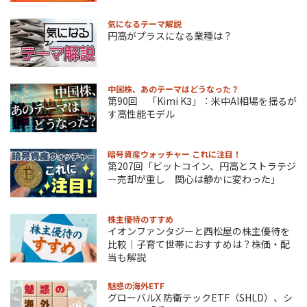
気になるテーマ解説
円高がプラスになる業種は？
中国株、あのテーマはどうなった？
第90回 「Kimi K3」：米中AI相場を揺るが
す高性能モデル
暗号資産ウォッチャー これに注目！
第207回「ビットコイン、円高とストラテジ
ー売却が重し 関心は静かに変わった」
株主優待のすすめ
イオンファンタジーと西松屋の株主優待を
比較｜子育て世帯におすすめは？株価・配
当も解説
魅惑の海外ETF
グローバルX 防衛テックETF（SHLD）、シ