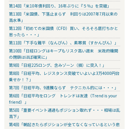
第14回「米10年債利回り、16年ぶりに『５％』を突破」
第13回「米国債、下落止まらず 利回りは2007年7月以来の
高水準」
第12回「初めての米国債（CFD）買い、そろそろ底打ちかと
思ったら・・・」
第11回「下手な難平（なんぴん）、素寒貧（すかんぴん）」
第10回「日経ロングはキープもリスク高い週末 米政府機関
の閉鎖はほぼ確実に」
第9回「日経225ロング、含みゾーン（損）に突入！」
第8回「日経平均、レジスタンス突破でいよいよ3万4000円台
乗せか！？」
第7回「日経平均、9連騰ならず テクニカル的には・・・」
第6回「日経平均をロング トレンドは友達（Trend is your
friend）」
第5回「重要イベント通過もポジション取れず・・・相場は乱
高下」
第4回「朝起きたらポジションが全てなくなっているという悲