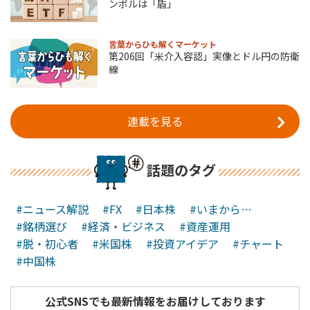
ンボルは「盾」
言葉からひも解くマーケット
第206回「米介入容認」実像とドル円の防衛
線
連載を見る
話題のタグ
#ニュース解説
#FX
#日本株
#いまから…
#銘柄選び
#経済・ビジネス
#資産運用
#脱・初心者
#米国株
#投資アイデア
#チャート
#中国株
公式SNSでも最新情報をお届けしております