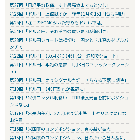
第27回「日経平均株価、史上最高値まであと少し」
第26回「ドル円、上値試すか 昨年11月の151円台も視野」
第25回「注目のFOMCタカ派寄りもドルは下落」
第24回「ドルと円、それぞれの買い要因が綱引き」
第23回「ドル円ショートは損切り 円安とドル高のダブルパ
ンチで」
第22回「ドル円、1カ月ぶり146円台 追加でショート」
第21回「ドル円、年始の悪夢 1月3日のフラッシュクラッシ
ュ」
第20回「ドル円、売りシグナル点灯 さらなる下落に期待」
第19回「ドル円、140円割れが視野に」
第18回「米債ロングは利食い FRB議長発言を前にポジショ
ンはなし」
第17回「米長期金利、2カ月ぶり低水準 上昇リスクにはな
お注意」
第16回「米国債のロングポジション、含み益が拡大」
第15回「米国債のロングポジション、含み損から含み益に」