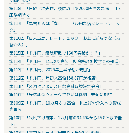
は続くのか」
第118回「日経平均先物、夜間取引で2000円高の急騰 自民
圧勝期待で」
第117回「為替介入は『なし』、ドル円急落はレートチェッ
ク」
第116回「日米当局、レートチェック お上に逆らうな（為
替介入）」
第115回「ドル円、衆院解散で160円突破か！？」
第114回「ドル円、1年ぶり高値 衆院解散を検討との報道」
第113回「ドル円、2026年上昇予想が増加」
第112回「ドル円、年初来高値158.87円が視野」
第111回「来週はいよいよ日銀金融政策決定会合」
第110回「米感謝祭ウィークで商いは低調 来週に期待」
第109回「ドル円、10カ月ぶり高値 利上げや介入への警戒
高まる」
第108回「米利下げ確率、1カ月前の94.4％から45.8％まで低
下」
第107回「高市トレード（円売り・株買い）継続」