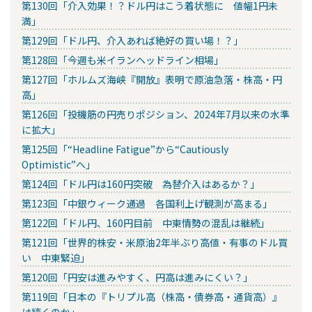
第130回「介入効果！？ドル円はこう着状態に 値幅1円未
満」
第129回「ドル円、介入あれば絶好の買い場！？」
第128回「今週も米イランヘッドライン相場」
第127回「ホルムズ海峡『開放』表明で原油急落・株高・円
高」
第126回「投機筋の円売りポジション、2024年7月以来の水準
に拡大」
第125回「“Headline Fatigue”から“Cautiously
Optimistic”へ」
第124回「ドル円は160円突破 為替介入はあるか？」
第123回「中銀ウィーク通過 各国利上げ観測が高まる」
第122回「ドル円、160円目前 中東情勢の混乱は継続」
第121回「世界的株安・米原油2年半ぶり高値・有事のドル買
い 中東緊迫」
第120回「円安は進みやすく、円高は進みにくい？」
第119回「日本の『トリプル高（株高・債券高・通貨高）』