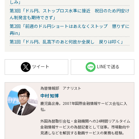
しみ」
第3回「ドル円、ストップロス水準に接近 祝日のため円安け
ん制発言も期待できず」
第2回「前週のドル円ショートはあえなくストップ 懲りずに
再in」
第1回「ドル円、乱高下のあと何故か全戻し 戻りは叩く」
ツイート
LINEで送る
為替情報部 アナリスト
中村 知博
鹿児島出身。2007年国際金融情報サービス会社に入
社。
外国為替取引会社・金融機関への24時間リアルタイム
金融情報サービスの為替記者として従事。市場動向や
見通しなどを解説する動画サービスの業務も経験。