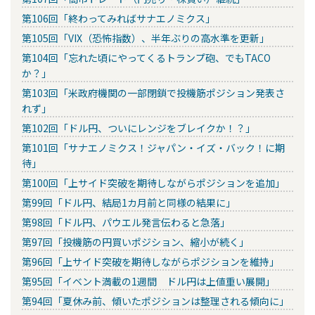
第106回「終わってみればサナエノミクス」
第105回「VIX（恐怖指数）、半年ぶりの高水準を更新」
第104回「忘れた頃にやってくるトランプ砲、でもTACO
か？」
第103回「米政府機関の一部閉鎖で投機筋ポジション発表さ
れず」
第102回「ドル円、ついにレンジをブレイクか！？」
第101回「サナエノミクス！ジャパン・イズ・バック！に期
待」
第100回「上サイド突破を期待しながらポジションを追加」
第99回「ドル円、結局1カ月前と同様の結果に」
第98回「ドル円、パウエル発言伝わると急落」
第97回「投機筋の円買いポジション、縮小が続く」
第96回「上サイド突破を期待しながらポジションを維持」
第95回「イベント満載の1週間 ドル円は上値重い展開」
第94回「夏休み前、傾いたポジションは整理される傾向に」