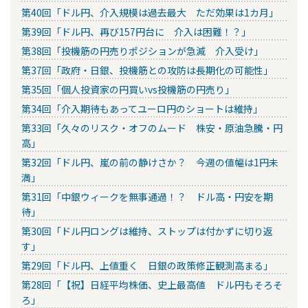
第40回「ドル円、介入規模は過去最大 ただ効果は1カ月」
第39回「ドル円、再び157円台に 介入は困難！？」
第38回「投機筋の円売りポジションが急減 介入受け」
第37回「政府・日銀、投機筋との攻防は長期化の可能性」
第35回「個人投資家の円買いvs投機筋の円売り」
第34回「介入期待もあってユーロ円のショートは維持」
第33回「久々のリスク・オフのムード 株安・原油急騰・円
高」
第32回「ドル円、嵐の前の静けさか？ 今週の値幅は1円未
満」
第31回「中銀ウィークを無事通過！？ ドル高・円安を期
待」
第30回「ドル円ロングは維持、ストップは付かずに切り返
す」
第29回「ドル円、上値重く 日銀の政策修正観測高まる」
第28回「【祝】日経平均株価、史上最高値 ドル円もそろそ
ろ」