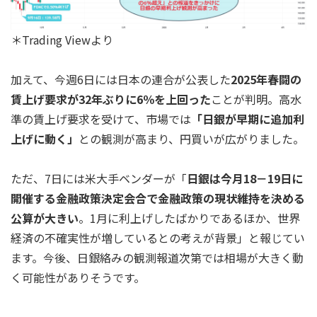
＊Trading Viewより
加えて、今週6日には日本の連合が公表した
2025年春闘の
賃上げ要求が32年ぶりに6％を上回った
ことが判明。高水
準の賃上げ要求を受けて、市場では
「日銀が早期に追加利
上げに動く」
との観測が高まり、円買いが広がりました。
ただ、7日には米大手ベンダーが「
日銀は今月18－19日に
開催する金融政策決定会合で金融政策の現状維持を決める
公算が大きい
。1月に利上げしたばかりであるほか、世界
経済の不確実性が増しているとの考えが背景」と報じてい
ます。今後、日銀絡みの観測報道次第では相場が大きく動
く可能性がありそうです。