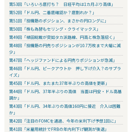
第53回「いろいろ底打ち？ 日経平均は1カ月ぶり高値」
第52回「ドル円、二番底確認か？底割れか？」
第51回「投機筋のポジション、まさかの円ロングに」
第50回「株も為替もセリング・クライマックス」
第49回「植田総裁が突如タカ派路線、円高と株急落招く」
第48回「投機筋の円売りポジションが10.7万枚まで大幅に減
少」
第47回「ヘッジファンドによる円売りポジションが急減」
第46回「ドル円、ピークアウトか 押し下げ介入？のサプラ
イズ」
第45回「ドル円、またまた37年半ぶりの高値を更新」
第44回「ドル円、37年半ぶりの高値 当面は円安・ドル高基
調か」
第43回「ドル円、34年ぶりの高値160円に接近 介入は困難
か」
第42回「注目のFOMCを通過、今年の米利下げ予想1回に」
第41回「米雇用統計でFRBの年内利下げ観測が後退」