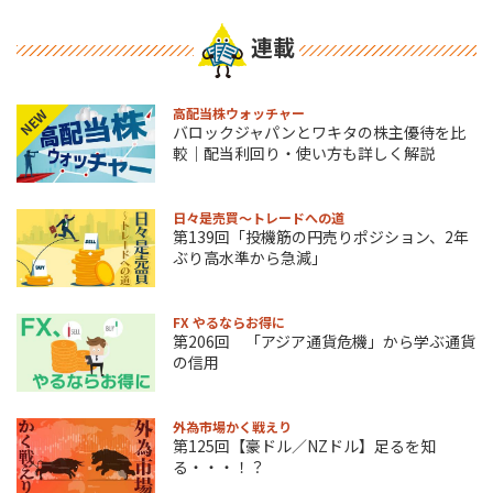
連載
高配当株ウォッチャー
NEW
バロックジャパンとワキタの株主優待を比
較｜配当利回り・使い方も詳しく解説
日々是売買～トレードへの道
第139回「投機筋の円売りポジション、2年
ぶり高水準から急減」
FX やるならお得に
第206回 「アジア通貨危機」から学ぶ通貨
の信用
外為市場かく戦えり
第125回【豪ドル／NZドル】足るを知
る・・・！？