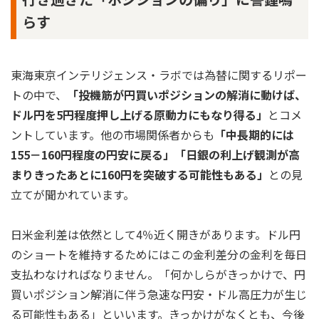
らす
東海東京インテリジェンス・ラボでは為替に関するリポー
トの中で、
「投機筋が円買いポジションの解消に動けば、
ドル円を5円程度押し上げる原動力にもなり得る」
とコメ
ントしています。他の市場関係者からも
「中長期的には
155－160円程度の円安に戻る」「日銀の利上げ観測が高
まりきったあとに160円を突破する可能性もある」
との見
立てが聞かれています。
日米金利差は依然として4％近く開きがあります。ドル円
のショートを維持するためにはこの金利差分の金利を毎日
支払わなければなりません。「何かしらがきっかけで、円
買いポジション解消に伴う急速な円安・ドル高圧力が生じ
る可能性もある」といいます。きっかけがなくとも、今後