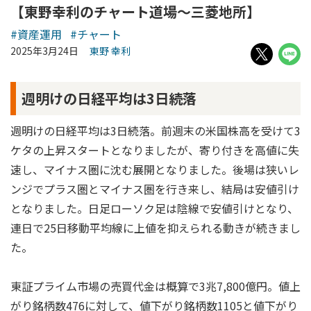
【東野幸利のチャート道場～三菱地所】
#資産運用
#チャート
2025年3月24日
東野 幸利
週明けの日経平均は3日続落
週明けの日経平均は3日続落。前週末の米国株高を受けて3
ケタの上昇スタートとなりましたが、寄り付きを高値に失
速し、マイナス圏に沈む展開となりました。後場は狭いレ
ンジでプラス圏とマイナス圏を行き来し、結局は安値引け
となりました。日足ローソク足は陰線で安値引けとなり、
連日で25日移動平均線に上値を抑えられる動きが続きまし
た。
東証プライム市場の売買代金は概算で3兆7,800億円。値上
がり銘柄数476に対して、値下がり銘柄数1105と値下がり