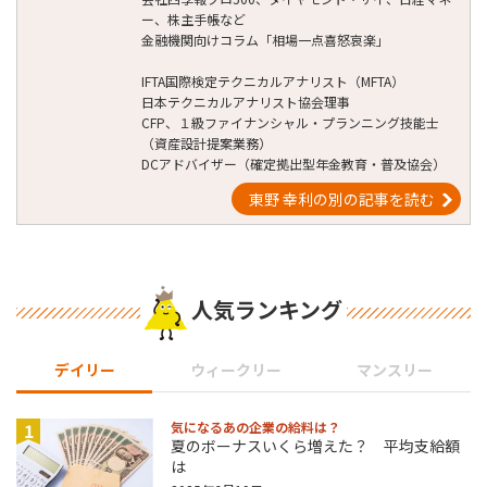
ー、株主手帳など
金融機関向けコラム「相場一点喜怒哀楽」
IFTA国際検定テクニカルアナリスト（MFTA）
日本テクニカルアナリスト協会理事
CFP、１級ファイナンシャル・プランニング技能士
（資産設計提案業務）
DCアドバイザー（確定拠出型年金教育・普及協会）
東野 幸利の別の記事を読む
人気ランキング
デイリー
ウィークリー
マンスリー
1
気になるあの企業の給料は？
夏のボーナスいくら増えた？ 平均支給額
は