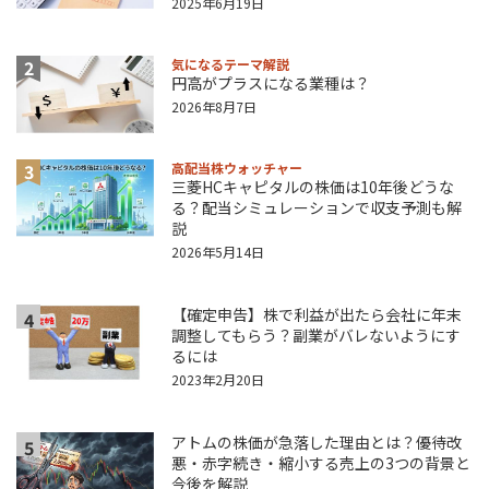
2025年6月19日
2
気になるテーマ解説
円高がプラスになる業種は？
2026年8月7日
3
高配当株ウォッチャー
三菱HCキャピタルの株価は10年後どうな
る？配当シミュレーションで収支予測も解
説
2026年5月14日
【確定申告】株で利益が出たら会社に年末
4
調整してもらう？副業がバレないようにす
るには
2023年2月20日
アトムの株価が急落した理由とは？優待改
5
悪・赤字続き・縮小する売上の3つの背景と
今後を解説