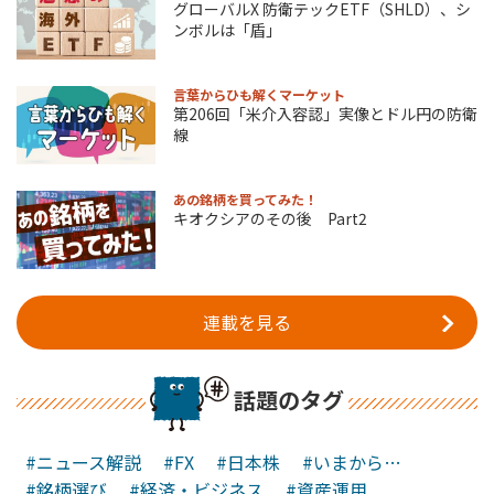
グローバルX 防衛テックETF（SHLD）、シ
ンボルは「盾」
言葉からひも解くマーケット
第206回「米介入容認」実像とドル円の防衛
線
あの銘柄を買ってみた！
キオクシアのその後 Part2
連載を見る
話題のタグ
#ニュース解説
#FX
#日本株
#いまから…
#銘柄選び
#経済・ビジネス
#資産運用