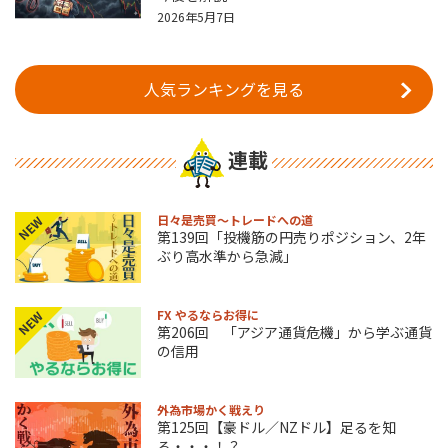
2026年5月7日
人気ランキングを見る
連載
日々是売買～トレードへの道
NEW
第139回「投機筋の円売りポジション、2年
ぶり高水準から急減」
FX やるならお得に
NEW
第206回 「アジア通貨危機」から学ぶ通貨
の信用
外為市場かく戦えり
第125回【豪ドル／NZドル】足るを知
る・・・！？