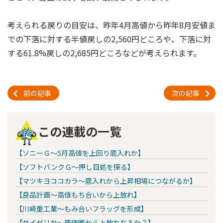
考えられる戻りの目安は、昨年4月高値から昨年8月安値ま
での下落に対する半値戻しの2,560円どころや、下落に対
する61.8%戻しの2,685円どころなどが考えられます。
前の記事
次の記事
この連載の一覧
【ソニーＧ～5月高値を上回り底入れか】
【ソフトバンクＧ～押し目処を探る】
【マツキヨココカラ～底入れから上昇相場につながるか】
【良品計画～高値もち合いから上放れ】
【川崎重工業～もみ合いフラッグを形成】
【サイゼリヤ～底値圏から上放れなるか？】