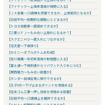
【ファナック～上場来高値が視野に入る】
【ＪＸ金属～13週線を突破できるか、上値抵抗となるか】
【日経平均～短期的な調整にとどまるか】
【トヨタ自動車～底固めできるか】
【三菱ＵＦＪ～もみ合い上放れになるか？】
【スクエニＨＤ～底入れにつながるか】
【任天堂～下値探り】
【ＮＥＣ～ダブルボトムを形成】
【安川電機～年初来高値が射程圏に入る】
【富士通～下値到達からリバウンド入りをにらむ】
【関西電力～もみ合い局面か】
【ホンダ～自律反発に移行できるか】
【王子HD～下げ止まるポイントを見極める】
【住友ゴム工業～押し目処を見極める局面】
【日経平均～13週線上を維持できるか】
【ＡＮＡ～短期的な押しにとどまるか】