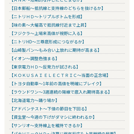
【日本郵船～抵抗線と支持線のどちらを抜けるか】
【ニトリＨＤ～トリプルボトムを形成】
【味の素～大幅高で抵抗線付近まで上昇】
【フジクラ～上場来高値が視野に入る】
【ニトリHD～三尊底形成につながるか】
【山崎製パン～もみ合い上放れに期待が高まる】
【イオン～調整色強まる】
【東京電力ＨＤ～反発力が試される】
【ＫＯＫＵＳＡＩ ＥＬＥＣＴＲＩＣ～当面の正念場】
【トヨタ自動車～1年前の高値を明確にブレイク】
【ラウンドワン～3週連続の陽線で底入れ期待高まる】
【北海道電力～踊り場か】
【アドバンテスト～下値の節目を下回る】
【資生堂～今週の下げがダマシに終われるか】
【サンリオ～支持線上を維持できるか】
【パナソニックＨＤ～決算に弱気反応も上昇継続の局面】