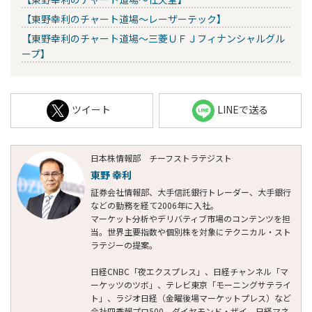
【東野幸利のチャート道場～レーザーテック】
【東野幸利のチャート道場～三菱ＵＦＪフィナンシャルグル
ープ】
ツイート
LINEで送る
日本株情報部 チーフストラテジスト
東野 幸利
証券会社情報部、大手信託銀行トレーダー、大手銀行
などの勤務を経て2006年に入社。
マーケット分析やデリバティブ市場のコンテンツを担
当。世界主要指数や個別株を対象にテクニカル・スト
ラテジーの提案。
日経CNBC「夜エクスプレス」、日経チャンネル「マ
ーケッツのツボ」、テレビ東京「モーニングサテライ
ト」、ラジオ日経（金曜後場マーケットプレス）など
会社四季報プロ500、ダイヤモンド・ザイ、日経マネ