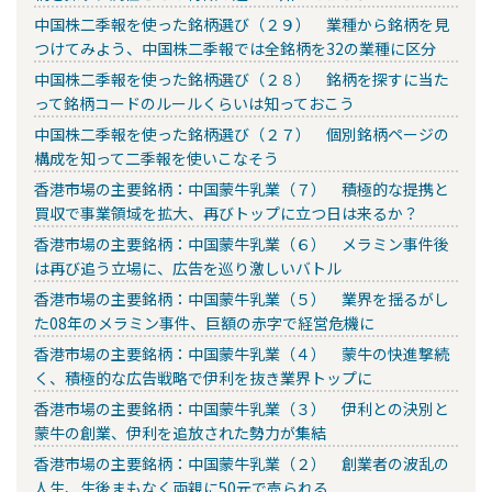
中国株二季報を使った銘柄選び（２９） 業種から銘柄を見
つけてみよう、中国株二季報では全銘柄を32の業種に区分
中国株二季報を使った銘柄選び（２８） 銘柄を探すに当た
って銘柄コードのルールくらいは知っておこう
中国株二季報を使った銘柄選び（２７） 個別銘柄ページの
構成を知って二季報を使いこなそう
香港市場の主要銘柄：中国蒙牛乳業（７） 積極的な提携と
買収で事業領域を拡大、再びトップに立つ日は来るか？
香港市場の主要銘柄：中国蒙牛乳業（６） メラミン事件後
は再び追う立場に、広告を巡り激しいバトル
香港市場の主要銘柄：中国蒙牛乳業（５） 業界を揺るがし
た08年のメラミン事件、巨額の赤字で経営危機に
香港市場の主要銘柄：中国蒙牛乳業（４） 蒙牛の快進撃続
く、積極的な広告戦略で伊利を抜き業界トップに
香港市場の主要銘柄：中国蒙牛乳業（３） 伊利との決別と
蒙牛の創業、伊利を追放された勢力が集結
香港市場の主要銘柄：中国蒙牛乳業（２） 創業者の波乱の
人生、生後まもなく両親に50元で売られる