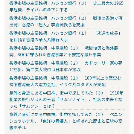
香港市場の主要銘柄：ハンセン銀行（３） 史上最大の1965
年危機、ライバルの傘下に下る
香港市場の主要銘柄：ハンセン銀行（２） 戦後の香港で再
出発、香港の「超人」李嘉誠氏らを支援
香港市場の主要銘柄：ハンセン銀行（１） 「永遠の成長」
を目指す香港の華人系銀行大手
香港市場の主要銘柄：中電控股（３） 戦後復興と海外展
開、SOCに守られた香港事業と不安定な豪州事業
香港市場の主要銘柄：中電控股（２） カドゥーリー家の夢
と挫折、第二次大戦中は日本軍が接収
香港市場の主要銘柄：中電控股（１） 100年以上の歴史を
誇る香港最大の電力会社、イラク系ユダヤ人が支配
意外と身近にある中国株、街中で探してみた（３） 1910年
創業の旅行かばんの王者「サムソナイト」、社名の由来とな
った「サムソン」とは？
意外と身近にある中国株、街中で探してみた（２） ペニン
シュラホテル、「東洋の貴婦人」と呼ばれた歴史と伝統の高
級ホテル