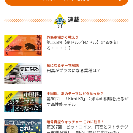
連載
外為市場かく戦えり
NEW
第125回【豪ドル／NZドル】足るを知
る・・・！？
気になるテーマ解説
NEW
円高がプラスになる業種は？
中国株、あのテーマはどうなった？
NEW
第90回 「Kimi K3」：米中AI相場を揺るが
す高性能モデル
暗号資産ウォッチャー これに注目！
第207回「ビットコイン、円高とストラテジ
ー売却が重し 関心は静かに変わった」