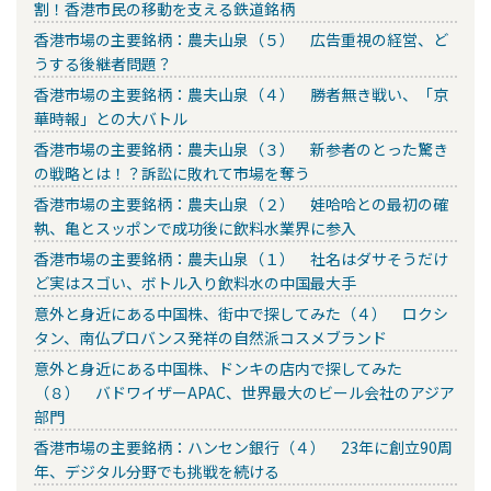
割！香港市民の移動を支える鉄道銘柄
香港市場の主要銘柄：農夫山泉（５） 広告重視の経営、ど
うする後継者問題？
香港市場の主要銘柄：農夫山泉（４） 勝者無き戦い、「京
華時報」との大バトル
香港市場の主要銘柄：農夫山泉（３） 新参者のとった驚き
の戦略とは！？訴訟に敗れて市場を奪う
香港市場の主要銘柄：農夫山泉（２） 娃哈哈との最初の確
執、亀とスッポンで成功後に飲料水業界に参入
香港市場の主要銘柄：農夫山泉（１） 社名はダサそうだけ
ど実はスゴい、ボトル入り飲料水の中国最大手
意外と身近にある中国株、街中で探してみた（４） ロクシ
タン、南仏プロバンス発祥の自然派コスメブランド
意外と身近にある中国株、ドンキの店内で探してみた
（８） バドワイザーAPAC、世界最大のビール会社のアジア
部門
香港市場の主要銘柄：ハンセン銀行（４） 23年に創立90周
年、デジタル分野でも挑戦を続ける