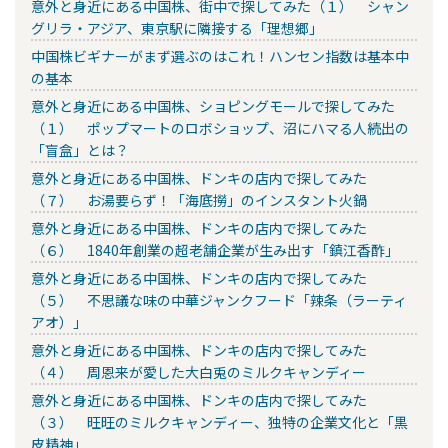
意外と身近にある中国株、街中で探してみた（１） シャン
グリラ・アジア、東京駅に隣接する「理想郷」
中国株ビギナーがまず選ぶのはこれ！ハンセン指数は基本中
の基本
意外と身近にある中国株、ショピングモールで探してみた
（１） ポップマートのロボショップ、沼にハマる人続出の
「盲盒」とは？
意外と身近にある中国株、ドンキの店内で探してみた
（７） お湯要らず！「海底撈」のインスタント火鍋
意外と身近にある中国株、ドンキの店内で探してみた
（６） 1840年創業の超老舗企業が生み出す「鎮江香酢」
意外と身近にある中国株、ドンキの店内で探してみた
（５） 不思議な味の中華ジャンクフード「辣条（ラーティ
アオ）」
意外と身近にある中国株、ドンキの店内で探してみた
（４） 周恩来が愛した大白兎のミルクキャンディー
意外と身近にある中国株、ドンキの店内で探してみた
（３） 旺旺のミルクキャンディー、独特の企業文化と「黒
皮精神」