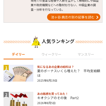
現地での豊富な経験や人脈を生かして積極的に中国企
業や政府機関などへの取材を行ない、中国企業の調
査・分析を行なっている。
池ヶ谷 典志の別の記事を読む
人気ランキング
デイリー
ウィークリー
マンスリー
1
気になるあの企業の給料は？
夏のボーナスいくら増えた？ 平均支給額
は
2025年6月19日
2
あの銘柄を買ってみた！
キオクシアのその後 Part2
2026年8月5日