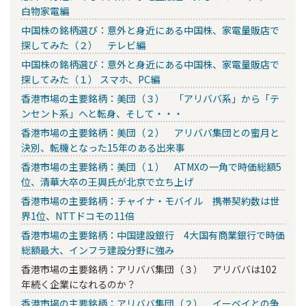
白物家電編
中国株の銘柄選び：意外と身近にある中国株、家電量販店で
探してみた（２） テレビ編
中国株の銘柄選び：意外と身近にある中国株、家電量販店で
探してみた（１） スマホ、PC編
香港市場の主要銘柄：美団（３） 「アリババ系」から「テ
ンセント系」へと転身、そして・・・
香港市場の主要銘柄：美団（２） アリババ集団との蜜月と
決別、転機となった15年のある出来事
香港市場の主要銘柄：美団（１） ATMXの一角で時価総額5
位、清華大卒の王興氏が北京で立ち上げ
香港市場の主要銘柄：チャイナ・モバイル 携帯契約数は世
界1位、NTTドコモの11倍
香港市場の主要銘柄：中国建設銀行 4大国有商業銀行で時価
総額最大、インフラ建設分野に強み
香港市場の主要銘柄：アリババ集団（３） アリババは102
年続く企業になれるのか？
香港市場の主要銘柄：アリババ集団（２） イーベイとの争