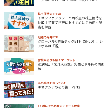
株主優待のすすめ
イオンファンタジーと西松屋の株主優待を
比較｜子育て世帯におすすめは？株価・配
当も解説
魅惑の海外ETF
グローバルX 防衛テックETF（SHLD）、シ
ンボルは「盾」
言葉からひも解くマーケット
第206回「米介入容認」実像とドル円の防衛
線
あの銘柄を買ってみた！
キオクシアのその後 Part2
FX 誰にでもわかるチャート教室