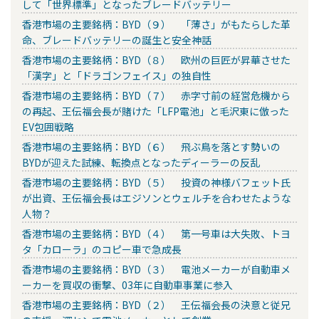
して「世界標準」となったブレードバッテリー
香港市場の主要銘柄：BYD（９） 「薄さ」がもたらした革
命、ブレードバッテリーの誕生と安全神話
香港市場の主要銘柄：BYD（８） 欧州の巨匠が昇華させた
「漢字」と「ドラゴンフェイス」の独自性
香港市場の主要銘柄：BYD（７） 赤字寸前の経営危機から
の再起、王伝福会長が賭けた「LFP電池」と毛沢東に倣った
EV包囲戦略
香港市場の主要銘柄：BYD（６） 飛ぶ鳥を落とす勢いの
BYDが迎えた試練、転換点となったディーラーの反乱
香港市場の主要銘柄：BYD（５） 投資の神様バフェット氏
が出資、王伝福会長はエジソンとウェルチを合わせたような
人物？
香港市場の主要銘柄：BYD（４） 第一号車は大失敗、トヨ
タ「カローラ」のコピー車で急成長
香港市場の主要銘柄：BYD（３） 電池メーカーが自動車メ
ーカーを買収の衝撃、03年に自動車事業に参入
香港市場の主要銘柄：BYD（２） 王伝福会長の決意と従兄