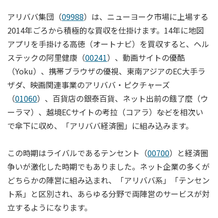
アリババ集団（
09988
）は、ニューヨーク市場に上場する
2014年ごろから積極的な買収を仕掛けます。14年に地図
アプリを手掛ける高徳（オートナビ）を買収すると、ヘル
ステックの阿里健康（
00241
）、動画サイトの優酷
（Yoku）、携帯ブラウザの優視、東南アジアのEC大手ラ
ザダ、映画関連事業のアリババ・ピクチャーズ
（
01060
）、百貨店の銀泰百貨、ネット出前の餓了麼（ウ
ーラマ）、越境ECサイトの考拉（コアラ）――などを相次い
で傘下に収め、「アリババ経済圏」に組み込みます。
この時期はライバルであるテンセント（
00700
）と経済圏
争いが激化した時期でもありました。ネット企業の多くが
どちらかの陣営に組み込まれ、「アリババ系」「テンセン
ト系」と区別され、あらゆる分野で両陣営のサービスが対
立するようになります。