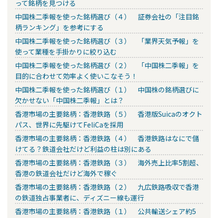
って銘柄を見つける
中国株二季報を使った銘柄選び（４） 証券会社の「注目銘
柄ランキング」を参考にする
中国株二季報を使った銘柄選び（３） 「業界天気予報」を
使って業種を手掛かりに絞り込む
中国株二季報を使った銘柄選び（２） 「中国株二季報」を
目的に合わせて効率よく使いこなそう！
中国株二季報を使った銘柄選び（１） 中国株の銘柄選びに
欠かせない「中国株二季報」とは？
香港市場の主要銘柄：香港鉄路（５） 香港版Suicaのオクト
パス、世界に先駆けてFeliCaを採用
香港市場の主要銘柄：香港鉄路（４） 香港鉄路はなにで儲
けてる？鉄道会社だけど利益の柱は別にある
香港市場の主要銘柄：香港鉄路（３） 海外売上比率5割超、
香港の鉄道会社だけど海外で稼ぐ
香港市場の主要銘柄：香港鉄路（２） 九広鉄路吸収で香港
の鉄道独占事業者に、ディズニー線も運行
香港市場の主要銘柄：香港鉄路（１） 公共輸送シェア約5