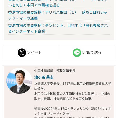
いを制して中国での覇権を握る
香港市場の主要銘柄：アリババ集団（１） 落ちこぼれジャ
ック・マーの逆襲
香港市場の主要銘柄：テンセント、目指すは「最も尊敬され
るインターネット企業」
ツイート
LINEで送る
中国株情報部 部長兼編集長
池ヶ谷 典志
立命館大学卒業後、1997年に北京の首都経済貿易大学
に留学。
北京では中国国有の大手新聞社などに勤務し、中国の
政治、経済、社会記事などを幅広く執筆。
帰国後の2004年にT&Cトランスリンク（現DZHフィナ
ンシャルリサーチ）入社。