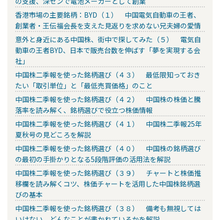
の支援、深センで電池メーカーとして創業
香港市場の主要銘柄：BYD（１） 中国電気自動車の王者、
創業者・王伝福会長を支えた見返りを求めない兄夫婦の愛情
意外と身近にある中国株、街中で探してみた（５） 電気自
動車の王者BYD、日本で販売台数を伸ばす「夢を実現する会
社」
中国株二季報を使った銘柄選び（４３） 最低限知っておき
たい「取引単位」と「最低売買価格」のこと
中国株二季報を使った銘柄選び（４２） 中国株の株価と騰
落率を読み解く、銘柄選びで役立つ株価情報
中国株二季報を使った銘柄選び（４１） 中国株二季報25年
夏秋号の見どころを解説
中国株二季報を使った銘柄選び（４０） 中国株の銘柄選び
の最初の手掛かりとなる5段階評価の活用法を解説
中国株二季報を使った銘柄選び（３９） チャートと株価推
移欄を読み解くコツ、株価チャートを活用した中国株銘柄選
びの基本
中国株二季報を使った銘柄選び（３８） 備考も無視しては
いけない、どんなことが書かれているかを解説