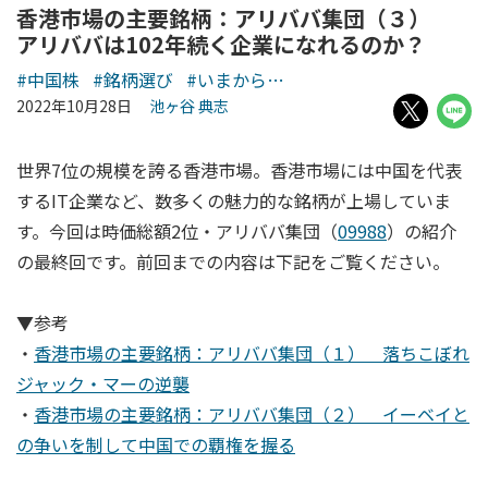
香港市場の主要銘柄：アリババ集団（３）
アリババは102年続く企業になれるのか？
#中国株
#銘柄選び
#いまから…
2022年10月28日
池ヶ谷 典志
世界7位の規模を誇る香港市場。香港市場には中国を代表
するIT企業など、数多くの魅力的な銘柄が上場していま
す。今回は時価総額2位・アリババ集団（
09988
）の紹介
の最終回です。前回までの内容は下記をご覧ください。
▼参考
・
香港市場の主要銘柄：アリババ集団（１） 落ちこぼれ
ジャック・マーの逆襲
・
香港市場の主要銘柄：アリババ集団（２） イーベイと
の争いを制して中国での覇権を握る