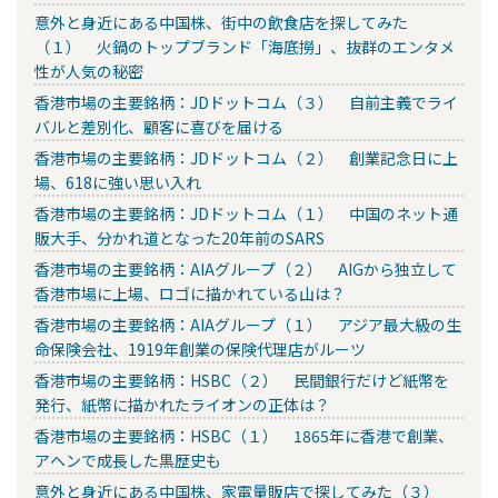
意外と身近にある中国株、街中の飲食店を探してみた
（１） 火鍋のトップブランド「海底撈」、抜群のエンタメ
性が人気の秘密
香港市場の主要銘柄：JDドットコム（３） 自前主義でライ
バルと差別化、顧客に喜びを届ける
香港市場の主要銘柄：JDドットコム（２） 創業記念日に上
場、618に強い思い入れ
香港市場の主要銘柄：JDドットコム（１） 中国のネット通
販大手、分かれ道となった20年前のSARS
香港市場の主要銘柄：AIAグループ（２） AIGから独立して
香港市場に上場、ロゴに描かれている山は？
香港市場の主要銘柄：AIAグループ（１） アジア最大級の生
命保険会社、1919年創業の保険代理店がルーツ
香港市場の主要銘柄：HSBC（２） 民間銀行だけど紙幣を
発行、紙幣に描かれたライオンの正体は？
香港市場の主要銘柄：HSBC（１） 1865年に香港で創業、
アヘンで成長した黒歴史も
意外と身近にある中国株、家電量販店で探してみた（３）