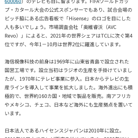
600060
）のテレビも目に留まります。FIFAワールドカッ
プ・カタール大会の公式スポンサーでもあり、試合会場の
ピッチ脇にある広告看板で「Hisense」のロゴを目にした
人も多いでしょう。市場調査会社「奥維睿沃（AVC
Revo）」によると、2021年の世界シェアはTCLに次ぐ第4
位ですが、今年1－10月は世界2位に躍進しています。
海信視像科技の前身は1969年に山東省青島で設立された
国営工場です。設立当初はラジオの生産を手掛けていまし
たが、1970年にテレビ事業に参入。日本からテレビの生
産ラインを導入して事業を拡大しました。海外進出にも積
極的で、世界約160カ国・地域で製品を販売。南アフリカ
やメキシコ、チェコ、日本など海外にも生産拠点を置いて
います。
日本法人であるハイセンスジャパンは2010年に設立。