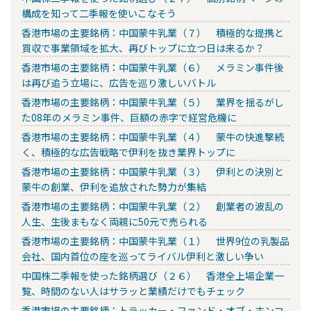
構成を知って二季報を使いこなそう
香港市場の主要銘柄：中国蒙牛乳業（７） 積極的な提携と
買収で事業領域を拡大、再びトップに立つ日は来るか？
香港市場の主要銘柄：中国蒙牛乳業（６） メラミン事件後
は再び追う立場に、広告を巡り激しいバトル
香港市場の主要銘柄：中国蒙牛乳業（５） 業界を揺るがし
た08年のメラミン事件、巨額の赤字で経営危機に
香港市場の主要銘柄：中国蒙牛乳業（４） 蒙牛の快進撃続
く、積極的な広告戦略で伊利を抜き業界トップに
香港市場の主要銘柄：中国蒙牛乳業（３） 伊利との決別と
蒙牛の創業、伊利を追放された勢力が集結
香港市場の主要銘柄：中国蒙牛乳業（２） 創業者の波乱の
人生、生後まもなく両親に50元で売られる
香港市場の主要銘柄：中国蒙牛乳業（１） 世界9位の乳製品
会社、国内首位の座を巡ってライバル伊利と激しい争い
中国株二季報を使った銘柄選び（２６） 香港全上場企業一
覧、時間のない人はサラッと業績だけでもチェック
香港市場の主要銘柄：トラッカー・ファンド・オブ・ホンコ