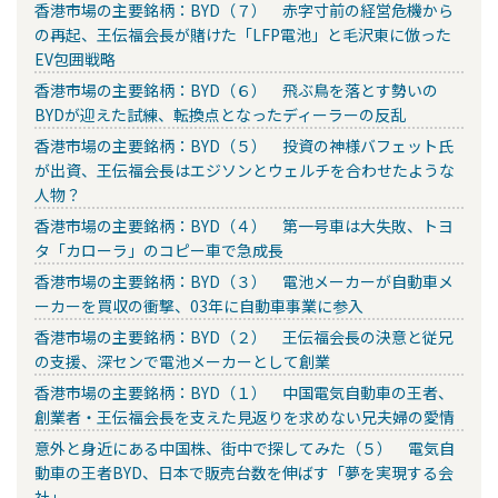
香港市場の主要銘柄：BYD（７） 赤字寸前の経営危機から
の再起、王伝福会長が賭けた「LFP電池」と毛沢東に倣った
EV包囲戦略
香港市場の主要銘柄：BYD（６） 飛ぶ鳥を落とす勢いの
BYDが迎えた試練、転換点となったディーラーの反乱
香港市場の主要銘柄：BYD（５） 投資の神様バフェット氏
が出資、王伝福会長はエジソンとウェルチを合わせたような
人物？
香港市場の主要銘柄：BYD（４） 第一号車は大失敗、トヨ
タ「カローラ」のコピー車で急成長
香港市場の主要銘柄：BYD（３） 電池メーカーが自動車メ
ーカーを買収の衝撃、03年に自動車事業に参入
香港市場の主要銘柄：BYD（２） 王伝福会長の決意と従兄
の支援、深センで電池メーカーとして創業
香港市場の主要銘柄：BYD（１） 中国電気自動車の王者、
創業者・王伝福会長を支えた見返りを求めない兄夫婦の愛情
意外と身近にある中国株、街中で探してみた（５） 電気自
動車の王者BYD、日本で販売台数を伸ばす「夢を実現する会
社」