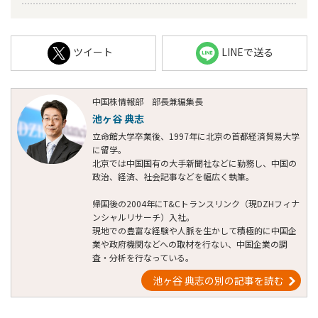
ツイート
LINEで送る
中国株情報部 部長兼編集長
池ヶ谷 典志
立命館大学卒業後、1997年に北京の首都経済貿易大学
に留学。
北京では中国国有の大手新聞社などに勤務し、中国の
政治、経済、社会記事などを幅広く執筆。
帰国後の2004年にT&Cトランスリンク（現DZHフィナ
ンシャルリサーチ）入社。
現地での豊富な経験や人脈を生かして積極的に中国企
業や政府機関などへの取材を行ない、中国企業の調
査・分析を行なっている。
池ヶ谷 典志の別の記事を読む