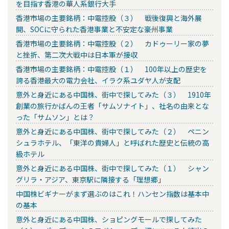
を目指す香港の華人系銀行大手
香港市場の主要銘柄：中電控股（３） 戦後復興と海外展
開、SOCに守られた香港事業と不安定な豪州事業
香港市場の主要銘柄：中電控股（２） カドゥーリー家の夢
と挫折、第二次大戦中は日本軍が接収
香港市場の主要銘柄：中電控股（１） 100年以上の歴史を
誇る香港最大の電力会社、イラク系ユダヤ人が支配
意外と身近にある中国株、街中で探してみた（３） 1910年
創業の旅行かばんの王者「サムソナイト」、社名の由来とな
った「サムソン」とは？
意外と身近にある中国株、街中で探してみた（２） ペニン
シュラホテル、「東洋の貴婦人」と呼ばれた歴史と伝統の高
級ホテル
意外と身近にある中国株、街中で探してみた（１） シャン
グリラ・アジア、東京駅に隣接する「理想郷」
中国株ビギナーがまず選ぶのはこれ！ハンセン指数は基本中
の基本
意外と身近にある中国株、ショピングモールで探してみた