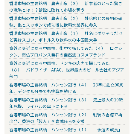
香港市場の主要銘柄：農夫山泉（３） 新参者のとった驚き
の戦略とは！？訴訟に敗れて市場を奪う
香港市場の主要銘柄：農夫山泉（２） 娃哈哈との最初の確
執、亀とスッポンで成功後に飲料水業界に参入
香港市場の主要銘柄：農夫山泉（１） 社名はダサそうだけ
ど実はスゴい、ボトル入り飲料水の中国最大手
意外と身近にある中国株、街中で探してみた（４） ロクシ
タン、南仏プロバンス発祥の自然派コスメブランド
意外と身近にある中国株、ドンキの店内で探してみた
（８） バドワイザーAPAC、世界最大のビール会社のアジア
部門
香港市場の主要銘柄：ハンセン銀行（４） 23年に創立90周
年、デジタル分野でも挑戦を続ける
香港市場の主要銘柄：ハンセン銀行（３） 史上最大の1965
年危機、ライバルの傘下に下る
香港市場の主要銘柄：ハンセン銀行（２） 戦後の香港で再
出発、香港の「超人」李嘉誠氏らを支援
香港市場の主要銘柄：ハンセン銀行（１） 「永遠の成長」