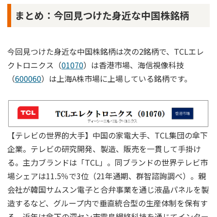
まとめ：今回見つけた身近な中国株銘柄
今回見つけた身近な中国株銘柄は次の2銘柄で、TCLエレ
クトロニクス（
01070
）は香港市場、海信視像科技
（
600060
）は上海A株市場に上場している銘柄です。
【テレビの世界的大手】中国の家電大手、TCL集団の傘下
企業。テレビの研究開発、製造、販売を一貫して手掛け
る。主力ブランドは「TCL」。同ブランドの世界テレビ市
場シェアは11.5％で3位（21年通期、群智諮詢調べ）。親
会社が韓国サムスン電子と合弁事業を通じ液晶パネルを製
造するなど、グループ内で垂直統合型の生産体制を保有す
る。近年は傘下の深セン市雷鳥網絡科技を通じてインター