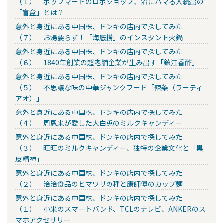
（１） ポップマートのロボショップ、沼にハマる人続出の
「盲盒」とは？
意外と身近にある中国株、ドンキの店内で探してみた
（７） お湯要らず！「海底撈」のインスタント火鍋
意外と身近にある中国株、ドンキの店内で探してみた
（６） 1840年創業の超老舗企業が生み出す「鎮江香酢」
意外と身近にある中国株、ドンキの店内で探してみた
（５） 不思議な味の中華ジャンクフード「辣条（ラーティ
アオ）」
意外と身近にある中国株、ドンキの店内で探してみた
（４） 周恩来が愛した大白兎のミルクキャンディー
意外と身近にある中国株、ドンキの店内で探してみた
（３） 旺旺のミルクキャンディー、独特の企業文化と「黒
皮精神」
意外と身近にある中国株、ドンキの店内で探してみた
（２） 洽洽食品のヒマワリの種と康師傅のカップ麺
意外と身近にある中国株、ドンキの店内で探してみた
（１） 小米のスマートバンド、TCLのテレビ、ANKERのス
マホアクセサリー