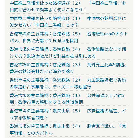
中国株二季報を使った銘柄選び（２） 「中国株二季報」を
目的に合わせて効率よく使いこなそう！
中国株二季報を使った銘柄選び（１） 中国株の銘柄選びに
欠かせない「中国株二季報」とは？
香港市場の主要銘柄：香港鉄路（５） 香港版Suicaのオクト
パス、世界に先駆けてFeliCaを採用
香港市場の主要銘柄：香港鉄路（４） 香港鉄路はなにで儲
けてる？鉄道会社だけど利益の柱は別にある
香港市場の主要銘柄：香港鉄路（３） 海外売上比率5割超、
香港の鉄道会社だけど海外で稼ぐ
香港市場の主要銘柄：香港鉄路（２） 九広鉄路吸収で香港
の鉄道独占事業者に、ディズニー線も運行
香港市場の主要銘柄：香港鉄路（１） 公共輸送シェア約5
割！香港市民の移動を支える鉄道銘柄
香港市場の主要銘柄：農夫山泉（５） 広告重視の経営、ど
うする後継者問題？
香港市場の主要銘柄：農夫山泉（４） 勝者無き戦い、「京
華時報」との大バトル