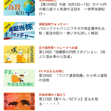
NEW
【第169回】今週（8月3日～7日）のドル円
の振り返りと来週の注目点 ～世界為替紀
行～
高配当株ウォッチャー
NEW
バロックジャパンとワキタの株主優待を比
較｜配当利回り・使い方も詳しく解説
日々是売買～トレードへの道
第139回「投機筋の円売りポジション、2年
ぶり高水準から急減」
FX やるならお得に
第206回 「アジア通貨危機」から学ぶ通貨
の信用
外為市場かく戦えり
第125回【豪ドル／NZドル】足るを知
る・・・！？