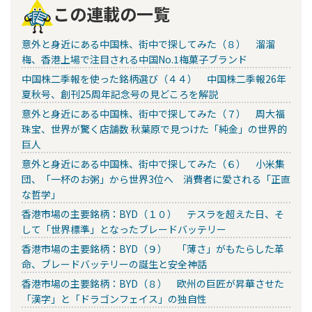
この連載の一覧
意外と身近にある中国株、街中で探してみた（８） 溜溜
梅、香港上場で注目される中国No.1梅菓子ブランド
中国株二季報を使った銘柄選び（４４） 中国株二季報26年
夏秋号、創刊25周年記念号の見どころを解説
意外と身近にある中国株、街中で探してみた（７） 周大福
珠宝、世界が驚く店舗数 秋葉原で見つけた「純金」の世界的
巨人
意外と身近にある中国株、街中で探してみた（６） 小米集
団、「一杯のお粥」から世界3位へ 消費者に愛される「正直
な哲学」
香港市場の主要銘柄：BYD（１０） テスラを超えた日、そ
して「世界標準」となったブレードバッテリー
香港市場の主要銘柄：BYD（９） 「薄さ」がもたらした革
命、ブレードバッテリーの誕生と安全神話
香港市場の主要銘柄：BYD（８） 欧州の巨匠が昇華させた
「漢字」と「ドラゴンフェイス」の独自性