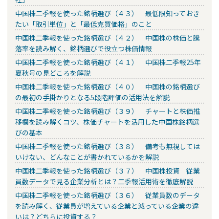
中国株二季報を使った銘柄選び（４３） 最低限知っておき
たい「取引単位」と「最低売買価格」のこと
中国株二季報を使った銘柄選び（４２） 中国株の株価と騰
落率を読み解く、銘柄選びで役立つ株価情報
中国株二季報を使った銘柄選び（４１） 中国株二季報25年
夏秋号の見どころを解説
中国株二季報を使った銘柄選び（４０） 中国株の銘柄選び
の最初の手掛かりとなる5段階評価の活用法を解説
中国株二季報を使った銘柄選び（３９） チャートと株価推
移欄を読み解くコツ、株価チャートを活用した中国株銘柄選
びの基本
中国株二季報を使った銘柄選び（３８） 備考も無視しては
いけない、どんなことが書かれているかを解説
中国株二季報を使った銘柄選び（３７） 中国株投資 従業
員数データで見る企業分析とは？二季報活用術を徹底解説
中国株二季報を使った銘柄選び（３６） 従業員数のデータ
を読み解く、従業員が増えている企業と減っている企業の違
いは？どちらに投資する？