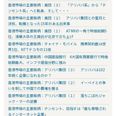
香港市場の主要銘柄：美団（３） 「アリババ系」から「テ
ンセント系」へと転身、そして・・・
香港市場の主要銘柄：美団（２） アリババ集団との蜜月と
決別、転機となった15年のある出来事
香港市場の主要銘柄：美団（１） ATMXの一角で時価総額5
位、清華大卒の王興氏が北京で立ち上げ
香港市場の主要銘柄：チャイナ・モバイル 携帯契約数は世
界1位、NTTドコモの11倍
香港市場の主要銘柄：中国建設銀行 4大国有商業銀行で時価
総額最大、インフラ建設分野に強み
香港市場の主要銘柄：アリババ集団（３） アリババは102
年続く企業になれるのか？
香港市場の主要銘柄：アリババ集団（２） イーベイとの争
いを制して中国での覇権を握る
香港市場の主要銘柄：アリババ集団（１） 落ちこぼれジャ
ック・マーの逆襲
香港市場の主要銘柄：テンセント、目指すは「最も尊敬され
るインターネット企業」