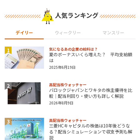
人気ランキング
デイリー
ウィークリー
マンスリー
1
気になるあの企業の給料は？
夏のボーナスいくら増えた？ 平均支給額
は
2025年6月19日
2
高配当株ウォッチャー
バロックジャパンとワキタの株主優待を比
較｜配当利回り・使い方も詳しく解説
2026年8月9日
3
高配当株ウォッチャー
三菱HCキャピタルの株価は10年後どうな
る？配当シミュレーションで収支予測も解
説