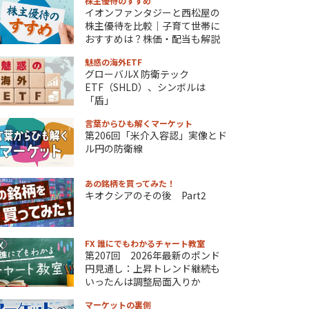
株主優待のすすめ
イオンファンタジーと西松屋の
株主優待を比較｜子育て世帯に
おすすめは？株価・配当も解説
魅惑の海外ETF
グローバルX 防衛テック
ETF（SHLD）、シンボルは
「盾」
言葉からひも解くマーケット
第206回「米介入容認」実像とド
ル円の防衛線
あの銘柄を買ってみた！
キオクシアのその後 Part2
FX 誰にでもわかるチャート教室
第207回 2026年最新のポンド
円見通し：上昇トレンド継続も
いったんは調整局面入りか
マーケットの裏側