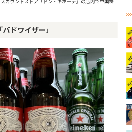
ィスカウントストア「ドン・キホーテ」の店内で中国株
「バドワイザー」
N
N
N