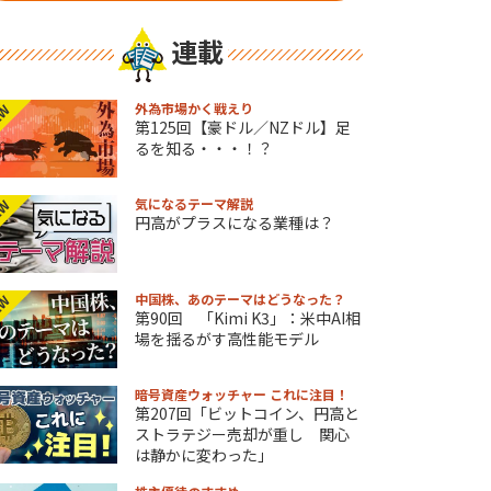
連載
外為市場かく戦えり
EW
第125回【豪ドル／NZドル】足
るを知る・・・！？
気になるテーマ解説
EW
円高がプラスになる業種は？
中国株、あのテーマはどうなった？
EW
第90回 「Kimi K3」：米中AI相
場を揺るがす高性能モデル
暗号資産ウォッチャー これに注目！
第207回「ビットコイン、円高と
ストラテジー売却が重し 関心
は静かに変わった」