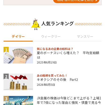
人気ランキング
デイリー
ウィークリー
マンスリー
1
気になるあの企業の給料は？
夏のボーナスいくら増えた？ 平均支給額
は
2025年6月19日
2
あの銘柄を買ってみた！
キオクシアのその後 Part2
2026年8月5日
3
JX金属の株価は今後どこまで上がる？上場1
年で7倍になった理由と強気・慎重で見る今