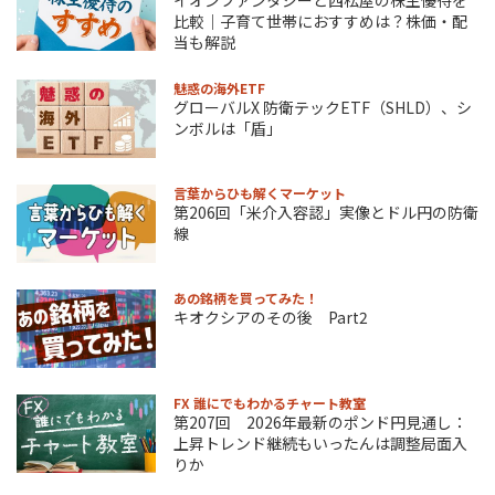
比較｜子育て世帯におすすめは？株価・配
当も解説
魅惑の海外ETF
グローバルX 防衛テックETF（SHLD）、シ
ンボルは「盾」
言葉からひも解くマーケット
第206回「米介入容認」実像とドル円の防衛
線
あの銘柄を買ってみた！
キオクシアのその後 Part2
FX 誰にでもわかるチャート教室
第207回 2026年最新のポンド円見通し：
上昇トレンド継続もいったんは調整局面入
りか