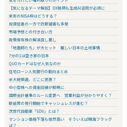
【気になるテーマ解説】DX銘柄も生成AI活用が必須に
来年のNISA枠はどうする？
投資促進の一方で詐欺被害も多発
市場予想との付き合い方
政策保有株の解消良し悪し
「地面師たち」が大ヒット 厳しい日本の土地事情
7分の1は空き家の日本
QUOカードはなぜ人気なのか
住宅ローン人気銀行の動向まとめ
米大統領選、どこに恩恵？
中小型株への資金回帰が鮮明に
国際会計基準のルール変更へ 営業利益が分かりやすく？
新紙幣の発行開始でキャッシュレスが進む？
次世代自動車「SDV」とは？
マンション価格下落も依然高い そういえば晴海フラッグ
は？