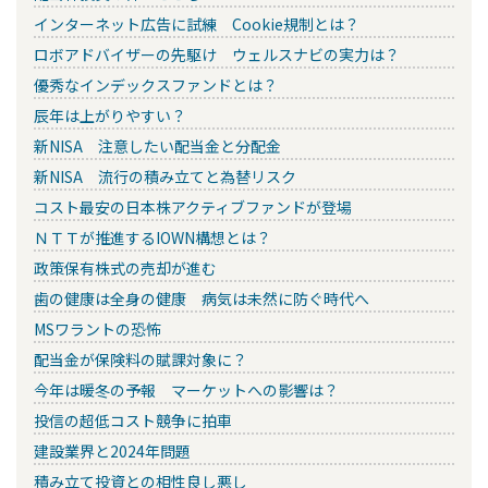
インターネット広告に試練 Cookie規制とは？
ロボアドバイザーの先駆け ウェルスナビの実力は？
優秀なインデックスファンドとは？
辰年は上がりやすい？
新NISA 注意したい配当金と分配金
新NISA 流行の積み立てと為替リスク
コスト最安の日本株アクティブファンドが登場
ＮＴＴが推進するIOWN構想とは？
政策保有株式の売却が進む
歯の健康は全身の健康 病気は未然に防ぐ時代へ
MSワラントの恐怖
配当金が保険料の賦課対象に？
今年は暖冬の予報 マーケットへの影響は？
投信の超低コスト競争に拍車
建設業界と2024年問題
積み立て投資との相性良し悪し