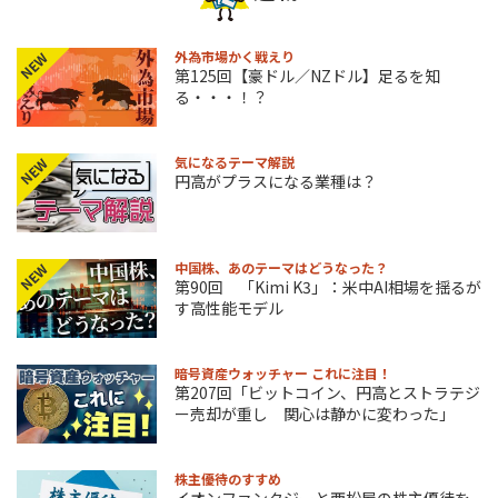
外為市場かく戦えり
NEW
第125回【豪ドル／NZドル】足るを知
る・・・！？
気になるテーマ解説
NEW
円高がプラスになる業種は？
中国株、あのテーマはどうなった？
NEW
第90回 「Kimi K3」：米中AI相場を揺るが
す高性能モデル
暗号資産ウォッチャー これに注目！
第207回「ビットコイン、円高とストラテジ
ー売却が重し 関心は静かに変わった」
株主優待のすすめ
イオンファンタジーと西松屋の株主優待を