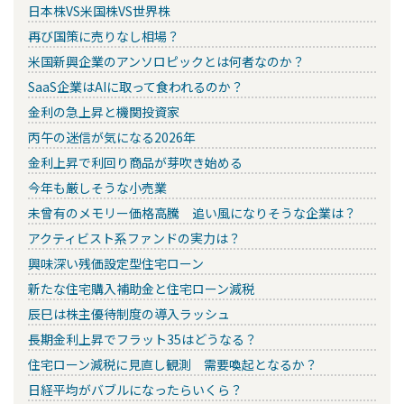
日本株VS米国株VS世界株
再び国策に売りなし相場？
米国新興企業のアンソロピックとは何者なのか？
SaaS企業はAIに取って食われるのか？
金利の急上昇と機関投資家
丙午の迷信が気になる2026年
金利上昇で利回り商品が芽吹き始める
今年も厳しそうな小売業
未曾有のメモリー価格高騰 追い風になりそうな企業は？
アクティビスト系ファンドの実力は？
興味深い残価設定型住宅ローン
新たな住宅購入補助金と住宅ローン減税
辰巳は株主優待制度の導入ラッシュ
長期金利上昇でフラット35はどうなる？
住宅ローン減税に見直し観測 需要喚起となるか？
日経平均がバブルになったらいくら？