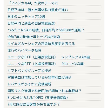
「フィジカルAI」が次のテーマに
日経平均は一段と半導体株指数化が進む
日本のニッチトップ10選
日経平均と過去の自民党総裁選
つみたてNISAの成績、日経平均とS&P500が逆転？
令和7年の地価上昇トップは北海道
タイムズカーシェアの料金体系変更を考える
流行のハイベータ投資
ユニークなETF（上場投資信託） シンプレクスAM編
ユニークなETF（上場投資信託） グローバルX編
ソフトバンクグループとNAV
営業利益は増加しているが経常利益は減少
レバナスがひそかに高値更新
関税リスク後退で株価回復が期待される業種は？
8つに分けられるTOPIX（東証株価指数）
7月以降は訪日客数が持ち直すか？