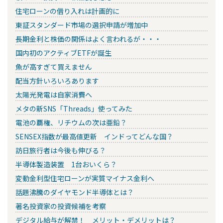
住宅ローンの借り入れは計画的に
東証スタンダード市場の選択申請が増加中
長期金利と株価の関係はよく言われるが・・・
国内初のアクティブETFが誕生
魚が高すぎて買えません
配当方針いろいろあります
太陽光発電は自家消費へ
メタの新SNS「Threads」使ってみた
電池の覇権、リチウムの次は亜鉛？
SENSEX指数が最高値更新 インドってどんな国？
訪日旅行者は今後も伸びる？
半導体製造装置 1台おいくら？
変動金利型住宅ローンが実質マイナス金利へ
話題沸騰のダイヤモンド半導体とは？
著名投資家の投資候補を考察
デジタル給与が解禁！ メリット・デメリットは？