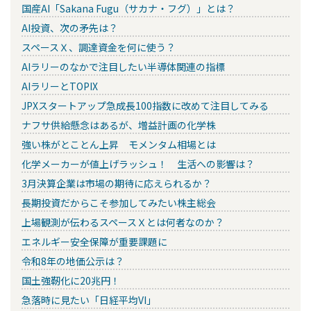
国産AI「Sakana Fugu（サカナ・フグ）」とは？
AI投資、次の矛先は？
スペースＸ、調達資金を何に使う？
AIラリーのなかで注目したい半導体関連の指標
AIラリーとTOPIX
JPXスタートアップ急成長100指数に改めて注目してみる
ナフサ供給懸念はあるが、増益計画の化学株
強い株がとことん上昇 モメンタム相場とは
化学メーカーが値上げラッシュ！ 生活への影響は？
3月決算企業は市場の期待に応えられるか？
長期投資だからこそ参加してみたい株主総会
上場観測が伝わるスペースＸとは何者なのか？
エネルギー安全保障が重要課題に
令和8年の地価公示は？
国土強靭化に20兆円！
急落時に見たい「日経平均VI」