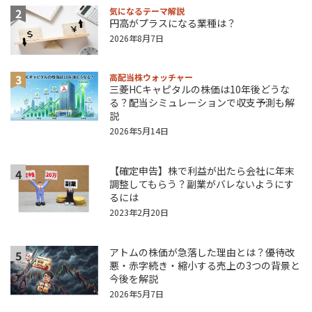
2
気になるテーマ解説
円高がプラスになる業種は？
2026年8月7日
3
高配当株ウォッチャー
三菱HCキャピタルの株価は10年後どうな
る？配当シミュレーションで収支予測も解
説
2026年5月14日
【確定申告】株で利益が出たら会社に年末
4
調整してもらう？副業がバレないようにす
るには
2023年2月20日
アトムの株価が急落した理由とは？優待改
5
悪・赤字続き・縮小する売上の3つの背景と
今後を解説
2026年5月7日