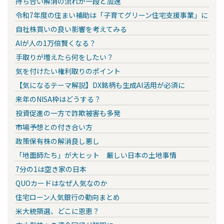
持ち合い解消の流れが一段と加速
令和7年度の住まい補助は「子育てグリーン住宅支援事業」に
自社株買いの良い影響を考えてみる
AIが人の1万倍賢くなる？
手取りが増えたら何をしたい？
気を付けたい権利取りのポイント
【気になるテーマ解説】DX銘柄も生成AI活用が必須に
来年のNISA枠はどうする？
投資促進の一方で詐欺被害も多発
市場予想との付き合い方
政策保有株の解消良し悪し
「地面師たち」が大ヒット 厳しい日本の土地事情
7分の1は空き家の日本
QUOカードはなぜ人気なのか
住宅ローン人気銀行の動向まとめ
米大統領選、どこに恩恵？