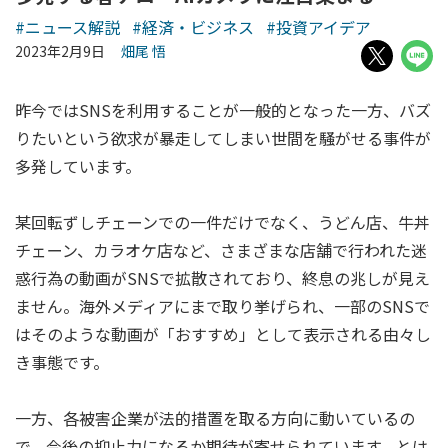
#ニュース解説
#経済・ビジネス
#投資アイデア
2023年2月9日
畑尾 悟
昨今ではSNSを利用することが一般的となった一方、バズ
りたいという欲求が暴走してしまい世間を騒がせる事件が
多発しています。
某回転ずしチェーンでの一件だけでなく、うどん店、牛丼
チェーン、カラオケ店など、さまざまな店舗で行われた迷
惑行為の動画がSNSで拡散されており、終息の兆しが見え
ません。海外メディアにまで取り挙げられ、一部のSNSで
はそのような動画が「おすすめ」として表示される由々し
き事態です。
一方、各被害企業が法的措置を取る方向に動いているの
で、今後の抑止力になるか期待が寄せられています。とは