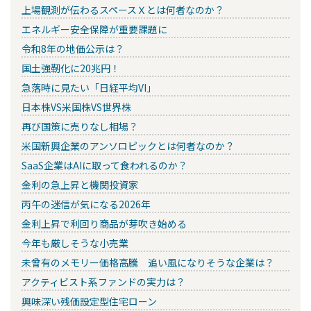
上場観測が伝わるスペースＸとは何者なのか？
エネルギー安全保障が重要課題に
令和8年の地価公示は？
国土強靭化に20兆円！
急落時に見たい「日経平均VI」
日本株VS米国株VS世界株
再び国策に売りなし相場？
米国新興企業のアンソロピックとは何者なのか？
SaaS企業はAIに取って食われるのか？
金利の急上昇と機関投資家
丙午の迷信が気になる2026年
金利上昇で利回り商品が芽吹き始める
今年も厳しそうな小売業
未曾有のメモリー価格高騰 追い風になりそうな企業は？
アクティビスト系ファンドの実力は？
興味深い残価設定型住宅ローン