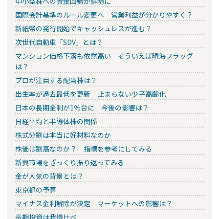
中小型株への資金回帰が鮮明に
国際会計基準のルール変更へ 営業利益が分かりやすく？
新紙幣の発行開始でキャッシュレスが進む？
次世代自動車「SDV」とは？
マンション価格下落も依然高い そういえば晴海フラッグ
は？
プロが注目する配当株は？
出生率が過去最低を更新 止まらない少子高齢化
日本の長期金利が1％台に 今後の影響は？
日経平均と半導体株の関係
株式分割は本当に好材料なのか
株価は割高なのか？ 指標を参考にしてみる
新興市場をざっくり振り返ってみる
金が人気の背景とは？
東京都の予算
マイナス金利解除が決定 マーケットへの影響は？
長期投資は我慢比べ