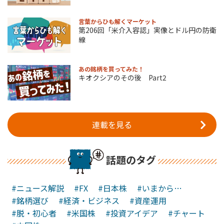
言葉からひも解くマーケット
第206回「米介入容認」実像とドル円の防衛
線
あの銘柄を買ってみた！
キオクシアのその後 Part2
連載を見る
話題のタグ
#ニュース解説
#FX
#日本株
#いまから…
#銘柄選び
#経済・ビジネス
#資産運用
#脱・初心者
#米国株
#投資アイデア
#チャート