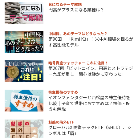
気になるテーマ解説
円高がプラスになる業種は？
中国株、あのテーマはどうなった？
第90回 「Kimi K3」：米中AI相場を揺るが
す高性能モデル
暗号資産ウォッチャー これに注目！
第207回「ビットコイン、円高とストラテジ
ー売却が重し 関心は静かに変わった」
株主優待のすすめ
イオンファンタジーと西松屋の株主優待を
比較｜子育て世帯におすすめは？株価・配
当も解説
魅惑の海外ETF
グローバルX 防衛テックETF（SHLD）、シ
ンボルは「盾」