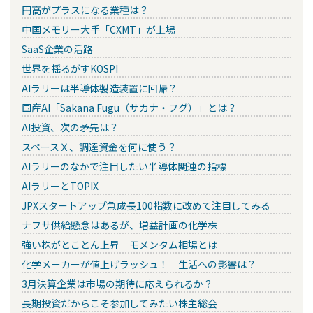
円高がプラスになる業種は？
中国メモリー大手「CXMT」が上場
SaaS企業の活路
世界を揺るがすKOSPI
AIラリーは半導体製造装置に回帰？
国産AI「Sakana Fugu（サカナ・フグ）」とは？
AI投資、次の矛先は？
スペースＸ、調達資金を何に使う？
AIラリーのなかで注目したい半導体関連の指標
AIラリーとTOPIX
JPXスタートアップ急成長100指数に改めて注目してみる
ナフサ供給懸念はあるが、増益計画の化学株
強い株がとことん上昇 モメンタム相場とは
化学メーカーが値上げラッシュ！ 生活への影響は？
3月決算企業は市場の期待に応えられるか？
長期投資だからこそ参加してみたい株主総会