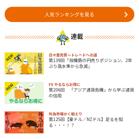
人気ランキングを見る
連載
日々是売買～トレードへの道
NEW
第139回「投機筋の円売りポジション、2年
ぶり高水準から急減」
FX やるならお得に
NEW
第206回 「アジア通貨危機」から学ぶ通貨
の信用
外為市場かく戦えり
第125回【豪ドル／NZドル】足るを知
る・・・！？