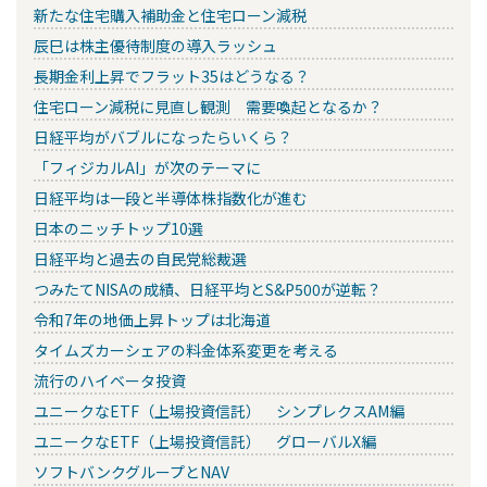
新たな住宅購入補助金と住宅ローン減税
辰巳は株主優待制度の導入ラッシュ
長期金利上昇でフラット35はどうなる？
住宅ローン減税に見直し観測 需要喚起となるか？
日経平均がバブルになったらいくら？
「フィジカルAI」が次のテーマに
日経平均は一段と半導体株指数化が進む
日本のニッチトップ10選
日経平均と過去の自民党総裁選
つみたてNISAの成績、日経平均とS&P500が逆転？
令和7年の地価上昇トップは北海道
タイムズカーシェアの料金体系変更を考える
流行のハイベータ投資
ユニークなETF（上場投資信託） シンプレクスAM編
ユニークなETF（上場投資信託） グローバルX編
ソフトバンクグループとNAV