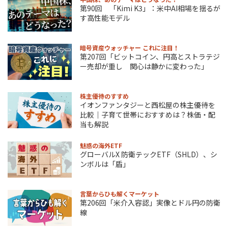
第90回 「Kimi K3」：米中AI相場を揺るが
す高性能モデル
暗号資産ウォッチャー これに注目！
第207回「ビットコイン、円高とストラテジ
ー売却が重し 関心は静かに変わった」
株主優待のすすめ
イオンファンタジーと西松屋の株主優待を
比較｜子育て世帯におすすめは？株価・配
当も解説
魅惑の海外ETF
グローバルX 防衛テックETF（SHLD）、シ
ンボルは「盾」
言葉からひも解くマーケット
第206回「米介入容認」実像とドル円の防衛
線