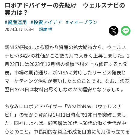
ロボアドバイザーの先駆け ウェルスナビの
実力は？
#資産運用
#投資アイデア
#マネープラン
2024年1月25日
畑尾 悟
新NISA開始による預かり資産の拡大期待から、ウェルス
ナビ<7342>の株価がここ数カ月で大きく上昇しました。1
月22日には2023年12月期の業績予想を上方修正すると発
表。市場の期待通り、新NISAに対応したサービス発表と
マーケティング活動が奏功したとのことです。なお、発表
翌日の23日は材料出尽くしなのか大幅安となりました。
ちなみにロボアドバイザー「WealthNavi（ウェルスナ
ビ）」の預かり資産は1月11日時点で1兆円を突破しまし
た。同社によれば、顧客層は20代～50代の働く世代が中
心とのこと。中長期的な資産形成を目的に毎月積み立てる