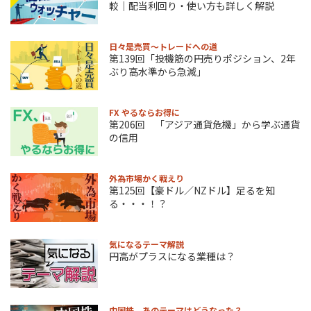
較｜配当利回り・使い方も詳しく解説
日々是売買～トレードへの道
第139回「投機筋の円売りポジション、2年
ぶり高水準から急減」
FX やるならお得に
第206回 「アジア通貨危機」から学ぶ通貨
の信用
外為市場かく戦えり
第125回【豪ドル／NZドル】足るを知
る・・・！？
気になるテーマ解説
円高がプラスになる業種は？
中国株、あのテーマはどうなった？