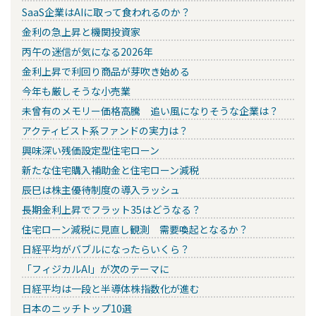
SaaS企業はAIに取って食われるのか？
金利の急上昇と機関投資家
丙午の迷信が気になる2026年
金利上昇で利回り商品が芽吹き始める
今年も厳しそうな小売業
未曾有のメモリー価格高騰 追い風になりそうな企業は？
アクティビスト系ファンドの実力は？
興味深い残価設定型住宅ローン
新たな住宅購入補助金と住宅ローン減税
辰巳は株主優待制度の導入ラッシュ
長期金利上昇でフラット35はどうなる？
住宅ローン減税に見直し観測 需要喚起となるか？
日経平均がバブルになったらいくら？
「フィジカルAI」が次のテーマに
日経平均は一段と半導体株指数化が進む
日本のニッチトップ10選