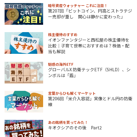
暗号資産ウォッチャー これに注目！
第207回「ビットコイン、円高とストラテジ
ー売却が重し 関心は静かに変わった」
株主優待のすすめ
イオンファンタジーと西松屋の株主優待を
比較｜子育て世帯におすすめは？株価・配
当も解説
魅惑の海外ETF
グローバルX 防衛テックETF（SHLD）、シ
ンボルは「盾」
言葉からひも解くマーケット
第206回「米介入容認」実像とドル円の防衛
線
あの銘柄を買ってみた！
キオクシアのその後 Part2