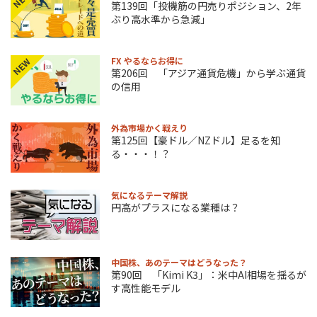
第139回「投機筋の円売りポジション、2年
ぶり高水準から急減」
FX やるならお得に
NEW
第206回 「アジア通貨危機」から学ぶ通貨
の信用
外為市場かく戦えり
第125回【豪ドル／NZドル】足るを知
る・・・！？
気になるテーマ解説
円高がプラスになる業種は？
中国株、あのテーマはどうなった？
第90回 「Kimi K3」：米中AI相場を揺るが
す高性能モデル