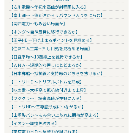
【安川電機～年初来高値が射程圏に入る】
【富士通～下値到達からリバウンド入りをにらむ】
【関西電力～もみ合い局面か】
【ホンダ～自律反発に移行できるか】
【王子HD～下げ止まるポイントを見極める】
【住友ゴム工業～押し目処を見極める局面】
【日経平均～13週線上を維持できるか】
【ＡＮＡ～短期的な押しにとどまるか】
【日本郵船～抵抗線と支持線のどちらを抜けるか】
【ニトリＨＤ～トリプルボトムを形成】
【味の素～大幅高で抵抗線付近まで上昇】
【フジクラ～上場来高値が視野に入る】
【ニトリHD～三尊底形成につながるか】
【山崎製パン～もみ合い上放れに期待が高まる】
【イオン～調整色強まる】
【東京電力ＨＤ～反発力が試される】