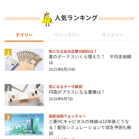
人気ランキング
デイリー
ウィークリー
マンスリー
1
気になるあの企業の給料は？
夏のボーナスいくら増えた？ 平均支給額
は
2025年6月19日
2
気になるテーマ解説
円高がプラスになる業種は？
2026年8月7日
3
高配当株ウォッチャー
三菱HCキャピタルの株価は10年後どうな
る？配当シミュレーションで収支予測も解
説