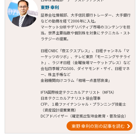
東野 幸利
証券会社情報部、大手信託銀行トレーダー、大手銀行
などの勤務を経て2006年に入社。
マーケット分析やデリバティブ市場のコンテンツを担
当。世界主要指数や個別株を対象にテクニカル・スト
ラテジーの提案。
日経CNBC「夜エクスプレス」、日経チャンネル「マ
ーケッツのツボ」、テレビ東京「モーニングサテライ
ト」、ラジオ日経（金曜後場マーケットプレス）など
会社四季報プロ500、ダイヤモンド・ザイ、日経マネ
ー、株主手帳など
金融機関向けコラム「相場一点喜怒哀楽」
IFTA国際検定テクニカルアナリスト（MFTA）
日本テクニカルアナリスト協会理事
CFP、１級ファイナンシャル・プランニング技能士
（資産設計提案業務）
DCアドバイザー（確定拠出型年金教育・普及協会）
東野 幸利の別の記事を読む