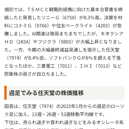
個別では、TＳＭＣと戦略的提携に向けた基本合意書を締
結したと発表したソニーＧ（6758）が8.3％高。決算を材
料にコナミＧ（9766）や住友ベークライト（4203）が急
騰しました。AI関連は強弱まちまちでしたが、キオクシア
ＨＤ（285A）やフジクラ（5803）が大幅上昇となりまし
た。一方、今期の大幅最終減益見通しを提示した任天堂
（7974）が8.4％安。ソフトバンクＧが6％を超える下落
となったほか、三菱重工（7011）、ＩＨＩ（7013）など
防衛株の弱さが目立ちました。
週足でみる任天堂の株価推移
図表は、任天堂（7974）の2023年1月からの週足のローソ
ク足に加え、13週・26週・52週移動平均線です。
下位は、売られ過ぎや買われ過ぎなどをみるオシレータ系