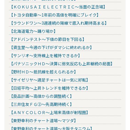
【ＫＯＫＵＳＡＩ ＥＬＥＣＴＲＩＣ～当面の正念場】
【トヨタ自動車～1年前の高値を明確にブレイク】
【ラウンドワン～3週連続の陽線で底入れ期待高まる】
【北海道電力～踊り場か】
【アドバンテスト～下値の節目を下回る】
【資生堂～今週の下げがダマシに終われるか】
【サンリオ～支持線上を維持できるか】
【パナソニックＨＤ～決算に弱気反応も上昇継続の局面】
【野村ＨＤ～抵抗線を超えられるか】
【サイゼリヤ～週足チャートは一気に好転】
【日経平均～上昇トレンドを維持できるか】
【良品計画～高値からの調整続く】
【三井住友ＦＧ②～先高期待続く】
【ＡＮＹＣＯＬＯＲ～上場来高値が射程圏】
【東野幸利のチャート道場～マツダ】
【東野幸利のチャート道場～大阪チタニウム】