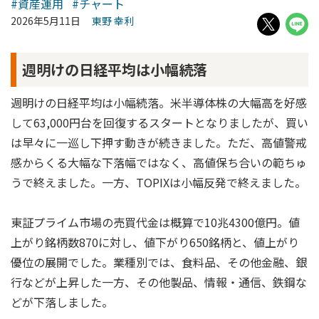
#資産運用
#チャート
2026年5月11日
東野 幸利
週明けの日経平均は小幅続落
週明けの日経平均は小幅続落。米半導体株の大幅高を好感
して63,000円台を回復するスタートとなりましたが、買い
は早々に一巡し下押す動きが続きました。ただ、高値警戒
感からくる大幅な下落幅ではなく、高値保ち合いの範ちゅ
うで終えました。一方、TOPIXは小幅反発で終えました。
東証プライム市場の売買代金は概算で10兆4300億円。値
上がり銘柄数870に対し、値下がり650銘柄と、値上がり
優位の展開でした。業種別では、食料品、その他金融、銀
行などが上昇した一方、その他製品、情報・通信、鉄鋼な
どが下落しました。