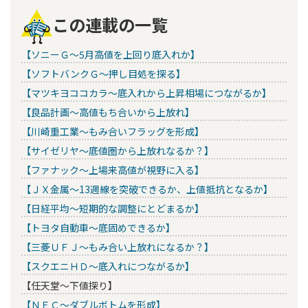
この連載の一覧
【ソニーＧ～5月高値を上回り底入れか】
【ソフトバンクＧ～押し目処を探る】
【マツキヨココカラ～底入れから上昇相場につながるか】
【良品計画～高値もち合いから上放れ】
【川崎重工業～もみ合いフラッグを形成】
【サイゼリヤ～底値圏から上放れなるか？】
【ファナック～上場来高値が視野に入る】
【ＪＸ金属～13週線を突破できるか、上値抵抗となるか】
【日経平均～短期的な調整にとどまるか】
【トヨタ自動車～底固めできるか】
【三菱ＵＦＪ～もみ合い上放れになるか？】
【スクエニＨＤ～底入れにつながるか】
【任天堂～下値探り】
【ＮＥＣ～ダブルボトムを形成】