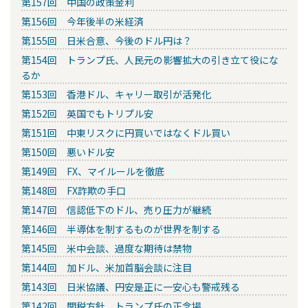
第157回 中国の政策金利
第156回 今年後半の米経済
第155回 日米合意、今後のドル円は？
第154回 トランプ氏、人民元の影響拡大の引き立て役にな
るか
第153回 香港ドル、キャリー取引が活発化
第152回 英国でもトリプル安
第151回 中東リスクに円買いではなくドル買い
第150回 悪いドル安
第149回 FX、マイルールを徹底
第148回 FX詐欺の手口
第147回 信認低下のドル、売り圧力が継続
第146回 半導体を制するものが世界を制する
第145回 米中会談、過度な期待は禁物
第144回 加ドル、米加首脳会談に注目
第143回 日米協議、円安是正に一安心も警戒残る
第142回 関税方針、トランプ氏の正念場