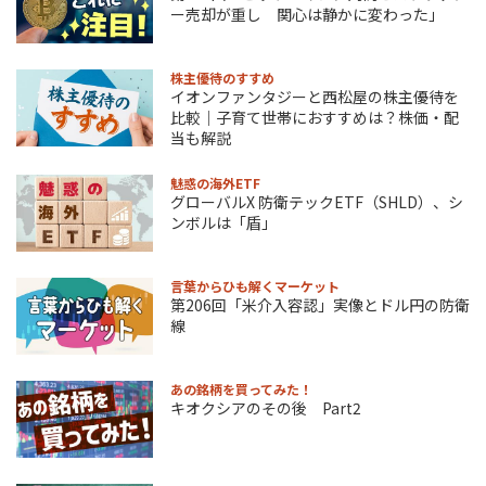
ー売却が重し 関心は静かに変わった」
株主優待のすすめ
イオンファンタジーと西松屋の株主優待を
比較｜子育て世帯におすすめは？株価・配
当も解説
魅惑の海外ETF
グローバルX 防衛テックETF（SHLD）、シ
ンボルは「盾」
言葉からひも解くマーケット
第206回「米介入容認」実像とドル円の防衛
線
あの銘柄を買ってみた！
キオクシアのその後 Part2