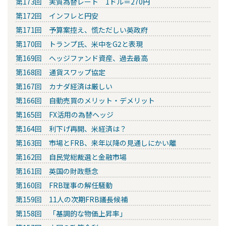
第173回 実質為替レート 1ドル＝270円
第172回 インフレと円安
第171回 予算案控え、慌ただしい英政府
第170回 トランプ氏、米中をG2と表現
第169回 ヘッジファンド資産、過去最高
第168回 通貨スワップ協定
第167回 カナダ経済は厳しい
第166回 自動売買のメリット・デメリット
第165回 FX活用の為替ヘッジ
第164回 利下げ再開、米経済は？
第163回 市場とFRB、来年以降の見通しにかい離
第162回 自民党総裁選と金融市場
第161回 英国の財政懸念
第160回 FRB理事の解任騒動
第159回 11人の次期FRB議長候補
第158回 「基調的な物価上昇率」