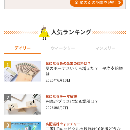
金 星の別の記事を読む
人気ランキング
デイリー
ウィークリー
マンスリー
1
気になるあの企業の給料は？
夏のボーナスいくら増えた？ 平均支給額
は
2025年6月19日
2
気になるテーマ解説
円高がプラスになる業種は？
2026年8月7日
3
高配当株ウォッチャー
三菱HCキャピタルの株価は10年後どうな