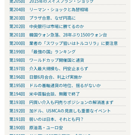
第205回 2015年のスイスフラン・ショック
第204回 リーマン・ショックと為替相場
第203回 プラザ合意、なぜ円高に
第202回 中央銀行は市場に勝てるのか
第201回 韓国ウォン急落、28年ぶり1500ウォン台
第200回 業者の「スワップ狙いはトルコリラ」に要注意
第199回 「最強の国」ランキング
第198回 ワールドカップ開催国と通貨
第197回 介入最大規模も、円安止まらず
第196回 日銀6月会合、利上げ実施か
第195回 ドルの基軸通貨の地位、揺るがないか
第194回 米中首脳会談、無難で終了
第193回 円買い介入も円売りポジションの解消進まず
第192回 加ドル、USMCAの見直しも重要なイベント
第191回 弱いのは日本、それとも円？
第190回 原油高・ユーロ安