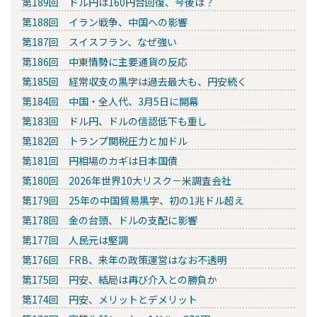
第189回 ドル円は160円台回復、今後は？
第188回 イラン戦争、中国への影響
第187回 スイスフラン、なぜ強い
第186回 中東情勢に主要通貨の反応
第185回 経常収支の黒字は過去最大も、円安続く
第184回 中国・全人代、3月5日に開幕
第183回 ドル円、ドルの信認低下も重し
第182回 トランプ関税圧力と加ドル
第181回 円相場のカギは日本国債
第180回 2026年世界10大リスク－米調査会社
第179回 25年の中国貿易黒字、初の1兆ドル超え
第178回 金の台頭、ドルの支配に影響
第177回 人民元は堅調
第176回 FRB、来年の政策運営はなお不透明
第175回 円安、結局は再び介入との勝負か
第174回 円安、メリットとデメリット