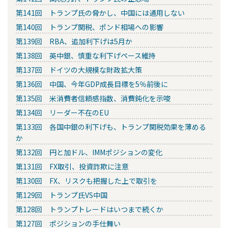
第141回 トランプ氏の脅かし、中国には通用しない
第140回 トランプ関税、ポンド相場への影響
第139回 RBA、追加利下げは5月か
第138回 英中銀、慎重な利下げペース維持
第137回 ドイツの大規模な財政拡大策
第136回 中国、今年GDP成長目標を5％前後に
第135回 米消費者信頼感指数、消費鈍化を示唆
第134回 リーダー不在のEU
第133回 各国中銀の利下げも、トランプ関税効果を薄める
か
第132回 円と加ドル、IMMポジションの変化
第131回 FX取引、投資詐欺に注意
第130回 FX、リスクも把握した上で取引を
第129回 トランプ氏VS中国
第128回 トランプトレードはいつまで続くか
第127回 ポジションの手仕舞い