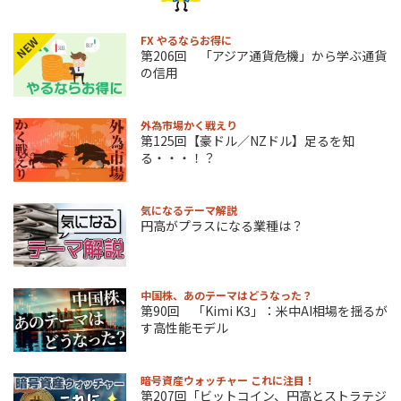
FX やるならお得に
NEW
第206回 「アジア通貨危機」から学ぶ通貨
の信用
外為市場かく戦えり
第125回【豪ドル／NZドル】足るを知
る・・・！？
気になるテーマ解説
円高がプラスになる業種は？
中国株、あのテーマはどうなった？
第90回 「Kimi K3」：米中AI相場を揺るが
す高性能モデル
暗号資産ウォッチャー これに注目！
第207回「ビットコイン、円高とストラテジ