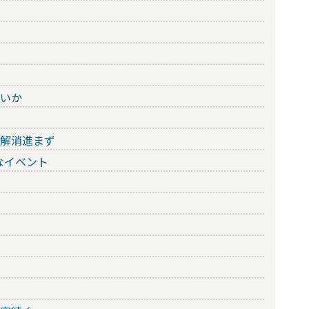
ないか
の解消進まず
なイベント