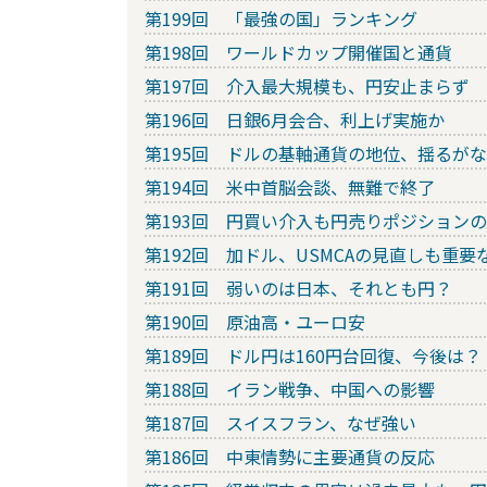
第199回 「最強の国」ランキング
第198回 ワールドカップ開催国と通貨
第197回 介入最大規模も、円安止まらず
第196回 日銀6月会合、利上げ実施か
第195回 ドルの基軸通貨の地位、揺るが
第194回 米中首脳会談、無難で終了
第193回 円買い介入も円売りポジション
第192回 加ドル、USMCAの見直しも重要
第191回 弱いのは日本、それとも円？
第190回 原油高・ユーロ安
第189回 ドル円は160円台回復、今後は？
第188回 イラン戦争、中国への影響
第187回 スイスフラン、なぜ強い
第186回 中東情勢に主要通貨の反応