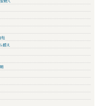
円安続く
会社
ドル超え
明