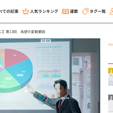
べての記事
人気ランキング
連載
タグ一覧
得に】第13回 為替の変動要因
1
2