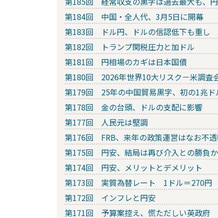
第185回 経常収支の黒字は過去最大も、
第184回 中国・全人代、3月5日に開幕
第183回 ドル円、ドルの信認低下も重し
第182回 トランプ関税圧力と加ドル
第181回 円相場のカギは日本国債
第180回 2026年世界10大リスク－米調査
第179回 25年の中国貿易黒字、初の1兆
第178回 金の台頭、ドルの支配に影響
第177回 人民元は堅調
第176回 FRB、来年の政策運営はなお不透
第175回 円安、結局は再び介入との勝負か
第174回 円安、メリットとデメリット
第173回 実質為替レート 1ドル＝270円
第172回 インフレと円安
第171回 予算案控え、慌ただしい英政府