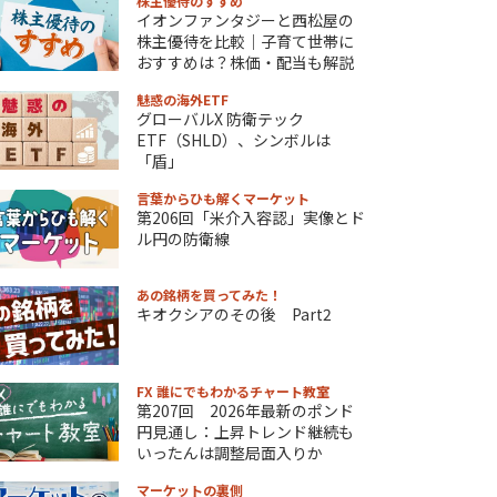
株主優待のすすめ
イオンファンタジーと西松屋の
株主優待を比較｜子育て世帯に
おすすめは？株価・配当も解説
魅惑の海外ETF
グローバルX 防衛テック
ETF（SHLD）、シンボルは
「盾」
言葉からひも解くマーケット
第206回「米介入容認」実像とド
ル円の防衛線
あの銘柄を買ってみた！
キオクシアのその後 Part2
FX 誰にでもわかるチャート教室
第207回 2026年最新のポンド
円見通し：上昇トレンド継続も
いったんは調整局面入りか
マーケットの裏側