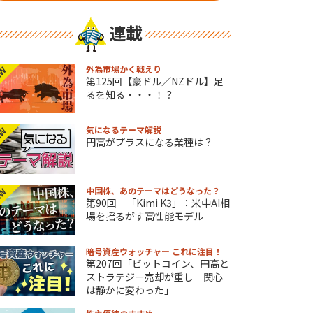
連載
外為市場かく戦えり
EW
第125回【豪ドル／NZドル】足
るを知る・・・！？
気になるテーマ解説
EW
円高がプラスになる業種は？
中国株、あのテーマはどうなった？
EW
第90回 「Kimi K3」：米中AI相
場を揺るがす高性能モデル
暗号資産ウォッチャー これに注目！
第207回「ビットコイン、円高と
ストラテジー売却が重し 関心
は静かに変わった」