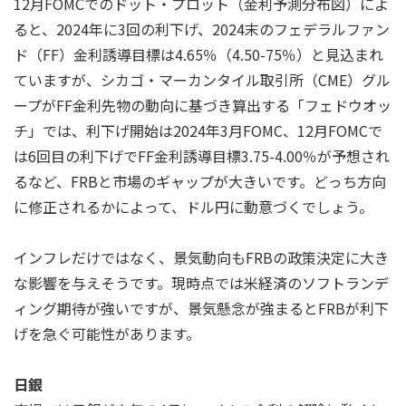
12月FOMCでのドット・プロット（金利予測分布図）によ
ると、2024年に3回の利下げ、2024末のフェデラルファン
ド（FF）金利誘導目標は4.65％（4.50-75％）と見込まれ
ていますが、シカゴ・マーカンタイル取引所（CME）グル
ープがFF金利先物の動向に基づき算出する「フェドウオッ
チ」では、利下げ開始は2024年3月FOMC、12月FOMCで
は6回目の利下げでFF金利誘導目標3.75-4.00％が予想され
るなど、FRBと市場のギャップが大きいです。どっち方向
に修正されるかによって、ドル円に動意づくでしょう。
インフレだけではなく、景気動向もFRBの政策決定に大き
な影響を与えそうです。現時点では米経済のソフトランデ
ィング期待が強いですが、景気懸念が強まるとFRBが利下
げを急ぐ可能性があります。
日銀