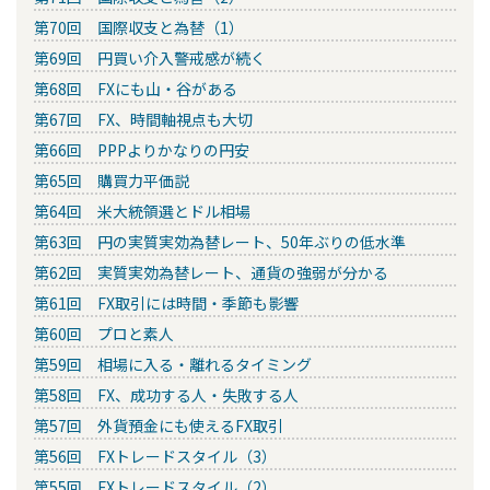
第70回 国際収支と為替（1）
第69回 円買い介入警戒感が続く
第68回 FXにも山・谷がある
第67回 FX、時間軸視点も大切
第66回 PPPよりかなりの円安
第65回 購買力平価説
第64回 米大統領選とドル相場
第63回 円の実質実効為替レート、50年ぶりの低水準
第62回 実質実効為替レート、通貨の強弱が分かる
第61回 FX取引には時間・季節も影響
第60回 プロと素人
第59回 相場に入る・離れるタイミング
第58回 FX、成功する人・失敗する人
第57回 外貨預金にも使えるFX取引
第56回 FXトレードスタイル（3）
第55回 FXトレードスタイル（2）