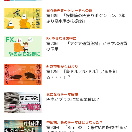
日々是売買～トレードへの道
第139回「投機筋の円売りポジション、2年
ぶり高水準から急減」
FX やるならお得に
第206回 「アジア通貨危機」から学ぶ通貨
の信用
外為市場かく戦えり
第125回【豪ドル／NZドル】足るを知
る・・・！？
気になるテーマ解説
円高がプラスになる業種は？
中国株、あのテーマはどうなった？
第90回 「Kimi K3」：米中AI相場を揺るが