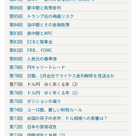
第86回 豪中銀と政策金利
第85回 トランプ氏の再選リスク
第84回 加中銀とその金融政策
第83回 英中銀とMPC
第82回 ECBと理事会
第81回 FRB 、FOMC
第80回 人民元の基準値
第79回 円キャリートレード
第78回 日銀、1月会合でマイナス金利解除を見送るか
第77回 ドル円 ゆく年くる年（2）
第76回 ドル円 ゆく年くる年（1）
第75回 ポジションの偏り
第74回 ユーロ圏、厳しい財政ルール
第73回 米国の双子の赤字、ドル相場への影響は？
第72回 日本の貿易収支
第71回 国際収支と為替（2）