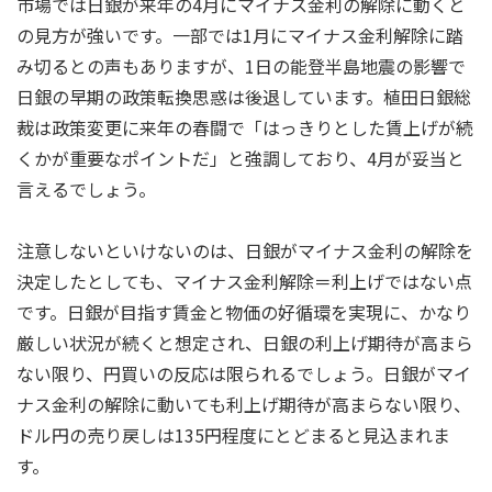
市場では日銀が来年の4月にマイナス金利の解除に動くと
の見方が強いです。一部では1月にマイナス金利解除に踏
み切るとの声もありますが、1日の能登半島地震の影響で
日銀の早期の政策転換思惑は後退しています。植田日銀総
裁は政策変更に来年の春闘で「はっきりとした賃上げが続
くかが重要なポイントだ」と強調しており、4月が妥当と
言えるでしょう。
注意しないといけないのは、日銀がマイナス金利の解除を
決定したとしても、マイナス金利解除＝利上げではない点
です。日銀が目指す賃金と物価の好循環を実現に、かなり
厳しい状況が続くと想定され、日銀の利上げ期待が高まら
ない限り、円買いの反応は限られるでしょう。日銀がマイ
ナス金利の解除に動いても利上げ期待が高まらない限り、
ドル円の売り戻しは135円程度にとどまると見込まれま
す。