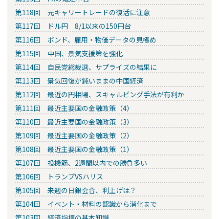
第118回 元キャリートレードの復活に注意
第117回 ドル円 8/1以来の150円台
第116回 ポンド、雇用・物価データの見極め
第115回 中国、景気支援策を強化
第114回 自民党総裁選、サプライズの結果に
第113回 景気回復が鈍いままの中国経済
第112回 最近の円相場、スキャルピング手法が有利か
第111回 最近主要国の金融政策（4）
第110回 最近主要国の金融政策（3）
第109回 最近主要国の金融政策（2）
第108回 最近主要国の金融政策（1）
第107回 投機筋、2週間以内での勝負多い
第106回 トランプVSハリス
第105回 来週の日銀会合、利上げは？
第104回 イベント・材料の認識から消化まで
第103回 経済指標の基本知識