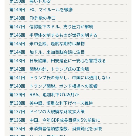
第150回 悪いドル安
第149回 FX、マイルールを徹底
第148回 FX詐欺の手口
第147回 信認低下のドル、売り圧力が継続
第146回 半導体を制するものが世界を制する
第145回 米中会談、過度な期待は禁物
第144回 加ドル、米加首脳会談に注目
第143回 日米協議、円安是正に一安心も警戒残る
第142回 関税方針、トランプ氏の正念場
第141回 トランプ氏の脅かし、中国には通用しない
第140回 トランプ関税、ポンド相場への影響
第139回 RBA、追加利下げは5月か
第138回 英中銀、慎重な利下げペース維持
第137回 ドイツの大規模な財政拡大策
第136回 中国、今年GDP成長目標を5％前後に
第135回 米消費者信頼感指数、消費鈍化を示唆