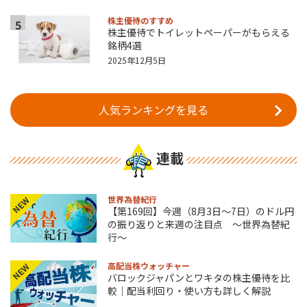
株主優待のすすめ
5
株主優待でトイレットペーパーがもらえる
銘柄4選
2025年12月5日
人気ランキングを見る
連載
世界為替紀行
NEW
【第169回】今週（8月3日～7日）のドル円
の振り返りと来週の注目点 ～世界為替紀
行～
高配当株ウォッチャー
NEW
バロックジャパンとワキタの株主優待を比
較｜配当利回り・使い方も詳しく解説