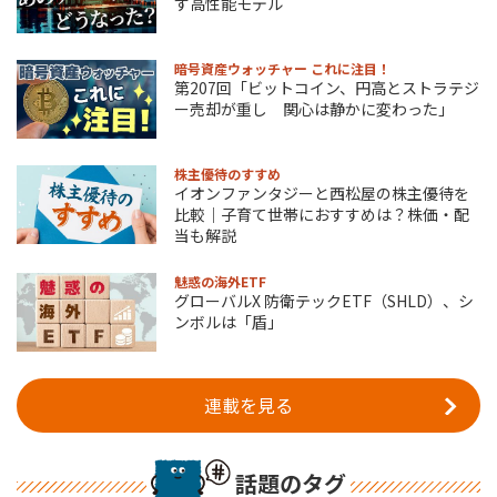
す高性能モデル
暗号資産ウォッチャー これに注目！
第207回「ビットコイン、円高とストラテジ
ー売却が重し 関心は静かに変わった」
株主優待のすすめ
イオンファンタジーと西松屋の株主優待を
比較｜子育て世帯におすすめは？株価・配
当も解説
魅惑の海外ETF
グローバルX 防衛テックETF（SHLD）、シ
ンボルは「盾」
連載を見る
話題のタグ