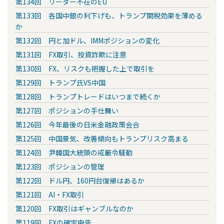
第134回 リーダー不在のEU
第133回 各国中銀の利下げも、トランプ関税効果を薄める
か
第132回 円と加ドル、IMMポジションの変化
第131回 FX取引、投資詐欺に注意
第130回 FX、リスクも把握した上で取引を
第129回 トランプ氏VS中国
第128回 トランプトレードはいつまで続くか
第127回 ポジションの手仕舞い
第126回 今年最後の日米金融政策会合
第125回 中国景気、改善傾向もトランプリスク高まる
第124回 尹韓国大統領の戒厳令騒動
第123回 ポジションの管理
第122回 ドル円、160円台復帰はあるか
第121回 AI・FX取引
第120回 FX取引はギャンブルなのか
第119回 FXの確定申告