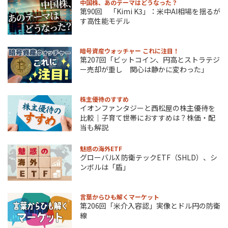
中国株、あのテーマはどうなった？
第90回 「Kimi K3」：米中AI相場を揺るが
す高性能モデル
暗号資産ウォッチャー これに注目！
第207回「ビットコイン、円高とストラテジ
ー売却が重し 関心は静かに変わった」
株主優待のすすめ
イオンファンタジーと西松屋の株主優待を
比較｜子育て世帯におすすめは？株価・配
当も解説
魅惑の海外ETF
グローバルX 防衛テックETF（SHLD）、シ
ンボルは「盾」
言葉からひも解くマーケット
第206回「米介入容認」実像とドル円の防衛
線