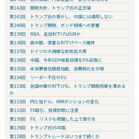
第142回 関税方針、トランプ氏の正念場
第141回 トランプ氏の脅かし、中国には通用しない
第140回 トランプ関税、ポンド相場への影響
第139回 RBA、追加利下げは5月か
第138回 英中銀、慎重な利下げペース維持
第137回 ドイツの大規模な財政拡大策
第136回 中国、今年GDP成長目標を5％前後に
第135回 米消費者信頼感指数、消費鈍化を示唆
第134回 リーダー不在のEU
第133回 各国中銀の利下げも、トランプ関税効果を薄める
か
第132回 円と加ドル、IMMポジションの変化
第131回 FX取引、投資詐欺に注意
第130回 FX、リスクも把握した上で取引を
第129回 トランプ氏VS中国
第128回 トランプトレードはいつまで続くか