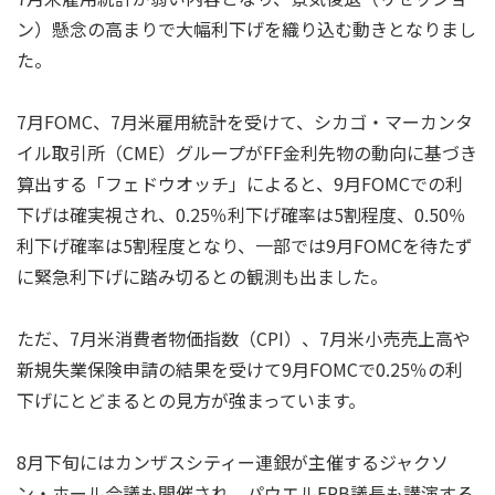
ン）懸念の高まりで大幅利下げを織り込む動きとなりまし
た。
7月FOMC、7月米雇用統計を受けて、シカゴ・マーカンタ
イル取引所（CME）グループがFF金利先物の動向に基づき
算出する「フェドウオッチ」によると、9月FOMCでの利
下げは確実視され、0.25％利下げ確率は5割程度、0.50％
利下げ確率は5割程度となり、一部では9月FOMCを待たず
に緊急利下げに踏み切るとの観測も出ました。
ただ、7月米消費者物価指数（CPI）、7月米小売売上高や
新規失業保険申請の結果を受けて9月FOMCで0.25％の利
下げにとどまるとの見方が強まっています。
8月下旬にはカンザスシティー連銀が主催するジャクソ
ン・ホール会議も開催され、パウエルFRB議長も講演する