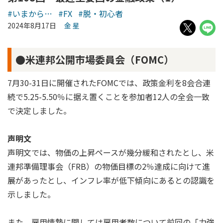
#いまから…
#FX
#脱・初心者
2024年8月17日
金 星
●米連邦公開市場委員会（FOMC）
7月30-31日に開催されたFOMCでは、政策金利を8会合連
続で5.25-5.50％に据え置くことを参加者12人の全会一致
で決定しました。
声明文
声明文では、物価の上昇ペースが幾分緩和されたとし、米
連邦準備理事会（FRB）の物価目標の2％達成に向けて進
展があったとし、インフレ率が低下傾向にあるとの認識を
示しました。
また、雇用情勢に関しては雇用者数について前回の「力強