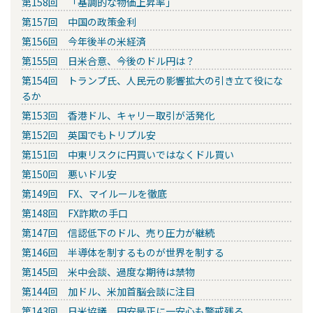
第158回 「基調的な物価上昇率」
第157回 中国の政策金利
第156回 今年後半の米経済
第155回 日米合意、今後のドル円は？
第154回 トランプ氏、人民元の影響拡大の引き立て役にな
るか
第153回 香港ドル、キャリー取引が活発化
第152回 英国でもトリプル安
第151回 中東リスクに円買いではなくドル買い
第150回 悪いドル安
第149回 FX、マイルールを徹底
第148回 FX詐欺の手口
第147回 信認低下のドル、売り圧力が継続
第146回 半導体を制するものが世界を制する
第145回 米中会談、過度な期待は禁物
第144回 加ドル、米加首脳会談に注目
第143回 日米協議、円安是正に一安心も警戒残る