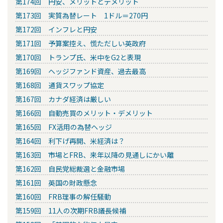
第174回 円安、メリットとデメリット
第173回 実質為替レート 1ドル＝270円
第172回 インフレと円安
第171回 予算案控え、慌ただしい英政府
第170回 トランプ氏、米中をG2と表現
第169回 ヘッジファンド資産、過去最高
第168回 通貨スワップ協定
第167回 カナダ経済は厳しい
第166回 自動売買のメリット・デメリット
第165回 FX活用の為替ヘッジ
第164回 利下げ再開、米経済は？
第163回 市場とFRB、来年以降の見通しにかい離
第162回 自民党総裁選と金融市場
第161回 英国の財政懸念
第160回 FRB理事の解任騒動
第159回 11人の次期FRB議長候補