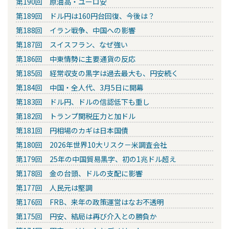
第190回 原油高・ユーロ安
第189回 ドル円は160円台回復、今後は？
第188回 イラン戦争、中国への影響
第187回 スイスフラン、なぜ強い
第186回 中東情勢に主要通貨の反応
第185回 経常収支の黒字は過去最大も、円安続く
第184回 中国・全人代、3月5日に開幕
第183回 ドル円、ドルの信認低下も重し
第182回 トランプ関税圧力と加ドル
第181回 円相場のカギは日本国債
第180回 2026年世界10大リスク－米調査会社
第179回 25年の中国貿易黒字、初の1兆ドル超え
第178回 金の台頭、ドルの支配に影響
第177回 人民元は堅調
第176回 FRB、来年の政策運営はなお不透明
第175回 円安、結局は再び介入との勝負か