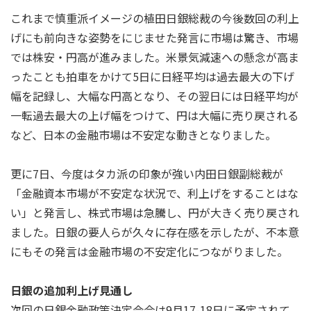
これまで慎重派イメージの植田日銀総裁の今後数回の利上
げにも前向きな姿勢をにじませた発言に市場は驚き、市場
では株安・円高が進みました。米景気減速への懸念が高ま
ったことも拍車をかけて5日に日経平均は過去最大の下げ
幅を記録し、大幅な円高となり、その翌日には日経平均が
一転過去最大の上げ幅をつけて、円は大幅に売り戻される
など、日本の金融市場は不安定な動きとなりました。
更に7日、今度はタカ派の印象が強い内田日銀副総裁が
「金融資本市場が不安定な状況で、利上げをすることはな
い」と発言し、株式市場は急騰し、円が大きく売り戻され
ました。日銀の要人らが久々に存在感を示したが、不本意
にもその発言は金融市場の不安定化につながりました。
日銀の追加利上げ見通し
次回の日銀金融政策決定会合は9月17-18日に予定されて