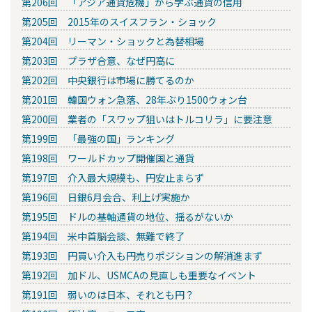
第206回 「アジア通貨危機」から学ぶ通貨の信用
第205回 2015年のスイスフラン・ショック
第204回 リーマン・ショックと為替相場
第203回 プラザ合意、なぜ円高に
第202回 中央銀行は市場に勝てるのか
第201回 韓国ウォン急落、28年ぶり1500ウォン台
第200回 業者の「スワップ狙いはトルコリラ」に要注意
第199回 「最強の国」ランキング
第198回 ワールドカップ開催国と通貨
第197回 介入最大規模も、円安止まらず
第196回 日銀6月会合、利上げ実施か
第195回 ドルの基軸通貨の地位、揺るがないか
第194回 米中首脳会談、無難で終了
第193回 円買い介入も円売りポジションの解消進まず
第192回 加ドル、USMCAの見直しも重要なイベント
第191回 弱いのは日本、それとも円？