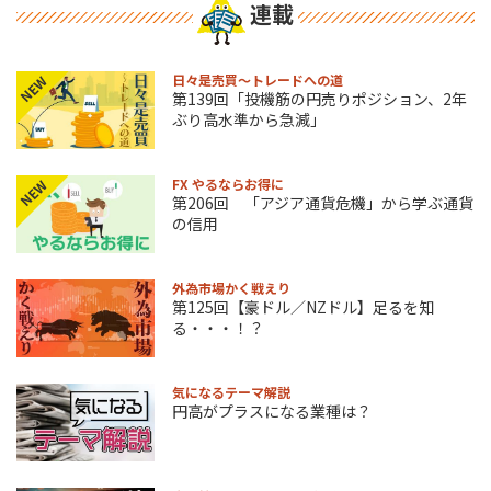
連載
日々是売買～トレードへの道
NEW
第139回「投機筋の円売りポジション、2年
ぶり高水準から急減」
FX やるならお得に
NEW
第206回 「アジア通貨危機」から学ぶ通貨
の信用
外為市場かく戦えり
第125回【豪ドル／NZドル】足るを知
る・・・！？
気になるテーマ解説
円高がプラスになる業種は？