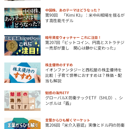
中国株、あのテーマはどうなった？
第90回 「Kimi K3」：米中AI相場を揺るが
す高性能モデル
暗号資産ウォッチャー これに注目！
第207回「ビットコイン、円高とストラテジ
ー売却が重し 関心は静かに変わった」
株主優待のすすめ
イオンファンタジーと西松屋の株主優待を
比較｜子育て世帯におすすめは？株価・配
当も解説
魅惑の海外ETF
グローバルX 防衛テックETF（SHLD）、シ
ンボルは「盾」
言葉からひも解くマーケット
第206回「米介入容認」実像とドル円の防衛