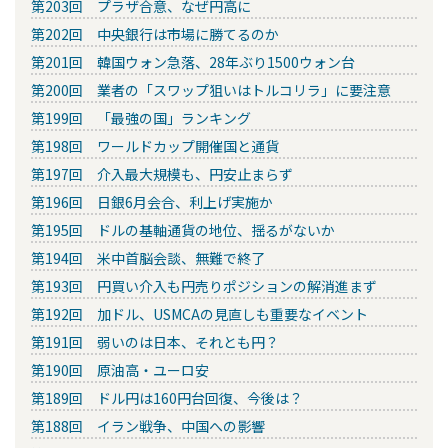
第203回 プラザ合意、なぜ円高に
第202回 中央銀行は市場に勝てるのか
第201回 韓国ウォン急落、28年ぶり1500ウォン台
第200回 業者の「スワップ狙いはトルコリラ」に要注意
第199回 「最強の国」ランキング
第198回 ワールドカップ開催国と通貨
第197回 介入最大規模も、円安止まらず
第196回 日銀6月会合、利上げ実施か
第195回 ドルの基軸通貨の地位、揺るがないか
第194回 米中首脳会談、無難で終了
第193回 円買い介入も円売りポジションの解消進まず
第192回 加ドル、USMCAの見直しも重要なイベント
第191回 弱いのは日本、それとも円？
第190回 原油高・ユーロ安
第189回 ドル円は160円台回復、今後は？
第188回 イラン戦争、中国への影響