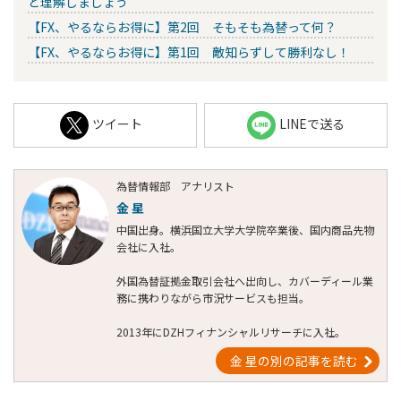
と理解しましょう
【FX、やるならお得に】第2回 そもそも為替って何？
【FX、やるならお得に】第1回 敵知らずして勝利なし！
ツイート
LINEで送る
為替情報部 アナリスト
金 星
中国出身。横浜国立大学大学院卒業後、国内商品先物
会社に入社。
外国為替証拠金取引会社へ出向し、カバーディール業
務に携わりながら市況サービスも担当。
2013年にDZHフィナンシャルリサーチに入社。
金 星の別の記事を読む