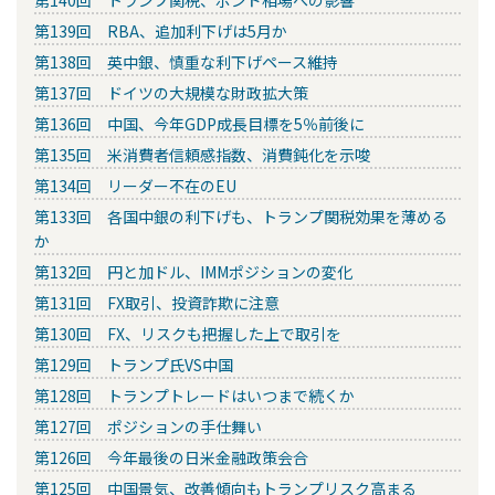
第140回 トランプ関税、ポンド相場への影響
第139回 RBA、追加利下げは5月か
第138回 英中銀、慎重な利下げペース維持
第137回 ドイツの大規模な財政拡大策
第136回 中国、今年GDP成長目標を5％前後に
第135回 米消費者信頼感指数、消費鈍化を示唆
第134回 リーダー不在のEU
第133回 各国中銀の利下げも、トランプ関税効果を薄める
か
第132回 円と加ドル、IMMポジションの変化
第131回 FX取引、投資詐欺に注意
第130回 FX、リスクも把握した上で取引を
第129回 トランプ氏VS中国
第128回 トランプトレードはいつまで続くか
第127回 ポジションの手仕舞い
第126回 今年最後の日米金融政策会合
第125回 中国景気、改善傾向もトランプリスク高まる