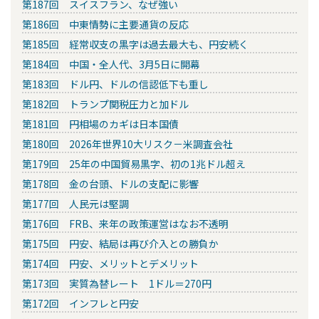
第187回 スイスフラン、なぜ強い
第186回 中東情勢に主要通貨の反応
第185回 経常収支の黒字は過去最大も、円安続く
第184回 中国・全人代、3月5日に開幕
第183回 ドル円、ドルの信認低下も重し
第182回 トランプ関税圧力と加ドル
第181回 円相場のカギは日本国債
第180回 2026年世界10大リスク－米調査会社
第179回 25年の中国貿易黒字、初の1兆ドル超え
第178回 金の台頭、ドルの支配に影響
第177回 人民元は堅調
第176回 FRB、来年の政策運営はなお不透明
第175回 円安、結局は再び介入との勝負か
第174回 円安、メリットとデメリット
第173回 実質為替レート 1ドル＝270円
第172回 インフレと円安