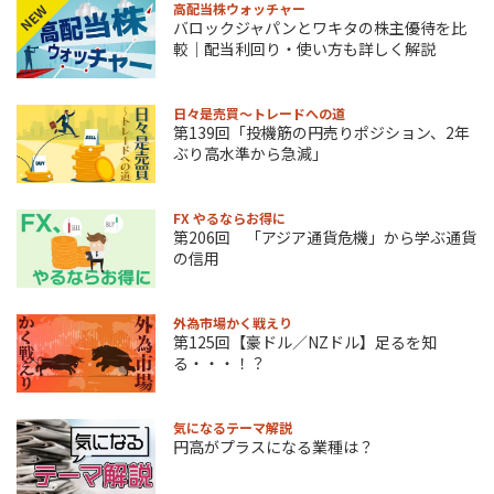
高配当株ウォッチャー
NEW
バロックジャパンとワキタの株主優待を比
較｜配当利回り・使い方も詳しく解説
日々是売買～トレードへの道
第139回「投機筋の円売りポジション、2年
ぶり高水準から急減」
FX やるならお得に
第206回 「アジア通貨危機」から学ぶ通貨
の信用
外為市場かく戦えり
第125回【豪ドル／NZドル】足るを知
る・・・！？
気になるテーマ解説
円高がプラスになる業種は？