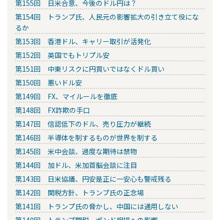
第155回 日米合意、今後のドル円は？
第154回 トランプ氏、人民元の影響拡大の引き立て役にな
るか
第153回 香港ドル、キャリー取引が活発化
第152回 英国でもトリプル安
第151回 中東リスクに円買いではなくドル買い
第150回 悪いドル安
第149回 FX、マイルールを徹底
第148回 FX詐欺の手口
第147回 信認低下のドル、売り圧力が継続
第146回 半導体を制するものが世界を制する
第145回 米中会談、過度な期待は禁物
第144回 加ドル、米加首脳会談に注目
第143回 日米協議、円安是正に一安心も警戒残る
第142回 関税方針、トランプ氏の正念場
第141回 トランプ氏の脅かし、中国には通用しない