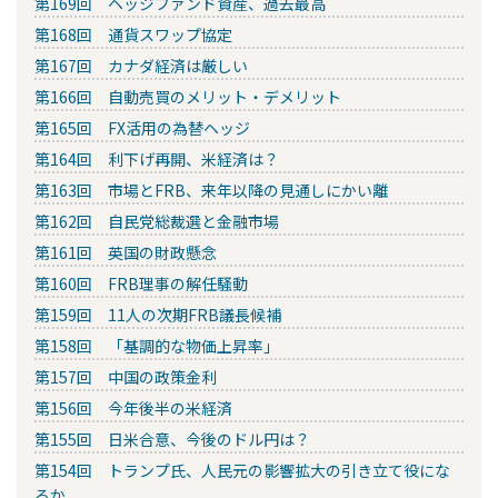
第169回 ヘッジファンド資産、過去最高
第168回 通貨スワップ協定
第167回 カナダ経済は厳しい
第166回 自動売買のメリット・デメリット
第165回 FX活用の為替ヘッジ
第164回 利下げ再開、米経済は？
第163回 市場とFRB、来年以降の見通しにかい離
第162回 自民党総裁選と金融市場
第161回 英国の財政懸念
第160回 FRB理事の解任騒動
第159回 11人の次期FRB議長候補
第158回 「基調的な物価上昇率」
第157回 中国の政策金利
第156回 今年後半の米経済
第155回 日米合意、今後のドル円は？
第154回 トランプ氏、人民元の影響拡大の引き立て役にな
るか