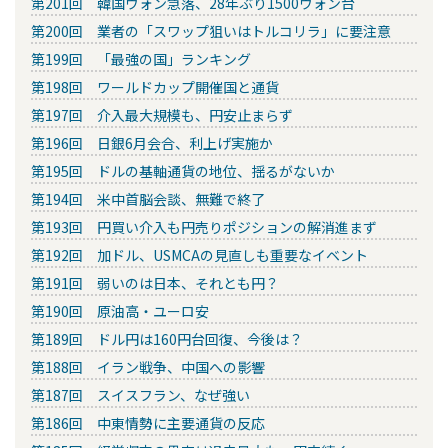
第201回 韓国ウォン急落、28年ぶり1500ウォン台
第200回 業者の「スワップ狙いはトルコリラ」に要注意
第199回 「最強の国」ランキング
第198回 ワールドカップ開催国と通貨
第197回 介入最大規模も、円安止まらず
第196回 日銀6月会合、利上げ実施か
第195回 ドルの基軸通貨の地位、揺るがないか
第194回 米中首脳会談、無難で終了
第193回 円買い介入も円売りポジションの解消進まず
第192回 加ドル、USMCAの見直しも重要なイベント
第191回 弱いのは日本、それとも円？
第190回 原油高・ユーロ安
第189回 ドル円は160円台回復、今後は？
第188回 イラン戦争、中国への影響
第187回 スイスフラン、なぜ強い
第186回 中東情勢に主要通貨の反応