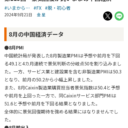
#いまから…
#FX
#脱・初心者
2024年9月21日
金 星
8月の中国経済データ
●8月PM
I
中国統計局が発表した8月製造業PMIは予想や前月を下回
る49.1と4カ月連続で景気判断の分岐点50を割り込みまし
た。一方、サービス業と建設業を含む非製造業PMIは50.3
となり、前月の50.2から小幅上昇しました。
また、8月Caixin製造業購買担当者景気指数は50.4と予想
や前月を上回った一方で、同Caixinサービス部門PMIは
51.6と予想や前月を下回る結果となりました。
全体的に景気回復期待を強める結果にはなりませんでし
た。
●8月輸出入