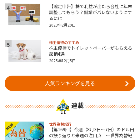
【確定申告】株で利益が出たら会社に年末
4
調整してもらう？副業がバレないようにす
るには
2023年2月20日
株主優待のすすめ
5
株主優待でトイレットペーパーがもらえる
銘柄4選
2025年12月5日
人気ランキングを見る
連載
世界為替紀行
NEW
【第169回】今週（8月3日～7日）のドル円
の振り返りと来週の注目点 ～世界為替紀