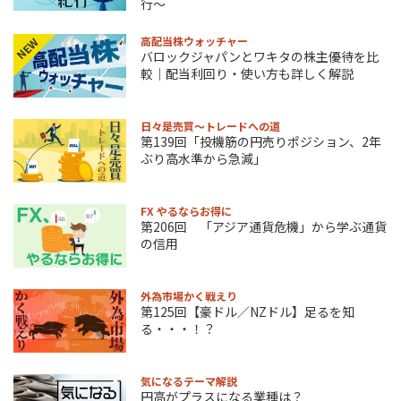
行～
高配当株ウォッチャー
NEW
バロックジャパンとワキタの株主優待を比
較｜配当利回り・使い方も詳しく解説
日々是売買～トレードへの道
第139回「投機筋の円売りポジション、2年
ぶり高水準から急減」
FX やるならお得に
第206回 「アジア通貨危機」から学ぶ通貨
の信用
外為市場かく戦えり
第125回【豪ドル／NZドル】足るを知
る・・・！？
気になるテーマ解説
円高がプラスになる業種は？