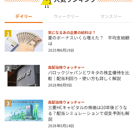
デイリー
ウィークリー
マンスリー
1
気になるあの企業の給料は？
夏のボーナスいくら増えた？ 平均支給額
は
2025年6月19日
2
高配当株ウォッチャー
バロックジャパンとワキタの株主優待を比
較｜配当利回り・使い方も詳しく解説
2026年8月9日
3
高配当株ウォッチャー
三菱HCキャピタルの株価は10年後どうな
る？配当シミュレーションで収支予測も解
説
2026年5月14日