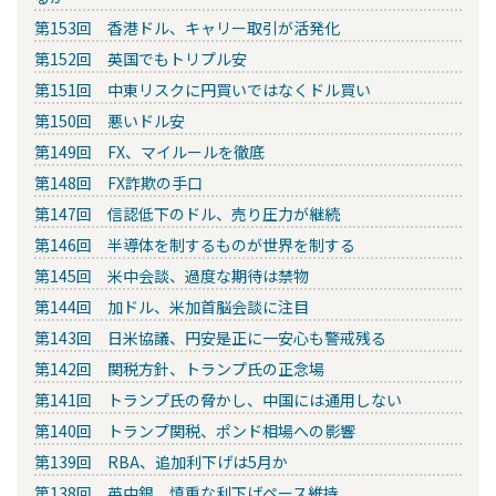
第153回 香港ドル、キャリー取引が活発化
第152回 英国でもトリプル安
第151回 中東リスクに円買いではなくドル買い
第150回 悪いドル安
第149回 FX、マイルールを徹底
第148回 FX詐欺の手口
第147回 信認低下のドル、売り圧力が継続
第146回 半導体を制するものが世界を制する
第145回 米中会談、過度な期待は禁物
第144回 加ドル、米加首脳会談に注目
第143回 日米協議、円安是正に一安心も警戒残る
第142回 関税方針、トランプ氏の正念場
第141回 トランプ氏の脅かし、中国には通用しない
第140回 トランプ関税、ポンド相場への影響
第139回 RBA、追加利下げは5月か
第138回 英中銀、慎重な利下げペース維持