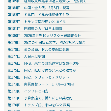
第185回 経常収支の黒字は過去最大も、円安続く
第184回 中国・全人代、3月5日に開幕
第183回 ドル円、ドルの信認低下も重し
第182回 トランプ関税圧力と加ドル
第181回 円相場のカギは日本国債
第180回 2026年世界10大リスク－米調査会社
第179回 25年の中国貿易黒字、初の1兆ドル超え
第178回 金の台頭、ドルの支配に影響
第177回 人民元は堅調
第176回 FRB、来年の政策運営はなお不透明
第175回 円安、結局は再び介入との勝負か
第174回 円安、メリットとデメリット
第173回 実質為替レート 1ドル＝270円
第172回 インフレと円安
第171回 予算案控え、慌ただしい英政府
第170回 トランプ氏、米中をG2と表現