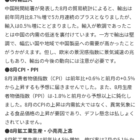
中国税関総署が発表した8月の貿易統計によると、輸出は
前年同月比8.7％増で5カ月連続のプラスとなりましたが、
輸入は0.5％増にとどまりました。輸入が軟調であったこ
とは中国の内需の低迷を裏付けています。一方で輸出は堅
調で、幅広い国や地域で中国製品への需要が高かったこと
がうかがえます。但し、欧米の景況感指数に景気減速の兆
しもあり、輸出の今後の動向には注意が必要です。
●8月CPI・PPI
8月消費者物価指数（CPI）は前年比+0.6％と前月の+0.5％
から上昇するも予想に届きませんでした。また、8月生産
者物価指数（PPI）は-1.8％と前月から予想以上に鈍化し
ました。8月のCPIの上昇は内需拡大ではなく、異常気象に
よる食品価格の上昇が要因であり、デフレ懸念は払しょく
されていません。
●8月鉱工業生産・小売売上高
8月鉱工業生産は前年比4.5％増加。伸び率は7月の5.1％か