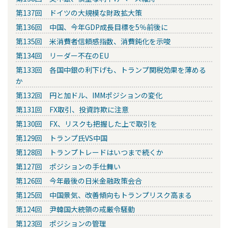
第137回 ドイツの大規模な財政拡大策
第136回 中国、今年GDP成長目標を5％前後に
第135回 米消費者信頼感指数、消費鈍化を示唆
第134回 リーダー不在のEU
第133回 各国中銀の利下げも、トランプ関税効果を薄める
か
第132回 円と加ドル、IMMポジションの変化
第131回 FX取引、投資詐欺に注意
第130回 FX、リスクも把握した上で取引を
第129回 トランプ氏VS中国
第128回 トランプトレードはいつまで続くか
第127回 ポジションの手仕舞い
第126回 今年最後の日米金融政策会合
第125回 中国景気、改善傾向もトランプリスク高まる
第124回 尹韓国大統領の戒厳令騒動
第123回 ポジションの管理