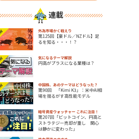
連載
外為市場かく戦えり
EW
第125回【豪ドル／NZドル】足
るを知る・・・！？
気になるテーマ解説
EW
円高がプラスになる業種は？
中国株、あのテーマはどうなった？
EW
第90回 「Kimi K3」：米中AI相
場を揺るがす高性能モデル
暗号資産ウォッチャー これに注目！
第207回「ビットコイン、円高と
ストラテジー売却が重し 関心
は静かに変わった」