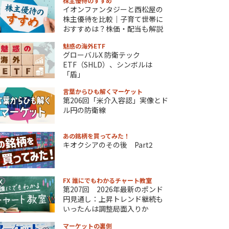
株主優待のすすめ
イオンファンタジーと西松屋の
株主優待を比較｜子育て世帯に
おすすめは？株価・配当も解説
魅惑の海外ETF
グローバルX 防衛テック
ETF（SHLD）、シンボルは
「盾」
言葉からひも解くマーケット
第206回「米介入容認」実像とド
ル円の防衛線
あの銘柄を買ってみた！
キオクシアのその後 Part2
FX 誰にでもわかるチャート教室
第207回 2026年最新のポンド
円見通し：上昇トレンド継続も
いったんは調整局面入りか
マーケットの裏側