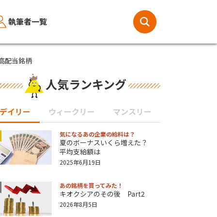
執筆者一覧
高配当銘柄
人気ランキング
デイリー
ウィークリー
マンスリー
気になるあの企業の給料は？
夏のボーナスいくら増えた？
平均支給額は
2025年6月19日
あの銘柄を買ってみた！
キオクシアのその後 Part2
2026年8月5日