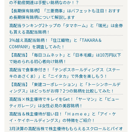
の不動産関連は手堅い銘柄なのか！？
【長期保有銘柄】「三菱商事」はバフェットも注目！おすす
め長期保有銘柄について解説します
高配当ランキング2トップの「タマホーム」と「瑞光」は金券
も貰える高配当銘柄！
3％越え高配当銘柄！「住江織物」と「TAKARA＆
COMPANY」を調査してみた！
【高配当】「毎日コムネット」と「日本毛織」は10万円以下
で始められる初心者向け銘柄！
高配当で食事券付き！「テンポスホールディングス（ステー
キのあさくま）」と「ニイタカ」で外食を楽しもう！
【高配当】「東建コーポレーション」と「トーシンホールデ
ィングス」はどっちがお得？2つの銘柄を比較してみた！
高配当×株主優待でキレイをGet！「ヤーマン」と「ビュー
ティガレージ」は女性必見の美容銘柄！
高配当＆株主優待が狙い目！「Ｈａｍｅｅ」と「アイ・ケ
イ・ケイホールディングス」の特徴をご紹介！
3月決算の高配当株で株主優待ももらえるスクロールとパイオ