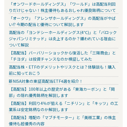
「オンワードホールディングス」「ワールド」は高配当利回
りだけじゃない！株主優待もあるおしゃれ優良銘柄について
「オークワ」「アレンザホールディングス」の高配当がやば
い!? 今期の配当と優待について解説します
高配当の「ヨンドシーホールディングス(4℃)」と「バロック
ジャパンリミテッド」は炎上するのか？嫌われている理由に
ついて解説
【高配当】バーバリーショックから復活した「三陽商会」と
「チヨダ」は投資チャンスなのか検証してみた
高配当株・ETFのデメリットやリスクとは？体験談も！購入
前に知っておこう
新NISA対象の東証高配当ETF4選を紹介！
【高配当】100年以上の歴史がある「東海カーボン」と「岡
部」の隠れ優秀銘柄を解説します
【高配当】利回り4％が狙える「ニチリン」と「キッツ」の工
業系は安定銘柄なのか解説します
【高配当】増配の「マブチモーター」と「美樹工業」の株主
優待も超優秀の内容