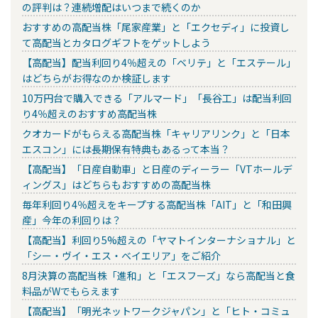
の評判は？連続増配はいつまで続くのか
おすすめの高配当株「尾家産業」と「エクセディ」に投資し
て高配当とカタログギフトをゲットしよう
【高配当】配当利回り4％超えの「ベリテ」と「エステール」
はどちらがお得なのか検証します
10万円台で購入できる「アルマード」「長谷工」は配当利回
り4％超えのおすすめ高配当株
クオカードがもらえる高配当株「キャリアリンク」と「日本
エスコン」には長期保有特典もあるって本当？
【高配当】「日産自動車」と日産のディーラー「VTホールデ
ィングス」はどちらもおすすめの高配当株
毎年利回り4％超えをキープする高配当株「AIT」と「和田興
産」今年の利回りは？
【高配当】利回り5%超えの「ヤマトインターナショナル」と
「シー・ヴイ・エス・ベイエリア」をご紹介
8月決算の高配当株「進和」と「エスフーズ」なら高配当と食
料品がWでもらえます
【高配当】「明光ネットワークジャパン」と「ヒト・コミュ