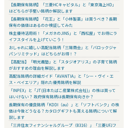
【長期保有銘柄】「三菱HCキャピタル」と「東京海上HD」
はどちらが手堅い銘柄か解説します
【長期保有銘柄】「花王」と「小林製薬」は買うべき？長期
保有の価値はあるのか検証してみた
株主優待活用術！「メガネのJINS」と「西松屋」でお得にラ
イフスタイルを上げていこう！
おしゃれに嬉しい高配当銘柄「三陽商会」と「バロックジャ
パンリミテッド」はどちらがお得！？
【高配当】「明光義塾」と「スタジオアリス」の子育て銘柄
がおすすめの理由を解説します
高配当銘柄の詳細ガイド「AVANTIA」と「シー・ヴイ・エ
ス・ベイエリア」隠れた優秀銘柄を解説
「INPEX」と「JT(日本たばこ産業株式会社)」の株は買って
はいけない？ 政府保有銘柄は長期保有向きか？
長期保有の優良銘柄「KDDI（au）」と「ソフトバンク」の株
価は今後どうなる？カタログギフトも貰える銘柄について解
説します
「三井住友フィナンシャルグループ（8316）」「三菱UFJフ