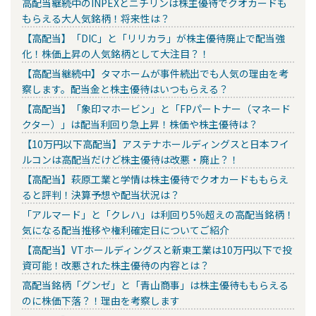
高配当継続中のINPEXとニチリンは株主優待でクオカードも
もらえる大人気銘柄！将来性は？
【高配当】「DIC」と「リリカラ」が株主優待廃止で配当強
化！株価上昇の人気銘柄として大注目？！
【高配当継続中】タマホームが事件続出でも人気の理由を考
察します。配当金と株主優待はいつもらえる？
【高配当】「象印マホービン」と「FPパートナー（マネード
クター）」は配当利回り急上昇！株価や株主優待は？
【10万円以下高配当】アステナホールディングスと日本フイ
ルコンは高配当だけど株主優待は改悪・廃止？！
【高配当】萩原工業と学情は株主優待でクオカードももらえ
ると評判！決算予想や配当状況は？
「アルマード」と「クレハ」は利回り5％超えの高配当銘柄！
気になる配当推移や権利確定日についてご紹介
【高配当】VTホールディングスと新東工業は10万円以下で投
資可能！改悪された株主優待の内容とは？
高配当銘柄「グンゼ」と「青山商事」は株主優待ももらえる
のに株価下落？！理由を考察します