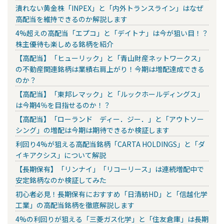
潰れない黄金株「INPEX」と「内外トランスライン」はなぜ
高配当を維持できるのか解説します
4%超えの高配当「エプコ」と「デイトナ」は今が狙い目！？
株主優待も楽しめる銘柄を紹介
【高配当】「ヒューリック」と「青山財産ネットワークス」
の不動産関連銘柄は業績右肩上がり！今期は増配達成できる
のか？
【高配当】「東邦レマック」と「ルックホールディングス」
は今期4％を目指せるのか！？
【高配当】「ローランド ディー．ジー．」と「アウトソー
シング」の増配は今期は期待できるか検証します
利回り4%が狙える高配当銘柄「CARTA HOLDINGS」と「ダ
イキアクシス」について解説
【長期保有】「リンナイ」「リコーリース」は連続増配中で
安定銘柄なのか検証してみた
初心者必見！長期保有におすすめ「日清紡HD」と「信越化学
工業」の高配当銘柄を徹底解説します
4%の利回りが狙える「三菱ガス化学」と「住友倉庫」は長期