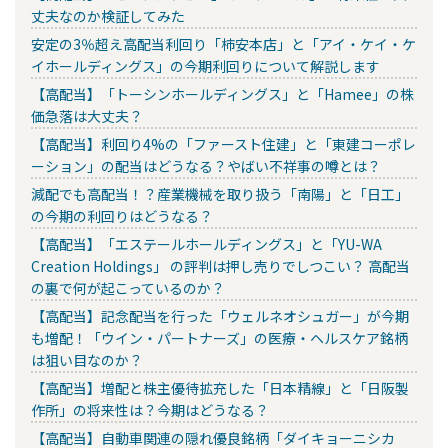
丈夫なのか検証してみた
安定の3％超え高配当利回り「柿安本店」と「アイ・ケイ・ケ
イホールディングス」の今期利回りについて解説します
【高配当】「トーシンホールディングス」と「Hamee」の株
価急落は大丈夫？
【高配当】利回り4%の「ファースト住建」と「東建コーポレ
ーション」の配当はどうなる？やばい不祥事の噂とは？
減配でも高配当！？産業機械を取り扱う「南陽」と「日工」
の今期の利回りはどうなる？
【高配当】「エステールホールディングス」と「YU-WA
Creation Holdings」 の評判は押し売りでしつこい？ 高配当
の裏で何が起こっているのか？
【高配当】記念配当を行った「ウェルネオシュガー」が今期
も増配！「ウイン・パートナーズ」の医療・ヘルスケア銘柄
は狙い目なのか？
【高配当】増配と株主優待拡充した「日本精線」と「日阪製
作所」の将来性は？今期はどうなる？
【高配当】自動車関連の隠れ優良銘柄「ダイキョーニシカ