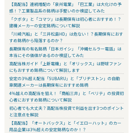
【高配当】連続増配の「泉州電業」「巴工業」は大化けの予
感！？工業製品系の銘柄は手堅いのか検証してみた
「クボタ」と「コマツ」は長期保有は初心者におすすめ！？
建機メーカーの安定銘柄について解説
「川崎汽船」と「三井松島HD」は危ない！？長期保有におす
すめ銘柄から陥落するのか？
長期保有の有名銘柄「日本ガイシ」「沖縄セルラー電話」は
本当にその価値があるのか検証してみた
高配当株ガイド「上新電機」と「オリックス」は野球ファン
にもおすすめ銘柄について解説します
安定の3％超え配当「SUBARU」と「ブリヂストン」の自動
車関連メーカーは長期保有におすすめ銘柄
4％越えの高配当を狙え！「商船三井」と「ベリテ」の投資初
心者におすすめ銘柄について解説
初心者でも大丈夫？高配当株投資で利益を出す3つのポイント
と注意点を解説
【高配当】「オートバックス」と「イエローハット」のカー
用品企業は3％超えの安定銘柄なのか！？