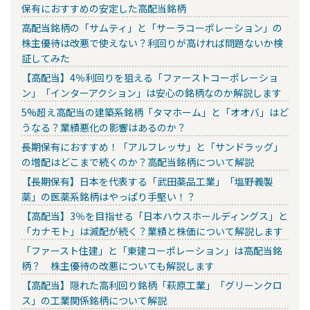
保有におすすめの安定した高配当銘柄
高配当銘柄の「サムティ」と「サーラコーポレーション」の
株主優待は改悪で使えない？利回りが高ければ問題ないか検
証してみた
【高配当】4％利回りを狙える「ファーストコーポレーショ
ン」「インターアクション」は安心の銘柄なのか解説します
5%超え高配当の建築系銘柄「タマホーム」と「オオバ」はど
うなる？業績悪化の影響はあるのか？
長期保有におすすめ！「アルフレッサ」と「サンドラッグ」
の増配はどこまで続くのか？高配当銘柄について解説
【長期保有】日本を代表する「武田薬品工業」「塩野義製
薬」の医薬系銘柄はやっぱり手堅い！？
【高配当】3％を目指せる「日本ハウスホールディングス」と
「カナモト」は減配が続く？業績と株価について解説します
「ファースト住建」と「東建コーポレーション」は高配当銘
柄？ 株主優待の改悪についても解説します
【高配当】隠れた高利回り銘柄「萩原工業」「グリーンクロ
ス」の工業関係銘柄について解説