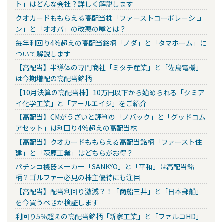
ト」はどんな会社？詳しく解説します
クオカードももらえる高配当株「ファーストコーポレーショ
ン」と「オオバ」の改悪の噂とは？
毎年利回り4％超えの高配当銘柄「ノダ」と「タマホーム」に
ついて解説します
【高配当】半導体の専門商社「ミタチ産業」と「佐鳥電機」
は今期増配の高配当銘柄
【10月決算の高配当株】10万円以下から始められる「クミア
イ化学工業」と「アールエイジ」をご紹介
【高配当】CMがうざいと評判の「ノバック」と「グッドコム
アセット」は利回り4％超えの高配当株
【高配当】クオカードももらえる高配当銘柄「ファースト住
建」と「萩原工業」はどちらがお得？
パチンコ機器メーカー「SANKYO」と「平和」は高配当銘
柄？ゴルファー必見の株主優待にも注目
【高配当】配当利回り激減？！「商船三井」と「日本郵船」
を今買うべきか検証します
利回り5％超えの高配当銘柄「新家工業」と「ファルコHD」