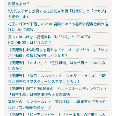
増配なるか？
5万円以下から投資できる高配当銘柄「総医研」と「ツカダ」
を紹介します
花王の株価が下落した2つの要因とは？改善策と配当金額の推
移について解説
買ってはいけない高配当株「NISSHA」と「CARTA
HOLDINGS」はどうなの？
【高配当】4％利回りを狙える「テーオーダブリュー」「ヤマ
ハ発動機」の6月の配当はどうなる？
【高配当】「オオバ」と「住江織物」はなぜ買ってはいけな
いのか？
【高配当】「毎日コムネット」と「ウェザーニューズ」で配
当とお得なサブスクサービスを受けとろう！
【高配当】利回り3％超えの「ハニーズホールディングス」と
「日本毛織」は株主優待も人気の銘柄
高配当の「タマホーム」と「東武住販」は業績悪化で買って
はいけない銘柄なのか！？
【高配当】「ビーアンドピー」と「トーエル」の将来性は大