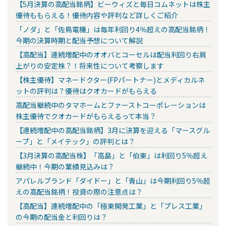
【5月決算の高配当銘柄】ビーウィズと毎日コムネットは株主
優待ももらえる！優待内容や評判など詳しくご紹介
「ノダ」と「佐鳥電機」は毎年利回り4％超えの高配当銘柄！
今期の決算時期と配当予想について解説
【高配当】連続増配中のオオバとコーセルは配当利回り右肩
上がりの安定株？！将来性について考察します
【株主優待】マネードクター(FPパートナー)とメディカルネ
ットの評判は？優待はクオカードがもらえる
高配当継続中のタマホームとファーストコーポレーションは
株主優待でクオカードがもらえるって本当？
【連続増配中の高配当銘柄】3月に決算を迎える「マースグル
ープ」と「メイテック」の評判とは？
【3月決算の高配当株】「高島」と「伯東」は利回り5％超え
継続中！今期の業績見込みは？
アパレルブランド「ダイドー」と「青山」は今期利回り5％超
えの高配当銘柄！投資の際の注意点は？
【高配当】連続増配中の「極東開発工業」と「プレス工業」
の今期の配当金と利回りは？