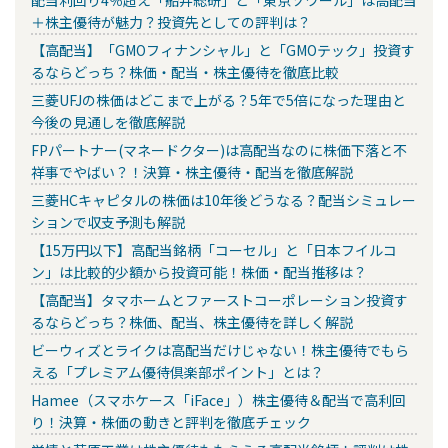
＋株主優待が魅力？投資先としての評判は？
【高配当】「GMOフィナンシャル」と「GMOテック」投資す
るならどっち？株価・配当・株主優待を徹底比較
三菱UFJの株価はどこまで上がる？5年で5倍になった理由と
今後の見通しを徹底解説
FPパートナー(マネードクター)は高配当なのに株価下落と不
祥事でやばい？！決算・株主優待・配当を徹底解説
三菱HCキャピタルの株価は10年後どうなる？配当シミュレー
ションで収支予測も解説
【15万円以下】高配当銘柄「コーセル」と「日本フイルコ
ン」は比較的少額から投資可能！株価・配当推移は？
【高配当】タマホームとファーストコーポレーション投資す
るならどっち？株価、配当、株主優待を詳しく解説
ビーウィズとライクは高配当だけじゃない！株主優待でもら
える「プレミアム優待倶楽部ポイント」とは？
Hamee（スマホケース「iFace」）株主優待＆配当で高利回
り！決算・株価の動きと評判を徹底チェック