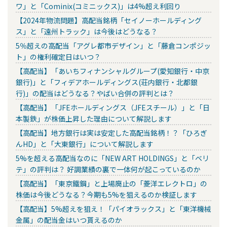
ワ」と「Cominix(コミニックス)」は4%超え利回り
【2024年物流問題】高配当銘柄「セイノーホールディング
ス」と「遠州トラック」は今後はどうなる？
5％超えの高配当「アグレ都市デザイン」と「藤倉コンポジッ
ト」の権利確定日はいつ？
【高配当】「あいちフィナンシャルグループ(愛知銀行・中京
銀行)」と「フィデアホールディングス(荘内銀行・北都銀
行)」の配当はどうなる？やばい合併の評判とは？
【高配当】「JFEホールディングス（JFEスチール）」と「日
本製鉄」が株価上昇した理由について解説します
【高配当】地方銀行は実は安定した高配当銘柄！？「ひろぎ
んHD」と「大東銀行」について解説します
5%を超える高配当なのに「NEW ART HOLDINGS」と「ベリ
テ」の評判は？ 好調業績の裏で一体何が起こっているのか
【高配当】「東京鐵鋼」と上場廃止の「菱洋エレクトロ」の
株価は今後どうなる？今期も5%を狙えるのか検証します
【高配当】5%超えを狙え！「パイオラックス」と「東洋機械
金属」の配当金はいつ貰えるのか