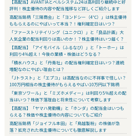
【高配当】AVANTIAとベルシステム24は高利回り継続中と好
評判！株主優待の内容や配当推移など詳しくご紹介します
高配当銘柄「三陽商会」と「ヨンドシー（4℃）」は株主優待
ももらえるのにやばいって本当？！権利確定日はいつ？
「ファーストリテイリング（ユニクロ）」と「良品計画」大
人気企業の配当利回りは高いのか！？株主優待はいつ届く？
【高配当】「アイモバイル（ふるなび）」と「トーホー」は
利回り4％超え！今後の業績・株価はどうなる？
「積水ハウス」と「丹青社」の配当権利確定日はいつ？連続
増配なのにやばい理由とは？
「Jトラスト」と「エプコ」は高配当なのに不祥事で怪しい？
100万円相当の株主優待がもらえるやばい10万円以下銘柄
「東京ソワール」と「ミズホメディー」は利回り5％超えの配
当はいつ？株価下落理由と将来性について考察します
【高配当】「ヤマハ発動機」と「ホンダ」の配当金はいつも
らえる？株価や株主優待の内容についてもご紹介
高配当銘柄「ジョイフル本田」と「鳥越製粉」の株価が急
落？拡充された株主優待についても徹底解説します