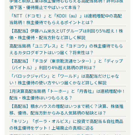
学情と萩原工業は株主優待ももらえる高配当銘柄！評判は株
価下落・優待廃止でやばいって本当？
「NTT（ドコモ）」と「KDDI（au）」は連続増配中の高配
当銘柄！株主優待でもらえるポイントとは？
【高配当】伊藤ハム米久とUTグループは利回り5％超え！株
価・株主優待・配当方針など詳しく解説
高配当銘柄「ユニプレス」と「ヨドコウ」の株主優待でもら
えるカタログギフトはいつ届く？将来性は？
【高配当】「チヨダ（東京靴流通センター）」と「ディップ
（バイトル）」利回り4％超え銘柄の評判は？
「バロックジャパン」と「ワールド」は高配当だけじゃな
い！株主優待の使い方やいつ届くかなど詳しく解説
1月決算高配当銘柄「トーホー」と「丹青社」は連続増配中！
配当・株主優待はいつもらえる？
【高配当】積水ハウスの増配はいつまで続く？決算、株価推
移、優待、配当方針からみる人気銘柄の秘訣とは？
「キリン」「ポーラ・オルビス」に投資で高配当＆自社商品
の株主優待をゲット！上場廃止の真相に迫る