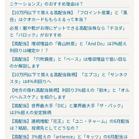
ニケーションズ」のおすすめ理由は？
【10万円以下で買える高配当株】「フロイント産業」と「黒
谷」はクオカードももらえるって本当？
必見！服や靴がお得にゲットできる高配当株なら「チヨダ」
と「バロック」がおすすめ
【高配当】増収増益の「青山財産」と「And Do」は3%超え
利回りは確定か！？
【高配当】「穴吹興産」と「ベース」は増収増益で狙い目な
のか解説します
【10万円以下で買える高配当銘柄】「エプコ」と「サンネク
スタ」は4％利回りへ
【地方の隠れ高配当銘柄】利回り3％超えの「鈴木」と「オル
バヘルスケア」を紹介します
【高配当】世界最大手「DIC」と業界最大手「ザ・パック」
は3％超えの安定銘柄
【高配当】連続増配「花王」と「ユニ・チャーム」の6月配当
は？結局、投資先としてどうなの？
【高配当】3％超えの「artience」と「キッツ」の6月配当は