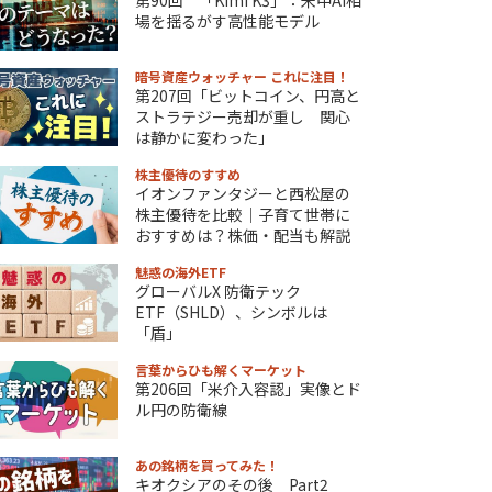
場を揺るがす高性能モデル
暗号資産ウォッチャー これに注目！
第207回「ビットコイン、円高と
ストラテジー売却が重し 関心
は静かに変わった」
株主優待のすすめ
イオンファンタジーと西松屋の
株主優待を比較｜子育て世帯に
おすすめは？株価・配当も解説
魅惑の海外ETF
グローバルX 防衛テック
ETF（SHLD）、シンボルは
「盾」
言葉からひも解くマーケット
第206回「米介入容認」実像とド
ル円の防衛線
あの銘柄を買ってみた！
キオクシアのその後 Part2