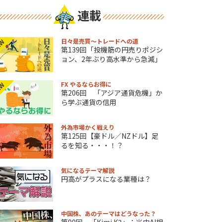
連載
日々是売買～トレードへの道
EW
第139回「投機筋の円売りポジシ
ョン、2年ぶり高水準から急減」
FX やるならお得に
EW
第206回 「アジア通貨危機」か
ら学ぶ通貨の信用
外為市場かく戦えり
第125回【豪ドル／NZドル】足
るを知る・・・！？
気になるテーマ解説
円高がプラスになる業種は？
中国株、あのテーマはどうなった？
第90回 「Kimi K3」：米中AI相