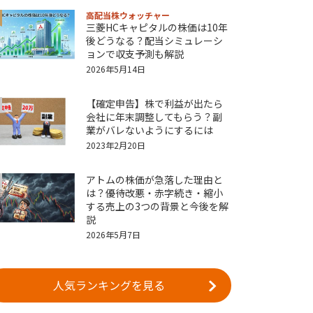
高配当株ウォッチャー
三菱HCキャピタルの株価は10年
後どうなる？配当シミュレーシ
ョンで収支予測も解説
2026年5月14日
【確定申告】株で利益が出たら
会社に年末調整してもらう？副
業がバレないようにするには
2023年2月20日
アトムの株価が急落した理由と
は？優待改悪・赤字続き・縮小
する売上の3つの背景と今後を解
説
2026年5月7日
人気ランキングを見る