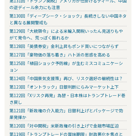
第131回「トランプ関税」アメリカが仕掛けるディール、中国
の逆ディール余力にも注意
第130回「ディープシーク・ショック」長続きしない中国ネタ
と異なる展開警戒も
第129回「大統領令」による米輸入関税いったん見送りもや
がて発令へ、荒っぽく振れるか
第128回「英債券安」金利上昇もポンド買いにつながらず
第127回「豪物価の落ち着き」ハト派の思惑を高める
第125回「植田ショック予防線」が生むミスコミュニケーシ
ョン
第124回「中国景気支援策」再び、リスク選好の継続性は？
第123回「オントラック」日銀判断にらみマーケット上下
第122回「Xリスク再発」為替・日本株はトランプトレード巻
き戻し
第121回「新政権の介入能力」日銀利上げとパッケージで効
果発揮か
第120回「対中関税」米新政権の引き上げで金融市場圧迫
第119回「トランプトレードの賞味期限」財政悪化を焦点と