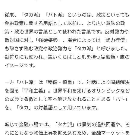
従来、「タカ派」「ハト派」というのは、政策といっても
金融政策に関する用語として以前に、より広い意味の政
策・政治世界の言葉として使われた言葉です。反対勢力や
敵対国に対し「強硬姿勢」、場合によっては「武力行使」
も辞さず臨む政党や政治勢力を「タカ派」と呼びました。
獣狩りにも使われ、鋭いくちばしと爪を持つ猛禽類・鷹の
イメージです。
一方「ハト派」は「穏健・慎重」で、対話により問題解決
を図る「平和主義」。世界平和を掲げるオリンピックなど
の式典で象徴として空へ解き放たれることもある「ハト」
を、「タカ」の対義語として用いています。
転じて金融市場では、「タカ派」は景気の過熱回避や、そ
れにともなう物価上昇を抑え込むため、金融マーケットを