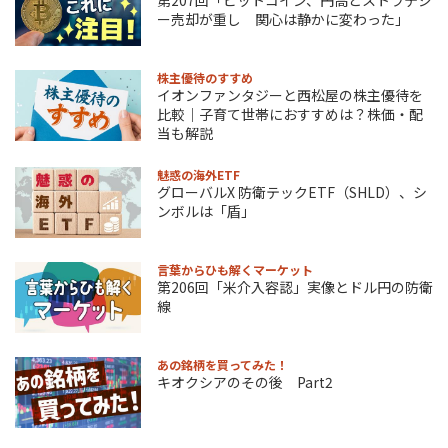
ー売却が重し 関心は静かに変わった」
株主優待のすすめ
イオンファンタジーと西松屋の株主優待を
比較｜子育て世帯におすすめは？株価・配
当も解説
魅惑の海外ETF
グローバルX 防衛テックETF（SHLD）、シ
ンボルは「盾」
言葉からひも解くマーケット
第206回「米介入容認」実像とドル円の防衛
線
あの銘柄を買ってみた！
キオクシアのその後 Part2