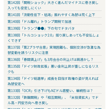
第142回「関税ショック」大きく進んだマイナスに巻き戻し
入っても安定しにくい
第141回「流動性低下・枯渇」振れやすく為替は荒く上下
第140回「ドル離れ」トランプ関税で加速
第139回「トランプ●●」下の句でドタバタ
第138回「トルコショック2.0」揺り戻しあっても不安払しょ
くできず
第137回「第2プラザ合意」実現困難も、個別交渉が急激な為
替変動を誘うリスクに注意
第136回「春闘賃上げ」も3月会合の利上げは肩透かし？
第135回「ドイツ財政拡張」悪い金利上昇が重しになるリス
クも
第134回「ドイツ総選挙」成長を目指す政権の姿が見えれば
為替安定へ
第133回「OCR」引き下げもNZドル底堅い、継続性は？
第132回「鉄鋼関税」や「相互関税」、「米投資拡大」でド
ル高・円安方向へ巻き戻し