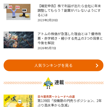
【確定申告】株で利益が出たら会社に年末
4
調整してもらう？副業がバレないようにす
るには
2023年2月20日
アトムの株価が急落した理由とは？優待改
5
悪・赤字続き・縮小する売上の3つの背景と
今後を解説
2026年5月7日
人気ランキングを見る
連載
日々是売買～トレードへの道
NEW
第139回「投機筋の円売りポジション、2年
ぶり高水準から急減」