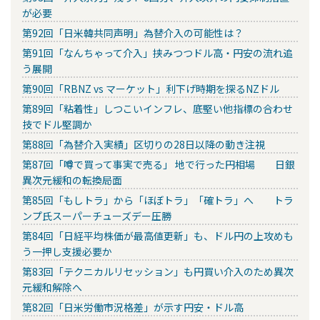
が必要
第92回「日米韓共同声明」為替介入の可能性は？
第91回「なんちゃって介入」挟みつつドル高・円安の流れ追
う展開
第90回「RBNZ vs マーケット」利下げ時期を探るNZドル
第89回「粘着性」しつこいインフレ、底堅い他指標の合わせ
技でドル堅調か
第88回「為替介入実績」区切りの28日以降の動き注視
第87回「噂で買って事実で売る」 地で行った円相場 日銀
異次元緩和の転換局面
第85回「もしトラ」から「ほぼトラ」「確トラ」へ トラ
ンプ氏スーパーチューズデー圧勝
第84回「日経平均株価が最高値更新」も、ドル円の上攻めも
う一押し支援必要か
第83回「テクニカルリセッション」も円買い介入のため異次
元緩和解除へ
第82回「日米労働市況格差」が示す円安・ドル高