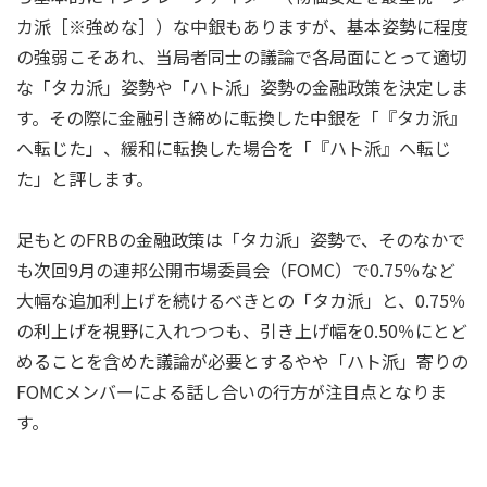
カ派［※強めな］）な中銀もありますが、基本姿勢に程度
の強弱こそあれ、当局者同士の議論で各局面にとって適切
な「タカ派」姿勢や「ハト派」姿勢の金融政策を決定しま
す。その際に金融引き締めに転換した中銀を「『タカ派』
へ転じた」、緩和に転換した場合を「『ハト派』へ転じ
た」と評します。
足もとのFRBの金融政策は「タカ派」姿勢で、そのなかで
も次回9月の連邦公開市場委員会（FOMC）で0.75％など
大幅な追加利上げを続けるべきとの「タカ派」と、0.75％
の利上げを視野に入れつつも、引き上げ幅を0.50％にとど
めることを含めた議論が必要とするやや「ハト派」寄りの
FOMCメンバーによる話し合いの行方が注目点となりま
す。