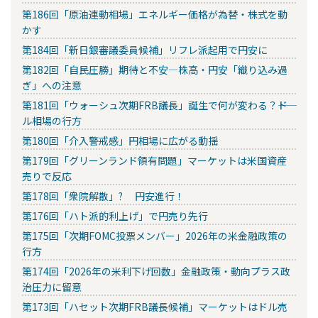
第186回「原油連動相場」エネルギー価格が為替・株式を動
かす
第184回「新日銀審議委員候補」リフレ派起用で円安に
第182回「自民圧勝」期待と不安―株高・円安「織り込み過
ぎ」への注意
第181回「ウォーシュ次期FRB議長」誕生で何が変わる？――ド
ル相場の行方
第180回「介入警戒感」円相場に広がる動揺
第179回「グリーンランド領有問題」マーケットは米国資産
売りで反応
第178回「衆院解散」? 円安進行！
第176回「ハト派的利上げ」で円売り先行
第175回「次期FOMC投票メンバー」2026年の米金融政策の
行方
第174回「2026年の米利下げ回数」金融政策・動向プラス政
治圧力に留意
第173回「ハセット次期FRB議長候補」マーケットはドル売