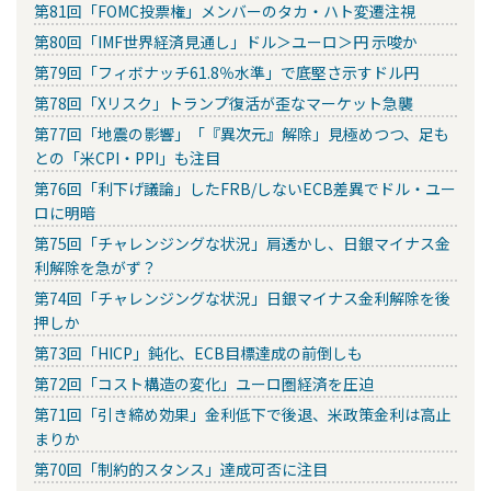
第81回「FOMC投票権」メンバーのタカ・ハト変遷注視
第80回「IMF世界経済見通し」ドル＞ユーロ＞円 示唆か
第79回「フィボナッチ61.8％水準」で底堅さ示すドル円
第78回「Xリスク」トランプ復活が歪なマーケット急襲
第77回「地震の影響」「『異次元』解除」見極めつつ、足も
との「米CPI・PPI」も注目
第76回「利下げ議論」したFRB/しないECB差異でドル・ユー
ロに明暗
第75回「チャレンジングな状況」肩透かし、日銀マイナス金
利解除を急がず？
第74回「チャレンジングな状況」日銀マイナス金利解除を後
押しか
第73回「HICP」鈍化、ECB目標達成の前倒しも
第72回「コスト構造の変化」ユーロ圏経済を圧迫
第71回「引き締め効果」金利低下で後退、米政策金利は高止
まりか
第70回「制約的スタンス」達成可否に注目