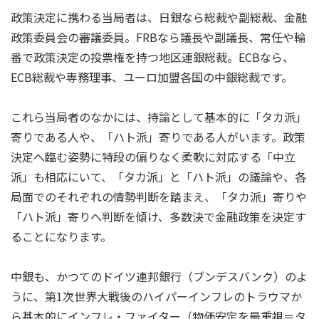
政策決定に携わる当局者は、日銀なら総裁や副総裁、金融
政策委員会の審議委員。FRBなら議長や副議長、常任や輪
番で政策決定の投票権を持つ地区連銀総裁。ECBなら、
ECB総裁や専務理事、ユーロ加盟各国の中銀総裁です。
これら当局者のなかには、持論として基本的に「タカ派」
寄りである人や、「ハト派」寄りである人がいます。政策
決定へ臨む姿勢に特段の偏りなく柔軟に対応する「中立
派」も相応にいて、「タカ派」と「ハト派」の議論や、各
局面でのそれぞれの情勢判断を踏まえ、「タカ派」寄りや
「ハト派」寄りへ判断を傾け、多数決で金融政策を決定す
ることになります。
中銀も、かつてのドイツ連邦銀行（ブンデスバンク）のよ
うに、第1次世界大戦後のハイパーインフレのトラウマか
ら基本的にインフレ・ファイター（物価安定を最重視＝タ