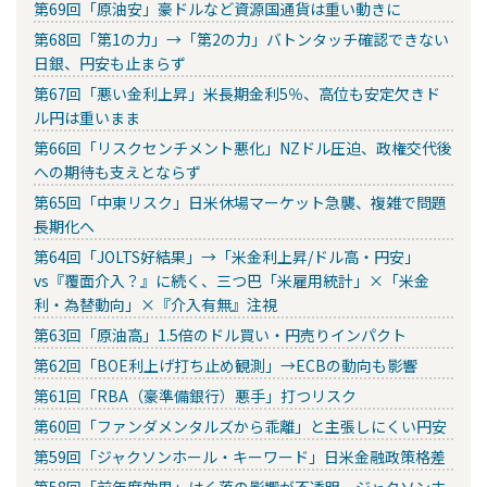
第69回「原油安」豪ドルなど資源国通貨は重い動きに
第68回「第1の力」→「第2の力」バトンタッチ確認できない
日銀、円安も止まらず
第67回「悪い金利上昇」米長期金利5％、高位も安定欠きド
ル円は重いまま
第66回「リスクセンチメント悪化」NZドル圧迫、政権交代後
への期待も支えとならず
第65回「中東リスク」日米休場マーケット急襲、複雑で問題
長期化へ
第64回「JOLTS好結果」→「米金利上昇/ドル高・円安」
vs『覆面介入？』に続く、三つ巴「米雇用統計」×「米金
利・為替動向」×『介入有無』注視
第63回「原油高」1.5倍のドル買い・円売りインパクト
第62回「BOE利上げ打ち止め観測」→ECBの動向も影響
第61回「RBA（豪準備銀行）悪手」打つリスク
第60回「ファンダメンタルズから乖離」と主張しにくい円安
第59回「ジャクソンホール・キーワード」日米金融政策格差
第58回「前年度効果」はく落の影響が不透明、ジャクソンホ