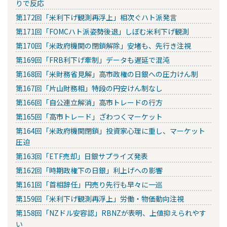
りで反応
第172回「米利下げ観測再浮上」相次ぐハト派発言
第171回「FOMCハト派姿勢後退」しぼむ米利下げ観測
第170回「米政府機関の閉鎖解除」安堵も、先行き注視
第169回「FRB利下げ牽制」データも遅延で混沌
第168回「米財務省見解」高市政権の日銀への圧力けん制
第167回「片山財務相」特段の円安けん制なし
第166回「自公連立解消」高市トレードの行方
第165回「高市トレード」ざわつくマーケット
第164回「米政府機関閉鎖」投資家心理に重し、マーケット
圧迫
第163回「ETF売却」日銀サプライズ発表
第162回「時期政権下の日銀」利上げへの影響
第161回「首相辞任」円売り先行も早々に一巡
第159回「米利下げ観測再浮上」労働・物価動向注視
第158回「NZドル安容認」RBNZが表明、上値抑えられやす
い