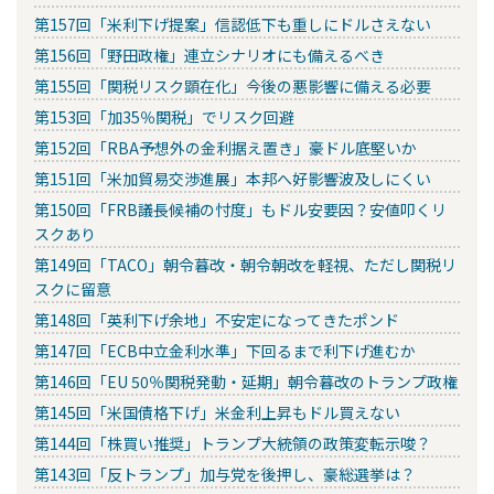
第157回「米利下げ提案」信認低下も重しにドルさえない
第156回「野田政権」連立シナリオにも備えるべき
第155回「関税リスク顕在化」今後の悪影響に備える必要
第153回「加35％関税」でリスク回避
第152回「RBA予想外の金利据え置き」豪ドル底堅いか
第151回「米加貿易交渉進展」本邦へ好影響波及しにくい
第150回「FRB議長候補の忖度」もドル安要因？安値叩くリ
スクあり
第149回「TACO」朝令暮改・朝令朝改を軽視、ただし関税リ
スクに留意
第148回「英利下げ余地」不安定になってきたポンド
第147回「ECB中立金利水準」下回るまで利下げ進むか
第146回「EU 50％関税発動・延期」朝令暮改のトランプ政権
第145回「米国債格下げ」米金利上昇もドル買えない
第144回「株買い推奨」トランプ大統領の政策変転示唆？
第143回「反トランプ」加与党を後押し、豪総選挙は？