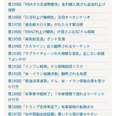
第199回「RBAタカ派姿勢堅持」金利据え置きも追加利上げ
視野
第198回「ECB利上げ継続性」注目すべきシナリオ
第197回「過去最大介入額」がもたらす緊迫感
第196回「RBNZ利上げ観測」が揺さぶるNZドル相場
第195回「英政局混迷」ポンド急落
第194回「介入ライン」巡り翻弄されるマーケット
第193回「サプライチェーンの大規模な混乱」生じない前提
でよいのか
第192回「インフレ軽視」ドル相場誤読リスク
第191回「米・イラン協議決裂」翻弄される為替
第190回「原油決済通貨」ドル、米・イラン停戦合意を受け
た行方
第189回「米軍事作戦終了」？中東情勢で揺れるマーケット
の行方
第188回「トランプ支持率低下」有事相場の転換点か
第187回「米中首脳会談延期」悪いドル高が進みやすい