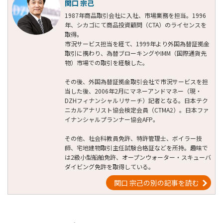
関口 宗己
1987年商品取引会社に入社、市場業務を担当。1996
年、シカゴにて商品投資顧問（CTA）のライセンスを
取得。
市況サービス担当を経て、1999年より外国為替証拠金
取引に携わり、為替ブローキングやIMM（国際通貨先
物）市場での取引を経験した。
その後、外国為替証拠金取引会社で市況サービスを担
当した後、2006年2月にマネーアンドマネー（現・
DZHフィナンシャルリサーチ）記者となる。日本テク
ニカルアナリスト協会検定会員（CTMA2）。日本ファ
イナンシャルプランナー協会AFP。
その他、社会科教員免許、特許管理士、ボイラー技
師、宅地建物取引主任試験合格証などを所持。趣味で
は2級小型船舶免許、オープンウォーター・スキューバ
ダイビング免許を取得している。
関口 宗己の別の記事を読む