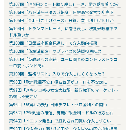
第107回「IMM円ショート取り崩し」一巡、動き落ち着くか?
第106回「ハト派←→タカ派転身」日銀高官発言で乱高下
第105回「金利引き上げペース」日銀、次回利上げ10月か
第104回「トランプトレード」に巻き戻し、次期米政権下で
ドル重いか
第103回「日銀当座預金見通し」で介入動向推察
第102回「仏左派躍進」サプライズの決戦投票結果
第101回「英政局への期待」ユーロ圏とのコントラストでユ
ーロ安・ポンド高か
第100回「監視リスト」入りで介入しにくくなった？
第98回「欧州政局不安」極右台頭がユーロを不安定に
第97回「メキシコ初の女性大統領」新政権下のマーケット・
為替は不安定か
第96回「終幕は視野」日銀デフレ・ゼロ金利との闘い
第95回「2％到達の確信」有無が米金利・ドルの行方左右
第94回「イエレン発言」で釘刺され円買い介入しづらい
第93回「介入余力」残り7-8回分、介入以外の円安抑制措置