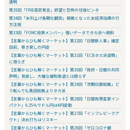
透明
第35回「FRB高官発言」欲望と恐怖の往復ビンタ
第34回「米利上げ長期化観測」根拠となった米経済指標の行
方注視
第33回「FOMC投票メンバー」強いデータでタカ派へ傾斜
【言葉からひも解くマーケット】第32回「日銀新人事」確定
目前、巻き戻しの円安
【言葉からひも解くマーケット】第31回「ECBタカ派姿勢」
に揺らぎ
【言葉からひも解くマーケット】第30回「政府・日銀の共同
声明」見直し、大幅な緩和後退とは限らず
【言葉からひも解くマーケット】第29回「次期日銀総裁」ど
う転んでも黒田総裁よりタカ派
【言葉からひも解くマーケット】第28回「日銀政策変更イン
パクト」0.25％でドル円は4円変動
【言葉からひも解くマーケット】第27回「インフレピークア
ウト」決め打ちはリスキー
【言葉からひも解くマーケット】第26回「ゼロコロナ崩