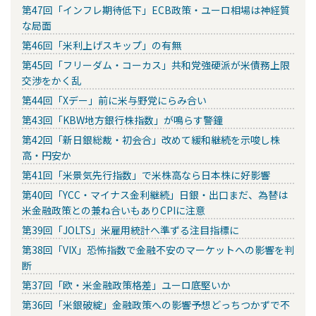
第47回「インフレ期待低下」ECB政策・ユーロ相場は神経質
な局面
第46回「米利上げスキップ」の有無
第45回「フリーダム・コーカス」共和党強硬派が米債務上限
交渉をかく乱
第44回「Xデー」前に米与野党にらみ合い
第43回「KBW地方銀行株指数」が鳴らす警鐘
第42回「新日銀総裁・初会合」改めて緩和継続を示唆し株
高・円安か
第41回「米景気先行指数」で米株高なら日本株に好影響
第40回「YCC・マイナス金利継続」日銀・出口まだ、為替は
米金融政策との兼ね合いもありCPIに注意
第39回「JOLTS」米雇用統計へ準ずる注目指標に
第38回「VIX」恐怖指数で金融不安のマーケットへの影響を判
断
第37回「欧・米金融政策格差」ユーロ底堅いか
第36回「米銀破綻」金融政策への影響予想どっちつかずで不