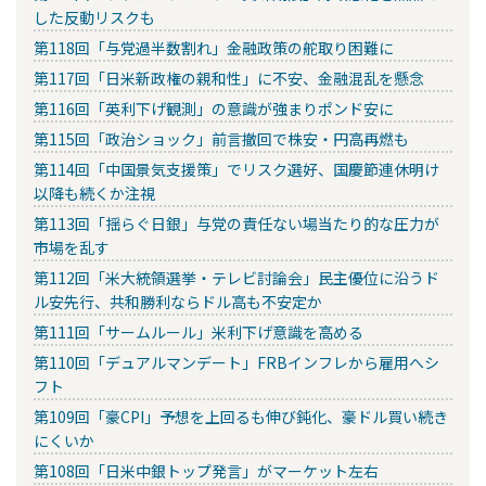
した反動リスクも
第118回「与党過半数割れ」金融政策の舵取り困難に
第117回「日米新政権の親和性」に不安、金融混乱を懸念
第116回「英利下げ観測」の意識が強まりポンド安に
第115回「政治ショック」前言撤回で株安・円高再燃も
第114回「中国景気支援策」でリスク選好、国慶節連休明け
以降も続くか注視
第113回「揺らぐ日銀」与党の責任ない場当たり的な圧力が
市場を乱す
第112回「米大統領選挙・テレビ討論会」民主優位に沿うド
ル安先行、共和勝利ならドル高も不安定か
第111回「サームルール」米利下げ意識を高める
第110回「デュアルマンデート」FRBインフレから雇用へシ
フト
第109回「豪CPI」予想を上回るも伸び鈍化、豪ドル買い続き
にくいか
第108回「日米中銀トップ発言」がマーケット左右