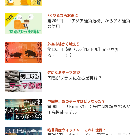
FX やるならお得に
NEW
第206回 「アジア通貨危機」から学ぶ通貨
の信用
外為市場かく戦えり
第125回【豪ドル／NZドル】足るを知
る・・・！？
気になるテーマ解説
円高がプラスになる業種は？
中国株、あのテーマはどうなった？
第90回 「Kimi K3」：米中AI相場を揺るが
す高性能モデル
暗号資産ウォッチャー これに注目！
第207回「ビットコイン、円高とストラテジ