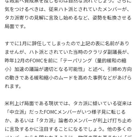
な政策へ賛成票を投じるのは自然な流れでしょう。さらに
気をつけるべきは、従来ハト派とされていたメンバーが、
タカ派寄りの見解に言及し始めるなど、姿勢を転換させる
局面です。
すでに1月に辞任してしまったので上記の表に名前があり
ませんが、ハト派とされていた当時のクラリダ副議長が、
昨年12月のFOMCを前に「テーパリング（量的緩和の縮
小）加速の議論が適切となる可能性」と述べ、引締め方向
の動きである緩和縮小のムードを高めた事例などがあげら
れます。
米利上げ局面である現状では、タカ派に傾いている従来は
「中立派」だったFOMCメンバーがいつ様子見に転じる
か、あるいは「タカ派」論者のメンバーが利上げ打ち止め
に言及するかに注目することになるでしょう。他の多くの