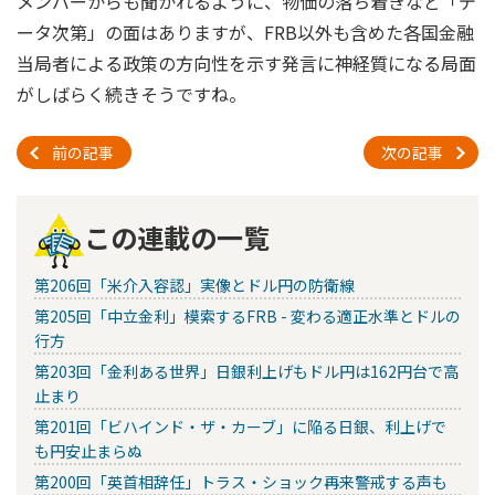
メンバーからも聞かれるように、物価の落ち着きなど「デ
ータ次第」の面はありますが、FRB以外も含めた各国金融
当局者による政策の方向性を示す発言に神経質になる局面
がしばらく続きそうですね。
前の記事
次の記事
この連載の一覧
第206回「米介入容認」実像とドル円の防衛線
第205回「中立金利」模索するFRB - 変わる適正水準とドルの
行方
第203回「金利ある世界」日銀利上げもドル円は162円台で高
止まり
第201回「ビハインド・ザ・カーブ」に陥る日銀、利上げで
も円安止まらぬ
第200回「英首相辞任」トラス・ショック再来警戒する声も