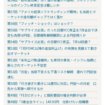
ールのインフレ終息宣言は難しいか
第57回「アメリカ経済ソフトランディング期待」も当局とマ
ーケットの金利観ギャップではく落か
第56回「フィッチ・ショック」はショック？
第55回「サプライズ必至」だった日銀YCC修正を7月会合で決
定も為替は円安、日銀緩和継続観測による円安続くか
第54回「サプライズ必至」の日銀YCC修正、7月は回避？
第53回「7月FOMC以降の追加利上げ」の有無を見据えて動き
出すマーケット
第52回「米利上げ軌道維持」も単月の景気・インフレ指標に
振らされマーケット不安定
第51回「元安」当局下支えも下落リスク継続 連れて円安加
速も
第50回「行き過ぎた動きには適切に対応」円安への対処 口
先から実弾へ移行するか
第49回「FEDピボット」と個別要因の複合判断が必須
第48回「3者会合ライン」140.93円 仕掛けたい投機筋