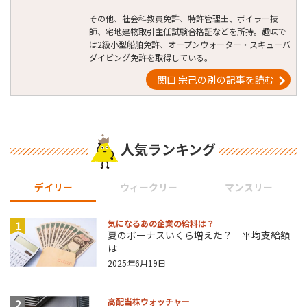
その他、社会科教員免許、特許管理士、ボイラー技
師、宅地建物取引主任試験合格証などを所持。趣味で
は2級小型船舶免許、オープンウォーター・スキューバ
ダイビング免許を取得している。
関口 宗己の別の記事を読む
人気ランキング
デイリー
ウィークリー
マンスリー
1
気になるあの企業の給料は？
夏のボーナスいくら増えた？ 平均支給額
は
2025年6月19日
2
高配当株ウォッチャー