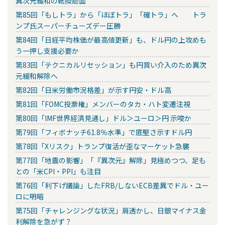
異次元緩和の転換局面
第85回「もしトラ」から「ほぼトラ」「確トラ」へ トラ
ンプ氏スーパーチューズデー圧勝
第84回「日経平均株価が最高値更新」も、ドル円の上攻めも
う一押し支援必要か
第83回「テクニカルリセッション」も円買い介入のため異次
元緩和解除へ
第82回「日米労働市況格差」が示す円安・ドル高
第81回「FOMC投票権」メンバーのタカ・ハト変遷注視
第80回「IMF世界経済見通し」ドル＞ユーロ＞円 示唆か
第79回「フィボナッチ61.8％水準」で底堅さ示すドル円
第78回「Xリスク」トランプ復活が歪なマーケット急襲
第77回「地震の影響」「『異次元』解除」見極めつつ、足も
との「米CPI・PPI」も注目
第76回「利下げ議論」したFRB/しないECB差異でドル・ユー
ロに明暗
第75回「チャレンジングな状況」肩透かし、日銀マイナス金
利解除を急がず？