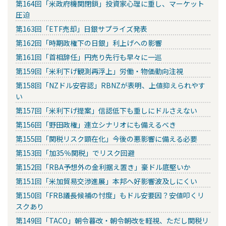
第164回「米政府機関閉鎖」投資家心理に重し、マーケット
圧迫
第163回「ETF売却」日銀サプライズ発表
第162回「時期政権下の日銀」利上げへの影響
第161回「首相辞任」円売り先行も早々に一巡
第159回「米利下げ観測再浮上」労働・物価動向注視
第158回「NZドル安容認」RBNZが表明、上値抑えられやす
い
第157回「米利下げ提案」信認低下も重しにドルさえない
第156回「野田政権」連立シナリオにも備えるべき
第155回「関税リスク顕在化」今後の悪影響に備える必要
第153回「加35％関税」でリスク回避
第152回「RBA予想外の金利据え置き」豪ドル底堅いか
第151回「米加貿易交渉進展」本邦へ好影響波及しにくい
第150回「FRB議長候補の忖度」もドル安要因？安値叩くリ
スクあり
第149回「TACO」朝令暮改・朝令朝改を軽視、ただし関税リ