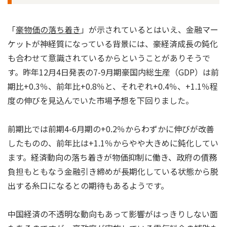
「
豪物価の落ち着き
」が示されているとはいえ、金融マー
ケットが神経質になっている背景には、豪経済成長の鈍化
も合わせて意識されているからということがありそうで
す。昨年12月4日発表の7-9月期豪国内総生産（GDP）は前
期比+0.3％、前年比+0.8％と、それぞれ+0.4％、+1.1％程
度の伸びを見込んでいた市場予想を下回りました。
前期比では前期4-6月期の+0.2％からわずかに伸びが改善
したものの、前年比は+1.1％からやや大きめに鈍化してい
ます。経済動向の落ち着きが物価抑制に働き、政府の債務
負担もともなう金融引き締めが長期化している状態から脱
出する糸口になるとの期待もあるようです。
中国経済の不透明な動向もあって影響がはっきりしない面