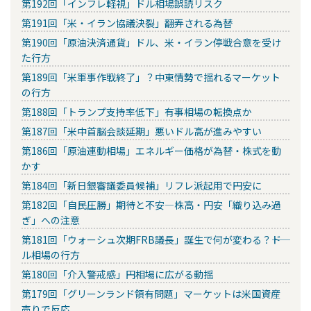
第192回「インフレ軽視」ドル相場誤読リスク
第191回「米・イラン協議決裂」翻弄される為替
第190回「原油決済通貨」ドル、米・イラン停戦合意を受け
た行方
第189回「米軍事作戦終了」？中東情勢で揺れるマーケット
の行方
第188回「トランプ支持率低下」有事相場の転換点か
第187回「米中首脳会談延期」悪いドル高が進みやすい
第186回「原油連動相場」エネルギー価格が為替・株式を動
かす
第184回「新日銀審議委員候補」リフレ派起用で円安に
第182回「自民圧勝」期待と不安―株高・円安「織り込み過
ぎ」への注意
第181回「ウォーシュ次期FRB議長」誕生で何が変わる？――ド
ル相場の行方
第180回「介入警戒感」円相場に広がる動揺
第179回「グリーンランド領有問題」マーケットは米国資産
売りで反応