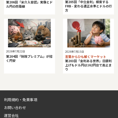
第205回「中立金利」模索する
第206回「米介入容認」実像とド
FRB - 変わる適正水準とドルの行
ル円の防衛線
方
2026年7月22日
2026年7月15日
第204回「財政プレミアム」が招
言葉からひも解くマーケット
く円安
第203回「金利ある世界」日銀利
上げもドル円は162円台で高止ま
り
利用規約・免責事項
お問い合わせ
運営会社