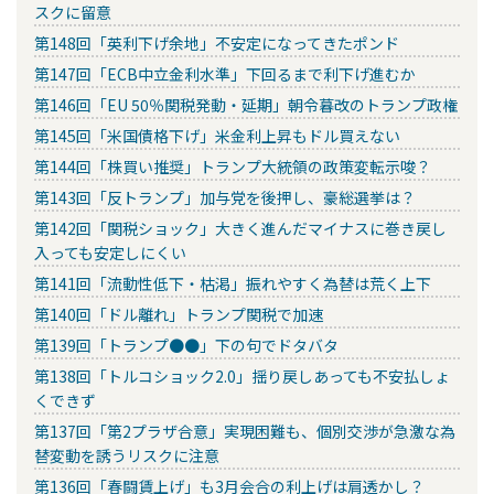
スクに留意
第148回「英利下げ余地」不安定になってきたポンド
第147回「ECB中立金利水準」下回るまで利下げ進むか
第146回「EU 50％関税発動・延期」朝令暮改のトランプ政権
第145回「米国債格下げ」米金利上昇もドル買えない
第144回「株買い推奨」トランプ大統領の政策変転示唆？
第143回「反トランプ」加与党を後押し、豪総選挙は？
第142回「関税ショック」大きく進んだマイナスに巻き戻し
入っても安定しにくい
第141回「流動性低下・枯渇」振れやすく為替は荒く上下
第140回「ドル離れ」トランプ関税で加速
第139回「トランプ●●」下の句でドタバタ
第138回「トルコショック2.0」揺り戻しあっても不安払しょ
くできず
第137回「第2プラザ合意」実現困難も、個別交渉が急激な為
替変動を誘うリスクに注意
第136回「春闘賃上げ」も3月会合の利上げは肩透かし？