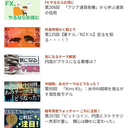
FX やるならお得に
第206回 「アジア通貨危機」から学ぶ通貨
の信用
外為市場かく戦えり
第125回【豪ドル／NZドル】足るを知
る・・・！？
気になるテーマ解説
円高がプラスになる業種は？
中国株、あのテーマはどうなった？
第90回 「Kimi K3」：米中AI相場を揺るが
す高性能モデル
暗号資産ウォッチャー これに注目！
第207回「ビットコイン、円高とストラテジ
ー売却が重し 関心は静かに変わった」