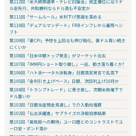
第112回「米大統領選挙・テレビ討論会」民主優位に沿うド
ル安先行、共和勝利ならドル高も不安定か
第111回「サームルール」米利下げ意識を高める
第110回「デュアルマンデート」FRBインフレから雇用へシ
フト
第109回「豪CPI」予想を上回るも伸び鈍化、豪ドル買い続き
にくいか
第108回「日米中銀トップ発言」がマーケット左右
第107回「IMM円ショート取り崩し」一巡、動き落ち着くか?
第106回「ハト派←→タカ派転身」日銀高官発言で乱高下
第105回「金利引き上げペース」日銀、次回利上げ10月か
第104回「トランプトレード」に巻き戻し、次期米政権下で
ドル重いか
第103回「日銀当座預金見通し」で介入動向推察
第102回「仏左派躍進」サプライズの決戦投票結果
第101回「英政局への期待」ユーロ圏とのコントラストでユ
ーロ安・ポンド高か