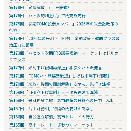
第178回「衆院解散」? 円安進行！
第176回「ハト派的利上げ」で円売り先行
第175回「次期FOMC投票メンバー」2026年の米金融政策の
行方
第174回「2026年の米利下げ回数」金融政策・動向プラス政
治圧力に留意
第173回「ハセット次期FRB議長候補」マーケットはドル売
りで反応
第172回「米利下げ観測再浮上」相次ぐハト派発言
第171回「FOMCハト派姿勢後退」しぼむ米利下げ観測
第170回「米政府機関の閉鎖解除」安堵も、先行き注視
第169回「FRB利下げ牽制」データも遅延で混沌
第168回「米財務省見解」高市政権の日銀への圧力けん制
第167回「片山財務相」特段の円安けん制なし
第166回「自公連立解消」高市トレードの行方
第165回「高市トレード」ざわつくマーケット