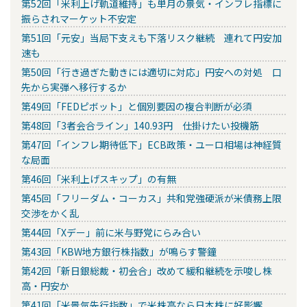
第52回「米利上げ軌道維持」も単月の景気・インフレ指標に
振らされマーケット不安定
第51回「元安」当局下支えも下落リスク継続 連れて円安加
速も
第50回「行き過ぎた動きには適切に対応」円安への対処 口
先から実弾へ移行するか
第49回「FEDピボット」と個別要因の複合判断が必須
第48回「3者会合ライン」140.93円 仕掛けたい投機筋
第47回「インフレ期待低下」ECB政策・ユーロ相場は神経質
な局面
第46回「米利上げスキップ」の有無
第45回「フリーダム・コーカス」共和党強硬派が米債務上限
交渉をかく乱
第44回「Xデー」前に米与野党にらみ合い
第43回「KBW地方銀行株指数」が鳴らす警鐘
第42回「新日銀総裁・初会合」改めて緩和継続を示唆し株
高・円安か
第41回「米景気先行指数」で米株高なら日本株に好影響