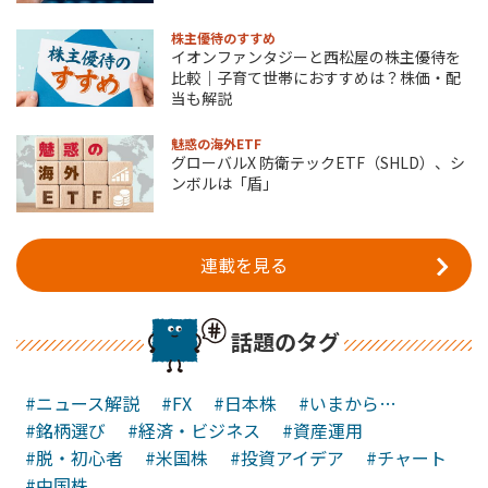
株主優待のすすめ
イオンファンタジーと西松屋の株主優待を
比較｜子育て世帯におすすめは？株価・配
当も解説
魅惑の海外ETF
グローバルX 防衛テックETF（SHLD）、シ
ンボルは「盾」
連載を見る
話題のタグ
#ニュース解説
#FX
#日本株
#いまから…
#銘柄選び
#経済・ビジネス
#資産運用
#脱・初心者
#米国株
#投資アイデア
#チャート
#中国株