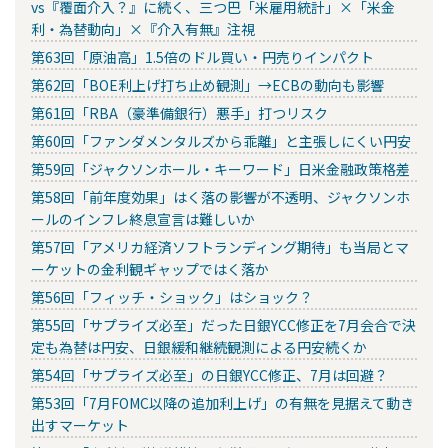
vs『覆面介入？』に続く、三つ巴「米雇用統計」×「米金
利・為替動向」×『介入有無』注視
第63回「原油高」1.5倍のドル買い・円売りインパクト
第62回「BOE利上げ打ち止め観測」→ECBの動向も影響
第61回「RBA（豪準備銀行）悪手」打つリスク
第60回「ファンダメンタルズから乖離」と主張しにくい円安
第59回「ジャクソンホール・キーワード」日米金融政策格差
第58回「前年度効果」はく落の影響が不透明、ジャクソンホ
ールのインフレ終息宣言は難しいか
第57回「アメリカ経済ソフトランディング期待」も当局とマ
ーケットの金利観ギャップではく落か
第56回「フィッチ・ショック」はショック？
第55回「サプライズ必至」だった日銀YCC修正を7月会合で決
定も為替は円安、日銀緩和継続観測による円安続くか
第54回「サプライズ必至」の日銀YCC修正、7月は回避？
第53回「7月FOMC以降の追加利上げ」の有無を見据えて動き
出すマーケット