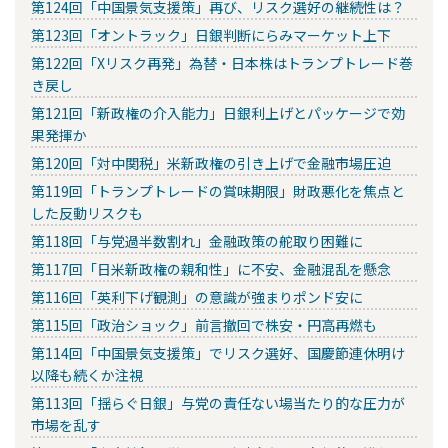
第124回「中国景気支援策」再び、リスク選好の継続性は？
第123回「オントラック」日銀判断にらみマーケット上下
第122回「Xリスク再発」為替・日本株はトランプトレード巻
き戻し
第121回「新政権の介入能力」日銀利上げとパッケージで効
果発揮か
第120回「対中関税」米新政権の引き上げで金融市場圧迫
第119回「トランプトレードの賞味期限」財政悪化を焦点と
した反動リスクも
第118回「与党過半数割れ」金融政策の舵取り困難に
第117回「日米新政権の親和性」に不安、金融混乱を懸念
第116回「英利下げ観測」の意識が強まりポンド安に
第115回「政治ショック」前言撤回で株安・円高再燃も
第114回「中国景気支援策」でリスク選好、国慶節連休明け
以降も続くか注視
第113回「揺らぐ日銀」与党の責任ない場当たり的な圧力が
市場を乱す