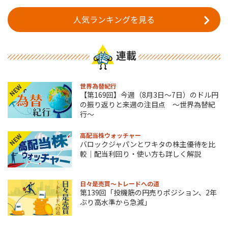
人気ランキングを見る
連載
世界為替紀行
NEW
【第169回】今週（8月3日～7日）のドル円
の振り返りと来週の注目点 ～世界為替紀
行～
高配当株ウォッチャー
NEW
バロックジャパンとワキタの株主優待を比
較｜配当利回り・使い方も詳しく解説
日々是売買～トレードへの道
第139回「投機筋の円売りポジション、2年
ぶり高水準から急減」