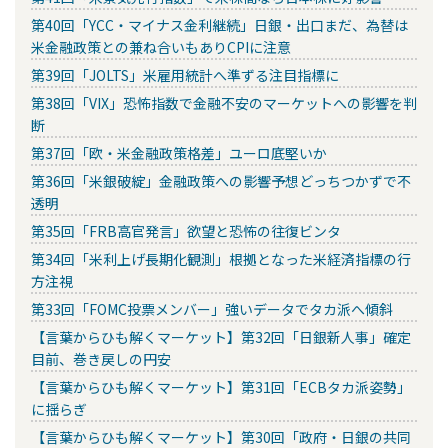
第40回「YCC・マイナス金利継続」日銀・出口まだ、為替は
米金融政策との兼ね合いもありCPIに注意
第39回「JOLTS」米雇用統計へ準ずる注目指標に
第38回「VIX」恐怖指数で金融不安のマーケットへの影響を判
断
第37回「欧・米金融政策格差」ユーロ底堅いか
第36回「米銀破綻」金融政策への影響予想どっちつかずで不
透明
第35回「FRB高官発言」欲望と恐怖の往復ビンタ
第34回「米利上げ長期化観測」根拠となった米経済指標の行
方注視
第33回「FOMC投票メンバー」強いデータでタカ派へ傾斜
【言葉からひも解くマーケット】第32回「日銀新人事」確定
目前、巻き戻しの円安
【言葉からひも解くマーケット】第31回「ECBタカ派姿勢」
に揺らぎ
【言葉からひも解くマーケット】第30回「政府・日銀の共同