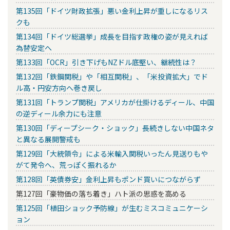
第135回「ドイツ財政拡張」悪い金利上昇が重しになるリス
クも
第134回「ドイツ総選挙」成長を目指す政権の姿が見えれば
為替安定へ
第133回「OCR」引き下げもNZドル底堅い、継続性は？
第132回「鉄鋼関税」や「相互関税」、「米投資拡大」でド
ル高・円安方向へ巻き戻し
第131回「トランプ関税」アメリカが仕掛けるディール、中国
の逆ディール余力にも注意
第130回「ディープシーク・ショック」長続きしない中国ネタ
と異なる展開警戒も
第129回「大統領令」による米輸入関税いったん見送りもや
がて発令へ、荒っぽく振れるか
第128回「英債券安」金利上昇もポンド買いにつながらず
第127回「豪物価の落ち着き」ハト派の思惑を高める
第125回「植田ショック予防線」が生むミスコミュニケーシ
ョン