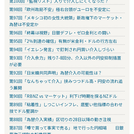
第100回「監視リスト」入りで介入しにくくなった？
第98回「欧州政局不安」極右台頭がユーロを不安定に
第97回「メキシコ初の女性大統領」新政権下のマーケット・
為替は不安定か
第96回「終幕は視野」日銀デフレ・ゼロ金利との闘い
第95回「2％到達の確信」有無が米金利・ドルの行方左右
第94回「イエレン発言」で釘刺され円買い介入しづらい
第93回「介入余力」残り7-8回分、介入以外の円安抑制措置
が必要
第92回「日米韓共同声明」為替介入の可能性は？
第91回「なんちゃって介入」挟みつつドル高・円安の流れ追
う展開
第90回「RBNZ vs マーケット」利下げ時期を探るNZドル
第89回「粘着性」しつこいインフレ、底堅い他指標の合わせ
技でドル堅調か
第88回「為替介入実績」区切りの28日以降の動き注視
第87回「噂で買って事実で売る」 地で行った円相場 日銀