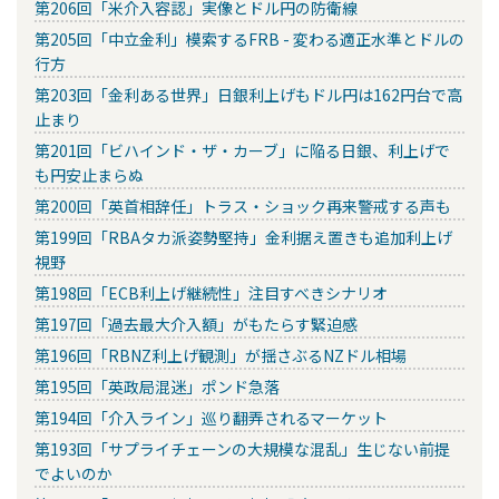
第206回「米介入容認」実像とドル円の防衛線
第205回「中立金利」模索するFRB - 変わる適正水準とドルの
行方
第203回「金利ある世界」日銀利上げもドル円は162円台で高
止まり
第201回「ビハインド・ザ・カーブ」に陥る日銀、利上げで
も円安止まらぬ
第200回「英首相辞任」トラス・ショック再来警戒する声も
第199回「RBAタカ派姿勢堅持」金利据え置きも追加利上げ
視野
第198回「ECB利上げ継続性」注目すべきシナリオ
第197回「過去最大介入額」がもたらす緊迫感
第196回「RBNZ利上げ観測」が揺さぶるNZドル相場
第195回「英政局混迷」ポンド急落
第194回「介入ライン」巡り翻弄されるマーケット
第193回「サプライチェーンの大規模な混乱」生じない前提
でよいのか