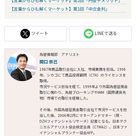
【言葉からひも解くマーケット】第2回「円安デメリット」
【言葉からひも解くマーケット】第1回「中立金利」
ツイート
LINEで送る
為替情報部 アナリスト
関口 宗己
1987年商品取引会社に入社、市場業務を担当。1996
年、シカゴにて商品投資顧問（CTA）のライセンスを
取得。
市況サービス担当を経て、1999年より外国為替証拠金
取引に携わり、為替ブローキングやIMM（国際通貨先
物）市場での取引を経験した。
その後、外国為替証拠金取引会社で市況サービスを担
当した後、2006年2月にマネーアンドマネー（現・
DZHフィナンシャルリサーチ）記者となる。日本テク
ニカルアナリスト協会検定会員（CTMA2）。日本ファ
イナンシャルプランナー協会AFP。