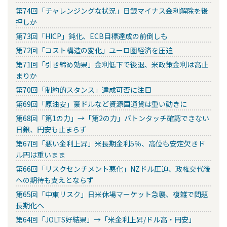
第74回「チャレンジングな状況」日銀マイナス金利解除を後
押しか
第73回「HICP」鈍化、ECB目標達成の前倒しも
第72回「コスト構造の変化」ユーロ圏経済を圧迫
第71回「引き締め効果」金利低下で後退、米政策金利は高止
まりか
第70回「制約的スタンス」達成可否に注目
第69回「原油安」豪ドルなど資源国通貨は重い動きに
第68回「第1の力」→「第2の力」バトンタッチ確認できない
日銀、円安も止まらず
第67回「悪い金利上昇」米長期金利5％、高位も安定欠きド
ル円は重いまま
第66回「リスクセンチメント悪化」NZドル圧迫、政権交代後
への期待も支えとならず
第65回「中東リスク」日米休場マーケット急襲、複雑で問題
長期化へ
第64回「JOLTS好結果」→「米金利上昇/ドル高・円安」