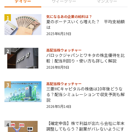
デイリー
ウィークリー
マンスリー
1
気になるあの企業の給料は？
夏のボーナスいくら増えた？ 平均支給額
は
2025年6月19日
2
高配当株ウォッチャー
バロックジャパンとワキタの株主優待を比
較｜配当利回り・使い方も詳しく解説
2026年8月9日
3
高配当株ウォッチャー
三菱HCキャピタルの株価は10年後どうな
る？配当シミュレーションで収支予測も解
説
2026年5月14日
【確定申告】株で利益が出たら会社に年末
4
調整してもらう？副業がバレないようにす