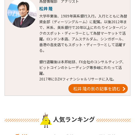
為替情報部 アナリスト
松井 隆
大学卒業後、1989年英系銀行入行。入行とともに為替
資金部（ディーリングルーム）に配属。以後2012年ま
で、米系、英系銀行で20年以上にわたりインターバン
クのスポット・ディーラーとして為替マーケットで活
躍。ロンドン本店、アムステルダム、シンガポール、
香港の各支店でもスポット・ディーラーとして活躍す
る。
銀行退職後は本邦総研、FX会社のコンサルティング、
ビットコインのトレーディング等多岐にわたって活
躍。
2017年にDZHフィナンシャルリサーチに入社。
松井 隆の別の記事を読む
人気ランキング