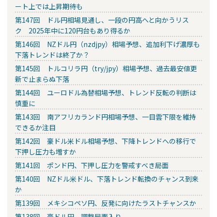
ート上では上昇期待も
第147回 ドル円相場見通し、一段の円高へと向かうリス
ク 2025年中に120円台もあり得るか
第146回 NZドル円（nzdjpy）相場予想、追加利下げ濃厚も
下落トレンドは終了か？
第145回 トルコリラ円（try/jpy）相場予想、過去最安値更
新で止まらぬ下落
第144回 ユーロドル為替相場予想、トレンド反転の判断は
慎重に
第143回 南アフリカランド円相場予想、一目雲下限を維持
できるか注目
第142回 豪ドル米ドル相場予想、下降トレンドへの移行で
下押し圧力も増すか
第141回 ポンド円、下押し圧力を警戒すべき局面
第140回 NZドル米ドル、下落トレンド転換のチャンス到来
か
第139回 メキシコペソ円、反発に向けたラストチャンスか
第138回 豪ドル円、調整局面入り