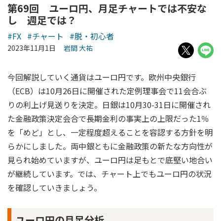
第69回 ユーロ円、月足チャートでは不安な
し 週足では？
#FX
#チャート
#脱・初心者
2023年11月1日
岩間 大祐
今回解説していく通貨はユーロ円です。欧州中央銀行
（ECB）は10月26日に開催された定例理事会で11会合ぶ
りの利上げ見送りを決定。日銀は10月30-31日に開催され
た金融政策決定会合で長期金利の事実上の上限だった1％
を「めど」とし、一定程度超えることを容認する方針を明
らかにしました。両中銀ともに金融政策の新たな方向性が
見られ始めていますが、ユーロ円は足もとで底堅い地合い
が継続しています。では、チャート上でもユーロ円の状況
を確認していきましょう。
ユーロ円の月足分析