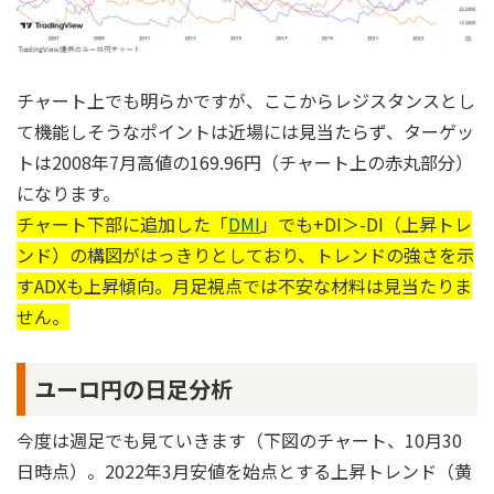
チャート上でも明らかですが、ここからレジスタンスとし
て機能しそうなポイントは近場には見当たらず、ターゲッ
トは2008年7月高値の169.96円（チャート上の赤丸部分）
になります。
チャート下部に追加した「
DMI
」でも+DI＞-DI（上昇トレ
ンド）の構図がはっきりとしており、トレンドの強さを示
すADXも上昇傾向。月足視点では不安な材料は見当たりま
せん。
ユーロ円の日足分析
今度は週足でも見ていきます（下図のチャート、10月30
日時点）。2022年3月安値を始点とする上昇トレンド（黄