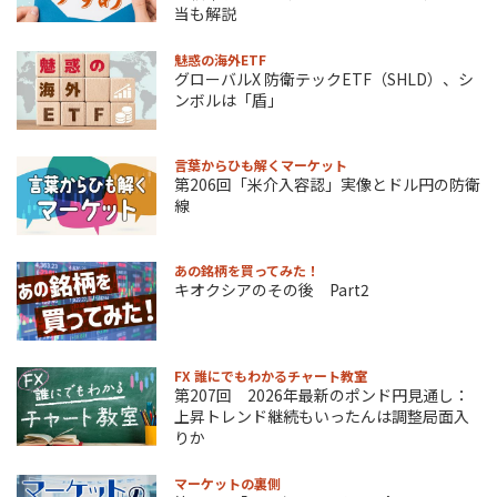
当も解説
魅惑の海外ETF
グローバルX 防衛テックETF（SHLD）、シ
ンボルは「盾」
言葉からひも解くマーケット
第206回「米介入容認」実像とドル円の防衛
線
あの銘柄を買ってみた！
キオクシアのその後 Part2
FX 誰にでもわかるチャート教室
第207回 2026年最新のポンド円見通し：
上昇トレンド継続もいったんは調整局面入
りか
マーケットの裏側