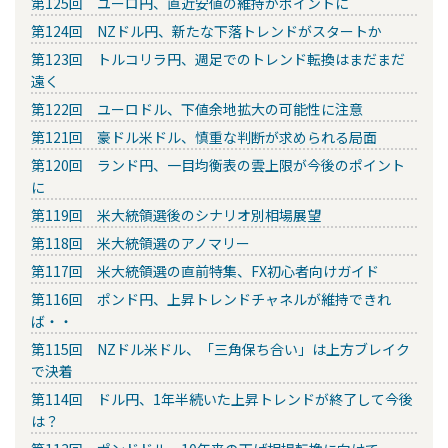
第125回 ユーロ円、直近安値の維持がポイントに
第124回 NZドル円、新たな下落トレンドがスタートか
第123回 トルコリラ円、週足でのトレンド転換はまだまだ
遠く
第122回 ユーロドル、下値余地拡大の可能性に注意
第121回 豪ドル米ドル、慎重な判断が求められる局面
第120回 ランド円、一目均衡表の雲上限が今後のポイント
に
第119回 米大統領選後のシナリオ別相場展望
第118回 米大統領選のアノマリー
第117回 米大統領選の直前特集、FX初心者向けガイド
第116回 ポンド円、上昇トレンドチャネルが維持できれ
ば・・
第115回 NZドル米ドル、「三角保ち合い」は上方ブレイク
で決着
第114回 ドル円、1年半続いた上昇トレンドが終了して今後
は？