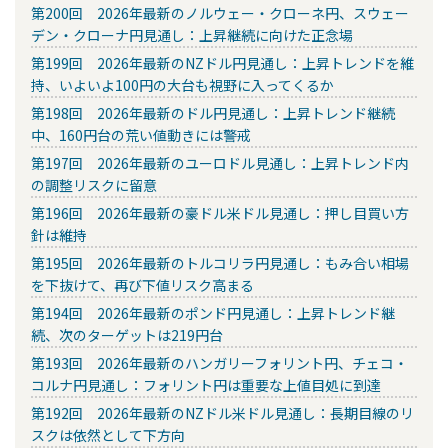
第200回 2026年最新のノルウェー・クローネ円、スウェー
デン・クローナ円見通し：上昇継続に向けた正念場
第199回 2026年最新のNZドル円見通し：上昇トレンドを維
持、いよいよ100円の大台も視野に入ってくるか
第198回 2026年最新のドル円見通し：上昇トレンド継続
中、160円台の荒い値動きには警戒
第197回 2026年最新のユーロドル見通し：上昇トレンド内
の調整リスクに留意
第196回 2026年最新の豪ドル米ドル見通し：押し目買い方
針は維持
第195回 2026年最新のトルコリラ円見通し：もみ合い相場
を下抜けて、再び下値リスク高まる
第194回 2026年最新のポンド円見通し：上昇トレンド継
続、次のターゲットは219円台
第193回 2026年最新のハンガリーフォリント円、チェコ・
コルナ円見通し：フォリント円は重要な上値目処に到達
第192回 2026年最新のNZドル米ドル見通し：長期目線のリ
スクは依然として下方向