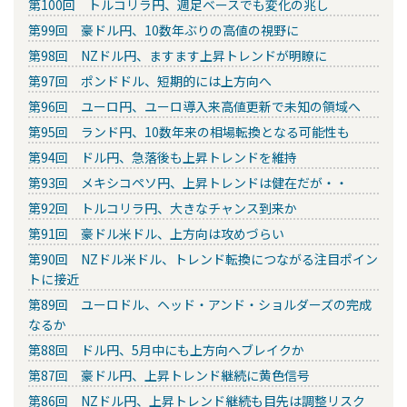
第100回 トルコリラ円、週足ベースでも変化の兆し
第99回 豪ドル円、10数年ぶりの高値の視野に
第98回 NZドル円、ますます上昇トレンドが明瞭に
第97回 ポンドドル、短期的には上方向へ
第96回 ユーロ円、ユーロ導入来高値更新で未知の領域へ
第95回 ランド円、10数年来の相場転換となる可能性も
第94回 ドル円、急落後も上昇トレンドを維持
第93回 メキシコペソ円、上昇トレンドは健在だが・・
第92回 トルコリラ円、大きなチャンス到来か
第91回 豪ドル米ドル、上方向は攻めづらい
第90回 NZドル米ドル、トレンド転換につながる注目ポイン
トに接近
第89回 ユーロドル、ヘッド・アンド・ショルダーズの完成
なるか
第88回 ドル円、5月中にも上方向へブレイクか
第87回 豪ドル円、上昇トレンド継続に黄色信号
第86回 NZドル円、上昇トレンド継続も目先は調整リスク