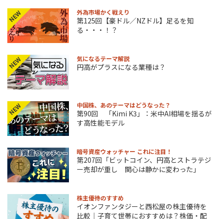
外為市場かく戦えり
NEW
第125回【豪ドル／NZドル】足るを知
る・・・！？
気になるテーマ解説
NEW
円高がプラスになる業種は？
中国株、あのテーマはどうなった？
NEW
第90回 「Kimi K3」：米中AI相場を揺るが
す高性能モデル
暗号資産ウォッチャー これに注目！
第207回「ビットコイン、円高とストラテジ
ー売却が重し 関心は静かに変わった」
株主優待のすすめ
イオンファンタジーと西松屋の株主優待を
比較｜子育て世帯におすすめは？株価・配