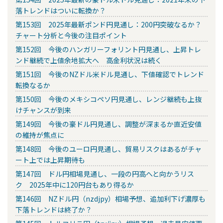
落トレンドはついに転換か？
第153回 2025年最新ポンド円見通し：200円突破なるか？
チャート分析と今後の注目ポイント
第152回 今後のハンガリーフォリント円見通し、上昇トレ
ンド継続で上値余地拡大へ 高金利状況は続く
第151回 今後のNZドル米ドル見通し、下値確認でトレンド
転換なるか
第150回 今後のメキシコペソ円見通し、レンジ継続も上抜
けチャンスが到来
第149回 今後の豪ドル円見通し、調整が深まるか直近安値
の維持が焦点に
第148回 今後のユーロ円見通し、貿易リスクはあるがチャ
ート上では上昇期待も
第147回 ドル円相場見通し、一段の円高へと向かうリス
ク 2025年中に120円台もあり得るか
第146回 NZドル円（nzdjpy）相場予想、追加利下げ濃厚も
下落トレンドは終了か？