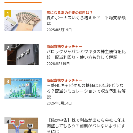
1
気になるあの企業の給料は？
夏のボーナスいくら増えた？ 平均支給額
は
2025年6月19日
2
高配当株ウォッチャー
バロックジャパンとワキタの株主優待を比
較｜配当利回り・使い方も詳しく解説
2026年8月9日
3
高配当株ウォッチャー
三菱HCキャピタルの株価は10年後どうな
る？配当シミュレーションで収支予測も解
説
2026年5月14日
【確定申告】株で利益が出たら会社に年末
4
調整してもらう？副業がバレないようにす
るには