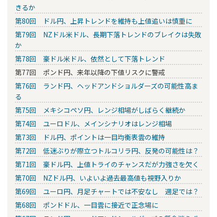
きるか
第80回 ドル円、上昇トレンドを維持も上値追いは慎重に
第79回 NZドル米ドル、長期下落トレンドのブレイクは失敗
か
第78回 豪ドル米ドル、依然として下落トレンド
第77回 ポンド円、来年以降の下値リスクに警戒
第76回 ランド円、ヘッドアンドショルダーズの可能性高ま
る
第75回 メキシコペソ円、レンジ相場がしばらく継続か
第74回 ユーロドル、メインシナリオはレンジ相場
第73回 ドル円、ポイントは一目均衡表雲の維持
第72回 低迷ぶりが際立つトルコリラ円、反発の可能性は？
第71回 豪ドル円、上値トライのチャンスだが力強さを欠く
第70回 NZドル円、いよいよ過去最高値も視野入りか
第69回 ユーロ円、月足チャートでは不安なし 週足では？
第68回 ポンドドル、一目雲に接近で正念場に