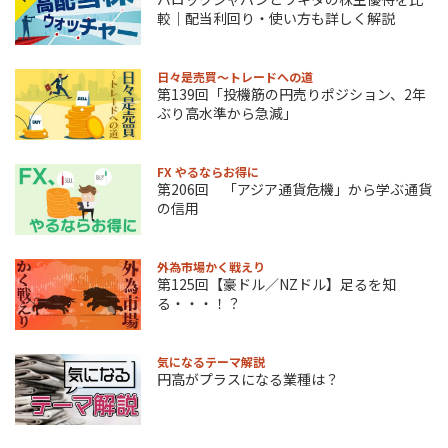
較｜配当利回り・使い方も詳しく解説
日々是売買～トレードへの道
第139回「投機筋の円売りポジション、2年
ぶり高水準から急減」
FX やるならお得に
第206回 「アジア通貨危機」から学ぶ通貨
の信用
外為市場かく戦えり
第125回【豪ドル／NZドル】足るを知
る・・・！？
気になるテーマ解説
円高がプラスになる業種は？