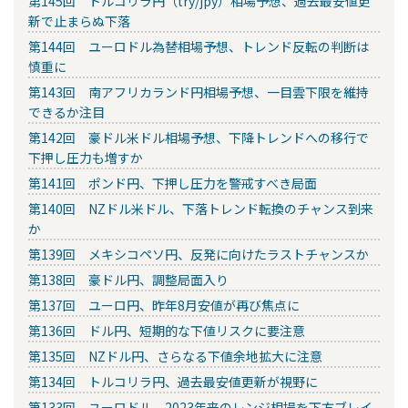
第145回 トルコリラ円（try/jpy）相場予想、過去最安値更
新で止まらぬ下落
第144回 ユーロドル為替相場予想、トレンド反転の判断は
慎重に
第143回 南アフリカランド円相場予想、一目雲下限を維持
できるか注目
第142回 豪ドル米ドル相場予想、下降トレンドへの移行で
下押し圧力も増すか
第141回 ポンド円、下押し圧力を警戒すべき局面
第140回 NZドル米ドル、下落トレンド転換のチャンス到来
か
第139回 メキシコペソ円、反発に向けたラストチャンスか
第138回 豪ドル円、調整局面入り
第137回 ユーロ円、昨年8月安値が再び焦点に
第136回 ドル円、短期的な下値リスクに要注意
第135回 NZドル円、さらなる下値余地拡大に注意
第134回 トルコリラ円、過去最安値更新が視野に
第133回 ユーロドル、2023年来のレンジ相場を下方ブレイ