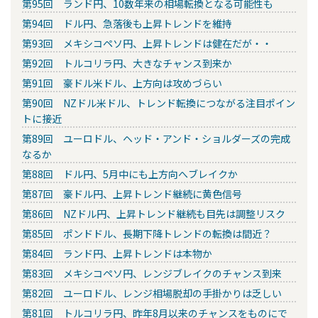
第95回 ランド円、10数年来の相場転換となる可能性も
第94回 ドル円、急落後も上昇トレンドを維持
第93回 メキシコペソ円、上昇トレンドは健在だが・・
第92回 トルコリラ円、大きなチャンス到来か
第91回 豪ドル米ドル、上方向は攻めづらい
第90回 NZドル米ドル、トレンド転換につながる注目ポイン
トに接近
第89回 ユーロドル、ヘッド・アンド・ショルダーズの完成
なるか
第88回 ドル円、5月中にも上方向へブレイクか
第87回 豪ドル円、上昇トレンド継続に黄色信号
第86回 NZドル円、上昇トレンド継続も目先は調整リスク
第85回 ポンドドル、長期下降トレンドの転換は間近？
第84回 ランド円、上昇トレンドは本物か
第83回 メキシコペソ円、レンジブレイクのチャンス到来
第82回 ユーロドル、レンジ相場脱却の手掛かりは乏しい
第81回 トルコリラ円、昨年8月以来のチャンスをものにで