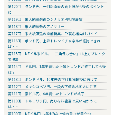
第120回 ランド円、一目均衡表の雲上限が今後のポイント
に
第119回 米大統領選後のシナリオ別相場展望
第118回 米大統領選のアノマリー
第117回 米大統領選の直前特集、FX初心者向けガイド
第116回 ポンド円、上昇トレンドチャネルが維持できれ
ば・・
第115回 NZドル米ドル、「三角保ち合い」は上方ブレイク
で決着
第114回 ドル円、1年半続いた上昇トレンドが終了して今後
は？
第113回 ポンドドル、10年来の下げ相場転換に向けて
第112回 メキシコペソ円、一段の下値余地拡大に注意
第111回 豪ドル円、4年続いたトレンドが終了
第110回 トルコリラ円、売り材料豊富で買い向かうに
は・・
第109回 NZドル円、相対的な上値の重さが目立つ