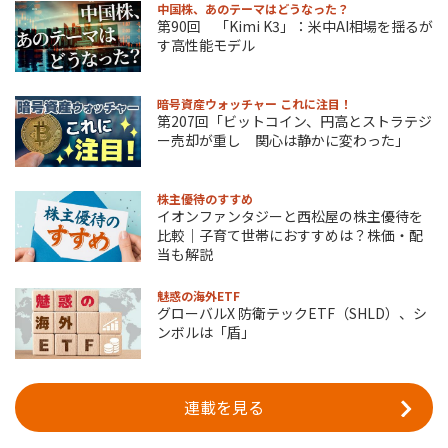
中国株、あのテーマはどうなった？
第90回 「Kimi K3」：米中AI相場を揺るが
す高性能モデル
暗号資産ウォッチャー これに注目！
第207回「ビットコイン、円高とストラテジ
ー売却が重し 関心は静かに変わった」
株主優待のすすめ
イオンファンタジーと西松屋の株主優待を
比較｜子育て世帯におすすめは？株価・配
当も解説
魅惑の海外ETF
グローバルX 防衛テックETF（SHLD）、シ
ンボルは「盾」
連載を見る