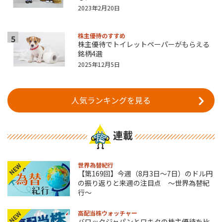
2023年2月20日
株主優待のすすめ
5
株主優待でトイレットペーパーがもらえる
銘柄4選
2025年12月5日
人気ランキングを見る
連載
世界為替紀行
NEW
【第169回】今週（8月3日～7日）のドル円
の振り返りと来週の注目点 ～世界為替紀
行～
高配当株ウォッチャー
NEW
バロックジャパンとワキタの株主優待を比