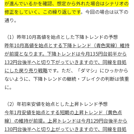
が進んでいるかを確認、想定から外れた場合はシナリオの
修正をしていく、この繰り返しです
。今回の場合は以下の
通り。
（1）昨年10月高値を始点とした下降トレンドの予想
昨年10月高値を始点とする下降トレンド（青色実線）維持
が前提となります。下降トレンドは今月135円台前半から
132円台後半へと切り下がっていきますので、同線を目処
にした戻り売り戦略
です。ただ、「ダマシ」にひっかから
ないように、下降トレンドの継続・ブレイクの判断は慎重
に。
（2）年初来安値を始点とした上昇トレンド予想
今年1月安値を始点とする短期の上昇トレンド（黄色点
線）の維持が前提。上昇トレンドは今月129円台後半から
130円台後半へと切り上がっていきますので、同線を目処