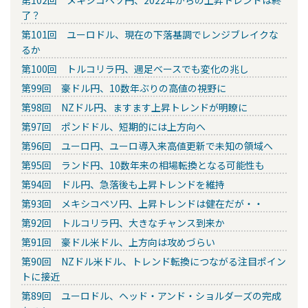
第102回 メキシコペソ円、2022年からの上昇トレンドは終
了？
第101回 ユーロドル、現在の下落基調でレンジブレイクな
るか
第100回 トルコリラ円、週足ベースでも変化の兆し
第99回 豪ドル円、10数年ぶりの高値の視野に
第98回 NZドル円、ますます上昇トレンドが明瞭に
第97回 ポンドドル、短期的には上方向へ
第96回 ユーロ円、ユーロ導入来高値更新で未知の領域へ
第95回 ランド円、10数年来の相場転換となる可能性も
第94回 ドル円、急落後も上昇トレンドを維持
第93回 メキシコペソ円、上昇トレンドは健在だが・・
第92回 トルコリラ円、大きなチャンス到来か
第91回 豪ドル米ドル、上方向は攻めづらい
第90回 NZドル米ドル、トレンド転換につながる注目ポイン
トに接近
第89回 ユーロドル、ヘッド・アンド・ショルダーズの完成