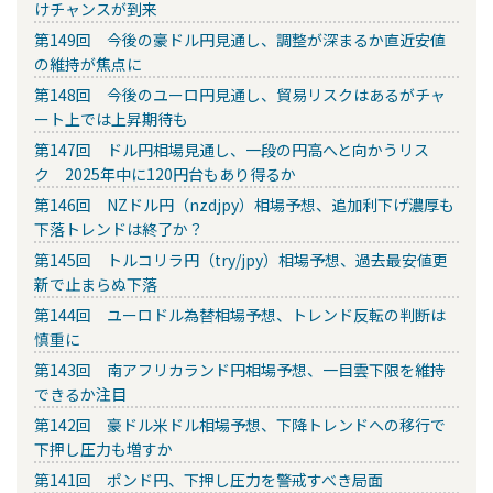
けチャンスが到来
第149回 今後の豪ドル円見通し、調整が深まるか直近安値
の維持が焦点に
第148回 今後のユーロ円見通し、貿易リスクはあるがチャ
ート上では上昇期待も
第147回 ドル円相場見通し、一段の円高へと向かうリス
ク 2025年中に120円台もあり得るか
第146回 NZドル円（nzdjpy）相場予想、追加利下げ濃厚も
下落トレンドは終了か？
第145回 トルコリラ円（try/jpy）相場予想、過去最安値更
新で止まらぬ下落
第144回 ユーロドル為替相場予想、トレンド反転の判断は
慎重に
第143回 南アフリカランド円相場予想、一目雲下限を維持
できるか注目
第142回 豪ドル米ドル相場予想、下降トレンドへの移行で
下押し圧力も増すか
第141回 ポンド円、下押し圧力を警戒すべき局面