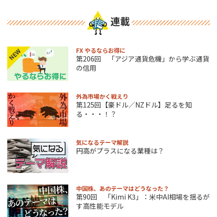
連載
FX やるならお得に
NEW
第206回 「アジア通貨危機」から学ぶ通貨
の信用
外為市場かく戦えり
第125回【豪ドル／NZドル】足るを知
る・・・！？
気になるテーマ解説
円高がプラスになる業種は？
中国株、あのテーマはどうなった？
第90回 「Kimi K3」：米中AI相場を揺るが
す高性能モデル