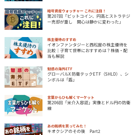
暗号資産ウォッチャー これに注目！
第207回「ビットコイン、円高とストラテジ
ー売却が重し 関心は静かに変わった」
株主優待のすすめ
イオンファンタジーと西松屋の株主優待を
比較｜子育て世帯におすすめは？株価・配
当も解説
魅惑の海外ETF
グローバルX 防衛テックETF（SHLD）、シ
ンボルは「盾」
言葉からひも解くマーケット
第206回「米介入容認」実像とドル円の防衛
線
あの銘柄を買ってみた！
キオクシアのその後 Part2