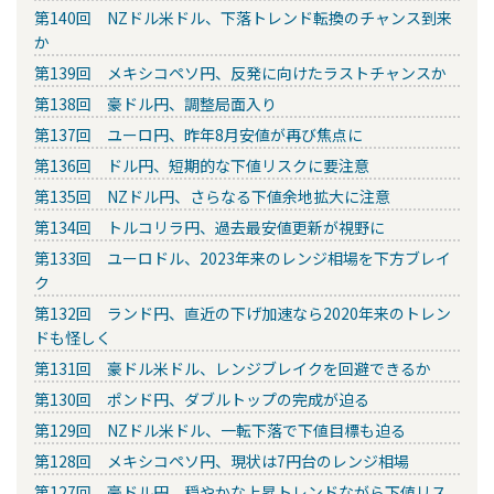
第140回 NZドル米ドル、下落トレンド転換のチャンス到来
か
第139回 メキシコペソ円、反発に向けたラストチャンスか
第138回 豪ドル円、調整局面入り
第137回 ユーロ円、昨年8月安値が再び焦点に
第136回 ドル円、短期的な下値リスクに要注意
第135回 NZドル円、さらなる下値余地拡大に注意
第134回 トルコリラ円、過去最安値更新が視野に
第133回 ユーロドル、2023年来のレンジ相場を下方ブレイ
ク
第132回 ランド円、直近の下げ加速なら2020年来のトレン
ドも怪しく
第131回 豪ドル米ドル、レンジブレイクを回避できるか
第130回 ポンド円、ダブルトップの完成が迫る
第129回 NZドル米ドル、一転下落で下値目標も迫る
第128回 メキシコペソ円、現状は7円台のレンジ相場
第127回 豪ドル円、穏やかな上昇トレンドながら下値リス