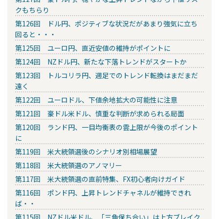
クもちらり
第126回 ドル円、ポジティブな状況だがあまり強気に立ち
回ると・・・
第125回 ユーロ円、直近安値の維持がポイントに
第124回 NZドル円、新たな下落トレンドがスタートか
第123回 トルコリラ円、週足でのトレンド転換はまだまだ
遠く
第122回 ユーロドル、下値余地拡大の可能性に注意
第121回 豪ドル米ドル、慎重な判断が求められる局面
第120回 ランド円、一目均衡表の雲上限が今後のポイント
に
第119回 米大統領選後のシナリオ別相場展望
第118回 米大統領選のアノマリー
第117回 米大統領選の直前特集、FX初心者向けガイド
第116回 ポンド円、上昇トレンドチャネルが維持できれ
ば・・
第115回 NZドル米ドル、「三角保ち合い」は上方ブレイク