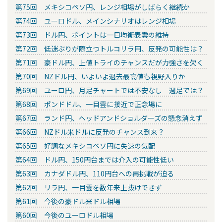
第75回 メキシコペソ円、レンジ相場がしばらく継続か
第74回 ユーロドル、メインシナリオはレンジ相場
第73回 ドル円、ポイントは一目均衡表雲の維持
第72回 低迷ぶりが際立つトルコリラ円、反発の可能性は？
第71回 豪ドル円、上値トライのチャンスだが力強さを欠く
第70回 NZドル円、いよいよ過去最高値も視野入りか
第69回 ユーロ円、月足チャートでは不安なし 週足では？
第68回 ポンドドル、一目雲に接近で正念場に
第67回 ランド円、ヘッドアンドショルダーズの懸念消えず
第66回 NZドル米ドルに反発のチャンス到来？
第65回 好調なメキシコペソ円に失速の気配
第64回 ドル円、150円台までは介入の可能性低い
第63回 カナダドル円、110円台への再挑戦が迫る
第62回 リラ円、一目雲を数年来上抜けできず
第61回 今後の豪ドル米ドル相場
第60回 今後のユーロドル相場