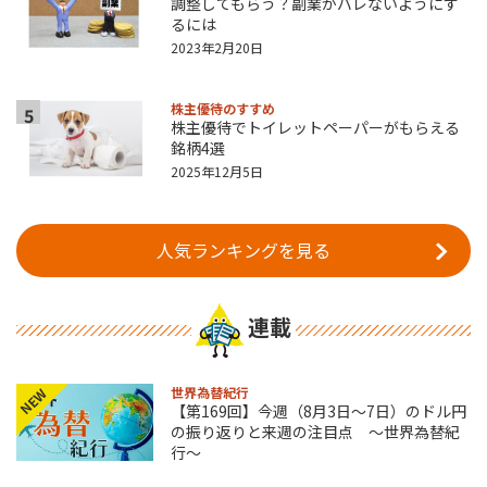
調整してもらう？副業がバレないようにす
るには
2023年2月20日
株主優待のすすめ
5
株主優待でトイレットペーパーがもらえる
銘柄4選
2025年12月5日
人気ランキングを見る
連載
世界為替紀行
NEW
【第169回】今週（8月3日～7日）のドル円
の振り返りと来週の注目点 ～世界為替紀
行～