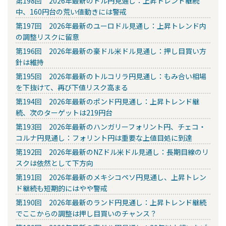
第198回 2026年最新のドル円見通し：上昇トレンド継続
中、160円台の荒い値動きには警戒
第197回 2026年最新のユーロドル見通し：上昇トレンド内
の調整リスクに留意
第196回 2026年最新の豪ドル米ドル見通し：押し目買い方
針は維持
第195回 2026年最新のトルコリラ円見通し：もみ合い相場
を下抜けて、再び下値リスク高まる
第194回 2026年最新のポンド円見通し：上昇トレンド継
続、次のターゲットは219円台
第193回 2026年最新のハンガリーフォリント円、チェコ・
コルナ円見通し：フォリント円は重要な上値目処に到達
第192回 2026年最新のNZドル米ドル見通し：長期目線のリ
スクは依然として下方向
第191回 2026年最新のメキシコペソ円見通し、上昇トレン
ド継続も短期的にはやや警戒
第190回 2026年最新のランド円見通し：上昇トレンド継続
でここからの調整は押し目買いのチャンス？