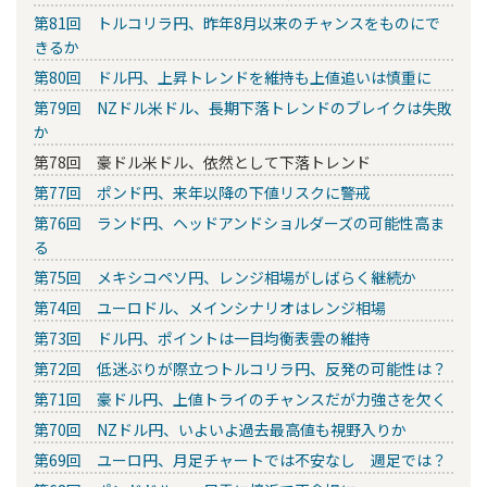
第81回 トルコリラ円、昨年8月以来のチャンスをものにで
きるか
第80回 ドル円、上昇トレンドを維持も上値追いは慎重に
第79回 NZドル米ドル、長期下落トレンドのブレイクは失敗
か
第78回 豪ドル米ドル、依然として下落トレンド
第77回 ポンド円、来年以降の下値リスクに警戒
第76回 ランド円、ヘッドアンドショルダーズの可能性高ま
る
第75回 メキシコペソ円、レンジ相場がしばらく継続か
第74回 ユーロドル、メインシナリオはレンジ相場
第73回 ドル円、ポイントは一目均衡表雲の維持
第72回 低迷ぶりが際立つトルコリラ円、反発の可能性は？
第71回 豪ドル円、上値トライのチャンスだが力強さを欠く
第70回 NZドル円、いよいよ過去最高値も視野入りか
第69回 ユーロ円、月足チャートでは不安なし 週足では？