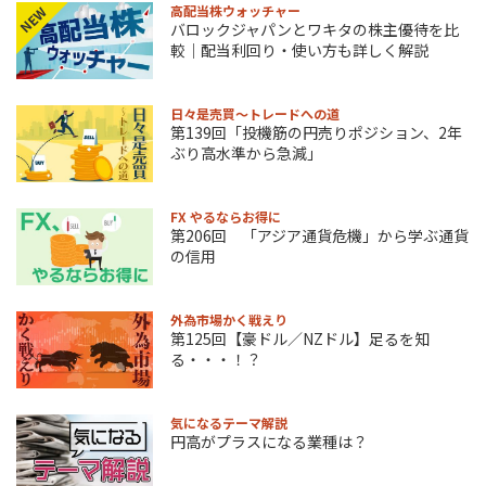
高配当株ウォッチャー
NEW
バロックジャパンとワキタの株主優待を比
較｜配当利回り・使い方も詳しく解説
日々是売買～トレードへの道
第139回「投機筋の円売りポジション、2年
ぶり高水準から急減」
FX やるならお得に
第206回 「アジア通貨危機」から学ぶ通貨
の信用
外為市場かく戦えり
第125回【豪ドル／NZドル】足るを知
る・・・！？
気になるテーマ解説
円高がプラスになる業種は？