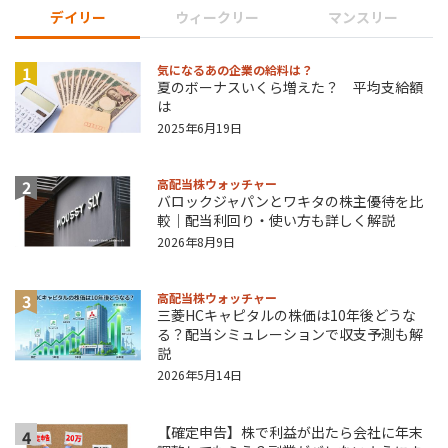
デイリー
ウィークリー
マンスリー
1
気になるあの企業の給料は？
夏のボーナスいくら増えた？ 平均支給額
は
2025年6月19日
2
高配当株ウォッチャー
バロックジャパンとワキタの株主優待を比
較｜配当利回り・使い方も詳しく解説
2026年8月9日
3
高配当株ウォッチャー
三菱HCキャピタルの株価は10年後どうな
る？配当シミュレーションで収支予測も解
説
2026年5月14日
【確定申告】株で利益が出たら会社に年末
4