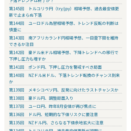
下落トレンドは終了か？
第145回 トルコリラ円（try/jpy）相場予想、過去最安値更
新で止まらぬ下落
第144回 ユーロドル為替相場予想、トレンド反転の判断は
慎重に
第143回 南アフリカランド円相場予想、一目雲下限を維持
できるか注目
第142回 豪ドル米ドル相場予想、下降トレンドへの移行で
下押し圧力も増すか
第141回 ポンド円、下押し圧力を警戒すべき局面
第140回 NZドル米ドル、下落トレンド転換のチャンス到来
か
第139回 メキシコペソ円、反発に向けたラストチャンスか
第138回 豪ドル円、調整局面入り
第137回 ユーロ円、昨年8月安値が再び焦点に
第136回 ドル円、短期的な下値リスクに要注意
第135回 NZドル円、さらなる下値余地拡大に注意
第134回 トルコリラ円、過去最安値更新が視野に