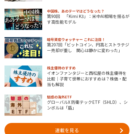
中国株、あのテーマはどうなった？
第90回 「Kimi K3」：米中AI相場を揺るが
す高性能モデル
暗号資産ウォッチャー これに注目！
第207回「ビットコイン、円高とストラテジ
ー売却が重し 関心は静かに変わった」
株主優待のすすめ
イオンファンタジーと西松屋の株主優待を
比較｜子育て世帯におすすめは？株価・配
当も解説
魅惑の海外ETF
グローバルX 防衛テックETF（SHLD）、シ
ンボルは「盾」
連載を見る