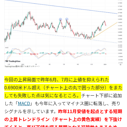
今回の上昇局面で昨年6月、7月に上値を抑えられた
0.6900米ドル超え（チャート上の丸で囲った部分）をまた
しても失敗した点は気になるところ。
チャート下部に追加
した「
MACD
」も今年に入ってマイナス圏に転落し、売り
シグナルを示しています。
昨年11月安値を起点とする短期
の上昇トレンドライン（チャート上の黄色実線）を下抜け
てくると、再び下値を探る展開となる可能性もあるため、