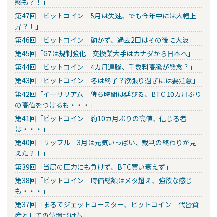
感も？！」
第47回「ビットコイン 5月は失速、でも今年中には大幅上
昇？！」
第46回「ビットコイン 動かず、過去2回はその後に大波」
第45回「G7は規制強化 交換業大手はカナダから日本へ」
第44回「ビットコイン 4カ月連騰、手数料高騰が懸念？」
第43回「ビットコイン 冬は終了？欲張り過ぎには要注意」
第42回「イーサリアム 待ち時間は延びる、BTC 10カ月ぶり
の高値をつけるも・・・」
第41回「ビットコイン 約10カ月ぶりの高値、信じる者
は・・・」
第40回「リップル 3月は元気いっぱい、裁判の終わりが見
えた？！」
第39回「当局の圧力にも負けず、BTC買い衰えず」
第38回「ビットコイン 時価総額はメタ超え、強欲な感じ
も・・・」
第37回「まるでジェットコースター、ビットコイン 代替資
産としての位置づけも」