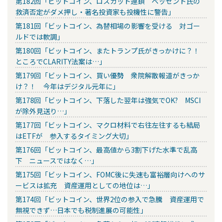
第182回「ビットコイン、ロスカット連鎖 ベッセント氏の
救済否定がダメ押し・著名投資家も投機性に警告」
第181回「ビットコイン、為替相場の影響を受ける 対ゴー
ルドでは軟調」
第180回「ビットコイン、またトランプ氏がきっかけに？！
ところでCLARITY法案は…」
第179回「ビットコイン、買い優勢 衆院解散報道がきっか
け？！ 今年はデジタル元年に」
第178回「ビットコイン、下落した翌年は強気でOK? MSCI
が除外見送り…」
第177回「ビットコイン、マクロ材料で右往左往するも結局
はETFが 参入するタイミング大切」
第176回「ビットコイン、最高値から3割下げた水準で乱高
下 ニュースではなく…」
第175回「ビットコイン、FOMC後に失速も富裕層向けへのサ
ービスは拡充 資産運用としての地位は…」
第174回「ビットコイン、世界2位の参入で急騰 資産運用で
無視できず…日本でも税制進展の可能性」