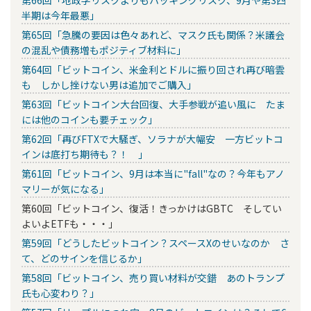
第66回「地政学リスクよりもハッキングリスク、9月や第3四
半期は今年最悪」
第65回「急騰の要因は色々あれど、マスク氏も関係？米議会
の混乱や債務増もポジティブ材料に」
第64回「ビットコイン、米金利とドルに振り回され再び暗雲
も しかし挫けない男は追加でご購入」
第63回「ビットコイン大台回復、大手参戦が追い風に たま
には他のコインも要チェック」
第62回「再びFTXで大騒ぎ、ソラナが大幅安 一方ビットコ
インは底打ち期待も？！ 」
第61回「ビットコイン、9月は本当に"fall"なの？今年もアノ
マリーが気になる」
第60回「ビットコイン、復活！きっかけはGBTC そしてい
よいよETFも・・・」
第59回「どうしたビットコイン？スペースXのせいなのか さ
て、どのサインを信じるか」
第58回「ビットコイン、売り買い材料が交錯 あのトランプ
氏も心変わり？」