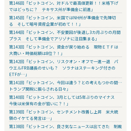
第146回「ビットコイン、対ドルで最高値更新！！米格下げ
ではどっちに？ テキサス州が準備金に前進」
第145回「ビットコイン、米国ではNH州が準備金で先陣切
る そして暗号資産企業が初めて！！」
第144回「ビットコイン、不安要因が後退し3カ月ぶりの月間
プラス そして準備金でアリゾナに注目集まる」
第143回「ビットコイン、資金が戻り始める 現物ＥＴＦは
大商い・時価総額は8位？！」
第142回「ビットコイン、リスクオン・オフで一進一退 パ
ウエルFRB議長のせいも？ ソラナはステーキング付きの
ETFが…」
第141回「ビットコイン、今回は違う？との考えもつかの間…
トランプ関税に振らされる日々」
第140回「ビットコイン、3月としては5年ぶりのマイナス
今後は米保有の金が狙いに？！」
第139回「ビットコイン、センチメント改善し上昇 米大統
領のイケてる発言は…」
第138回「ビットコイン、良さ気なニュースは出てきた 制裁