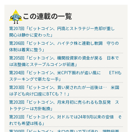
この連載の一覧
第207回「ビットコイン、円高とストラテジー売却が重し
関心は静かに変わった」
第206回「ビットコイン、ハイテク株と連動し軟調 守りの
体制は着実に整う」
第205回「ビットコイン、機関投資家の資金が戻る 日本で
は法整備とステーブルコインが前進」
第204回「ビットコイン、米CPI下振れが追い風に ETHも
ステーキングで新たな一手」
第203回「ビットコイン、買い戻されたが一巡後は… 米国
は子ども向け口座にBTCも？！」
第202回「ビットコイン、月末月初に売られるも急反発 ス
トラテジーは方針転換」
第201回「ビットコイン、対ドルでは24年9月以来の安値 そ
れでも希望は残る」
第200回「ビットコイン、大口の買いで下げ渋り 調整局面