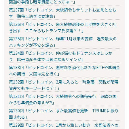
回避の手段も暗号資産にとっては…」
第137回「ビットコイン、大統領令もサミットも支えとなら
ず 期待し過ぎに要注意」
第136回「ビットコイン、米大統領選後の上げ幅を大きく吐
き出す ここからもトランプ氏次第？！」
第135回「ビットコイン、昨年11月以来の安値 過去最大の
ハッキングが不安を煽る」
第134回「ビットコイン、伸び悩むもドミナンスはしっか
り 暗号資産全体では気になるサインが」
第133回「ビットコイン、悪材料を消化し新たなETFや準備金
への期待 米国は先を行く」
第132回「ビットコイン、2月に入ると一時急落 関税が暗号
資産でもキーワードに？！」
第131回「ビットコイン、大統領令への期待先行 東欧の国
からも準備金の考えが?!」
第130回「ビットコイン、また最高値を更新 TRUMPに振り
回される」
第129回「ビットコイン、1月から激しい動き 米司法省への