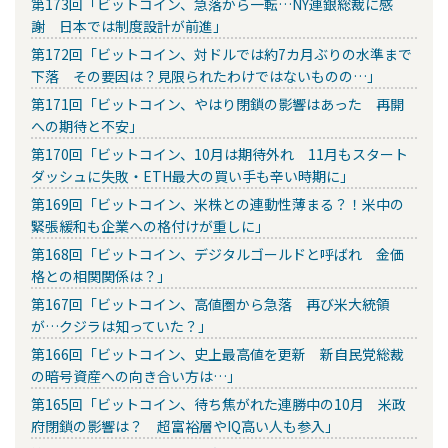
第173回「ビットコイン、急落から一転…NY連銀総裁に感
謝 日本では制度設計が前進」
第172回「ビットコイン、対ドルでは約7カ月ぶりの水準まで
下落 その要因は？見限られたわけではないものの…」
第171回「ビットコイン、やはり閉鎖の影響はあった 再開
への期待と不安」
第170回「ビットコイン、10月は期待外れ 11月もスタート
ダッシュに失敗・ETH最大の買い手も辛い時期に」
第169回「ビットコイン、米株との連動性薄まる？！米中の
緊張緩和も企業への格付けが重しに」
第168回「ビットコイン、デジタルゴールドと呼ばれ 金価
格との相関関係は？」
第167回「ビットコイン、高値圏から急落 再び米大統領
が…クジラは知っていた？」
第166回「ビットコイン、史上最高値を更新 新自民党総裁
の暗号資産への向き合い方は…」
第165回「ビットコイン、待ち焦がれた連勝中の10月 米政
府閉鎖の影響は？ 超富裕層やIQ高い人も参入」