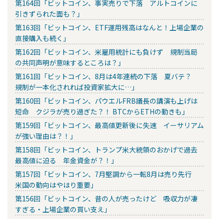
第164回「ビットコイン、事実売りで下落 アルトコインに
引きずられた面も？」
第163回「ビットコイン、ETF運用残高はなんと！上場企業の
直接購入も続く」
第162回「ビットコイン、米雇用統計にも負けず 規制当局
の共同声明が意味するところは？」
第161回「ビットコイン、8月は4年連続の下落 夏バテ？
規制が一本化されれば投資家拡大に…」
第160回「ビットコイン、パウエルFRB議長の講演も上げは
短命 クジラが売り過ぎた？！ BTCからETHの動きも」
第159回「ビットコイン、最高値更新後に失速 イーサリアム
が強い理由は？！」
第158回「ビットコイン、トランプ米大統領のおかげで過去
最高値に迫る 年金資金が？！」
第157回「ビットコイン、7月堅調から一転8月は売り先行
米国の動向はやはり重要」
第156回「ビットコイン、昔の人が売ったけど 吸収力が凄
すぎる・上場企業の買い支え」