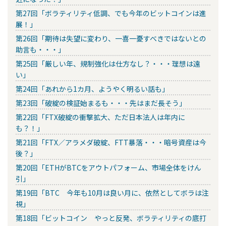
第27回「ボラティリティ低調、でも今年のビットコインは進
展！」
第26回「期待は失望に変わり、一喜一憂すべきではないとの
助言も・・・」
第25回「厳しい年、規制強化は仕方なし？・・・理想は遠
い」
第24回「あれから1カ月、ようやく明るい話も」
第23回「破綻の検証始まるも・・・先はまだ長そう」
第22回「FTX破綻の衝撃拡大、ただ日本法人は年内に
も？！」
第21回「FTX／アラメダ破綻、FTT暴落・・・暗号資産は今
後？」
第20回「ETHがBTCをアウトパフォーム、市場全体をけん
引」
第19回「BTC 今年も10月は良い月に、依然としてボラは注
視」
第18回「ビットコイン やっと反発、ボラティリティの底打