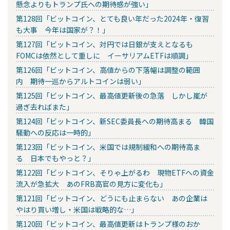
懸念よりもトランプ氏への期待感が強い」
第128回「ビットコイン、とても良い年だった2024年・復習
も大事 今年は国家が？！」
第127回「ビットコイン、対円では日銀が支えとなるも
FOMCは依然として重しに イーサリアムETFは順調」
第126回「ビットコイン、高値からの下落幅は調整の範囲
内 期待一巡からアルトコインは弱い」
第125回「ビットコイン、最高値更新後の急落 しかし嵐が
過ぎ去ればまた」
第124回「ビットコイン、新SEC委員長への期待高まる 韓国
騒動への反応は一時的」
第123回「ビットコイン、米国では規制緩和への期待高ま
る 日本でもやっと？」
第122回「ビットコイン、そりゃ上がるわ 現物ETFへの資金
流入が急拡大 あのFRB高官の見方に変化も」
第121回「ビットコイン、どうにも止まらない あの企業は
やはり買い増し・米国は戦略的な…」
第120回「ビットコイン、最高値更新はトランプ様のおか