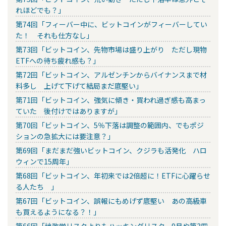
れほどでも？」
第74回「フィーバー中に、ビットコインがフィーバーしてい
た！ それも仕方なし」
第73回「ビットコイン、先物市場は盛り上がり ただし現物
ETFへの待ち疲れ感も？」
第72回「ビットコイン、アルゼンチンからバイナンスまで材
料多し 上げて下げて結局まだ底堅い」
第71回「ビットコイン、強気に傾き・買われ過ぎ感も高まっ
ていた 後付けではありますが」
第70回「ビットコイン、5％下落は調整の範囲内、でもポジ
ションの急拡大には要注意？」
第69回「まだまだ強いビットコイン、クジラも活発化 ハロ
ウィンで15周年」
第68回「ビットコイン、年初来では2倍超に！ETFに心躍らせ
る人たち 」
第67回「ビットコイン、誤報にもめげず底堅い あの高級車
も買えるようになる？！」