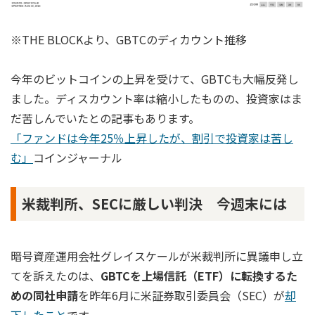
※THE BLOCKより、GBTCのディカウント推移
今年のビットコインの上昇を受けて、GBTCも大幅反発し
ました。ディスカウント率は縮小したものの、投資家はま
だ苦しんでいたとの記事もあります。
「ファンドは今年25％上昇したが、割引で投資家は苦し
む」
コインジャーナル
米裁判所、SECに厳しい判決 今週末には
暗号資産運用会社グレイスケールが米裁判所に異議申し立
てを訴えたのは、
GBTCを上場信託（ETF）に転換するた
めの同社申請
を昨年6月に米証券取引委員会（SEC）が
却
下したこと
です。