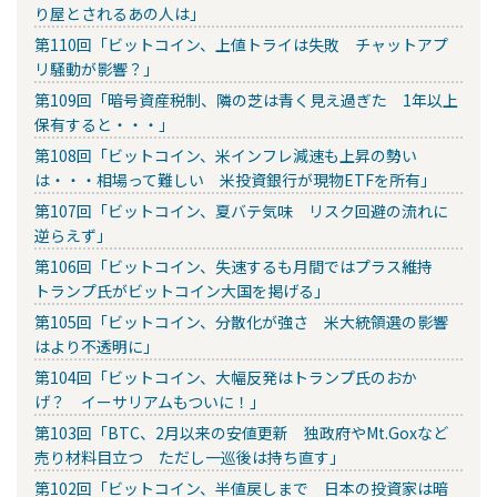
り屋とされるあの人は」
第110回「ビットコイン、上値トライは失敗 チャットアプ
リ騒動が影響？」
第109回「暗号資産税制、隣の芝は青く見え過ぎた 1年以上
保有すると・・・」
第108回「ビットコイン、米インフレ減速も上昇の勢い
は・・・相場って難しい 米投資銀行が現物ETFを所有」
第107回「ビットコイン、夏バテ気味 リスク回避の流れに
逆らえず」
第106回「ビットコイン、失速するも月間ではプラス維持
トランプ氏がビットコイン大国を掲げる」
第105回「ビットコイン、分散化が強さ 米大統領選の影響
はより不透明に」
第104回「ビットコイン、大幅反発はトランプ氏のおか
げ？ イーサリアムもついに！」
第103回「BTC、2月以来の安値更新 独政府やMt.Goxなど
売り材料目立つ ただし一巡後は持ち直す」
第102回「ビットコイン、半値戻しまで 日本の投資家は暗