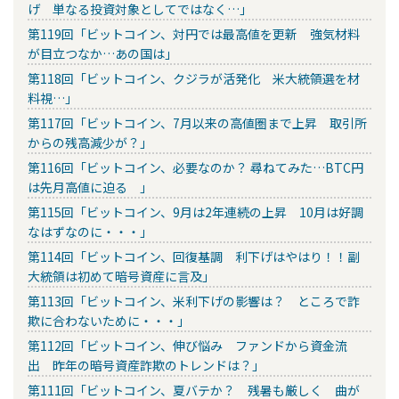
げ 単なる投資対象としてではなく…」
第119回「ビットコイン、対円では最高値を更新 強気材料
が目立つなか…あの国は」
第118回「ビットコイン、クジラが活発化 米大統領選を材
料視…」
第117回「ビットコイン、7月以来の高値圏まで上昇 取引所
からの残高減少が？」
第116回「ビットコイン、必要なのか？ 尋ねてみた…BTC円
は先月高値に迫る 」
第115回「ビットコイン、9月は2年連続の上昇 10月は好調
なはずなのに・・・」
第114回「ビットコイン、回復基調 利下げはやはり！！副
大統領は初めて暗号資産に言及」
第113回「ビットコイン、米利下げの影響は？ ところで詐
欺に合わないために・・・」
第112回「ビットコイン、伸び悩み ファンドから資金流
出 昨年の暗号資産詐欺のトレンドは？」
第111回「ビットコイン、夏バテか？ 残暑も厳しく 曲が