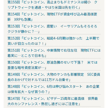
第155回「ビットコイン、高止まりもドミナンスは縮小 ク
リプトウィークを通過・やはり米国は先を行く」
第154回「ビットコイン、現物ETFが資金呼び込み最高値更
新 XRPも急騰」
第153回「ビットコイン、底堅い イーサリアムもそろそろ
クジラが静かに？…」
第152回「ビットコイン、結局4-6月期は強かった 上半期で
買いが目立ったのは？！」
第151回「ビットコイン、中東情勢で右往左往 現物ETFには
着実に…ところで日本も」
第150回「ビットコイン、原油急騰のせいで下落？ 米では
重要な暗号資産法案が…」
第149回「ビットコイン、大物のケンカも影響限定 SEC委員
長のおかげで対ドルでは11万ドル台乗せ」
第148回「ビットコイン、6月は伸び悩みスタート あの企業
は保有拡大・なぜ買うの？」
第147回「ビットコイン、ピザデー15周年に最高値 世界最
大のカンファレンス・熱狂し過ぎにはご注意を」