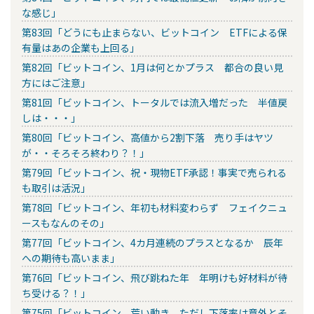
な感じ」
第83回「どうにも止まらない、ビットコイン ETFによる保
有量はあの企業も上回る」
第82回「ビットコイン、1月は何とかプラス 都合の良い見
方にはご注意」
第81回「ビットコイン、トータルでは流入増だった 半値戻
しは・・・」
第80回「ビットコイン、高値から2割下落 売り手はヤツ
が・・そろそろ終わり？！」
第79回「ビットコイン、祝・現物ETF承認！事実で売られる
も取引は活況」
第78回「ビットコイン、年初も材料変わらず フェイクニュ
ースもなんのその」
第77回「ビットコイン、4カ月連続のプラスとなるか 辰年
への期待も高いまま」
第76回「ビットコイン、飛び跳ねた年 年明けも好材料が待
ち受ける？！」
第75回「ビットコイン、荒い動き ただし下落率は意外とそ