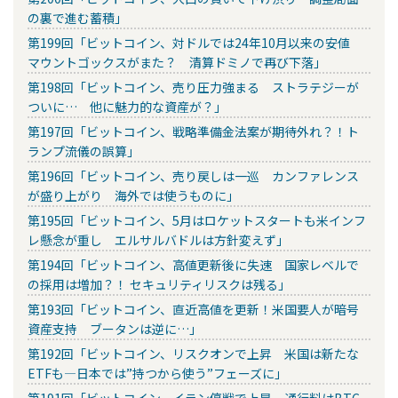
の裏で進む蓄積」
第199回「ビットコイン、対ドルでは24年10月以来の安値
マウントゴックスがまた？ 清算ドミノで再び下落」
第198回「ビットコイン、売り圧力強まる ストラテジーが
ついに… 他に魅力的な資産が？」
第197回「ビットコイン、戦略準備金法案が期待外れ？！ト
ランプ流儀の誤算」
第196回「ビットコイン、売り戻しは一巡 カンファレンス
が盛り上がり 海外では使うものに」
第195回「ビットコイン、5月はロケットスタートも米インフ
レ懸念が重し エルサルバドルは方針変えず」
第194回「ビットコイン、高値更新後に失速 国家レベルで
の採用は増加？！ セキュリティリスクは残る」
第193回「ビットコイン、直近高値を更新！米国要人が暗号
資産支持 ブータンは逆に…」
第192回「ビットコイン、リスクオンで上昇 米国は新たな
ETFも―日本では”持つから使う”フェーズに」