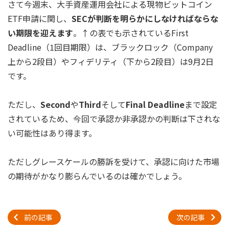
さて今週末、大手資産運用会社による現物ビットコイン
ETF申請に関し、
SECが判断を明らかにしなければならな
い期限を迎えます
。↑の表でも示されているFirst
Deadline（1回目期限）は、ブラックロック（Company
上から2段目）やフィデリティ（下から2段目）は9月2日
です。
ただし、
Second
や
Third
そして
Final Deadline
まで設定
されているため、今回で承認か非承認かの判断は下されな
い可能性はあり得ます。
ただしグレースケールの勝訴を受けて、承認に向けた市場
の期待がかなり膨らんでいるのは確かでしょう。
前の記事
次の記事