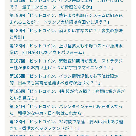
第191回「ビットコイン、イラン停戦で上昇 通行料はBTC
で？－量子コンピューターが脅威となるか」
第190回「ビットコイン、熱狂よりも既存システムに組み込
まれることが… トランプ大統領は今回少し違う？」
第189回「ビットコイン、消えたはずなのに？！喪失の意味
と教訓」
第188回「ビットコイン、上げ幅拡大も平均コストが抵抗水
準に ETHがBTCをアウトパフォーム」
第187回「ビットコイン、緊張緩和期待が支え ストラテジ
ー社がまたお買い上げ・ついに宇宙でマイニング？！」
第186回「ビットコイン、イラン情勢混乱でも下値は限定
的 日本でも実需を意識すべき時が近づく？！」
第185回「ビットコイン、4割超が含み損？！悲観に傾き過ぎ
という見方も」
第184回「ビットコイン、バレンタインデーは結局ダメだっ
た 積極的な中東・日本勢はこれから」
第183回「ビットコイン、24時間で急落 要因は沢山あり過
ぎて・香港のヘッジファンドが？！」