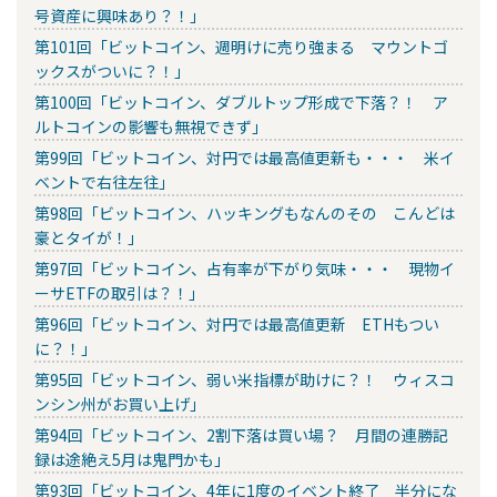
号資産に興味あり？！」
第101回「ビットコイン、週明けに売り強まる マウントゴ
ックスがついに？！」
第100回「ビットコイン、ダブルトップ形成で下落？！ ア
ルトコインの影響も無視できず」
第99回「ビットコイン、対円では最高値更新も・・・ 米イ
ベントで右往左往」
第98回「ビットコイン、ハッキングもなんのその こんどは
豪とタイが！」
第97回「ビットコイン、占有率が下がり気味・・・ 現物イ
ーサETFの取引は？！」
第96回「ビットコイン、対円では最高値更新 ETHもつい
に？！」
第95回「ビットコイン、弱い米指標が助けに？！ ウィスコ
ンシン州がお買い上げ」
第94回「ビットコイン、2割下落は買い場？ 月間の連勝記
録は途絶え5月は鬼門かも」
第93回「ビットコイン、4年に1度のイベント終了 半分にな