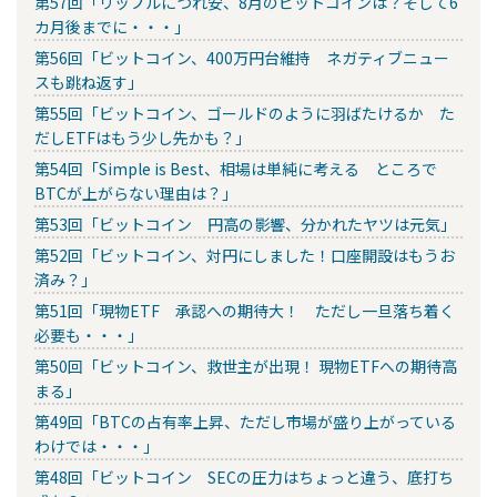
第57回「リップルにつれ安、8月のビットコインは？そして6
カ月後までに・・・」
第56回「ビットコイン、400万円台維持 ネガティブニュー
スも跳ね返す」
第55回「ビットコイン、ゴールドのように羽ばたけるか た
だしETFはもう少し先かも？」
第54回「Simple is Best、相場は単純に考える ところで
BTCが上がらない理由は？」
第53回「ビットコイン 円高の影響、分かれたヤツは元気」
第52回「ビットコイン、対円にしました！口座開設はもうお
済み？」
第51回「現物ETF 承認への期待大！ ただし一旦落ち着く
必要も・・・」
第50回「ビットコイン、救世主が出現！ 現物ETFへの期待高
まる」
第49回「BTCの占有率上昇、ただし市場が盛り上がっている
わけでは・・・」
第48回「ビットコイン SECの圧力はちょっと違う、底打ち