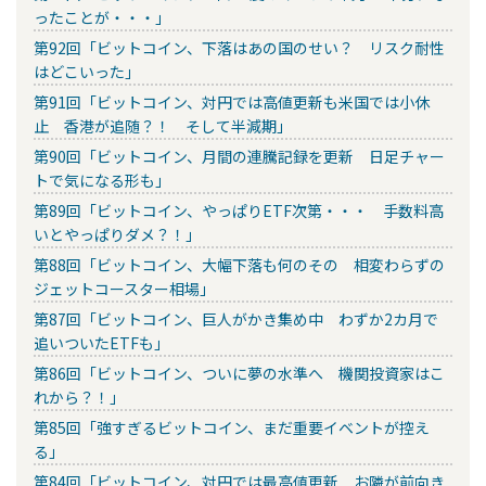
ったことが・・・」
第92回「ビットコイン、下落はあの国のせい？ リスク耐性
はどこいった」
第91回「ビットコイン、対円では高値更新も米国では小休
止 香港が追随？！ そして半減期」
第90回「ビットコイン、月間の連騰記録を更新 日足チャー
トで気になる形も」
第89回「ビットコイン、やっぱりETF次第・・・ 手数料高
いとやっぱりダメ？！」
第88回「ビットコイン、大幅下落も何のその 相変わらずの
ジェットコースター相場」
第87回「ビットコイン、巨人がかき集め中 わずか2カ月で
追いついたETFも」
第86回「ビットコイン、ついに夢の水準へ 機関投資家はこ
れから？！」
第85回「強すぎるビットコイン、まだ重要イベントが控え
る」
第84回「ビットコイン、対円では最高値更新 お隣が前向き