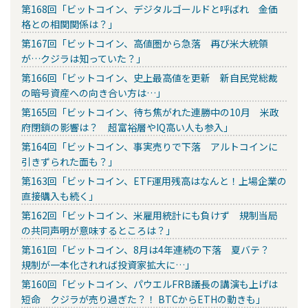
第168回「ビットコイン、デジタルゴールドと呼ばれ 金価
格との相関関係は？」
第167回「ビットコイン、高値圏から急落 再び米大統領
が…クジラは知っていた？」
第166回「ビットコイン、史上最高値を更新 新自民党総裁
の暗号資産への向き合い方は…」
第165回「ビットコイン、待ち焦がれた連勝中の10月 米政
府閉鎖の影響は？ 超富裕層やIQ高い人も参入」
第164回「ビットコイン、事実売りで下落 アルトコインに
引きずられた面も？」
第163回「ビットコイン、ETF運用残高はなんと！上場企業の
直接購入も続く」
第162回「ビットコイン、米雇用統計にも負けず 規制当局
の共同声明が意味するところは？」
第161回「ビットコイン、8月は4年連続の下落 夏バテ？
規制が一本化されれば投資家拡大に…」
第160回「ビットコイン、パウエルFRB議長の講演も上げは
短命 クジラが売り過ぎた？！ BTCからETHの動きも」