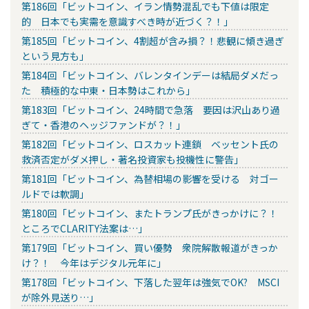
第186回「ビットコイン、イラン情勢混乱でも下値は限定
的 日本でも実需を意識すべき時が近づく？！」
第185回「ビットコイン、4割超が含み損？！悲観に傾き過ぎ
という見方も」
第184回「ビットコイン、バレンタインデーは結局ダメだっ
た 積極的な中東・日本勢はこれから」
第183回「ビットコイン、24時間で急落 要因は沢山あり過
ぎて・香港のヘッジファンドが？！」
第182回「ビットコイン、ロスカット連鎖 ベッセント氏の
救済否定がダメ押し・著名投資家も投機性に警告」
第181回「ビットコイン、為替相場の影響を受ける 対ゴー
ルドでは軟調」
第180回「ビットコイン、またトランプ氏がきっかけに？！
ところでCLARITY法案は…」
第179回「ビットコイン、買い優勢 衆院解散報道がきっか
け？！ 今年はデジタル元年に」
第178回「ビットコイン、下落した翌年は強気でOK? MSCI
が除外見送り…」