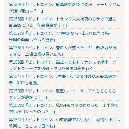
第159回「ビットコイン、最高値更新後に失速 イーサリアム
が強い理由は？！」
第158回「ビットコイン、トランプ米大統領のおかげで過去
最高値に迫る 年金資金が？！」
第157回「ビットコイン、7月堅調から一転8月は売り先行
米国の動向はやはり重要」
第156回「ビットコイン、昔の人が売ったけど 吸収力が凄
すぎる・上場企業の買い支え」
第155回「ビットコイン、高止まりもドミナンスは縮小 ク
リプトウィークを通過・やはり米国は先を行く」
第154回「ビットコイン、現物ETFが資金呼び込み最高値更
新 XRPも急騰」
第153回「ビットコイン、底堅い イーサリアムもそろそろ
クジラが静かに？…」
第152回「ビットコイン、結局4-6月期は強かった 上半期で
買いが目立ったのは？！」
第151回「ビットコイン、中東情勢で右往左往 現物ETFには
着実に…ところで日本も」