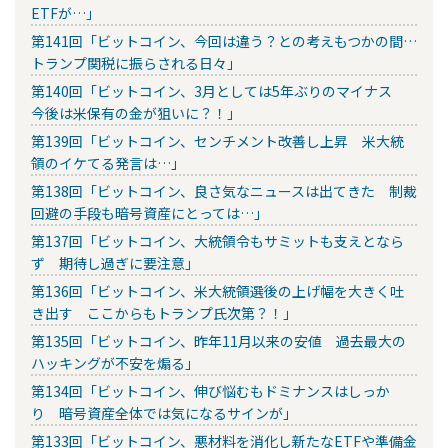
ETFが…」
第141回「ビットコイン、今回は違う？との考えもつかの間…
トランプ関税に振らされる日々」
第140回「ビットコイン、3月としては5年ぶりのマイナス
今後は米保有の金が狙いに？！」
第139回「ビットコイン、センチメント改善し上昇 米大統
領のイケてる発言は…」
第138回「ビットコイン、良さ気なニュースは出てきた 制裁
回避の手段も暗号資産にとっては…」
第137回「ビットコイン、大統領令もサミットも支えとなら
ず 期待し過ぎに要注意」
第136回「ビットコイン、米大統領選後の上げ幅を大きく吐
き出す ここからもトランプ氏次第？！」
第135回「ビットコイン、昨年11月以来の安値 過去最大の
ハッキングが不安を煽る」
第134回「ビットコイン、伸び悩むもドミナンスはしっか
り 暗号資産全体では気になるサインが」
第133回「ビットコイン、悪材料を消化し新たなETFや準備金