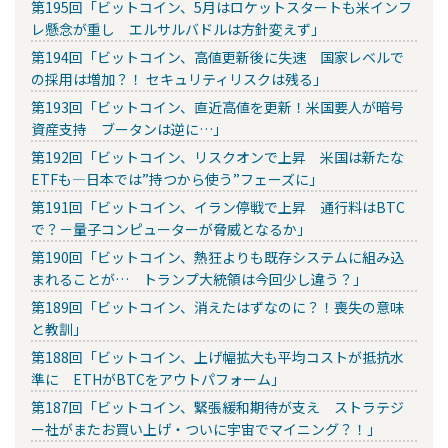
第195回「ビットコイン、5月はロケットスタートも米インフ
レ懸念が重し エルサルバドルは方針変えず」
第194回「ビットコイン、高値更新後に失速 国家レベルで
の採用は増加？！ セキュリティリスクは残る」
第193回「ビットコイン、直近高値を更新！米国要人が暗号
資産支持 ブータンは逆に…」
第192回「ビットコイン、リスクオンで上昇 米国は新たな
ETFも―日本では”持つから使う”フェーズに」
第191回「ビットコイン、イラン停戦で上昇 通行料はBTC
で？－量子コンピューターが脅威となるか」
第190回「ビットコイン、熱狂よりも既存システムに組み込
まれることが… トランプ大統領は今回少し違う？」
第189回「ビットコイン、消えたはずなのに？！喪失の意味
と教訓」
第188回「ビットコイン、上げ幅拡大も平均コストが抵抗水
準に ETHがBTCをアウトパフォーム」
第187回「ビットコイン、緊張緩和期待が支え ストラテジ
ー社がまたお買い上げ・ついに宇宙でマイニング？！」