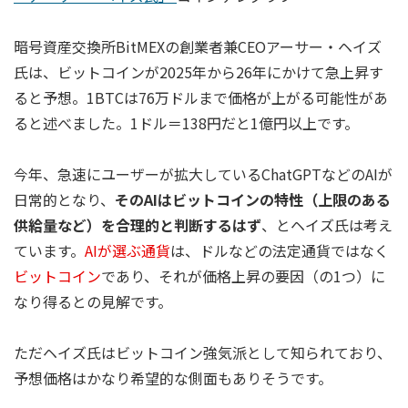
暗号資産交換所BitMEXの創業者兼CEOアーサー・ヘイズ
氏は、ビットコインが2025年から26年にかけて急上昇す
ると予想。1BTCは76万ドルまで価格が上がる可能性があ
ると述べました。1ドル＝138円だと1億円以上です。
今年、急速にユーザーが拡大しているChatGPTなどのAIが
日常的となり、
そのAIはビットコインの特性（上限のある
供給量など）を合理的と判断するはず
、とヘイズ氏は考え
ています。
AIが選ぶ通貨
は、ドルなどの法定通貨ではなく
ビットコイン
であり、それが価格上昇の要因（の1つ）に
なり得るとの見解です。
ただヘイズ氏はビットコイン強気派として知られており、
予想価格はかなり希望的な側面もありそうです。