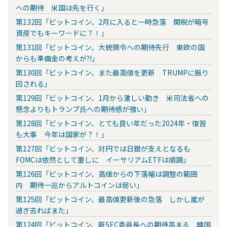
への期待 米国は先を行く」
第132回「ビットコイン、2月に入ると一時急落 関税が暗号
資産でもキーワードに？！」
第131回「ビットコイン、大統領令への期待先行 東欧の国
からも準備金の考えが?!」
第130回「ビットコイン、また最高値を更新 TRUMPに振り
回される」
第129回「ビットコイン、1月から激しい動き 米司法省への
懸念よりもトランプ氏への期待感が強い」
第128回「ビットコイン、とても良い年だった2024年・復習
も大事 今年は国家が？！」
第127回「ビットコイン、対円では日銀が支えとなるも
FOMCは依然として重しに イーサリアムETFは順調」
第126回「ビットコイン、高値からの下落幅は調整の範囲
内 期待一巡からアルトコインは弱い」
第125回「ビットコイン、最高値更新後の急落 しかし嵐が
過ぎ去ればまた」
第124回「ビットコイン、新SEC委員長への期待高まる 韓国