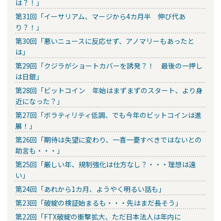
は？！」
第31回「イーサリアム、マージから4カ月半 伸び代あ
り？！」
第30回「悪いニュースに反応せず、アノマリーもあったと
は」
第29回「クジラがショートカバーを誘発？！ 最後の一押し
は日銀」
第28回「ビットコイン 年始はまずまずのスタート、より身
近になった？」
第27回「ボラティリティ低調、でも今年のビットコインは進
展！」
第26回「期待は失望に変わり、一喜一憂すべきではないとの
助言も・・・」
第25回「厳しい年、規制強化は仕方なし？・・・理想は遠
い」
第24回「あれから1カ月、ようやく明るい話も」
第23回「破綻の検証始まるも・・・先はまだ長そう」
第22回「FTX破綻の衝撃拡大、ただ日本法人は年内に