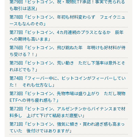
第79回「ビットコイン、祝・現物ETF承認！事実で売られる
も取引は活況」
第78回「ビットコイン、年初も材料変わらず フェイクニュ
ースもなんのその」
第77回「ビットコイン、4カ月連続のプラスとなるか 辰年
への期待も高いまま」
第76回「ビットコイン、飛び跳ねた年 年明けも好材料が待
ち受ける？！」
第75回「ビットコイン、荒い動き ただし下落率は意外とそ
れほどでも？」
第74回「フィーバー中に、ビットコインがフィーバーしてい
た！ それも仕方なし」
第73回「ビットコイン、先物市場は盛り上がり ただし現物
ETFへの待ち疲れ感も？」
第72回「ビットコイン、アルゼンチンからバイナンスまで材
料多し 上げて下げて結局まだ底堅い」
第71回「ビットコイン、強気に傾き・買われ過ぎ感も高まっ
ていた 後付けではありますが」