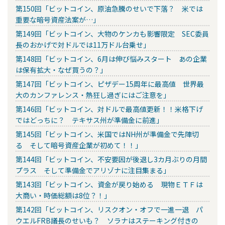
第150回「ビットコイン、原油急騰のせいで下落？ 米では
重要な暗号資産法案が…」
第149回「ビットコイン、大物のケンカも影響限定 SEC委員
長のおかげで対ドルでは11万ドル台乗せ」
第148回「ビットコイン、6月は伸び悩みスタート あの企業
は保有拡大・なぜ買うの？」
第147回「ビットコイン、ピザデー15周年に最高値 世界最
大のカンファレンス・熱狂し過ぎにはご注意を」
第146回「ビットコイン、対ドルで最高値更新！！米格下げ
ではどっちに？ テキサス州が準備金に前進」
第145回「ビットコイン、米国ではNH州が準備金で先陣切
る そして暗号資産企業が初めて！！」
第144回「ビットコイン、不安要因が後退し3カ月ぶりの月間
プラス そして準備金でアリゾナに注目集まる」
第143回「ビットコイン、資金が戻り始める 現物ＥＴＦは
大商い・時価総額は8位？！」
第142回「ビットコイン、リスクオン・オフで一進一退 パ
ウエルFRB議長のせいも？ ソラナはステーキング付きの