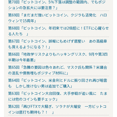
第70回「ビットコイン、5％下落は調整の範囲内、でもポジ
ションの急拡大には要注意？」
第69回「まだまだ強いビットコイン、クジラも活発化 ハロ
ウィンで15周年」
第68回「ビットコイン、年初来では2倍超に！ETFに心躍らせ
る人たち 」
第67回「ビットコイン、誤報にもめげず底堅い あの高級車
も買えるようになる？！」
第66回「地政学リスクよりもハッキングリスク、9月や第3四
半期は今年最悪」
第65回「急騰の要因は色々あれど、マスク氏も関係？米議会
の混乱や債務増もポジティブ材料に」
第64回「ビットコイン、米金利とドルに振り回され再び暗雲
も しかし挫けない男は追加でご購入」
第63回「ビットコイン大台回復、大手参戦が追い風に たま
には他のコインも要チェック」
第62回「再びFTXで大騒ぎ、ソラナが大幅安 一方ビットコ
インは底打ち期待も？！ 」