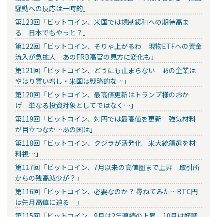
騒動への反応は一時的」
第123回「ビットコイン、米国では規制緩和への期待高ま
る 日本でもやっと？」
第122回「ビットコイン、そりゃ上がるわ 現物ETFへの資金
流入が急拡大 あのFRB高官の見方に変化も」
第121回「ビットコイン、どうにも止まらない あの企業は
やはり買い増し・米国は戦略的な…」
第120回「ビットコイン、最高値更新はトランプ様のおか
げ 単なる投資対象としてではなく…」
第119回「ビットコイン、対円では最高値を更新 強気材料
が目立つなか…あの国は」
第118回「ビットコイン、クジラが活発化 米大統領選を材
料視…」
第117回「ビットコイン、7月以来の高値圏まで上昇 取引所
からの残高減少が？」
第116回「ビットコイン、必要なのか？ 尋ねてみた…BTC円
は先月高値に迫る 」
第115回「ビットコイン、9月は2年連続の上昇 10月は好調