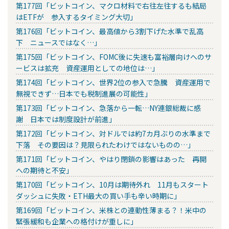
第177回「ビットコイン、マクロ材料で右往左往するも結局
はETFが 参入するタイミング大切」
第176回「ビットコイン、最高値から3割下げた水準で乱高
下 ニュースではなく…」
第175回「ビットコイン、FOMC後に失速も富裕層向けへのサ
ービスは拡充 資産運用としての地位は…」
第174回「ビットコイン、世界2位の参入で急騰 資産運用で
無視できず…日本でも税制進展の可能性」
第173回「ビットコイン、急落から一転…NY連銀総裁に感
謝 日本では制度設計が前進」
第172回「ビットコイン、対ドルでは約7カ月ぶりの水準まで
下落 その要因は？見限られたわけではないものの…」
第171回「ビットコイン、やはり閉鎖の影響はあった 再開
への期待と不安」
第170回「ビットコイン、10月は期待外れ 11月もスタート
ダッシュに失敗・ETH最大の買い手も辛い時期に」
第169回「ビットコイン、米株との連動性薄まる？！米中の
緊張緩和も企業への格付けが重しに」