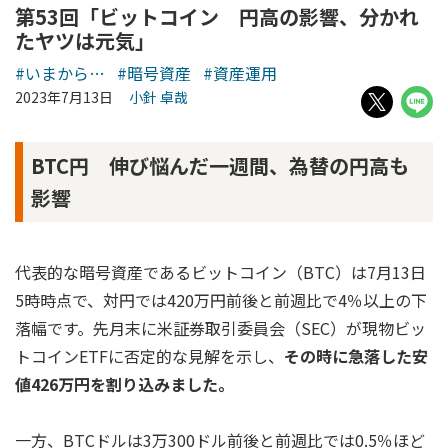
第53回「ビットコイン 円高の影響、分かれ
たヤツは元気」
#いまから…
#暗号資産
#資産運用
2023年7月13日
小針 卓哉
BTC円 伸び悩んだ一週間、為替の円高も
影響
代表的な暗号資産であるビットコイン（BTC）は7月13日
5時時点で、対円では420万円前後と前週比で4％以上の下
落幅です。先月末に米証券取引委員会（SEC）が現物ビッ
トコインETFに否定的な見解を示し、
その時に急落した安
値426万円を割り込みました。
一方、BTCドルは3万300ドル前後と前週比では0.5％ほど