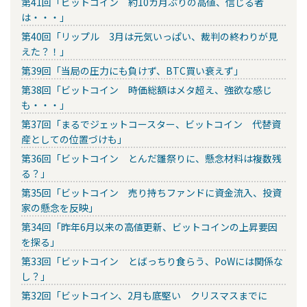
第41回「ビットコイン 約10カ月ぶりの高値、信じる者
は・・・」
第40回「リップル 3月は元気いっぱい、裁判の終わりが見
えた？！」
第39回「当局の圧力にも負けず、BTC買い衰えず」
第38回「ビットコイン 時価総額はメタ超え、強欲な感じ
も・・・」
第37回「まるでジェットコースター、ビットコイン 代替資
産としての位置づけも」
第36回「ビットコイン とんだ雛祭りに、懸念材料は複数残
る？」
第35回「ビットコイン 売り持ちファンドに資金流入、投資
家の懸念を反映」
第34回「昨年6月以来の高値更新、ビットコインの上昇要因
を探る」
第33回「ビットコイン とばっちり食らう、PoWには関係な
し？」
第32回「ビットコイン、2月も底堅い クリスマスまでに