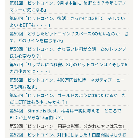
第61回「ビットコイン、9月は本当に"fall"なの？今年もアノ
マリーが気になる」
第60回「ビットコイン、復活！きっかけはGBTC そしてい
よいよETFも・・・」
第59回「どうしたビットコイン？スペースXのせいなのか さ
て、どのサインを信じるか」
第58回「ビットコイン、売り買い材料が交錯 あのトランプ
氏も心変わり？」
第57回「リップルにつれ安、8月のビットコインは？そして6
カ月後までに・・・」
第56回「ビットコイン、400万円台維持 ネガティブニュー
スも跳ね返す」
第55回「ビットコイン、ゴールドのように羽ばたけるか た
だしETFはもう少し先かも？」
第54回「Simple is Best、相場は単純に考える ところで
BTCが上がらない理由は？」
第53回「ビットコイン 円高の影響、分かれたヤツは元気」
第52回「ビットコイン、対円にしました！口座開設はもうお