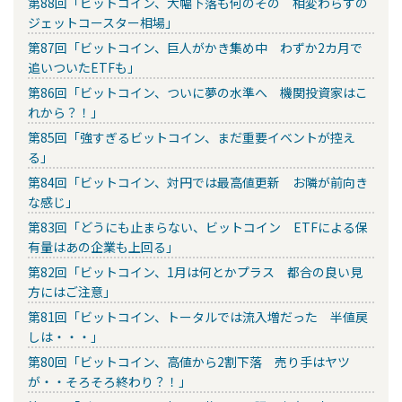
第88回「ビットコイン、大幅下落も何のその 相変わらずの
ジェットコースター相場」
第87回「ビットコイン、巨人がかき集め中 わずか2カ月で
追いついたETFも」
第86回「ビットコイン、ついに夢の水準へ 機関投資家はこ
れから？！」
第85回「強すぎるビットコイン、まだ重要イベントが控え
る」
第84回「ビットコイン、対円では最高値更新 お隣が前向き
な感じ」
第83回「どうにも止まらない、ビットコイン ETFによる保
有量はあの企業も上回る」
第82回「ビットコイン、1月は何とかプラス 都合の良い見
方にはご注意」
第81回「ビットコイン、トータルでは流入増だった 半値戻
しは・・・」
第80回「ビットコイン、高値から2割下落 売り手はヤツ
が・・そろそろ終わり？！」