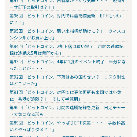
第97回「ビットコイン、占有率が下がり気味・・・ 現物イ
ーサETFの取引は？！」
第96回「ビットコイン、対円では最高値更新 ETHもつい
に？！」
第95回「ビットコイン、弱い米指標が助けに？！ ウィスコ
ンシン州がお買い上げ」
第94回「ビットコイン、2割下落は買い場？ 月間の連勝記
録は途絶え5月は鬼門かも」
第93回「ビットコイン、4年に1度のイベント終了 半分にな
ったことが・・・」
第92回「ビットコイン、下落はあの国のせい？ リスク耐性
はどこいった」
第91回「ビットコイン、対円では高値更新も米国では小休
止 香港が追随？！ そして半減期」
第90回「ビットコイン、月間の連騰記録を更新 日足チャー
トで気になる形も」
第89回「ビットコイン、やっぱりETF次第・・・ 手数料高
いとやっぱりダメ？！」