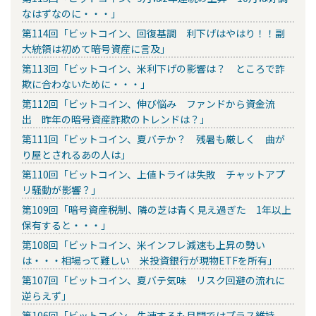
なはずなのに・・・」
第114回「ビットコイン、回復基調 利下げはやはり！！副
大統領は初めて暗号資産に言及」
第113回「ビットコイン、米利下げの影響は？ ところで詐
欺に合わないために・・・」
第112回「ビットコイン、伸び悩み ファンドから資金流
出 昨年の暗号資産詐欺のトレンドは？」
第111回「ビットコイン、夏バテか？ 残暑も厳しく 曲が
り屋とされるあの人は」
第110回「ビットコイン、上値トライは失敗 チャットアプ
リ騒動が影響？」
第109回「暗号資産税制、隣の芝は青く見え過ぎた 1年以上
保有すると・・・」
第108回「ビットコイン、米インフレ減速も上昇の勢い
は・・・相場って難しい 米投資銀行が現物ETFを所有」
第107回「ビットコイン、夏バテ気味 リスク回避の流れに
逆らえず」
第106回「ビットコイン、失速するも月間ではプラス維持