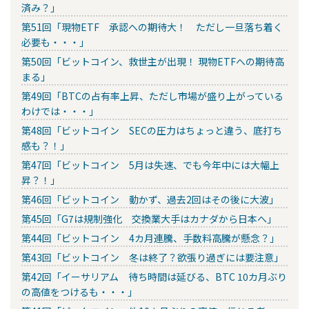
済み？」
第51回「現物ETF 承認への期待大！ ただし一旦落ち着く
必要も・・・」
第50回「ビットコイン、救世主が出現！ 現物ETFへの期待高
まる」
第49回「BTCの占有率上昇、ただし市場が盛り上がっている
わけでは・・・」
第48回「ビットコイン SECの圧力はちょっと違う、底打ち
感も？！」
第47回「ビットコイン 5月は失速、でも今年中には大幅上
昇？！」
第46回「ビットコイン 動かず、過去2回はその後に大波」
第45回「G7は規制強化 交換業大手はカナダから日本へ」
第44回「ビットコイン 4カ月連騰、手数料高騰が懸念？」
第43回「ビットコイン 冬は終了？欲張り過ぎには要注意」
第42回「イーサリアム 待ち時間は延びる、BTC 10カ月ぶり
の高値をつけるも・・・」