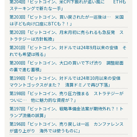
第204回「ビットコイン、米CPI下振れが追い風に ETHも
ステーキングで新たな一手」
第203回「ビットコイン、買い戻されたが一巡後は… 米国
は子ども向け口座にBTCも？！」
第202回「ビットコイン、月末月初に売られるも急反発 ス
トラテジーは方針転換」
第201回「ビットコイン、対ドルでは24年9月以来の安値 そ
れでも希望は残る」
第200回「ビットコイン、大口の買いで下げ渋り 調整局面
の裏で進む蓄積」
第199回「ビットコイン、対ドルでは24年10月以来の安値
マウントゴックスがまた？ 清算ドミノで再び下落」
第198回「ビットコイン、売り圧力強まる ストラテジーが
ついに… 他に魅力的な資産が？」
第197回「ビットコイン、戦略準備金法案が期待外れ？！ト
ランプ流儀の誤算」
第196回「ビットコイン、売り戻しは一巡 カンファレンス
が盛り上がり 海外では使うものに」