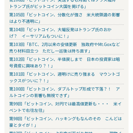
トランプ氏がビットコイン大国を掲げる」
第105回「ビットコイン、分散化が強さ 米大統領選の影響
はより不透明に」
第104回「ビットコイン、大幅反発はトランプ氏のおか
げ？ イーサリアムもついに！」
第103回「BTC、2月以来の安値更新 独政府やMt.Goxなど
売り材料目立つ ただし一巡後は持ち直す」
第102回「ビットコイン、半値戻しまで 日本の投資家は暗
号資産に興味あり？！」
第101回「ビットコイン、週明けに売り強まる マウントゴ
ックスがついに？！」
第100回「ビットコイン、ダブルトップ形成で下落？！ ア
ルトコインの影響も無視できず」
第99回「ビットコイン、対円では最高値更新も・・・ 米イ
ベントで右往左往」
第98回「ビットコイン、ハッキングもなんのその こんどは
豪とタイが！」