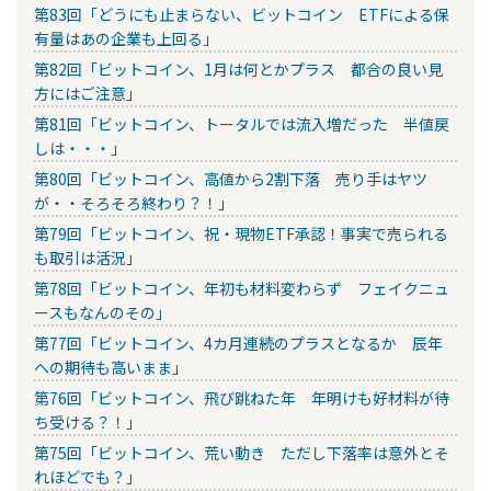
第83回「どうにも止まらない、ビットコイン ETFによる保
有量はあの企業も上回る」
第82回「ビットコイン、1月は何とかプラス 都合の良い見
方にはご注意」
第81回「ビットコイン、トータルでは流入増だった 半値戻
しは・・・」
第80回「ビットコイン、高値から2割下落 売り手はヤツ
が・・そろそろ終わり？！」
第79回「ビットコイン、祝・現物ETF承認！事実で売られる
も取引は活況」
第78回「ビットコイン、年初も材料変わらず フェイクニュ
ースもなんのその」
第77回「ビットコイン、4カ月連続のプラスとなるか 辰年
への期待も高いまま」
第76回「ビットコイン、飛び跳ねた年 年明けも好材料が待
ち受ける？！」
第75回「ビットコイン、荒い動き ただし下落率は意外とそ
れほどでも？」