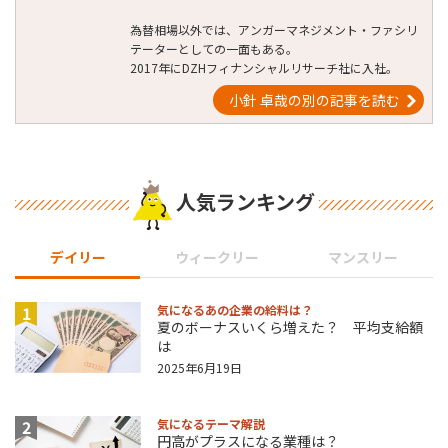
為替相場以外では、アンガーマネジメント・ファシリ
テーターとしての一面もある。
2017年にDZHフィナンシャルリサーチ社に入社。
小針 卓哉の別の記事を読む
人気ランキング
デイリー
ウィークリー
マンスリー
1
気になるあの企業の給料は？
夏のボーナスいくら増えた？ 平均支給額
は
2025年6月19日
2
気になるテーマ解説
円高がプラスになる業種は？