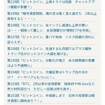
第110回「ビットコイン、上値トライは失敗 チャットアプ
リ騒動が影響？」
第109回「暗号資産税制、隣の芝は青く見え過ぎた 1年以上
保有すると・・・」
第108回「ビットコイン、米インフレ減速も上昇の勢い
は・・・相場って難しい 米投資銀行が現物ETFを所有」
第107回「ビットコイン、夏バテ気味 リスク回避の流れに
逆らえず」
第106回「ビットコイン、失速するも月間ではプラス維持
トランプ氏がビットコイン大国を掲げる」
第105回「ビットコイン、分散化が強さ 米大統領選の影響
はより不透明に」
第104回「ビットコイン、大幅反発はトランプ氏のおか
げ？ イーサリアムもついに！」
第103回「BTC、2月以来の安値更新 独政府やMt.Goxなど
売り材料目立つ ただし一巡後は持ち直す」
第102回「ビットコイン、半値戻しまで 日本の投資家は暗
号資産に興味あり？！」