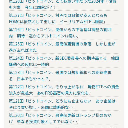
第128回「ビットコイン、とても良い年だった2024年・復習
も大事 今年は国家が？！」
第127回「ビットコイン、対円では日銀が支えとなるも
FOMCは依然として重しに イーサリアムETFは順調」
第126回「ビットコイン、高値からの下落幅は調整の範囲
内 期待一巡からアルトコインは弱い」
第125回「ビットコイン、最高値更新後の急落 しかし嵐が
過ぎ去ればまた」
第124回「ビットコイン、新SEC委員長への期待高まる 韓国
騒動への反応は一時的」
第123回「ビットコイン、米国では規制緩和への期待高ま
る 日本でもやっと？」
第122回「ビットコイン、そりゃ上がるわ 現物ETFへの資金
流入が急拡大 あのFRB高官の見方に変化も」
第121回「ビットコイン、どうにも止まらない あの企業は
やはり買い増し・米国は戦略的な…」
第120回「ビットコイン、最高値更新はトランプ様のおか
げ 単なる投資対象としてではなく…」