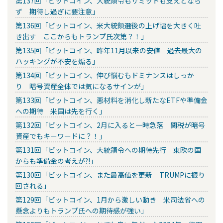
第137回「ビットコイン、大統領令もサミットも支えとなら
ず 期待し過ぎに要注意」
第136回「ビットコイン、米大統領選後の上げ幅を大きく吐
き出す ここからもトランプ氏次第？！」
第135回「ビットコイン、昨年11月以来の安値 過去最大の
ハッキングが不安を煽る」
第134回「ビットコイン、伸び悩むもドミナンスはしっか
り 暗号資産全体では気になるサインが」
第133回「ビットコイン、悪材料を消化し新たなETFや準備金
への期待 米国は先を行く」
第132回「ビットコイン、2月に入ると一時急落 関税が暗号
資産でもキーワードに？！」
第131回「ビットコイン、大統領令への期待先行 東欧の国
からも準備金の考えが?!」
第130回「ビットコイン、また最高値を更新 TRUMPに振り
回される」
第129回「ビットコイン、1月から激しい動き 米司法省への
懸念よりもトランプ氏への期待感が強い」