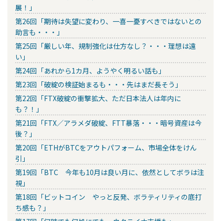
展！」
第26回「期待は失望に変わり、一喜一憂すべきではないとの
助言も・・・」
第25回「厳しい年、規制強化は仕方なし？・・・理想は遠
い」
第24回「あれから1カ月、ようやく明るい話も」
第23回「破綻の検証始まるも・・・先はまだ長そう」
第22回「FTX破綻の衝撃拡大、ただ日本法人は年内に
も？！」
第21回「FTX／アラメダ破綻、FTT暴落・・・暗号資産は今
後？」
第20回「ETHがBTCをアウトパフォーム、市場全体をけん
引」
第19回「BTC 今年も10月は良い月に、依然としてボラは注
視」
第18回「ビットコイン やっと反発、ボラティリティの底打
ち感も？」