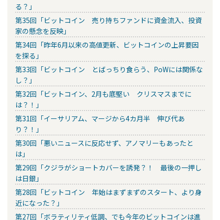
る？」
第35回「ビットコイン 売り持ちファンドに資金流入、投資
家の懸念を反映」
第34回「昨年6月以来の高値更新、ビットコインの上昇要因
を探る」
第33回「ビットコイン とばっちり食らう、PoWには関係な
し？」
第32回「ビットコイン、2月も底堅い クリスマスまでに
は？！」
第31回「イーサリアム、マージから4カ月半 伸び代あ
り？！」
第30回「悪いニュースに反応せず、アノマリーもあったと
は」
第29回「クジラがショートカバーを誘発？！ 最後の一押し
は日銀」
第28回「ビットコイン 年始はまずまずのスタート、より身
近になった？」
第27回「ボラティリティ低調、でも今年のビットコインは進