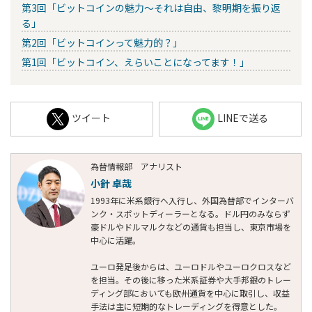
第3回「ビットコインの魅力～それは自由、黎明期を振り返
る」
第2回「ビットコインって魅力的？」
第1回「ビットコイン、えらいことになってます！」
ツイート
LINEで送る
為替情報部 アナリスト
小針 卓哉
1993年に米系銀行へ入行し、外国為替部でインターバ
ンク・スポットディーラーとなる。ドル円のみならず
豪ドルやドルマルクなどの通貨も担当し、東京市場を
中心に活躍。
ユーロ発足後からは、ユーロドルやユーロクロスなど
を担当。その後に移った米系証券や大手邦銀のトレー
ディング部においても欧州通貨を中心に取引し、収益
手法は主に短期的なトレーディングを得意とした。