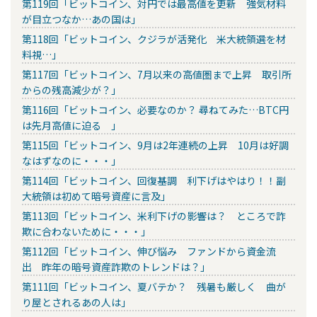
第119回「ビットコイン、対円では最高値を更新 強気材料
が目立つなか…あの国は」
第118回「ビットコイン、クジラが活発化 米大統領選を材
料視…」
第117回「ビットコイン、7月以来の高値圏まで上昇 取引所
からの残高減少が？」
第116回「ビットコイン、必要なのか？ 尋ねてみた…BTC円
は先月高値に迫る 」
第115回「ビットコイン、9月は2年連続の上昇 10月は好調
なはずなのに・・・」
第114回「ビットコイン、回復基調 利下げはやはり！！副
大統領は初めて暗号資産に言及」
第113回「ビットコイン、米利下げの影響は？ ところで詐
欺に合わないために・・・」
第112回「ビットコイン、伸び悩み ファンドから資金流
出 昨年の暗号資産詐欺のトレンドは？」
第111回「ビットコイン、夏バテか？ 残暑も厳しく 曲が
り屋とされるあの人は」