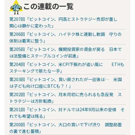
この連載の一覧
第207回「ビットコイン、円高とストラテジー売却が重し
関心は静かに変わった」
第206回「ビットコイン、ハイテク株と連動し軟調 守りの
体制は着実に整う」
第205回「ビットコイン、機関投資家の資金が戻る 日本で
は法整備とステーブルコインが前進」
第204回「ビットコイン、米CPI下振れが追い風に ETHも
ステーキングで新たな一手」
第203回「ビットコイン、買い戻されたが一巡後は… 米国
は子ども向け口座にBTCも？！」
第202回「ビットコイン、月末月初に売られるも急反発 ス
トラテジーは方針転換」
第201回「ビットコイン、対ドルでは24年9月以来の安値 そ
れでも希望は残る」
第200回「ビットコイン、大口の買いで下げ渋り 調整局面
の裏で進む蓄積」