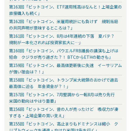
第163回「ビットコイン、ETF運用残高はなんと！上場企業の
直接購入も続く」
第162回「ビットコイン、米雇用統計にも負けず 規制当局
の共同声明が意味するところは？」
第161回「ビットコイン、8月は4年連続の下落 夏バテ？
規制が一本化されれば投資家拡大に…」
第160回「ビットコイン、パウエルFRB議長の講演も上げは
短命 クジラが売り過ぎた？！ BTCからETHの動きも」
第159回「ビットコイン、最高値更新後に失速 イーサリアム
が強い理由は？！」
第158回「ビットコイン、トランプ米大統領のおかげで過去
最高値に迫る 年金資金が？！」
第157回「ビットコイン、7月堅調から一転8月は売り先行
米国の動向はやはり重要」
第156回「ビットコイン、昔の人が売ったけど 吸収力が凄
すぎる・上場企業の買い支え」
第155回「ビットコイン、高止まりもドミナンスは縮小 ク
リプトウィークを通過・やはり米国は先を行く」