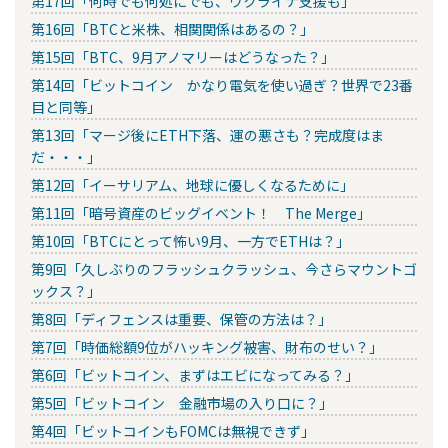
第17回「何時でも何処にでも、ウクライナ支援も」
第16回「BTCと米株、相関関係はあるの？」
第15回「BTC、9月アノマリーはどうなった？」
第14回「ビットコイン かなり電気を使い過ぎ？世界で23番
目と同等」
第13回「マージ後にETH下落、運の悪さも？完成度はま
だ・・・」
第12回「イーサリアム、地球に優しくなるために」
第11回「暗号資産のビッグイベント！ The Merge」
第10回「BTCにとって怖い9月、一方でETHは？」
第9回「久しぶりのフラッシュクラッシュ、今さらマウントゴ
ックス？」
第8回「ディフェンスは重要、保管の方法は？」
第7回「時価総額9位がハッキング被害、財布のせい？」
第6回「ビットコイン、まずはエビになってみる？」
第5回「ビットコイン 金融市場の入り口に？」
第4回「ビットコインもFOMCは無視できず」