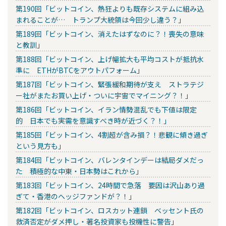
第190回「ビットコイン、熱狂よりも既存システムに組み込
まれることが… トランプ大統領は今回少し違う？」
第189回「ビットコイン、消えたはずなのに？！喪失の意味
と教訓」
第188回「ビットコイン、上げ幅拡大も平均コストが抵抗水
準に ETHがBTCをアウトパフォーム」
第187回「ビットコイン、緊張緩和期待が支え ストラテジ
ー社がまたお買い上げ・ついに宇宙でマイニング？！」
第186回「ビットコイン、イラン情勢混乱でも下値は限定
的 日本でも実需を意識すべき時が近づく？！」
第185回「ビットコイン、4割超が含み損？！悲観に傾き過ぎ
という見方も」
第184回「ビットコイン、バレンタインデーは結局ダメだっ
た 積極的な中東・日本勢はこれから」
第183回「ビットコイン、24時間で急落 要因は沢山あり過
ぎて・香港のヘッジファンドが？！」
第182回「ビットコイン、ロスカット連鎖 ベッセント氏の
救済否定がダメ押し・著名投資家も投機性に警告」