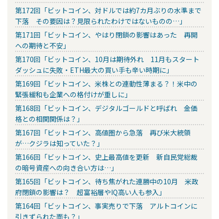
第172回「ビットコイン、対ドルでは約7カ月ぶりの水準まで
下落 その要因は？見限られたわけではないものの…」
第171回「ビットコイン、やはり閉鎖の影響はあった 再開
への期待と不安」
第170回「ビットコイン、10月は期待外れ 11月もスタート
ダッシュに失敗・ETH最大の買い手も辛い時期に」
第169回「ビットコイン、米株との連動性薄まる？！米中の
緊張緩和も企業への格付けが重しに」
第168回「ビットコイン、デジタルゴールドと呼ばれ 金価
格との相関関係は？」
第167回「ビットコイン、高値圏から急落 再び米大統領
が…クジラは知っていた？」
第166回「ビットコイン、史上最高値を更新 新自民党総裁
の暗号資産への向き合い方は…」
第165回「ビットコイン、待ち焦がれた連勝中の10月 米政
府閉鎖の影響は？ 超富裕層やIQ高い人も参入」
第164回「ビットコイン、事実売りで下落 アルトコインに
引きずられた面も？」