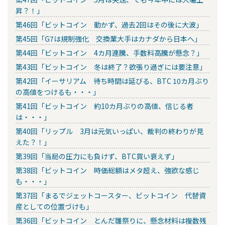
昇？！」
第46回「ビットコイン 動かず、過去2回はその後に大波」
第45回「G7は規制強化 交換業大手はカナダから日本へ」
第44回「ビットコイン 4カ月連騰、手数料高騰が懸念？」
第43回「ビットコイン 冬は終了？欲張り過ぎには要注意」
第42回「イーサリアム 待ち時間は延びる、BTC 10カ月ぶり
の高値をつけるも・・・」
第41回「ビットコイン 約10カ月ぶりの高値、信じる者
は・・・」
第40回「リップル 3月は元気いっぱい、裁判の終わりが見
えた？！」
第39回「当局の圧力にも負けず、BTC買い衰えず」
第38回「ビットコイン 時価総額はメタ超え、強欲な感じ
も・・・」
第37回「まるでジェットコースター、ビットコイン 代替資
産としての位置づけも」
第36回「ビットコイン とんだ雛祭りに、懸念材料は複数残