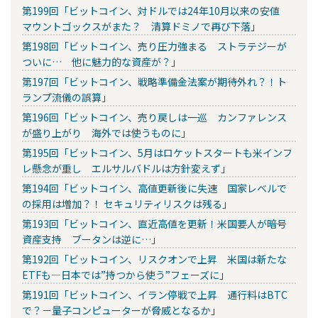
第199回「ビットコイン、対ドルでは24年10月以来の安値
マウントゴックスがまた？ 清算ドミノで再び下落」
第198回「ビットコイン、売り圧力強まる ストラテジーが
ついに… 他に魅力的な資産が？」
第197回「ビットコイン、戦略準備金法案が期待外れ？！ト
ランプ流儀の誤算」
第196回「ビットコイン、売り戻しは一巡 カンファレンス
が盛り上がり 海外では使うものに」
第195回「ビットコイン、5月はロケットスタートも米インフ
レ懸念が重し エルサルバドルは方針変えず」
第194回「ビットコイン、高値更新後に失速 国家レベルで
の採用は増加？！ セキュリティリスクは残る」
第193回「ビットコイン、直近高値を更新！米国要人が暗号
資産支持 ブータンは逆に…」
第192回「ビットコイン、リスクオンで上昇 米国は新たな
ETFも―日本では”持つから使う”フェーズに」
第191回「ビットコイン、イラン停戦で上昇 通行料はBTC
で？－量子コンピューターが脅威となるか」