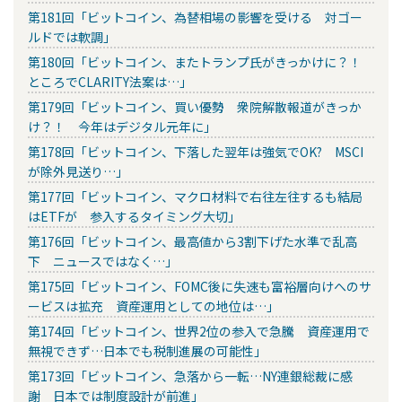
第181回「ビットコイン、為替相場の影響を受ける 対ゴー
ルドでは軟調」
第180回「ビットコイン、またトランプ氏がきっかけに？！
ところでCLARITY法案は…」
第179回「ビットコイン、買い優勢 衆院解散報道がきっか
け？！ 今年はデジタル元年に」
第178回「ビットコイン、下落した翌年は強気でOK? MSCI
が除外見送り…」
第177回「ビットコイン、マクロ材料で右往左往するも結局
はETFが 参入するタイミング大切」
第176回「ビットコイン、最高値から3割下げた水準で乱高
下 ニュースではなく…」
第175回「ビットコイン、FOMC後に失速も富裕層向けへのサ
ービスは拡充 資産運用としての地位は…」
第174回「ビットコイン、世界2位の参入で急騰 資産運用で
無視できず…日本でも税制進展の可能性」
第173回「ビットコイン、急落から一転…NY連銀総裁に感
謝 日本では制度設計が前進」