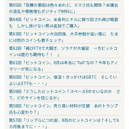
第65回「急騰の要因は色々あれど、マスク氏も関係？米議会
の混乱や債務増もポジティブ材料に」
第64回「ビットコイン、米金利とドルに振り回され再び暗雲
も しかし挫けない男は追加でご購入」
第63回「ビットコイン大台回復、大手参戦が追い風に たま
には他のコインも要チェック」
第62回「再びFTXで大騒ぎ、ソラナが大幅安 一方ビットコ
インは底打ち期待も？！ 」
第61回「ビットコイン、9月は本当に"fall"なの？今年もアノ
マリーが気になる」
第60回「ビットコイン、復活！きっかけはGBTC そしてい
よいよETFも・・・」
第59回「どうしたビットコイン？スペースXのせいなのか さ
て、どのサインを信じるか」
第58回「ビットコイン、売り買い材料が交錯 あのトランプ
氏も心変わり？」
第57回「リップルにつれ安、8月のビットコインは？そして6
カ月後までに・・・」