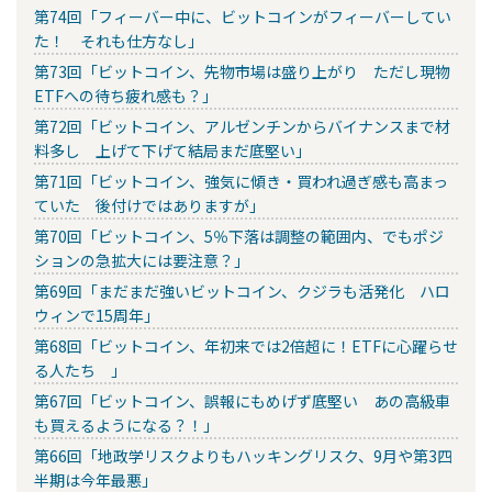
第74回「フィーバー中に、ビットコインがフィーバーしてい
た！ それも仕方なし」
第73回「ビットコイン、先物市場は盛り上がり ただし現物
ETFへの待ち疲れ感も？」
第72回「ビットコイン、アルゼンチンからバイナンスまで材
料多し 上げて下げて結局まだ底堅い」
第71回「ビットコイン、強気に傾き・買われ過ぎ感も高まっ
ていた 後付けではありますが」
第70回「ビットコイン、5％下落は調整の範囲内、でもポジ
ションの急拡大には要注意？」
第69回「まだまだ強いビットコイン、クジラも活発化 ハロ
ウィンで15周年」
第68回「ビットコイン、年初来では2倍超に！ETFに心躍らせ
る人たち 」
第67回「ビットコイン、誤報にもめげず底堅い あの高級車
も買えるようになる？！」
第66回「地政学リスクよりもハッキングリスク、9月や第3四
半期は今年最悪」