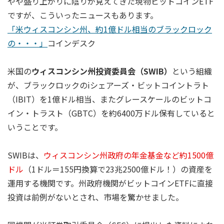
やや盛り上がりに陰りが見えてきた現物ビットコインETF
ですが、こういったニュースもあります。
「米ウィスコンシン州、約1億ドル相当のブラックロック
の・・・」
コインデスク
米国の
ウィスコンシン州投資委員会（SWIB）
という組織
が、ブラックロックのiシェアーズ・ビットコイントラト
（IBIT）を1億ドル相当、また
グレースケールの
ビットコ
イン・トラスト（
GBTC）を約6400万ドル保有していると
いうことです。
SWIBは、
ウィスコンシン州政府の年金基金など約1500億
ドル
（1ドル＝155円換算で23兆2500億ドル！）の資産を
運用する機関です。州政府機関がビットコインETFに直接
投資は前例がないとされ、市場を驚かせました。