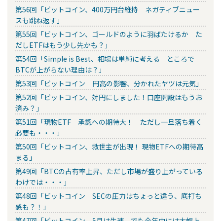
第56回「ビットコイン、400万円台維持 ネガティブニュー
スも跳ね返す」
第55回「ビットコイン、ゴールドのように羽ばたけるか た
だしETFはもう少し先かも？」
第54回「Simple is Best、相場は単純に考える ところで
BTCが上がらない理由は？」
第53回「ビットコイン 円高の影響、分かれたヤツは元気」
第52回「ビットコイン、対円にしました！口座開設はもうお
済み？」
第51回「現物ETF 承認への期待大！ ただし一旦落ち着く
必要も・・・」
第50回「ビットコイン、救世主が出現！ 現物ETFへの期待高
まる」
第49回「BTCの占有率上昇、ただし市場が盛り上がっている
わけでは・・・」
第48回「ビットコイン SECの圧力はちょっと違う、底打ち
感も？！」
第47回「ビットコイン 5月は失速、でも今年中には大幅上