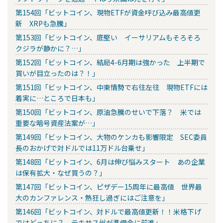
第154回「ビットコイン、現物ETFが資金呼び込み最高値更
新 XRPも急騰」
第153回「ビットコイン、底堅い イーサリアムもそろそろ
クジラが静かに？…」
第152回「ビットコイン、結局4-6月期は強かった 上半期で
買いが目立ったのは？！」
第151回「ビットコイン、中東情勢で右往左往 現物ETFには
着実に…ところで日本も」
第150回「ビットコイン、原油急騰のせいで下落？ 米では
重要な暗号資産法案が…」
第149回「ビットコイン、大物のケンカも影響限定 SEC委員
長のおかげで対ドルでは11万ドル台乗せ」
第148回「ビットコイン、6月は伸び悩みスタート あの企業
は保有拡大・なぜ買うの？」
第147回「ビットコイン、ピザデー15周年に最高値 世界最
大のカンファレンス・熱狂し過ぎにはご注意を」
第146回「ビットコイン、対ドルで最高値更新！！米格下げ
ではどっちに？ テキサス州が準備金に前進」