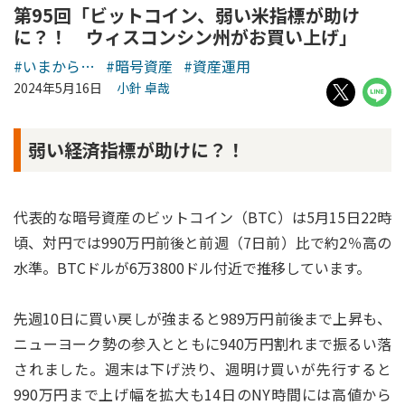
第95回「ビットコイン、弱い米指標が助け
に？！ ウィスコンシン州がお買い上げ」
#いまから…
#暗号資産
#資産運用
2024年5月16日
小針 卓哉
弱い経済指標が助けに？！
代表的な暗号資産のビットコイン（BTC）は5月15日22時
頃、対円では990万円前後と前週（7日前）比で約2％高の
水準。BTCドルが6万3800ドル付近で推移しています。
先週10日に買い戻しが強まると989万円前後まで上昇も、
ニューヨーク勢の参入とともに940万円割れまで振るい落
されました。週末は下げ渋り、週明け買いが先行すると
990万円まで上げ幅を拡大も14日のNY時間には高値から