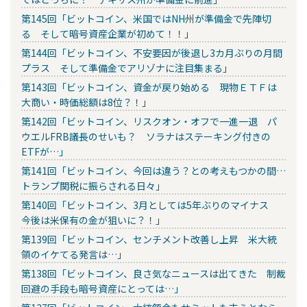
第145回「ビットコイン、米国ではNH州が準備金で先陣切
る そして暗号資産企業が初めて！！」
第144回「ビットコイン、不安要因が後退し3カ月ぶりの月間
プラス そして準備金でアリゾナに注目集まる」
第143回「ビットコイン、資金が戻り始める 現物ＥＴＦは
大商い・時価総額は8位？！」
第142回「ビットコイン、リスクオン・オフで一進一退 パ
ウエルFRB議長のせいも？ ソラナはステーキング付きの
ETFが…」
第141回「ビットコイン、今回は違う？との考えもつかの間…
トランプ関税に振らされる日々」
第140回「ビットコイン、3月としては5年ぶりのマイナス
今後は米保有の金が狙いに？！」
第139回「ビットコイン、センチメント改善し上昇 米大統
領のイケてる発言は…」
第138回「ビットコイン、良さ気なニュースは出てきた 制裁
回避の手段も暗号資産にとっては…」