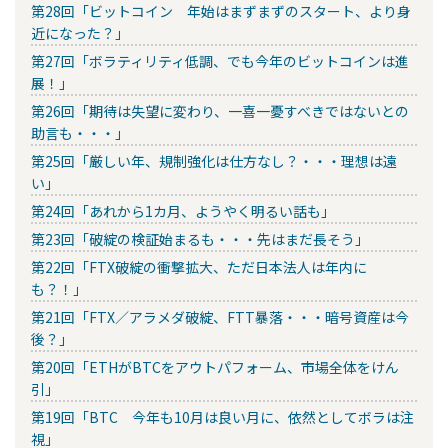
第28回「ビットコイン 年始はまずまずのスタート、より身
近になった？」
第27回「ボラティリティ低調、でも今年のビットコインは進
展！」
第26回「期待は失望に変わり、一喜一憂すべきではないとの
助言も・・・」
第25回「厳しい年、規制強化は仕方なし？・・・理想は遠
い」
第24回「あれから1カ月、ようやく明るい話も」
第23回「破綻の検証始まるも・・・先はまだ長そう」
第22回「FTX破綻の衝撃拡大、ただ日本法人は年内に
も？！」
第21回「FTX／アラメダ破綻、FTT暴落・・・暗号資産は今
後？」
第20回「ETHがBTCをアウトパフォーム、市場全体をけん
引」
第19回「BTC 今年も10月は良い月に、依然としてボラは注
視」