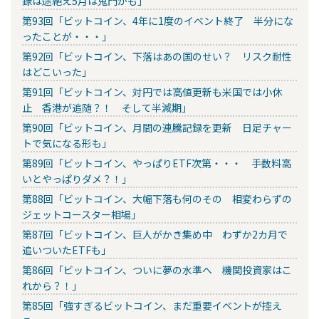
録は途絶え5月は鬼門かも」
第93回「ビットコイン、4年に1度のイベント終了 半分にな
ったことが・・・」
第92回「ビットコイン、下落はあの国のせい？ リスク耐性
はどこいった」
第91回「ビットコイン、対円では高値更新も米国では小休
止 香港が追随？！ そして半減期」
第90回「ビットコイン、月間の連騰記録を更新 日足チャー
トで気になる形も」
第89回「ビットコイン、やっぱりETF次第・・・ 手数料高
いとやっぱりダメ？！」
第88回「ビットコイン、大幅下落も何のその 相変わらずの
ジェットコースター相場」
第87回「ビットコイン、巨人がかき集め中 わずか2カ月で
追いついたETFも」
第86回「ビットコイン、ついに夢の水準へ 機関投資家はこ
れから？！」
第85回「強すぎるビットコイン、まだ重要イベントが控え