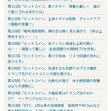
第111回「ビットコイン、夏バテか？ 残暑も厳しく 曲が
り屋とされるあの人は」
第110回「ビットコイン、上値トライは失敗 チャットアプ
リ騒動が影響？」
第109回「暗号資産税制、隣の芝は青く見え過ぎた 1年以上
保有すると・・・」
第108回「ビットコイン、米インフレ減速も上昇の勢い
は・・・相場って難しい 米投資銀行が現物ETFを所有」
第107回「ビットコイン、夏バテ気味 リスク回避の流れに
逆らえず」
第106回「ビットコイン、失速するも月間ではプラス維持
トランプ氏がビットコイン大国を掲げる」
第105回「ビットコイン、分散化が強さ 米大統領選の影響
はより不透明に」
第104回「ビットコイン、大幅反発はトランプ氏のおか
げ？ イーサリアムもついに！」
第103回「BTC、2月以来の安値更新 独政府やMt.Goxなど
売り材料目立つ ただし一巡後は持ち直す」