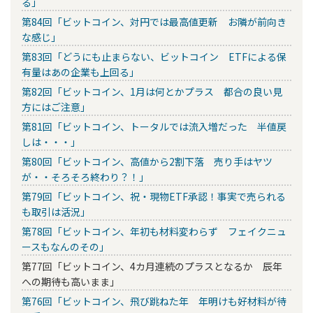
る」
第84回「ビットコイン、対円では最高値更新 お隣が前向き
な感じ」
第83回「どうにも止まらない、ビットコイン ETFによる保
有量はあの企業も上回る」
第82回「ビットコイン、1月は何とかプラス 都合の良い見
方にはご注意」
第81回「ビットコイン、トータルでは流入増だった 半値戻
しは・・・」
第80回「ビットコイン、高値から2割下落 売り手はヤツ
が・・そろそろ終わり？！」
第79回「ビットコイン、祝・現物ETF承認！事実で売られる
も取引は活況」
第78回「ビットコイン、年初も材料変わらず フェイクニュ
ースもなんのその」
第77回「ビットコイン、4カ月連続のプラスとなるか 辰年
への期待も高いまま」
第76回「ビットコイン、飛び跳ねた年 年明けも好材料が待