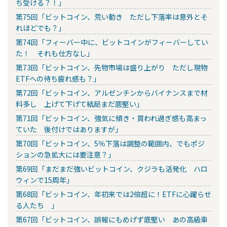
ち受ける？！」
第75回「ビットコイン、荒い動き ただし下落率は意外とそ
れほどでも？」
第74回「フィーバー中に、ビットコインがフィーバーしてい
た！ それも仕方なし」
第73回「ビットコイン、先物市場は盛り上がり ただし現物
ETFへの待ち疲れ感も？」
第72回「ビットコイン、アルゼンチンからバイナンスまで材
料多し 上げて下げて結局まだ底堅い」
第71回「ビットコイン、強気に傾き・買われ過ぎ感も高まっ
ていた 後付けではありますが」
第70回「ビットコイン、5％下落は調整の範囲内、でもポジ
ションの急拡大には要注意？」
第69回「まだまだ強いビットコイン、クジラも活発化 ハロ
ウィンで15周年」
第68回「ビットコイン、年初来では2倍超に！ETFに心躍らせ
る人たち 」
第67回「ビットコイン、誤報にもめげず底堅い あの高級車