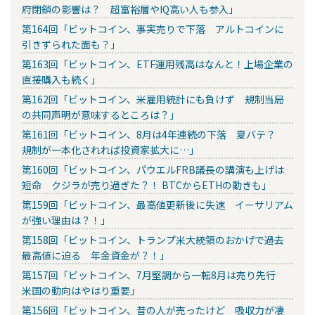
府閉鎖の影響は？ 超富裕層やIQ高い人も参入」
第164回「ビットコイン、事実売りで下落 アルトコインに
引きずられた面も？」
第163回「ビットコイン、ETF運用残高はなんと！上場企業の
直接購入も続く」
第162回「ビットコイン、米雇用統計にも負けず 規制当局
の共同声明が意味するところは？」
第161回「ビットコイン、8月は4年連続の下落 夏バテ？
規制が一本化されれば投資家拡大に…」
第160回「ビットコイン、パウエルFRB議長の講演も上げは
短命 クジラが売り過ぎた？！ BTCからETHの動きも」
第159回「ビットコイン、最高値更新後に失速 イーサリアム
が強い理由は？！」
第158回「ビットコイン、トランプ米大統領のおかげで過去
最高値に迫る 年金資金が？！」
第157回「ビットコイン、7月堅調から一転8月は売り先行
米国の動向はやはり重要」
第156回「ビットコイン、昔の人が売ったけど 吸収力が凄