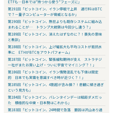
ETFも―日本では”持つから使う”フェーズに」
第191回「ビットコイン、イラン停戦で上昇 通行料はBTC
で？－量子コンピューターが脅威となるか」
第190回「ビットコイン、熱狂よりも既存システムに組み込
まれることが… トランプ大統領は今回少し違う？」
第189回「ビットコイン、消えたはずなのに？！喪失の意味
と教訓」
第188回「ビットコイン、上げ幅拡大も平均コストが抵抗水
準に ETHがBTCをアウトパフォーム」
第187回「ビットコイン、緊張緩和期待が支え ストラテジ
ー社がまたお買い上げ・ついに宇宙でマイニング？！」
第186回「ビットコイン、イラン情勢混乱でも下値は限定
的 日本でも実需を意識すべき時が近づく？！」
第185回「ビットコイン、4割超が含み損？！悲観に傾き過ぎ
という見方も」
第184回「ビットコイン、バレンタインデーは結局ダメだっ
た 積極的な中東・日本勢はこれから」
第183回「ビットコイン、24時間で急落 要因は沢山あり過