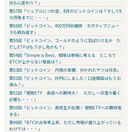
氏も心変わり？」
第57回「リップルにつれ安、8月のビットコインは？そして6
カ月後までに・・・」
第56回「ビットコイン、400万円台維持 ネガティブニュー
スも跳ね返す」
第55回「ビットコイン、ゴールドのように羽ばたけるか た
だしETFはもう少し先かも？」
第54回「Simple is Best、相場は単純に考える ところで
BTCが上がらない理由は？」
第53回「ビットコイン 円高の影響、分かれたヤツは元気」
第52回「ビットコイン、対円にしました！口座開設はもうお
済み？」
第51回「現物ETF 承認への期待大！ ただし一旦落ち着く
必要も・・・」
第50回「ビットコイン、救世主が出現！ 現物ETFへの期待高
まる」
第49回「BTCの占有率上昇、ただし市場が盛り上がっている
わけでは・・・」