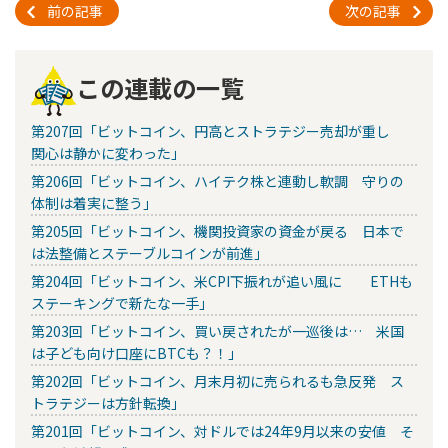
前の記事
次の記事
この連載の一覧
第207回「ビットコイン、円高とストラテジー売却が重し
関心は静かに変わった」
第206回「ビットコイン、ハイテク株と連動し軟調 守りの
体制は着実に整う」
第205回「ビットコイン、機関投資家の資金が戻る 日本で
は法整備とステーブルコインが前進」
第204回「ビットコイン、米CPI下振れが追い風に ETHも
ステーキングで新たな一手」
第203回「ビットコイン、買い戻されたが一巡後は… 米国
は子ども向け口座にBTCも？！」
第202回「ビットコイン、月末月初に売られるも急反発 ス
トラテジーは方針転換」
第201回「ビットコイン、対ドルでは24年9月以来の安値 そ