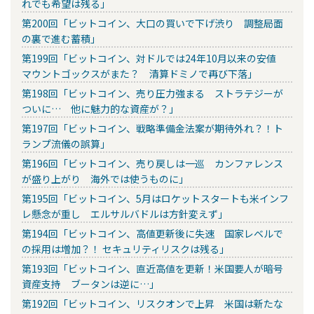
れでも希望は残る」
第200回「ビットコイン、大口の買いで下げ渋り 調整局面
の裏で進む蓄積」
第199回「ビットコイン、対ドルでは24年10月以来の安値
マウントゴックスがまた？ 清算ドミノで再び下落」
第198回「ビットコイン、売り圧力強まる ストラテジーが
ついに… 他に魅力的な資産が？」
第197回「ビットコイン、戦略準備金法案が期待外れ？！ト
ランプ流儀の誤算」
第196回「ビットコイン、売り戻しは一巡 カンファレンス
が盛り上がり 海外では使うものに」
第195回「ビットコイン、5月はロケットスタートも米インフ
レ懸念が重し エルサルバドルは方針変えず」
第194回「ビットコイン、高値更新後に失速 国家レベルで
の採用は増加？！ セキュリティリスクは残る」
第193回「ビットコイン、直近高値を更新！米国要人が暗号
資産支持 ブータンは逆に…」
第192回「ビットコイン、リスクオンで上昇 米国は新たな