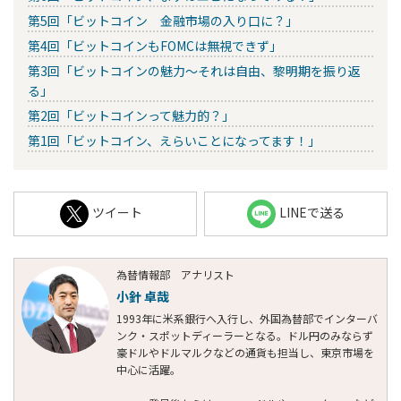
第5回「ビットコイン 金融市場の入り口に？」
第4回「ビットコインもFOMCは無視できず」
第3回「ビットコインの魅力～それは自由、黎明期を振り返
る」
第2回「ビットコインって魅力的？」
第1回「ビットコイン、えらいことになってます！」
ツイート
LINEで送る
為替情報部 アナリスト
小針 卓哉
1993年に米系銀行へ入行し、外国為替部でインターバ
ンク・スポットディーラーとなる。ドル円のみならず
豪ドルやドルマルクなどの通貨も担当し、東京市場を
中心に活躍。