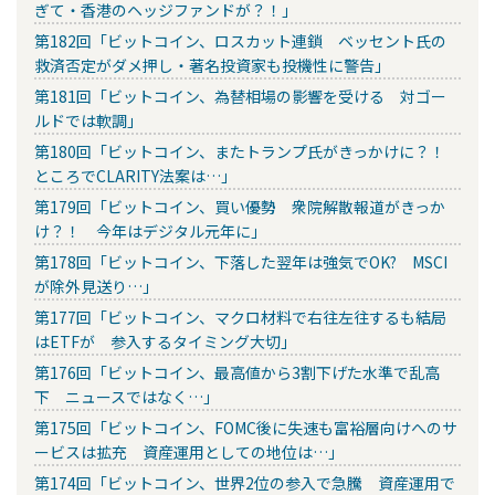
ぎて・香港のヘッジファンドが？！」
第182回「ビットコイン、ロスカット連鎖 ベッセント氏の
救済否定がダメ押し・著名投資家も投機性に警告」
第181回「ビットコイン、為替相場の影響を受ける 対ゴー
ルドでは軟調」
第180回「ビットコイン、またトランプ氏がきっかけに？！
ところでCLARITY法案は…」
第179回「ビットコイン、買い優勢 衆院解散報道がきっか
け？！ 今年はデジタル元年に」
第178回「ビットコイン、下落した翌年は強気でOK? MSCI
が除外見送り…」
第177回「ビットコイン、マクロ材料で右往左往するも結局
はETFが 参入するタイミング大切」
第176回「ビットコイン、最高値から3割下げた水準で乱高
下 ニュースではなく…」
第175回「ビットコイン、FOMC後に失速も富裕層向けへのサ
ービスは拡充 資産運用としての地位は…」
第174回「ビットコイン、世界2位の参入で急騰 資産運用で