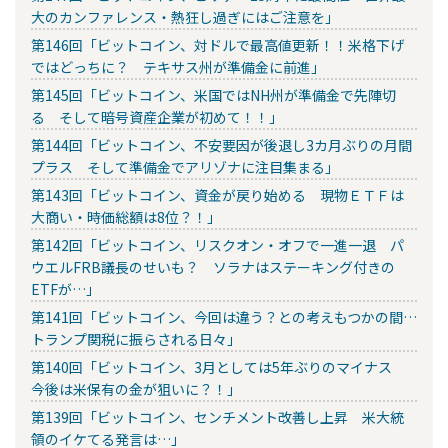
大のカンファレンス・熱狂し過ぎにはご注意を」
第146回「ビットコイン、対ドルで最高値更新！！米格下げ
ではどっちに？ テキサス州が準備金に前進」
第145回「ビットコイン、米国ではNH州が準備金で先陣切
る そして暗号資産企業が初めて！！」
第144回「ビットコイン、不安要因が後退し3カ月ぶりの月間
プラス そして準備金でアリゾナに注目集まる」
第143回「ビットコイン、資金が戻り始める 現物ＥＴＦは
大商い・時価総額は8位？！」
第142回「ビットコイン、リスクオン・オフで一進一退 パ
ウエルFRB議長のせいも？ ソラナはステーキング付きの
ETFが…」
第141回「ビットコイン、今回は違う？との考えもつかの間…
トランプ関税に振らされる日々」
第140回「ビットコイン、3月としては5年ぶりのマイナス
今後は米保有の金が狙いに？！」
第139回「ビットコイン、センチメント改善し上昇 米大統
領のイケてる発言は…」