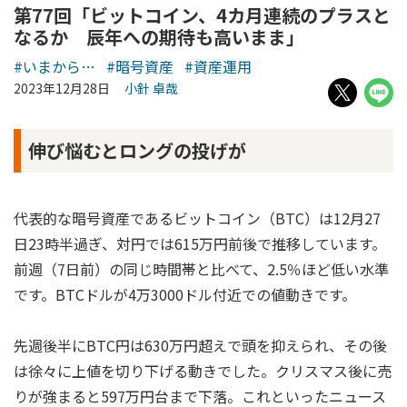
第77回「ビットコイン、4カ月連続のプラスと
なるか 辰年への期待も高いまま」
#いまから…
#暗号資産
#資産運用
2023年12月28日
小針 卓哉
伸び悩むとロングの投げが
代表的な暗号資産であるビットコイン（BTC）は12月27
日23時半過ぎ、対円では615万円前後で推移しています。
前週（7日前）の同じ時間帯と比べて、2.5％ほど低い水準
です。BTCドルが4万3000ドル付近での値動きです。
先週後半にBTC円は630万円超えで頭を抑えられ、その後
は徐々に上値を切り下げる動きでした。クリスマス後に売
りが強まると597万円台まで下落。これといったニュース