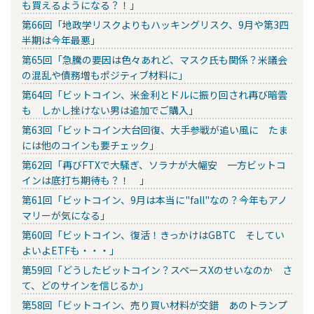
も買えるようになる？！」
第66回「地政学リスクよりもハッキングリスク、9月や第3四
半期は今年最悪」
第65回「急騰の要因は色々あれど、マスク氏も関係？米議会
の混乱や債務増もポジティブ材料に」
第64回「ビットコイン、米金利とドルに振り回され再び暗雲
も しかし挫けない男は追加でご購入」
第63回「ビットコイン大台回復、大手参戦が追い風に たま
には他のコインも要チェック」
第62回「再びFTXで大騒ぎ、ソラナが大幅安 一方ビットコ
インは底打ち期待も？！ 」
第61回「ビットコイン、9月は本当に"fall"なの？今年もアノ
マリーが気になる」
第60回「ビットコイン、復活！きっかけはGBTC そしてい
よいよETFも・・・」
第59回「どうしたビットコイン？スペースXのせいなのか さ
て、どのサインを信じるか」
第58回「ビットコイン、売り買い材料が交錯 あのトランプ