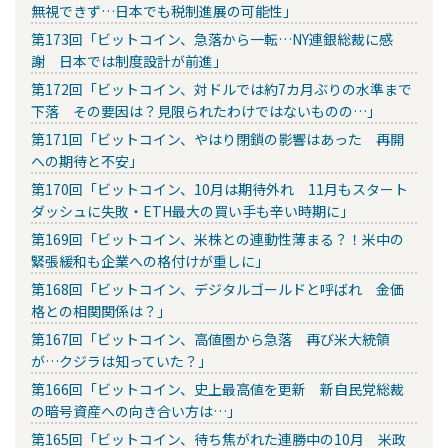
無視できず…日本でも税制進展の可能性」
第173回「ビットコイン、急落から一転…NY連銀総裁に感
謝 日本では制度設計が前進」
第172回「ビットコイン、対ドルでは約7カ月ぶりの水準まで
下落 その要因は？見限られたわけではないものの…」
第171回「ビットコイン、やはり閉鎖の影響はあった 再開
への期待と不安」
第170回「ビットコイン、10月は期待外れ 11月もスタート
ダッシュに失敗・ETH最大の買い手も辛い時期に」
第169回「ビットコイン、米株との連動性薄まる？！米中の
緊張緩和も企業への格付けが重しに」
第168回「ビットコイン、デジタルゴールドと呼ばれ 金価
格との相関関係は？」
第167回「ビットコイン、高値圏から急落 再び米大統領
が…クジラは知っていた？」
第166回「ビットコイン、史上最高値を更新 新自民党総裁
の暗号資産への向き合い方は…」
第165回「ビットコイン、待ち焦がれた連勝中の10月 米政