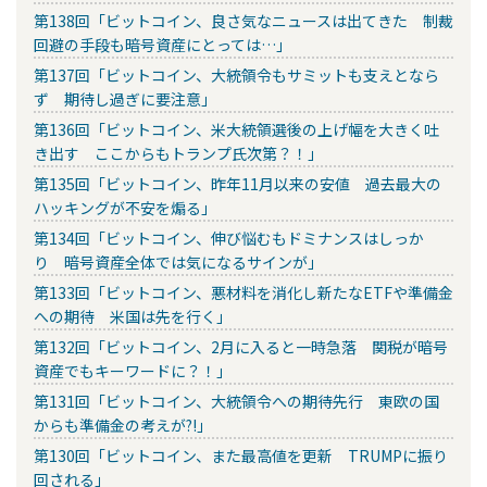
第138回「ビットコイン、良さ気なニュースは出てきた 制裁
回避の手段も暗号資産にとっては…」
第137回「ビットコイン、大統領令もサミットも支えとなら
ず 期待し過ぎに要注意」
第136回「ビットコイン、米大統領選後の上げ幅を大きく吐
き出す ここからもトランプ氏次第？！」
第135回「ビットコイン、昨年11月以来の安値 過去最大の
ハッキングが不安を煽る」
第134回「ビットコイン、伸び悩むもドミナンスはしっか
り 暗号資産全体では気になるサインが」
第133回「ビットコイン、悪材料を消化し新たなETFや準備金
への期待 米国は先を行く」
第132回「ビットコイン、2月に入ると一時急落 関税が暗号
資産でもキーワードに？！」
第131回「ビットコイン、大統領令への期待先行 東欧の国
からも準備金の考えが?!」
第130回「ビットコイン、また最高値を更新 TRUMPに振り
回される」