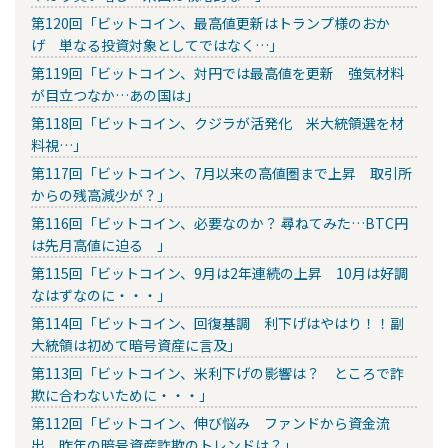
第120回「ビットコイン、最高値更新はトランプ様のおか
げ 単なる投資対象としてではなく…」
第119回「ビットコイン、対円では最高値を更新 強気材料
が目立つなか…あの国は」
第118回「ビットコイン、クジラが活発化 米大統領選を材
料視…」
第117回「ビットコイン、7月以来の高値圏まで上昇 取引所
からの残高減少が？」
第116回「ビットコイン、必要なのか？ 尋ねてみた…BTC円
は先月高値に迫る 」
第115回「ビットコイン、9月は2年連続の上昇 10月は好調
なはずなのに・・・」
第114回「ビットコイン、回復基調 利下げはやはり！！副
大統領は初めて暗号資産に言及」
第113回「ビットコイン、米利下げの影響は？ ところで詐
欺に合わないために・・・」
第112回「ビットコイン、伸び悩み ファンドから資金流
出 昨年の暗号資産詐欺のトレンドは？」