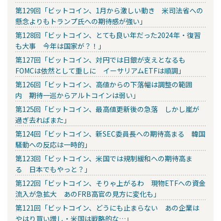
第129回「ビットコイン、1月から激しい動き 米司法省への
懸念よりもトランプ氏への期待感が強い」
第128回「ビットコイン、とても良い年だった2024年・復習
も大事 今年は国家が？！」
第127回「ビットコイン、対円では日銀が支えとなるも
FOMCは依然として重しに イーサリアムETFは順調」
第126回「ビットコイン、高値からの下落幅は調整の範囲
内 期待一巡からアルトコインは弱い」
第125回「ビットコイン、最高値更新後の急落 しかし嵐が
過ぎ去ればまた」
第124回「ビットコイン、新SEC委員長への期待高まる 韓国
騒動への反応は一時的」
第123回「ビットコイン、米国では規制緩和への期待高ま
る 日本でもやっと？」
第122回「ビットコイン、そりゃ上がるわ 現物ETFへの資金
流入が急拡大 あのFRB高官の見方に変化も」
第121回「ビットコイン、どうにも止まらない あの企業は
やはり買い増し・米国は戦略的な…」