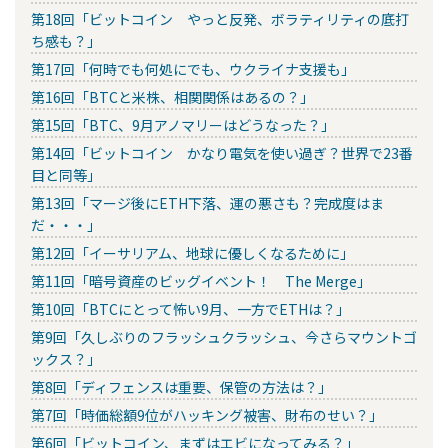
第18回「ビットコイン やっと反発、ボラティリティの底打
ち感も？」
第17回「何時でも何処にでも、ウクライナ支援も」
第16回「BTCと米株、相関関係はあるの？」
第15回「BTC、9月アノマリーはどうなった？」
第14回「ビットコイン かなり電気を使い過ぎ？世界で23番
目と同等」
第13回「マージ後にETH下落、運の悪さも？完成度はま
だ・・・」
第12回「イーサリアム、地球に優しくなるために」
第11回「暗号資産のビッグイベント！ The Merge」
第10回「BTCにとって怖い9月、一方でETHは？」
第9回「久しぶりのフラッシュクラッシュ、今さらマウントゴ
ックス？」
第8回「ディフェンスは重要、保管の方法は？」
第7回「時価総額9位がハッキング被害、財布のせい？」
第6回「ビットコイン、まずはエビになってみる？」