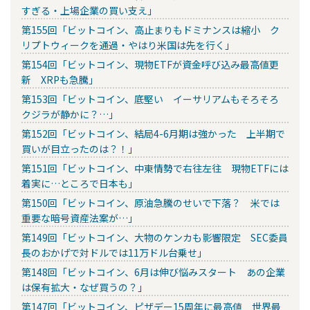
すぎる・上場企業の買い支え」
第155回「ビットコイン、高止まりもドミナンスは縮小 ク
リプトウィークを通過・やはり米国は先を行く」
第154回「ビットコイン、現物ETFが資金呼び込み最高値更
新 XRPも急騰」
第153回「ビットコイン、底堅い イーサリアムもそろそろ
クジラが静かに？…」
第152回「ビットコイン、結局4-6月期は強かった 上半期で
買いが目立ったのは？！」
第151回「ビットコイン、中東情勢で右往左往 現物ETFには
着実に…ところで日本も」
第150回「ビットコイン、原油急騰のせいで下落？ 米では
重要な暗号資産法案が…」
第149回「ビットコイン、大物のケンカも影響限定 SEC委員
長のおかげで対ドルでは11万ドル台乗せ」
第148回「ビットコイン、6月は伸び悩みスタート あの企業
は保有拡大・なぜ買うの？」
第147回「ビットコイン、ピザデー15周年に最高値 世界最