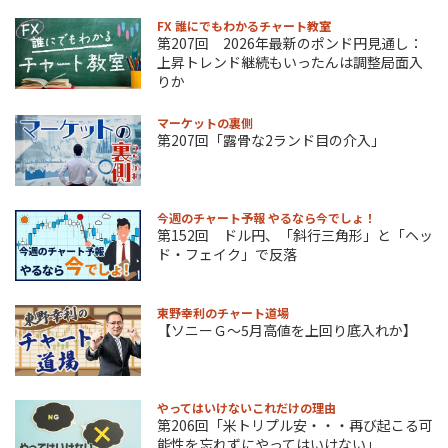
FX 誰にでもわかるチャート教室
第207回 2026年最新のポンド円見通し：
上昇トレンド継続もいったんは調整局面入
りか
マーケットの裏側
第207回「露骨な2ランド目の介入」
今週のチャート予報 やるなら今でしょ！
第152回 ドル円、「斜行三角形」と「ヘッ
ド・フェイク」で反落
東野幸利のチャート道場
【ソニーＧ～5月高値を上回り底入れか】
やってはいけないこれだけの理由
第206回「米トリプル安・・・再び起こる可
能性を忘れずにやってはいけない」