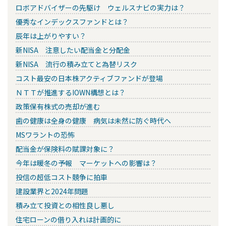
ロボアドバイザーの先駆け ウェルスナビの実力は？
優秀なインデックスファンドとは？
辰年は上がりやすい？
新NISA 注意したい配当金と分配金
新NISA 流行の積み立てと為替リスク
コスト最安の日本株アクティブファンドが登場
ＮＴＴが推進するIOWN構想とは？
政策保有株式の売却が進む
歯の健康は全身の健康 病気は未然に防ぐ時代へ
MSワラントの恐怖
配当金が保険料の賦課対象に？
今年は暖冬の予報 マーケットへの影響は？
投信の超低コスト競争に拍車
建設業界と2024年問題
積み立て投資との相性良し悪し
住宅ローンの借り入れは計画的に