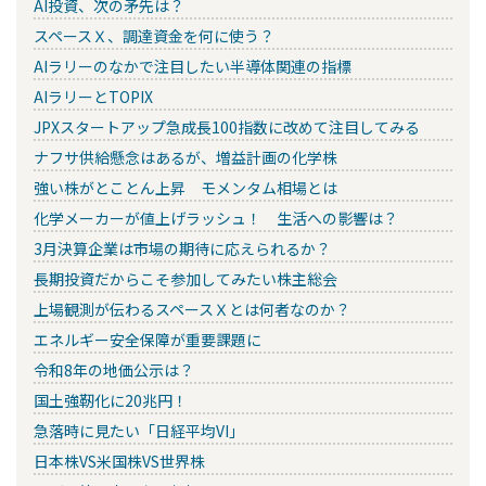
AI投資、次の矛先は？
スペースＸ、調達資金を何に使う？
AIラリーのなかで注目したい半導体関連の指標
AIラリーとTOPIX
JPXスタートアップ急成長100指数に改めて注目してみる
ナフサ供給懸念はあるが、増益計画の化学株
強い株がとことん上昇 モメンタム相場とは
化学メーカーが値上げラッシュ！ 生活への影響は？
3月決算企業は市場の期待に応えられるか？
長期投資だからこそ参加してみたい株主総会
上場観測が伝わるスペースＸとは何者なのか？
エネルギー安全保障が重要課題に
令和8年の地価公示は？
国土強靭化に20兆円！
急落時に見たい「日経平均VI」
日本株VS米国株VS世界株