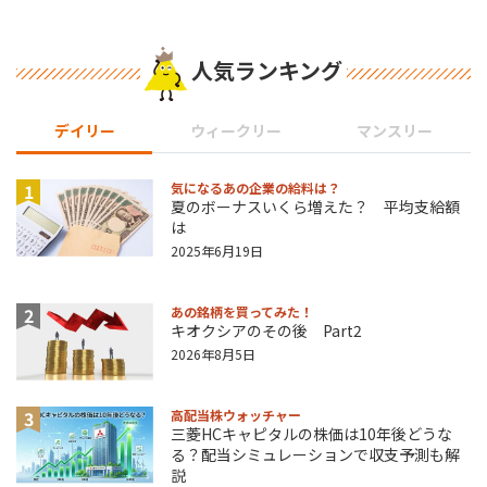
人気ランキング
デイリー
ウィークリー
マンスリー
1
気になるあの企業の給料は？
夏のボーナスいくら増えた？ 平均支給額
は
2025年6月19日
2
あの銘柄を買ってみた！
キオクシアのその後 Part2
2026年8月5日
3
高配当株ウォッチャー
三菱HCキャピタルの株価は10年後どうな
る？配当シミュレーションで収支予測も解
説