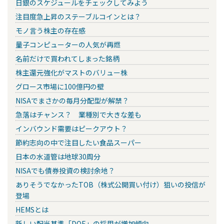
日銀のスケジュールをチェックしてみよう
注目度急上昇のステーブルコインとは？
モノ言う株主の存在感
量子コンピューターの人気が再燃
名前だけで買われてしまった銘柄
株主還元強化がマストのバリュー株
グロース市場に100億円の壁
NISAでまさかの毎月分配型が解禁？
急落はチャンス？ 業種別で大きな差も
インバウンド需要はピークアウト？
節約志向の中で注目したい食品スーパー
日本の水道管は地球30周分
NISAでも債券投資の検討余地？
ありそうでなかったTOB（株式公開買い付け）狙いの投信が
登場
HEMSとは
新しい配当基準「DOE」の採用が増加傾向