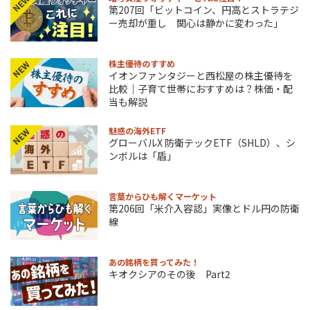
NEW
第207回「ビットコイン、円高とストラテジ
ー売却が重し 関心は静かに変わった」
株主優待のすすめ
NEW
イオンファンタジーと西松屋の株主優待を
比較｜子育て世帯におすすめは？株価・配
当も解説
魅惑の海外ETF
NEW
グローバルX 防衛テックETF（SHLD）、シ
ンボルは「盾」
言葉からひも解くマーケット
第206回「米介入容認」実像とドル円の防衛
線
あの銘柄を買ってみた！
キオクシアのその後 Part2