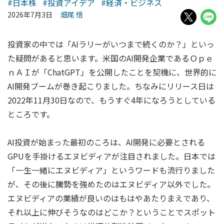
#日本株
#投資アイデア
#経済・ビジネス
2026年7月3日
畑尾 悟
投資家の中では「AIラリーがいつまで続くのか？」といっ
た疑問があると思います。米国のAI開発企業であるＯｐｅ
ｎＡＩが「ChatGPT」を公開したことを契機に、世界的に
AI開発ブームが巻き起こりました。ちなみにリリース日は
2022年11月30日なので、もうすぐ4年になろうとしている
ところです。
AI投資が始まった最初のころは、AI開発に必要とされる
GPUを手掛けるエヌビディアが注目されました。日本では
「一生一緒にエヌビディア」というワードも流行りました
が、その後に騰勢を強めたのはエヌビディア以外でした。
エヌビディアの業績が良いのはもはやあたりまえであり、
それ以上に伸びそうなのはどこか？ということでスポット