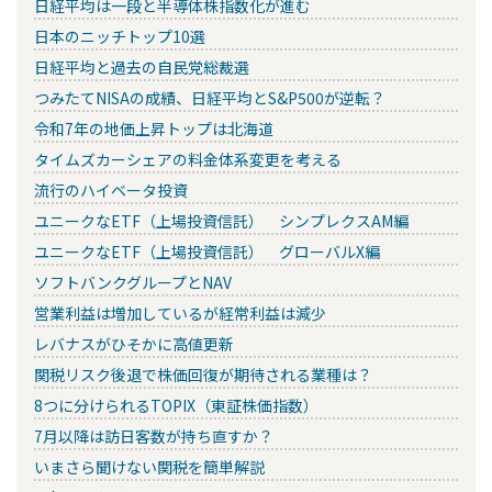
日経平均は一段と半導体株指数化が進む
日本のニッチトップ10選
日経平均と過去の自民党総裁選
つみたてNISAの成績、日経平均とS&P500が逆転？
令和7年の地価上昇トップは北海道
タイムズカーシェアの料金体系変更を考える
流行のハイベータ投資
ユニークなETF（上場投資信託） シンプレクスAM編
ユニークなETF（上場投資信託） グローバルX編
ソフトバンクグループとNAV
営業利益は増加しているが経常利益は減少
レバナスがひそかに高値更新
関税リスク後退で株価回復が期待される業種は？
8つに分けられるTOPIX（東証株価指数）
7月以降は訪日客数が持ち直すか？
いまさら聞けない関税を簡単解説