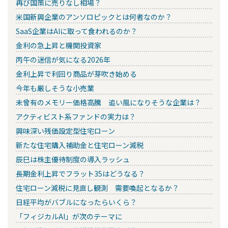
再び国策に売りなし相場？
米国新興企業のアンソロピックとは何者なのか？
SaaS企業はAIに取って食われるのか？
金利の急上昇と機関投資家
丙午の迷信が気になる2026年
金利上昇で利回り商品が芽吹き始める
今年も厳しそうな小売業
未曾有のメモリー価格高騰 追い風になりそうな企業は？
アクティビスト系ファンドの実力は？
興味深い残価設定型住宅ローン
新たな住宅購入補助金と住宅ローン減税
辰巳は株主優待制度の導入ラッシュ
長期金利上昇でフラット35はどうなる？
住宅ローン減税に見直し観測 需要喚起となるか？
日経平均がバブルになったらいくら？
「フィジカルAI」が次のテーマに