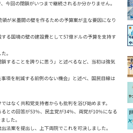
で、今回の閉鎖がいつまで継続されるか分かりません。
統領が米墨間の壁を作るための予算案が主な要因になり
する国境の壁の建設費として57億ドルの予算を支持す
した。
閉鎖することを誇りに思う」と述べるなど、当初は強気
先事項を削減する前例のない機会」と述べ、国民目線は
けではなく共和党支持者からも批判を浴び始めます。
るとの回答が53％、民主党が34％、両党が10％になる
きました。
歳出法案を提出し、上下両院でこれを可決しました。