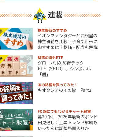
連載
株主優待のすすめ
EW
イオンファンタジーと西松屋の
株主優待を比較｜子育て世帯に
おすすめは？株価・配当も解説
魅惑の海外ETF
EW
グローバルX 防衛テック
ETF（SHLD）、シンボルは
「盾」
あの銘柄を買ってみた！
キオクシアのその後 Part2
FX 誰にでもわかるチャート教室
第207回 2026年最新のポンド
円見通し：上昇トレンド継続も
いったんは調整局面入りか