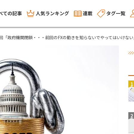
べての記事
人気ランキング
連載
タグ一覧
5回「政府機関閉鎖・・・前回のFXの動きを知らないでやってはいけない
1
2