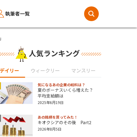
執筆者一覧
」
人気ランキング
デイリー
ウィークリー
マンスリー
気になるあの企業の給料は？
夏のボーナスいくら増えた？
平均支給額は
2025年6月19日
あの銘柄を買ってみた！
キオクシアのその後 Part2
2026年8月5日