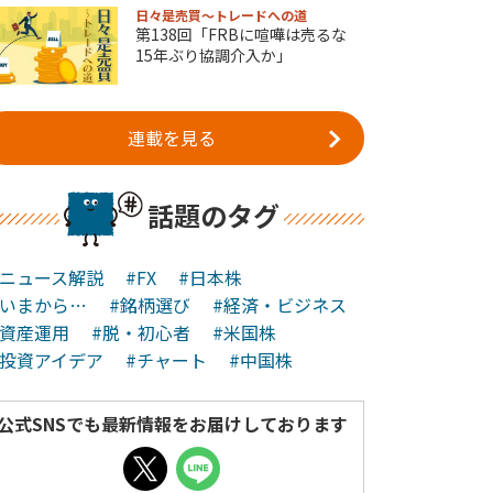
日々是売買～トレードへの道
第138回「FRBに喧嘩は売るな
15年ぶり協調介入か」
連載を見る
話題のタグ
#ニュース解説
#FX
#日本株
#いまから…
#銘柄選び
#経済・ビジネス
#資産運用
#脱・初心者
#米国株
#投資アイデア
#チャート
#中国株
公式SNSでも最新情報をお届けしております