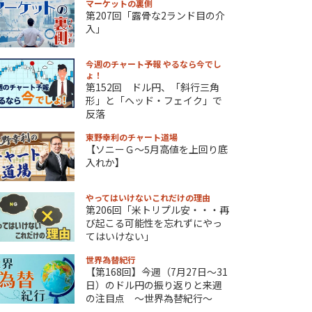
マーケットの裏側
第207回「露骨な2ランド目の介
入」
今週のチャート予報 やるなら今でし
ょ！
第152回 ドル円、「斜行三角
形」と「ヘッド・フェイク」で
反落
東野幸利のチャート道場
【ソニーＧ～5月高値を上回り底
入れか】
やってはいけないこれだけの理由
第206回「米トリプル安・・・再
び起こる可能性を忘れずにやっ
てはいけない」
世界為替紀行
【第168回】今週（7月27日～31
日）のドル円の振り返りと来週
の注目点 ～世界為替紀行～