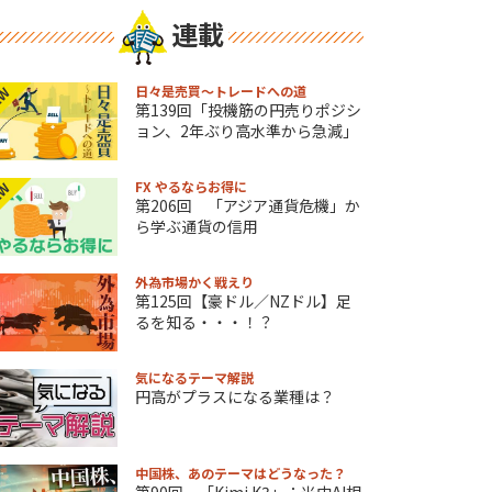
連載
日々是売買～トレードへの道
EW
第139回「投機筋の円売りポジシ
ョン、2年ぶり高水準から急減」
FX やるならお得に
EW
第206回 「アジア通貨危機」か
ら学ぶ通貨の信用
外為市場かく戦えり
第125回【豪ドル／NZドル】足
るを知る・・・！？
気になるテーマ解説
円高がプラスになる業種は？
中国株、あのテーマはどうなった？
第90回 「Kimi K3」：米中AI相