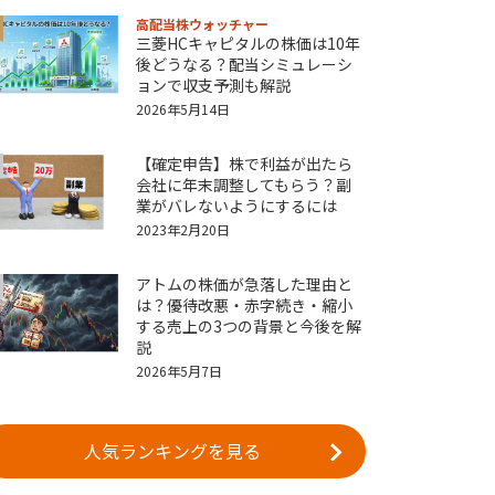
高配当株ウォッチャー
三菱HCキャピタルの株価は10年
後どうなる？配当シミュレーシ
ョンで収支予測も解説
2026年5月14日
【確定申告】株で利益が出たら
会社に年末調整してもらう？副
業がバレないようにするには
2023年2月20日
アトムの株価が急落した理由と
は？優待改悪・赤字続き・縮小
する売上の3つの背景と今後を解
説
2026年5月7日
人気ランキングを見る