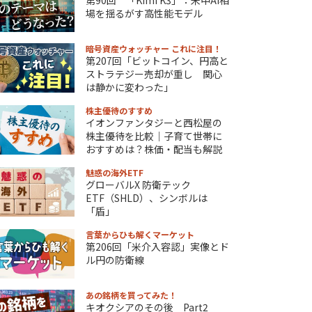
場を揺るがす高性能モデル
暗号資産ウォッチャー これに注目！
第207回「ビットコイン、円高と
ストラテジー売却が重し 関心
は静かに変わった」
株主優待のすすめ
イオンファンタジーと西松屋の
株主優待を比較｜子育て世帯に
おすすめは？株価・配当も解説
魅惑の海外ETF
グローバルX 防衛テック
ETF（SHLD）、シンボルは
「盾」
言葉からひも解くマーケット
第206回「米介入容認」実像とド
ル円の防衛線
あの銘柄を買ってみた！
キオクシアのその後 Part2