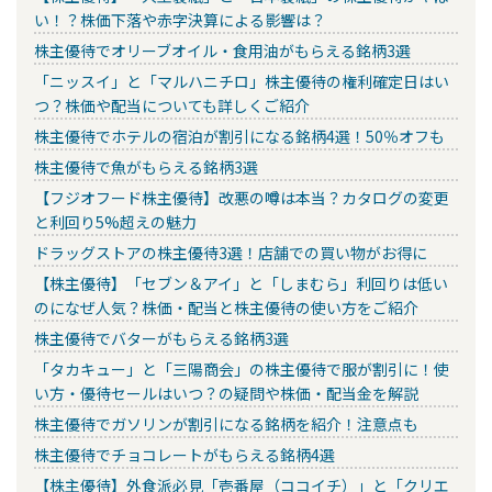
い！？株価下落や赤字決算による影響は？
株主優待でオリーブオイル・食用油がもらえる銘柄3選
「ニッスイ」と「マルハニチロ」株主優待の権利確定日はい
つ？株価や配当についても詳しくご紹介
株主優待でホテルの宿泊が割引になる銘柄4選！50％オフも
株主優待で魚がもらえる銘柄3選
【フジオフード株主優待】改悪の噂は本当？カタログの変更
と利回り5%超えの魅力
ドラッグストアの株主優待3選！店舗での買い物がお得に
【株主優待】「セブン＆アイ」と「しまむら」利回りは低い
のになぜ人気？株価・配当と株主優待の使い方をご紹介
株主優待でバターがもらえる銘柄3選
「タカキュー」と「三陽商会」の株主優待で服が割引に！使
い方・優待セールはいつ？の疑問や株価・配当金を解説
株主優待でガソリンが割引になる銘柄を紹介！注意点も
株主優待でチョコレートがもらえる銘柄4選
【株主優待】外食派必見「壱番屋（ココイチ）」と「クリエ