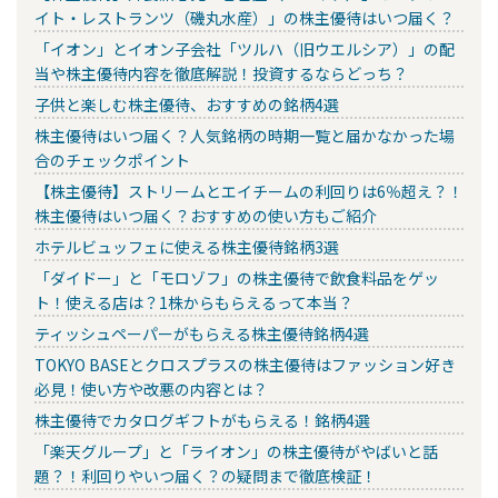
イト・レストランツ（磯丸水産）」の株主優待はいつ届く？
「イオン」とイオン子会社「ツルハ（旧ウエルシア）」の配
当や株主優待内容を徹底解説！投資するならどっち？
子供と楽しむ株主優待、おすすめの銘柄4選
株主優待はいつ届く？人気銘柄の時期一覧と届かなかった場
合のチェックポイント
【株主優待】ストリームとエイチームの利回りは6％超え？！
株主優待はいつ届く？おすすめの使い方もご紹介
ホテルビュッフェに使える株主優待銘柄3選
「ダイドー」と「モロゾフ」の株主優待で飲食料品をゲッ
ト！使える店は？1株からもらえるって本当？
ティッシュペーパーがもらえる株主優待銘柄4選
TOKYO BASEとクロスプラスの株主優待はファッション好き
必見！使い方や改悪の内容とは？
株主優待でカタログギフトがもらえる！銘柄4選
「楽天グループ」と「ライオン」の株主優待がやばいと話
題？！利回りやいつ届く？の疑問まで徹底検証！