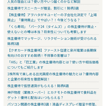
人気の理由とは？使い方やいつ届くのかなど解説
株主優待でスニーカーが贈呈、割引に！銘柄3選
【株主優待】アヲハタがキユーピーの子会社化決定で「上場
廃止」「優待廃止」でやばい？！今後どうなる？
「くら寿司」「パーク24（タイムズ）」の株主優待が廃止・
使えないとの噂は本当？将来性についても考察します
株主優待でマッサージ、リラクゼーション施術が受けられる
銘柄3選
【クオカード株主優待】ファースト住建と泉州電業は長期保
有向けのおすすめ銘柄！不祥事の影響は？
「HIS」と「巴工業」の株主優待内容とは？使い方や相当価格
についてもご紹介します
1株所有で楽しめる出光興産の株主優待の魅力とは？優待内容
と企業の将来性を徹底解説！
株主優待で仮想通貨がもらえる！銘柄4選
神戸物産（業務スーパー）とカナモトの株主優待で食料品を
ゲット！優待と配当はいつもらえる？
パソコン関連の株主優待3選！液晶ディスプレイ贈呈や修理、