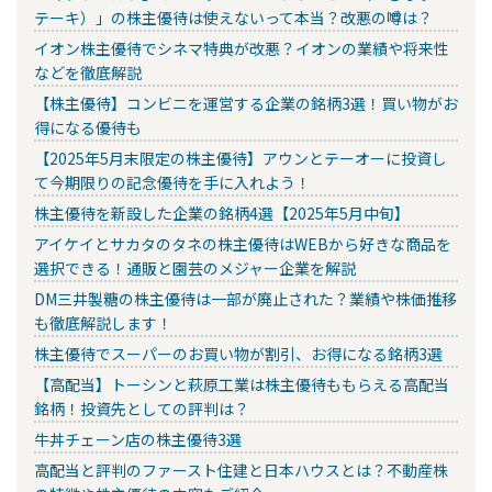
テーキ）」の株主優待は使えないって本当？改悪の噂は？
イオン株主優待でシネマ特典が改悪？イオンの業績や将来性
などを徹底解説
【株主優待】コンビニを運営する企業の銘柄3選！買い物がお
得になる優待も
【2025年5月末限定の株主優待】アウンとテーオーに投資し
て今期限りの記念優待を手に入れよう！
株主優待を新設した企業の銘柄4選【2025年5月中旬】
アイケイとサカタのタネの株主優待はWEBから好きな商品を
選択できる！通販と園芸のメジャー企業を解説
DM三井製糖の株主優待は一部が廃止された？業績や株価推移
も徹底解説します！
株主優待でスーパーのお買い物が割引、お得になる銘柄3選
【高配当】トーシンと萩原工業は株主優待ももらえる高配当
銘柄！投資先としての評判は？
牛丼チェーン店の株主優待3選
高配当と評判のファースト住建と日本ハウスとは？不動産株