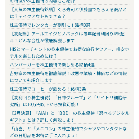
の特徴や株主優待の内容もご紹介
【人気の株主優待銘柄】くら寿司と伊藤園でもらえる商品と
は？テイクアウトもできる？
株主優待でレンタカーが割引に！銘柄3選
【高配当】アールエイジとノバックは毎年配当利回り4％超
え！どんな会社か徹底解説します
HISとマーチャントの株主優待でお得な旅行やツアー、格安ホ
テルを楽しむためには？
ハンバーガーを株主優待で楽しめる銘柄4選
吉野家の株主優待を徹底解説！改悪や業績・株価などの情報
についても紹介します
株主優待でコーヒーが飲める！銘柄3選
【高利回り株主優待】「日神グループ」と「サイトリ細胞研
究所」は10万円以下から投資可能！
【3月決算】「AIAI」と「BBD」の株主優待『選べるデジタル
ギフト』とは？詳しく解説します
「山喜」と「メニコン」の株主優待でシャツやコンタクトな
どの日用品をお得に手に入れよう！