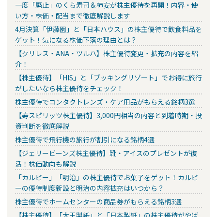
一度「廃止」のくら寿司＆柿安が株主優待を再開！内容・使
い方・株価・配当まで徹底解説します
4月決算「伊藤園」と「日本ハウス」の株主優待で飲食料品を
ゲット！気になる株価下落の理由とは？
【クリレス・ANA・ツルハ】株主優待変更・拡充の内容を紹
介！
【株主優待】「HIS」と「ブッキングリゾート」でお得に旅行
がしたいなら株主優待をチェック！
株主優待でコンタクトレンズ・ケア用品がもらえる銘柄3選
【寿スピリッツ株主優待】3,000円相当の内容と到着時期・投
資判断を徹底解説
株主優待で飛行機の旅行が割引になる銘柄4選
【ジェリービーンズ株主優待】靴・アイスのプレゼントが復
活！株価動向も解説
「カルビー」「明治」の株主優待でお菓子をゲット！カルビ
ーの優待制度新設と明治の内容拡充はいつから？
株主優待でホームセンターの商品券がもらえる銘柄3選
【株主優待】「大王製紙」と「日本製紙」の株主優待がやば