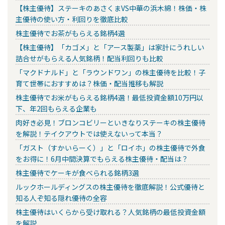
【株主優待】ステーキのあさくまVS中華の浜木綿！株価・株
主優待の使い方・利回りを徹底比較
株主優待でお茶がもらえる銘柄4選
【株主優待】「カゴメ」と「アース製薬」は家計にうれしい
詰合せがもらえる人気銘柄！配当利回りも比較
「マクドナルド」と「ラウンドワン」の株主優待を比較！子
育て世帯におすすめは？株価・配当推移も解説
株主優待でお米がもらえる銘柄4選！最低投資金額10万円以
下、年2回もらえる企業も
肉好き必見！ブロンコビリーといきなりステーキの株主優待
を解説！テイクアウトでは使えないって本当？
「ガスト（すかいらーく）」と「ロイホ」の株主優待で外食
をお得に！6月中間決算でもらえる株主優待・配当は？
株主優待でケーキが食べられる銘柄3選
ルックホールディングスの株主優待を徹底解説！公式優待と
知る人ぞ知る隠れ優待の全容
株主優待はいくらから受け取れる？人気銘柄の最低投資金額
を解説