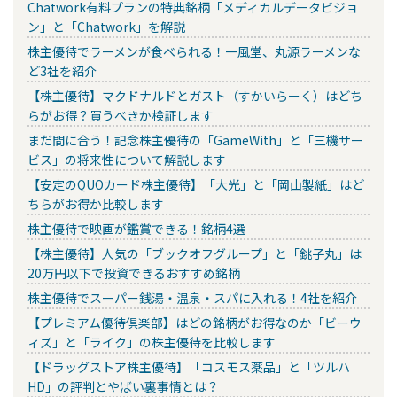
Chatwork有料プランの特典銘柄「メディカルデータビジョ
ン」と「Chatwork」を解説
株主優待でラーメンが食べられる！一風堂、丸源ラーメンな
ど3社を紹介
【株主優待】マクドナルドとガスト（すかいらーく）はどち
らがお得？買うべきか検証します
まだ間に合う！記念株主優待の「GameWith」と「三機サー
ビス」の将来性について解説します
【安定のQUOカード株主優待】「大光」と「岡山製紙」はど
ちらがお得か比較します
株主優待で映画が鑑賞できる！銘柄4選
【株主優待】人気の「ブックオフグループ」と「銚子丸」は
20万円以下で投資できるおすすめ銘柄
株主優待でスーパー銭湯・温泉・スパに入れる！4社を紹介
【プレミアム優待倶楽部】はどの銘柄がお得なのか「ビーウ
ィズ」と「ライク」の株主優待を比較します
【ドラッグストア株主優待】「コスモス薬品」と「ツルハ
HD」の評判とやばい裏事情とは？