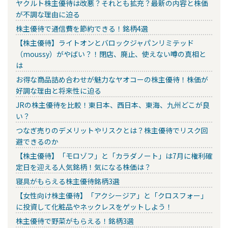
ヤクルト株主優待は改悪？それとも拡充？最新の内容と株価
が不調な理由に迫る
株主優待で通信費を節約できる！銘柄4選
【株主優待】ライトオンとバロックジャパンリミテッド
（moussy）がやばい？！閉店、廃止、使えない噂の真相と
は
お得な商品詰め合わせが魅力なヤオコーの株主優待！株価が
好調な理由と将来性に迫る
JRの株主優待を比較！東日本、西日本、東海、九州どこが良
い？
つなぎ売りのデメリットやリスクとは？株主優待でリスク回
避できるのか
【株主優待】「モロゾフ」と「カラダノート」は7月に権利確
定日を迎える人気銘柄！気になる株価は？
寝具がもらえる株主優待銘柄3選
【女性向け株主優待】「アクシージア」と「クロスフォー」
に投資して化粧品やネックレスをゲットしよう！
株主優待で野菜がもらえる！銘柄3選