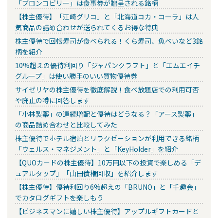
「ブロンコビリー」は食事券が贈呈される銘柄
【株主優待】「江崎グリコ」と「北海道コカ・コーラ」は人
気商品の詰め合わせが送られてくるお得な特典
株主優待で回転寿司が食べられる！くら寿司、魚べいなど3銘
柄を紹介
10%超えの優待利回り「ジャパンクラフト」と「エムエイチ
グループ」は使い勝手のいい買物優待券
サイゼリヤの株主優待を徹底解説！食べ放題店での利用可否
や廃止の噂に回答します
「小林製薬」の連続増配と優待はどうなる？「アース製薬」
の商品詰め合わせと比較してみた
株主優待でホテル宿泊とリラクゼーションが利用できる銘柄
「ウェルス・マネジメント」と「KeyHolder」を紹介
【QUOカードの株主優待】10万円以下の投資で楽しめる「デ
ュアルタップ」「山田債権回収」を紹介します
【株主優待】優待利回り6%超えの「BRUNO」と「千趣会」
でカタログギフトを楽しもう
【ビジネスマンに嬉しい株主優待】アップルギフトカードと