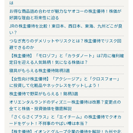
は
お得な商品詰め合わせが魅力なヤオコーの株主優待！株価が
好調な理由と将来性に迫る
JRの株主優待を比較！東日本、西日本、東海、九州どこが良
い？
つなぎ売りのデメリットやリスクとは？株主優待でリスク回
避できるのか
【株主優待】「モロゾフ」と「カラダノート」は7月に権利確
定日を迎える人気銘柄！気になる株価は？
寝具がもらえる株主優待銘柄3選
【女性向け株主優待】「アクシージア」と「クロスフォー」
に投資して化粧品やネックレスをゲットしよう！
株主優待で野菜がもらえる！銘柄3選
オリエンタルランドのディズニー株主優待は改悪？変更点の
全てと株価・投資価値を徹底解説
「さくらさくプラス」と「エイチーム」の株主優待でクオカ
ードをゲット！不祥事のやばい噂は本当？
【株主優待】イオンとグループ企業の優待を解説！九州や北