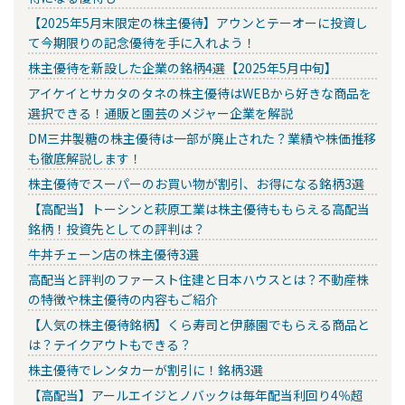
【2025年5月末限定の株主優待】アウンとテーオーに投資し
て今期限りの記念優待を手に入れよう！
株主優待を新設した企業の銘柄4選【2025年5月中旬】
アイケイとサカタのタネの株主優待はWEBから好きな商品を
選択できる！通販と園芸のメジャー企業を解説
DM三井製糖の株主優待は一部が廃止された？業績や株価推移
も徹底解説します！
株主優待でスーパーのお買い物が割引、お得になる銘柄3選
【高配当】トーシンと萩原工業は株主優待ももらえる高配当
銘柄！投資先としての評判は？
牛丼チェーン店の株主優待3選
高配当と評判のファースト住建と日本ハウスとは？不動産株
の特徴や株主優待の内容もご紹介
【人気の株主優待銘柄】くら寿司と伊藤園でもらえる商品と
は？テイクアウトもできる？
株主優待でレンタカーが割引に！銘柄3選
【高配当】アールエイジとノバックは毎年配当利回り4％超