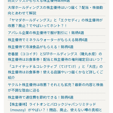
防災グッズがもらえる株主優待銘柄4選
大塚ホールディングスの株主優待はいつ届く？配当・株価動
向とあわせて解説
「ヤマダホールディングス」と「エクセディ」の株主優待が
改悪？廃止？でやばいってホント？！
アパレル企業の株主優待で服が割引に！銘柄4選
株主優待でミネラルウォーターがもらえる銘柄4選
株主優待で冷凍食品がもらえる！銘柄4選
壱番屋（ココイチ）とSFPホールディングス（磯丸水産）の
株主優待はお食事券！配当と株主優待の権利確定日はいつ？
「ユナイテッド＆コレクティブ（てけてけ）」と「大庄」の
株主優待はお食事券！使える店舗やいつ届くかなど詳しくご
紹介
ヤクルト株主優待は改悪？それとも拡充？最新の内容と株価
が不調な理由に迫る
株主優待で通信費を節約できる！銘柄4選
【株主優待】ライトオンとバロックジャパンリミテッド
（moussy）がやばい？！閉店、廃止、使えない噂の真相と