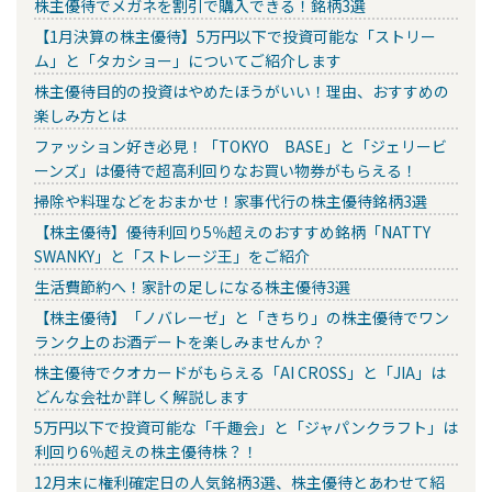
株主優待でメガネを割引で購入できる！銘柄3選
【1月決算の株主優待】5万円以下で投資可能な「ストリー
ム」と「タカショー」についてご紹介します
株主優待目的の投資はやめたほうがいい！理由、おすすめの
楽しみ方とは
ファッション好き必見！「TOKYO BASE」と「ジェリービ
ーンズ」は優待で超高利回りなお買い物券がもらえる！
掃除や料理などをおまかせ！家事代行の株主優待銘柄3選
【株主優待】優待利回り5％超えのおすすめ銘柄「NATTY
SWANKY」と「ストレージ王」をご紹介
生活費節約へ！家計の足しになる株主優待3選
【株主優待】「ノバレーゼ」と「きちり」の株主優待でワン
ランク上のお酒デートを楽しみませんか？
株主優待でクオカードがもらえる「AI CROSS」と「JIA」は
どんな会社か詳しく解説します
5万円以下で投資可能な「千趣会」と「ジャパンクラフト」は
利回り6％超えの株主優待株？！
12月末に権利確定日の人気銘柄3選、株主優待とあわせて紹