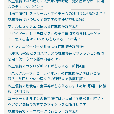
株主優待はいつ届く？人気銘柄の時期一覧と届かなかった場
合のチェックポイント
【株主優待】ストリームとエイチームの利回りは6％超え？！
株主優待はいつ届く？おすすめの使い方もご紹介
ホテルビュッフェに使える株主優待銘柄3選
「ダイドー」と「モロゾフ」の株主優待で飲食料品をゲッ
ト！使える店は？1株からもらえるって本当？
ティッシュペーパーがもらえる株主優待銘柄4選
TOKYO BASEとクロスプラスの株主優待はファッション好き
必見！使い方や改悪の内容とは？
株主優待でカタログギフトがもらえる！銘柄4選
「楽天グループ」と「ライオン」の株主優待がやばいと話
題？！利回りやいつ届く？の疑問まで徹底検証！
株主優待で飲食店の食事券がもらえるおすすめ銘柄3選！体験
談、利回りも
コーセーとミルボンの株主優待はいつ届く？選べる化粧品・
ヘアケア商品のおすすめポイントをご紹介します
株主優待でテーマパークに行こう！銘柄3選