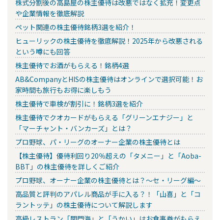
株式分割後の高島屋の株主優待は改悪ではなく拡充！変更点
や企業情報を徹底解説
ペット関連の株主優待銘柄3選を紹介！
ヒューリックの株主優待を徹底解説！2025年から改悪される
という噂にも回答
株主優待でお酒がもらえる！銘柄4選
AB&CompanyとHISの株主優待はオンラインで選択可能！お
家時間も旅行もお得に楽しもう
株主優待で車検が割引に！銘柄3選を紹介
株主優待でクオカードがもらえる「グリーンエナジー」と
「マーチャント・バンカーズ」とは？
プロ野球、パ・リーグのオーナー企業の株主優待とは
【株主優待】優待利回り20％超えの「タメニー」と「Aoba-
BBT」の株主優待を詳しくご紹介
プロ野球、オーナー企業の株主優待とは？～セ・リーグ編～
高品質と評判のアパレル商品が手に入る？！「山喜」と「コ
ラントッテ」の株主優待について解説します
高級レストラン「関門海」と「うかい」はお食事券がもらえ