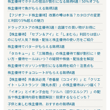
株主優待でホテルの宿泊が割引になる銘柄4選！50％オフも
株主優待で魚がもらえる銘柄3選
【フジオフード株主優待】改悪の噂は本当？カタログの変更
と利回り5%超えの魅力
ドラッグストアの株主優待3選！店舗での買い物がお得に
【株主優待】「セブン＆アイ」と「しまむら」利回りは低い
のになぜ人気？株価・配当と株主優待の使い方をご紹介
株主優待でバターがもらえる銘柄3選
「タカキュー」と「三陽商会」の株主優待で服が割引に！使
い方・優待セールはいつ？の疑問や株価・配当金を解説
株主優待でガソリンが割引になる銘柄を紹介！注意点も
株主優待でチョコレートがもらえる銘柄4選
【株主優待】外食派必見「壱番屋（ココイチ）」と「クリエ
イト・レストランツ（磯丸水産）」の株主優待はいつ届く？
「イオン」とイオン子会社「ツルハ（旧ウエルシア）」の配
当や株主優待内容を徹底解説！投資するならどっち？
子供と楽しむ株主優待、おすすめの銘柄4選