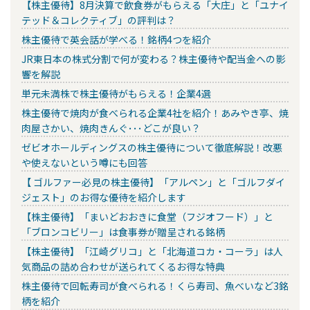
【株主優待】8月決算で飲食券がもらえる「大庄」と「ユナイ
テッド＆コレクティブ」の評判は？
株主優待で英会話が学べる！銘柄4つを紹介
JR東日本の株式分割で何が変わる？株主優待や配当金への影
響を解説
単元未満株で株主優待がもらえる！企業4選
株主優待で焼肉が食べられる企業4社を紹介！あみやき亭、焼
肉屋さかい、焼肉きんぐ･･･どこが良い？
ゼビオホールディングスの株主優待について徹底解説！改悪
や使えないという噂にも回答
【 ゴルファー必見の株主優待】「アルペン」と「ゴルフダイ
ジェスト」のお得な優待を紹介します
【株主優待】「まいどおおきに食堂（フジオフード）」と
「ブロンコビリー」は食事券が贈呈される銘柄
【株主優待】「江崎グリコ」と「北海道コカ・コーラ」は人
気商品の詰め合わせが送られてくるお得な特典
株主優待で回転寿司が食べられる！くら寿司、魚べいなど3銘
柄を紹介