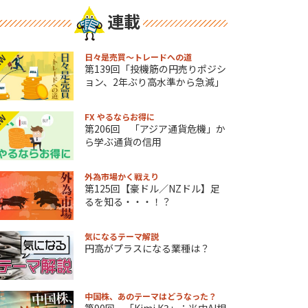
連載
日々是売買～トレードへの道
EW
第139回「投機筋の円売りポジシ
ョン、2年ぶり高水準から急減」
FX やるならお得に
EW
第206回 「アジア通貨危機」か
ら学ぶ通貨の信用
外為市場かく戦えり
第125回【豪ドル／NZドル】足
るを知る・・・！？
気になるテーマ解説
円高がプラスになる業種は？
中国株、あのテーマはどうなった？
第90回 「Kimi K3」：米中AI相