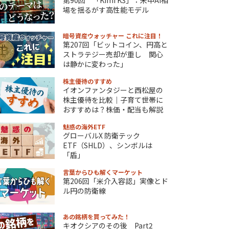
場を揺るがす高性能モデル
暗号資産ウォッチャー これに注目！
第207回「ビットコイン、円高と
ストラテジー売却が重し 関心
は静かに変わった」
株主優待のすすめ
イオンファンタジーと西松屋の
株主優待を比較｜子育て世帯に
おすすめは？株価・配当も解説
魅惑の海外ETF
グローバルX 防衛テック
ETF（SHLD）、シンボルは
「盾」
言葉からひも解くマーケット
第206回「米介入容認」実像とド
ル円の防衛線
あの銘柄を買ってみた！
キオクシアのその後 Part2