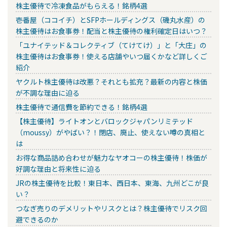
株主優待で冷凍食品がもらえる！銘柄4選
壱番屋（ココイチ）とSFPホールディングス（磯丸水産）の
株主優待はお食事券！配当と株主優待の権利確定日はいつ？
「ユナイテッド＆コレクティブ（てけてけ）」と「大庄」の
株主優待はお食事券！使える店舗やいつ届くかなど詳しくご
紹介
ヤクルト株主優待は改悪？それとも拡充？最新の内容と株価
が不調な理由に迫る
株主優待で通信費を節約できる！銘柄4選
【株主優待】ライトオンとバロックジャパンリミテッド
（moussy）がやばい？！閉店、廃止、使えない噂の真相と
は
お得な商品詰め合わせが魅力なヤオコーの株主優待！株価が
好調な理由と将来性に迫る
JRの株主優待を比較！東日本、西日本、東海、九州どこが良
い？
つなぎ売りのデメリットやリスクとは？株主優待でリスク回
避できるのか