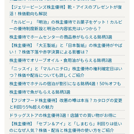
【ジェリービーンズ株主優待】靴・アイスのプレゼントが復
活！株価動向も解説
「カルビー」「明治」の株主優待でお菓子をゲット！カルビ
ーの優待制度新設と明治の内容拡充はいつから？
株主優待でホームセンターの商品券がもらえる銘柄3選
【株主優待】「大王製紙」と「日本製紙」の株主優待がやば
い！？株価下落や赤字決算による影響は？
株主優待でオリーブオイル・食用油がもらえる銘柄3選
「ニッスイ」と「マルハニチロ」株主優待の権利確定日はい
つ？株価や配当についても詳しくご紹介
株主優待でホテルの宿泊が割引になる銘柄4選！50％オフも
株主優待で魚がもらえる銘柄3選
【フジオフード株主優待】改悪の噂は本当？カタログの変更
と利回り5%超えの魅力
ドラッグストアの株主優待3選！店舗での買い物がお得に
【株主優待】「セブン＆アイ」と「しまむら」利回りは低い
のになぜ人気？株価・配当と株主優待の使い方をご紹介