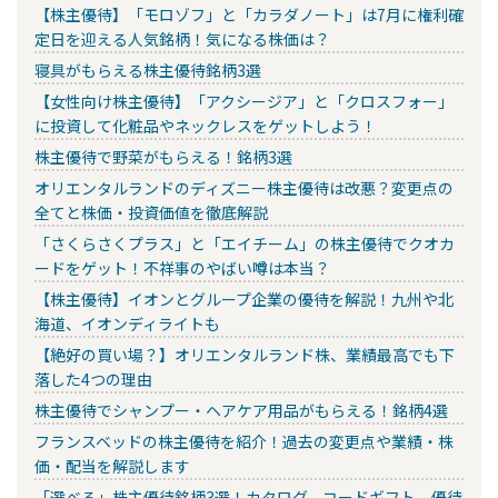
【株主優待】「モロゾフ」と「カラダノート」は7月に権利確
定日を迎える人気銘柄！気になる株価は？
寝具がもらえる株主優待銘柄3選
【女性向け株主優待】「アクシージア」と「クロスフォー」
に投資して化粧品やネックレスをゲットしよう！
株主優待で野菜がもらえる！銘柄3選
オリエンタルランドのディズニー株主優待は改悪？変更点の
全てと株価・投資価値を徹底解説
「さくらさくプラス」と「エイチーム」の株主優待でクオカ
ードをゲット！不祥事のやばい噂は本当？
【株主優待】イオンとグループ企業の優待を解説！九州や北
海道、イオンディライトも
【絶好の買い場？】オリエンタルランド株、業績最高でも下
落した4つの理由
株主優待でシャンプー・ヘアケア用品がもらえる！銘柄4選
フランスベッドの株主優待を紹介！過去の変更点や業績・株
価・配当を解説します
「選べる」株主優待銘柄3選！カタログ、コードギフト、優待