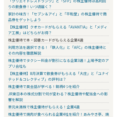
「クリエイトレストランツ」と「SFP」の株主優待は高利回
りの飲食券！いつ頃届く？
家計の味方！「セブン＆アイ」と「平和堂」の株主優待で商
品券をゲットしよう
【株主優待】クオカードがもらえる「AVANTIA」と「メディ
ア工房」はどちらがお得？
株主優待で本・図書カードがもらえる企業4選
利用方法を選択できる！「鉄人化」と「AFC」の株主優待と
その内容を徹底解説
株主優待でタクシー料金が割引になる企業3選！上場予定のア
プリ会社も
【株主優待】8月決算で飲食券がもらえる「大庄」と「ユナイ
テッド＆コレクティブ」の評判は？
株主優待で英会話が学べる！銘柄4つを紹介
JR東日本の株式分割で何が変わる？株主優待や配当金への影
響を解説
単元未満株で株主優待がもらえる！企業4選
株主優待で焼肉が食べられる企業4社を紹介！あみやき亭、焼