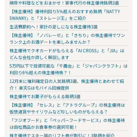
掃除や料理などをおまかせ！家事代行の株主優待銘柄3選
【株主優待】優待利回り5％超えのおすすめ銘柄「NATTY
SWANKY」と「ストレージ王」をご紹介
生活費節約へ！家計の足しになる株主優待3選
【株主優待】「ノバレーゼ」と「きちり」の株主優待でワン
ランク上のお酒デートを楽しみませんか？
株主優待でクオカードがもらえる「AI CROSS」と「JIA」は
どんな会社か詳しく解説します
5万円以下で投資可能な「千趣会」と「ジャパンクラフト」は
利回り6％超えの株主優待株？！
12月末に権利確定日の人気銘柄3選、株主優待とあわせて紹
介！ 楽天Gはモバイル回線提供
株主優待でお菓子がもらえる銘柄3選
【株主優待】「セレス」と「アトラグループ」の株主優待は
仮想通貨やサイリウムなど珍しいものがもらえる？
「フジオフード」と「ペッパーフードサービス」の株主優待
は自社商品かお食事券の選択可能！
株主優待でスキー場のリフト券が割引に！3銘柄を紹介