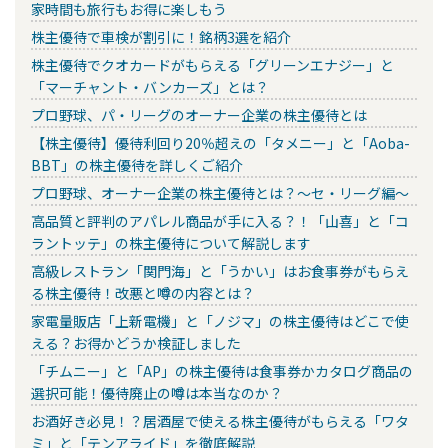
家時間も旅行もお得に楽しもう
株主優待で車検が割引に！銘柄3選を紹介
株主優待でクオカードがもらえる「グリーンエナジー」と
「マーチャント・バンカーズ」とは？
プロ野球、パ・リーグのオーナー企業の株主優待とは
【株主優待】優待利回り20％超えの「タメニー」と「Aoba-
BBT」の株主優待を詳しくご紹介
プロ野球、オーナー企業の株主優待とは？～セ・リーグ編～
高品質と評判のアパレル商品が手に入る？！「山喜」と「コ
ラントッテ」の株主優待について解説します
高級レストラン「関門海」と「うかい」はお食事券がもらえ
る株主優待！改悪と噂の内容とは？
家電量販店「上新電機」と「ノジマ」の株主優待はどこで使
える？お得かどうか検証しました
「チムニー」と「AP」の株主優待は食事券かカタログ商品の
選択可能！優待廃止の噂は本当なのか？
お酒好き必見！？居酒屋で使える株主優待がもらえる「ワタ
ミ」と「テンアライド」を徹底解説