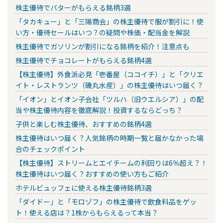
株主優待でバターがもらえる銘柄3選
「タカキュー」と「三陽商会」の株主優待で服が割引に！使
い方・優待セールはいつ？の疑問や株価・配当金を解説
株主優待でガソリンが割引になる銘柄を紹介！注意点も
株主優待でチョコレートがもらえる銘柄4選
【株主優待】外食派必見「壱番屋（ココイチ）」と「クリエ
イト・レストランツ（磯丸水産）」の株主優待はいつ届く？
「イオン」とイオン子会社「ツルハ（旧ウエルシア）」の配
当や株主優待内容を徹底解説！投資するならどっち？
子供と楽しむ株主優待、おすすめの銘柄4選
株主優待はいつ届く？人気銘柄の時期一覧と届かなかった場
合のチェックポイント
【株主優待】ストリームとエイチームの利回りは6％超え？！
株主優待はいつ届く？おすすめの使い方もご紹介
ホテルビュッフェに使える株主優待銘柄3選
「ダイドー」と「モロゾフ」の株主優待で飲食料品をゲッ
ト！使える店は？1株からもらえるって本当？