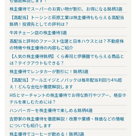
も徹底解説します！
株主優待でスーパーのお買い物が割引、お得になる銘柄3選
【高配当】トーシンと萩原工業は株主優待ももらえる高配当
銘柄！投資先としての評判は？
牛丼チェーン店の株主優待3選
高配当と評判のファースト住建と日本ハウスとは？不動産株
の特徴や株主優待の内容もご紹介
【人気の株主優待銘柄】くら寿司と伊藤園でもらえる商品と
は？テイクアウトもできる？
株主優待でレンタカーが割引に！銘柄3選
【高配当】アールエイジとノバックは毎年配当利回り4％超
え！どんな会社か徹底解説します
HISとマーチャントの株主優待でお得な旅行やツアー、格安ホ
テルを楽しむためには？
ハンバーガーを株主優待で楽しめる銘柄4選
吉野家の株主優待を徹底解説！改悪や業績・株価などの情報
についても紹介します
株主優待でコーヒーが飲める！銘柄3選