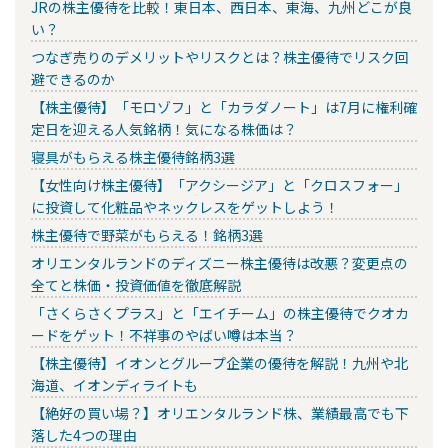
JRの株主優待を比較！東日本、西日本、東海、九州どこが良
い？
つなぎ売りのデメリットやリスクとは？株主優待でリスク回
避できるのか
【株主優待】「モロゾフ」と「カラダノート」は7月に権利確
定日を迎える人気銘柄！気になる株価は？
寝具がもらえる株主優待銘柄3選
【女性向け株主優待】「アクシージア」と「クロスフォー」
に投資して化粧品やネックレスをゲットしよう！
株主優待で野菜がもらえる！銘柄3選
オリエンタルランドのディズニー株主優待は改悪？変更点の
全てと株価・投資価値を徹底解説
「さくらさくプラス」と「エイチーム」の株主優待でクオカ
ードをゲット！不祥事のやばい噂は本当？
【株主優待】イオンとグループ企業の優待を解説！九州や北
海道、イオンディライトも
【絶好の買い場？】オリエンタルランド株、業績最高でも下
落した4つの理由