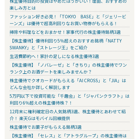
株主優待目的の投資はやめたほうがいい！理由、おすすめの
楽しみ方とは
ファッション好き必見！「TOKYO BASE」と「ジェリービ
ーンズ」は優待で超高利回りなお買い物券がもらえる！
掃除や料理などをおまかせ！家事代行の株主優待銘柄3選
【株主優待】優待利回り5％超えのおすすめ銘柄「NATTY
SWANKY」と「ストレージ王」をご紹介
生活費節約へ！家計の足しになる株主優待3選
【株主優待】「ノバレーゼ」と「きちり」の株主優待でワン
ランク上のお酒デートを楽しみませんか？
株主優待でクオカードがもらえる「AI CROSS」と「JIA」は
どんな会社か詳しく解説します
5万円以下で投資可能な「千趣会」と「ジャパンクラフト」は
利回り6％超えの株主優待株？！
12月末に権利確定日の人気銘柄3選、株主優待とあわせて紹
介！ 楽天Gはモバイル回線提供
株主優待でお菓子がもらえる銘柄3選
【株主優待】「セレス」と「アトラグループ」の株主優待は