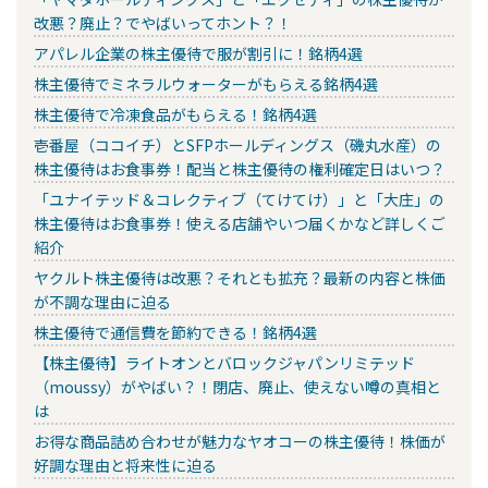
改悪？廃止？でやばいってホント？！
アパレル企業の株主優待で服が割引に！銘柄4選
株主優待でミネラルウォーターがもらえる銘柄4選
株主優待で冷凍食品がもらえる！銘柄4選
壱番屋（ココイチ）とSFPホールディングス（磯丸水産）の
株主優待はお食事券！配当と株主優待の権利確定日はいつ？
「ユナイテッド＆コレクティブ（てけてけ）」と「大庄」の
株主優待はお食事券！使える店舗やいつ届くかなど詳しくご
紹介
ヤクルト株主優待は改悪？それとも拡充？最新の内容と株価
が不調な理由に迫る
株主優待で通信費を節約できる！銘柄4選
【株主優待】ライトオンとバロックジャパンリミテッド
（moussy）がやばい？！閉店、廃止、使えない噂の真相と
は
お得な商品詰め合わせが魅力なヤオコーの株主優待！株価が
好調な理由と将来性に迫る