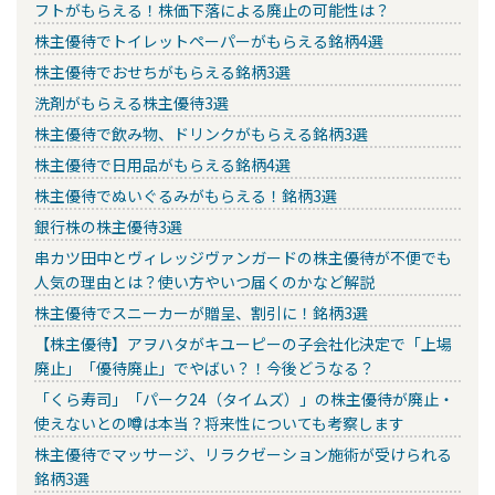
フトがもらえる！株価下落による廃止の可能性は？
株主優待でトイレットペーパーがもらえる銘柄4選
株主優待でおせちがもらえる銘柄3選
洗剤がもらえる株主優待3選
株主優待で飲み物、ドリンクがもらえる銘柄3選
株主優待で日用品がもらえる銘柄4選
株主優待でぬいぐるみがもらえる！銘柄3選
銀行株の株主優待3選
串カツ田中とヴィレッジヴァンガードの株主優待が不便でも
人気の理由とは？使い方やいつ届くのかなど解説
株主優待でスニーカーが贈呈、割引に！銘柄3選
【株主優待】アヲハタがキユーピーの子会社化決定で「上場
廃止」「優待廃止」でやばい？！今後どうなる？
「くら寿司」「パーク24（タイムズ）」の株主優待が廃止・
使えないとの噂は本当？将来性についても考察します
株主優待でマッサージ、リラクゼーション施術が受けられる
銘柄3選