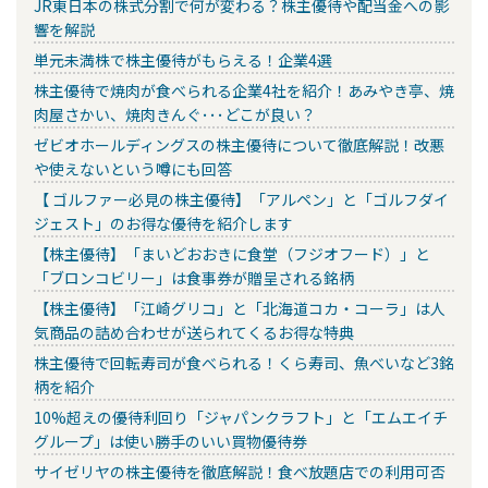
JR東日本の株式分割で何が変わる？株主優待や配当金への影
響を解説
単元未満株で株主優待がもらえる！企業4選
株主優待で焼肉が食べられる企業4社を紹介！あみやき亭、焼
肉屋さかい、焼肉きんぐ･･･どこが良い？
ゼビオホールディングスの株主優待について徹底解説！改悪
や使えないという噂にも回答
【 ゴルファー必見の株主優待】「アルペン」と「ゴルフダイ
ジェスト」のお得な優待を紹介します
【株主優待】「まいどおおきに食堂（フジオフード）」と
「ブロンコビリー」は食事券が贈呈される銘柄
【株主優待】「江崎グリコ」と「北海道コカ・コーラ」は人
気商品の詰め合わせが送られてくるお得な特典
株主優待で回転寿司が食べられる！くら寿司、魚べいなど3銘
柄を紹介
10%超えの優待利回り「ジャパンクラフト」と「エムエイチ
グループ」は使い勝手のいい買物優待券
サイゼリヤの株主優待を徹底解説！食べ放題店での利用可否