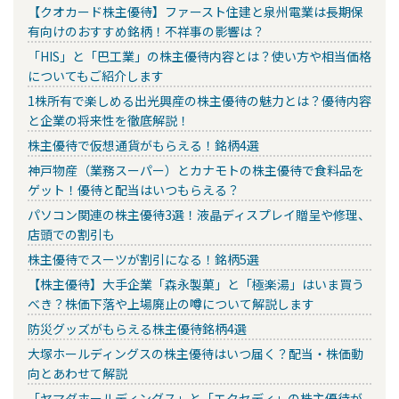
【クオカード株主優待】ファースト住建と泉州電業は長期保
有向けのおすすめ銘柄！不祥事の影響は？
「HIS」と「巴工業」の株主優待内容とは？使い方や相当価格
についてもご紹介します
1株所有で楽しめる出光興産の株主優待の魅力とは？優待内容
と企業の将来性を徹底解説！
株主優待で仮想通貨がもらえる！銘柄4選
神戸物産（業務スーパー）とカナモトの株主優待で食料品を
ゲット！優待と配当はいつもらえる？
パソコン関連の株主優待3選！液晶ディスプレイ贈呈や修理、
店頭での割引も
株主優待でスーツが割引になる！銘柄5選
【株主優待】大手企業「森永製菓」と「極楽湯」はいま買う
べき？株価下落や上場廃止の噂について解説します
防災グッズがもらえる株主優待銘柄4選
大塚ホールディングスの株主優待はいつ届く？配当・株価動
向とあわせて解説
「ヤマダホールディングス」と「エクセディ」の株主優待が