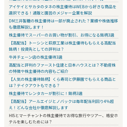
アイケイとサカタのタネの株主優待はWEBから好きな商品を
選択できる！通販と園芸のメジャー企業を解説
DM三井製糖の株主優待は一部が廃止された？業績や株価推移
も徹底解説します！
株主優待でスーパーのお買い物が割引、お得になる銘柄3選
【高配当】トーシンと萩原工業は株主優待ももらえる高配当
銘柄！投資先としての評判は？
牛丼チェーン店の株主優待3選
高配当と評判のファースト住建と日本ハウスとは？不動産株
の特徴や株主優待の内容もご紹介
【人気の株主優待銘柄】くら寿司と伊藤園でもらえる商品と
は？テイクアウトもできる？
株主優待でレンタカーが割引に！銘柄3選
【高配当】アールエイジとノバックは毎年配当利回り4％超
え！どんな会社か徹底解説します
HISとマーチャントの株主優待でお得な旅行やツアー、格安ホ
テルを楽しむためには？