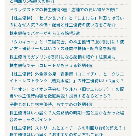
と利回り5%超えの魅力
ドラッグストアの株主優待3選！店舗での買い物がお得に
【株主優待】「セブン＆アイ」と「しまむら」利回りは低い
のになぜ人気？株価・配当と株主優待の使い方をご紹介
株主優待でバターがもらえる銘柄3選
「タカキュー」と「三陽商会」の株主優待で服が割引に！使
い方・優待セールはいつ？の疑問や株価・配当金を解説
株主優待でガソリンが割引になる銘柄を紹介！注意点も
株主優待でチョコレートがもらえる銘柄4選
【株主優待】外食派必見「壱番屋（ココイチ）」と「クリエ
イト・レストランツ（磯丸水産）」の株主優待はいつ届く？
「イオン」とイオン子会社「ツルハ（旧ウエルシア）」の配
当や株主優待内容を徹底解説！投資するならどっち？
子供と楽しむ株主優待、おすすめの銘柄4選
株主優待はいつ届く？人気銘柄の時期一覧と届かなかった場
合のチェックポイント
【株主優待】ストリームとエイチームの利回りは6％超え？！
株主優待はいつ届く？おすすめの使い方もご紹介