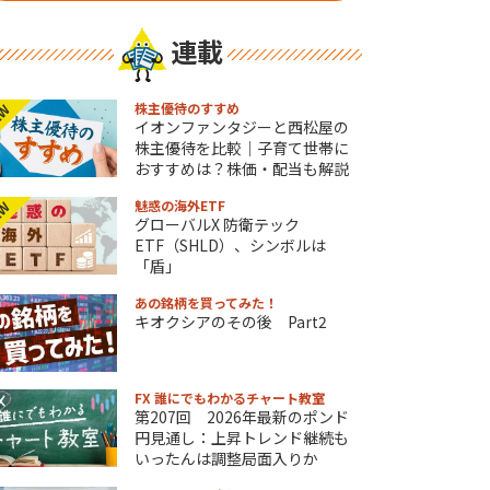
連載
株主優待のすすめ
EW
イオンファンタジーと西松屋の
株主優待を比較｜子育て世帯に
おすすめは？株価・配当も解説
魅惑の海外ETF
EW
グローバルX 防衛テック
ETF（SHLD）、シンボルは
「盾」
あの銘柄を買ってみた！
キオクシアのその後 Part2
FX 誰にでもわかるチャート教室
第207回 2026年最新のポンド
円見通し：上昇トレンド継続も
いったんは調整局面入りか