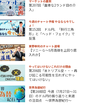
マーケットの裏側
第207回「露骨な2ランド目の介
入」
今週のチャート予報 やるなら今でし
ょ！
第152回 ドル円、「斜行三角
形」と「ヘッド・フェイク」で
反落
東野幸利のチャート道場
【ソニーＧ～5月高値を上回り底
入れか】
やってはいけないこれだけの理由
第206回「米トリプル安・・・再
び起こる可能性を忘れずにやっ
てはいけない」
世界為替紀行
【第168回】今週（7月27日～31
日）のドル円の振り返りと来週
の注目点 ～世界為替紀行～