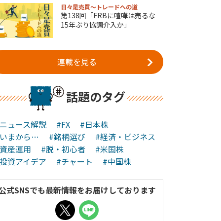
日々是売買～トレードへの道
第138回「FRBに喧嘩は売るな
15年ぶり協調介入か」
連載を見る
話題のタグ
#ニュース解説
#FX
#日本株
#いまから…
#銘柄選び
#経済・ビジネス
#資産運用
#脱・初心者
#米国株
#投資アイデア
#チャート
#中国株
公式SNSでも最新情報をお届けしております