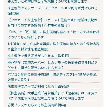
使えないとの噂は本当？将来性についても考察します
株主優待でマッサージ、リラクゼーション施術が受けられる
銘柄3選
【クオカード株主優待】ファースト住建と泉州電業は長期保
有向けのおすすめ銘柄！不祥事の影響は？
「HIS」と「巴工業」の株主優待内容とは？使い方や相当価格
についてもご紹介します
1株所有で楽しめる出光興産の株主優待の魅力とは？優待内容
と企業の将来性を徹底解説！
株主優待で仮想通貨がもらえる！銘柄4選
神戸物産（業務スーパー）とカナモトの株主優待で食料品を
ゲット！優待と配当はいつもらえる？
パソコン関連の株主優待3選！液晶ディスプレイ贈呈や修理、
店頭での割引も
株主優待でスーツが割引になる！銘柄5選
【株主優待】大手企業「森永製菓」と「極楽湯」はいま買う
べき？株価下落や上場廃止の噂について解説します
防災グッズがもらえる株主優待銘柄4選