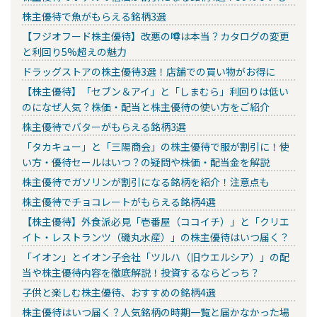
株主優待で魚がもらえる銘柄3選
【フジオフード株主優待】改悪の噂は本当？カタログの変更
と利回り5%超えの魅力
ドラッグストアの株主優待3選！店舗での買い物がお得に
【株主優待】「セブン＆アイ」と「しまむら」利回りは低い
のになぜ人気？株価・配当と株主優待の使い方をご紹介
株主優待でバターがもらえる銘柄3選
「タカキュー」と「三陽商会」の株主優待で服が割引に！使
い方・優待セールはいつ？の疑問や株価・配当金を解説
株主優待でガソリンが割引になる銘柄を紹介！注意点も
株主優待でチョコレートがもらえる銘柄4選
【株主優待】外食派必見「壱番屋（ココイチ）」と「クリエ
イト・レストランツ（磯丸水産）」の株主優待はいつ届く？
「イオン」とイオン子会社「ツルハ（旧ウエルシア）」の配
当や株主優待内容を徹底解説！投資するならどっち？
子供と楽しむ株主優待、おすすめの銘柄4選
株主優待はいつ届く？人気銘柄の時期一覧と届かなかった場