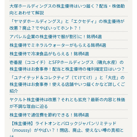
大塚ホールディングスの株主優待はいつ届く？配当・株価動
向とあわせて解説
「ヤマダホールディングス」と「エクセディ」の株主優待が
改悪？廃止？でやばいってホント？！
アパレル企業の株主優待で服が割引に！銘柄4選
株主優待でミネラルウォーターがもらえる銘柄4選
株主優待で冷凍食品がもらえる！銘柄4選
壱番屋（ココイチ）とSFPホールディングス（磯丸水産）の
株主優待はお食事券！配当と株主優待の権利確定日はいつ？
「ユナイテッド＆コレクティブ（てけてけ）」と「大庄」の
株主優待はお食事券！使える店舗やいつ届くかなど詳しくご
紹介
ヤクルト株主優待は改悪？それとも拡充？最新の内容と株価
が不調な理由に迫る
株主優待で通信費を節約できる！銘柄4選
【株主優待】ライトオンとバロックジャパンリミテッド
（moussy）がやばい？！閉店、廃止、使えない噂の真相と
は