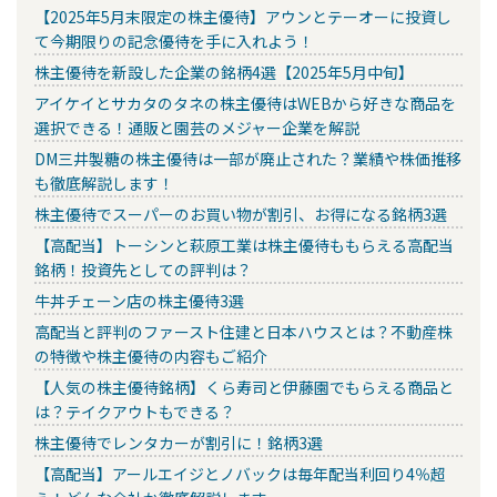
【2025年5月末限定の株主優待】アウンとテーオーに投資し
て今期限りの記念優待を手に入れよう！
株主優待を新設した企業の銘柄4選【2025年5月中旬】
アイケイとサカタのタネの株主優待はWEBから好きな商品を
選択できる！通販と園芸のメジャー企業を解説
DM三井製糖の株主優待は一部が廃止された？業績や株価推移
も徹底解説します！
株主優待でスーパーのお買い物が割引、お得になる銘柄3選
【高配当】トーシンと萩原工業は株主優待ももらえる高配当
銘柄！投資先としての評判は？
牛丼チェーン店の株主優待3選
高配当と評判のファースト住建と日本ハウスとは？不動産株
の特徴や株主優待の内容もご紹介
【人気の株主優待銘柄】くら寿司と伊藤園でもらえる商品と
は？テイクアウトもできる？
株主優待でレンタカーが割引に！銘柄3選
【高配当】アールエイジとノバックは毎年配当利回り4％超