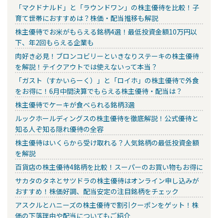
「マクドナルド」と「ラウンドワン」の株主優待を比較！子
育て世帯におすすめは？株価・配当推移も解説
株主優待でお米がもらえる銘柄4選！最低投資金額10万円以
下、年2回もらえる企業も
肉好き必見！ブロンコビリーといきなりステーキの株主優待
を解説！テイクアウトでは使えないって本当？
「ガスト（すかいらーく）」と「ロイホ」の株主優待で外食
をお得に！6月中間決算でもらえる株主優待・配当は？
株主優待でケーキが食べられる銘柄3選
ルックホールディングスの株主優待を徹底解説！公式優待と
知る人ぞ知る隠れ優待の全容
株主優待はいくらから受け取れる？人気銘柄の最低投資金額
を解説
百貨店の株主優待4銘柄を比較！スーパーのお買い物もお得に
サカタのタネとサツドラの株主優待はオンライン申し込みが
おすすめ！株価好調、配当安定の注目銘柄をチェック
アスクルとハニーズの株主優待で割引クーポンをゲット！株
価の下落理由や配当についてもご紹介