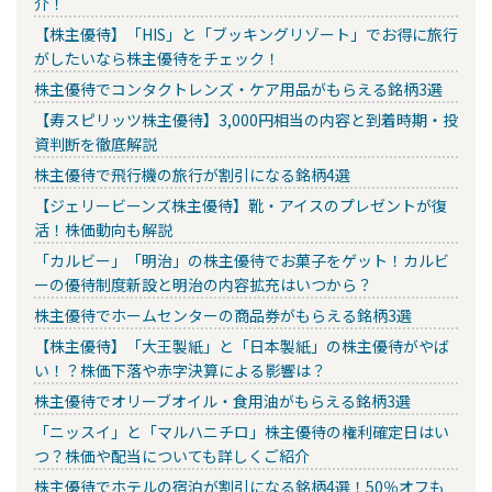
介！
【株主優待】「HIS」と「ブッキングリゾート」でお得に旅行
がしたいなら株主優待をチェック！
株主優待でコンタクトレンズ・ケア用品がもらえる銘柄3選
【寿スピリッツ株主優待】3,000円相当の内容と到着時期・投
資判断を徹底解説
株主優待で飛行機の旅行が割引になる銘柄4選
【ジェリービーンズ株主優待】靴・アイスのプレゼントが復
活！株価動向も解説
「カルビー」「明治」の株主優待でお菓子をゲット！カルビ
ーの優待制度新設と明治の内容拡充はいつから？
株主優待でホームセンターの商品券がもらえる銘柄3選
【株主優待】「大王製紙」と「日本製紙」の株主優待がやば
い！？株価下落や赤字決算による影響は？
株主優待でオリーブオイル・食用油がもらえる銘柄3選
「ニッスイ」と「マルハニチロ」株主優待の権利確定日はい
つ？株価や配当についても詳しくご紹介
株主優待でホテルの宿泊が割引になる銘柄4選！50％オフも