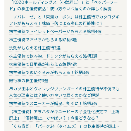
「KOZOホールディングス（小僧寿し）」と「ペッパーフー
ド」の株主優待復活！使い方やいつ届くのか詳しく解説
「ノバレーゼ」と「東海カーボン」は株主優待でカタログギ
フトがもらえる！株価下落による廃止の可能性は？
株主優待でトイレットペーパーがもらえる銘柄4選
株主優待でおせちがもらえる銘柄3選
洗剤がもらえる株主優待3選
株主優待で飲み物、ドリンクがもらえる銘柄3選
株主優待で日用品がもらえる銘柄4選
株主優待でぬいぐるみがもらえる！銘柄3選
銀行株の株主優待3選
串カツ田中とヴィレッジヴァンガードの株主優待が不便でも
人気の理由とは？使い方やいつ届くのかなど解説
株主優待でスニーカーが贈呈、割引に！銘柄3選
【株主優待】アヲハタがキユーピーの子会社化決定で「上場
廃止」「優待廃止」でやばい？！今後どうなる？
「くら寿司」「パーク24（タイムズ）」の株主優待が廃止・