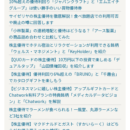
10%超えの優待利回り「ジャパンクラフト」と「エムエイチ
グループ」は使い勝手のいい買物優待券
サイゼリヤの株主優待を徹底解説！食べ放題店での利用可否
や廃止の噂に回答します
「小林製薬」の連続増配と優待はどうなる？「アース製薬」
の商品詰め合わせと比較してみた
株主優待でホテル宿泊とリラクゼーションが利用できる銘柄
「ウェルス・マネジメント」と「KeyHolder」を紹介
【QUOカードの株主優待】10万円以下の投資で楽しめる「デ
ュアルタップ」「山田債権回収」を紹介します
【株主優待】優待利回り6%超えの「BRUNO」と「千趣会」
でカタログギフトを楽しもう
【ビジネスマンに嬉しい株主優待】アップルギフトカードと
Chatwork有料プランの特典銘柄「メディカルデータビジョ
ン」と「Chatwork」を解説
株主優待でラーメンが食べられる！一風堂、丸源ラーメンな
ど3社を紹介
【株主優待】マクドナルドとガスト（すかいらーく）はどち