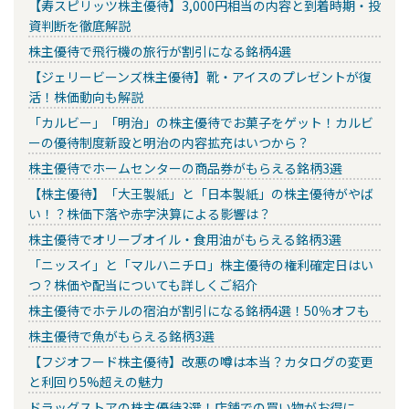
【寿スピリッツ株主優待】3,000円相当の内容と到着時期・投
資判断を徹底解説
株主優待で飛行機の旅行が割引になる銘柄4選
【ジェリービーンズ株主優待】靴・アイスのプレゼントが復
活！株価動向も解説
「カルビー」「明治」の株主優待でお菓子をゲット！カルビ
ーの優待制度新設と明治の内容拡充はいつから？
株主優待でホームセンターの商品券がもらえる銘柄3選
【株主優待】「大王製紙」と「日本製紙」の株主優待がやば
い！？株価下落や赤字決算による影響は？
株主優待でオリーブオイル・食用油がもらえる銘柄3選
「ニッスイ」と「マルハニチロ」株主優待の権利確定日はい
つ？株価や配当についても詳しくご紹介
株主優待でホテルの宿泊が割引になる銘柄4選！50％オフも
株主優待で魚がもらえる銘柄3選
【フジオフード株主優待】改悪の噂は本当？カタログの変更
と利回り5%超えの魅力
ドラッグストアの株主優待3選！店舗での買い物がお得に