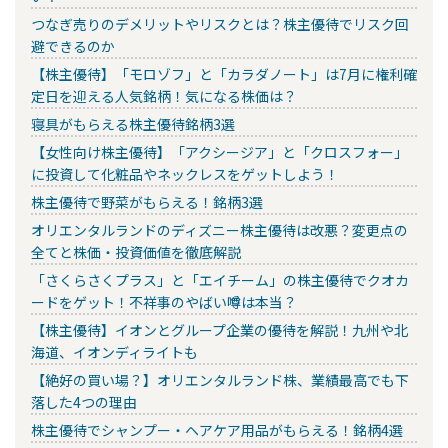
つなぎ売りのデメリットやリスクとは？株主優待でリスク回
避できるのか
【株主優待】「モロゾフ」と「カラダノート」は7月に権利確
定日を迎える人気銘柄！気になる株価は？
寝具がもらえる株主優待銘柄3選
【女性向け株主優待】「アクシージア」と「クロスフォー」
に投資して化粧品やネックレスをゲットしよう！
株主優待で野菜がもらえる！銘柄3選
オリエンタルランドのディズニー株主優待は改悪？変更点の
全てと株価・投資価値を徹底解説
「さくらさくプラス」と「エイチーム」の株主優待でクオカ
ードをゲット！不祥事のやばい噂は本当？
【株主優待】イオンとグループ企業の優待を解説！九州や北
海道、イオンディライトも
【絶好の買い場？】オリエンタルランド株、業績最高でも下
落した4つの理由
株主優待でシャンプー・ヘアケア用品がもらえる！銘柄4選