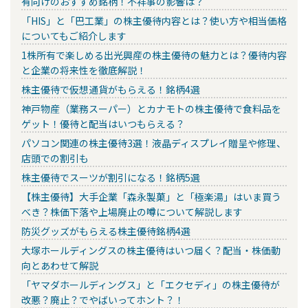
有向けのおすすめ銘柄！不祥事の影響は？
「HIS」と「巴工業」の株主優待内容とは？使い方や相当価格
についてもご紹介します
1株所有で楽しめる出光興産の株主優待の魅力とは？優待内容
と企業の将来性を徹底解説！
株主優待で仮想通貨がもらえる！銘柄4選
神戸物産（業務スーパー）とカナモトの株主優待で食料品を
ゲット！優待と配当はいつもらえる？
パソコン関連の株主優待3選！液晶ディスプレイ贈呈や修理、
店頭での割引も
株主優待でスーツが割引になる！銘柄5選
【株主優待】大手企業「森永製菓」と「極楽湯」はいま買う
べき？株価下落や上場廃止の噂について解説します
防災グッズがもらえる株主優待銘柄4選
大塚ホールディングスの株主優待はいつ届く？配当・株価動
向とあわせて解説
「ヤマダホールディングス」と「エクセディ」の株主優待が
改悪？廃止？でやばいってホント？！