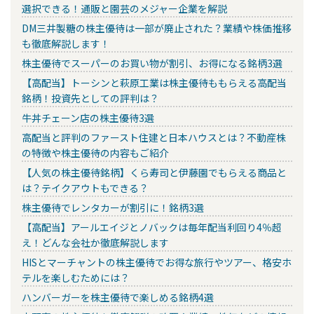
選択できる！通販と園芸のメジャー企業を解説
DM三井製糖の株主優待は一部が廃止された？業績や株価推移
も徹底解説します！
株主優待でスーパーのお買い物が割引、お得になる銘柄3選
【高配当】トーシンと萩原工業は株主優待ももらえる高配当
銘柄！投資先としての評判は？
牛丼チェーン店の株主優待3選
高配当と評判のファースト住建と日本ハウスとは？不動産株
の特徴や株主優待の内容もご紹介
【人気の株主優待銘柄】くら寿司と伊藤園でもらえる商品と
は？テイクアウトもできる？
株主優待でレンタカーが割引に！銘柄3選
【高配当】アールエイジとノバックは毎年配当利回り4％超
え！どんな会社か徹底解説します
HISとマーチャントの株主優待でお得な旅行やツアー、格安ホ
テルを楽しむためには？
ハンバーガーを株主優待で楽しめる銘柄4選