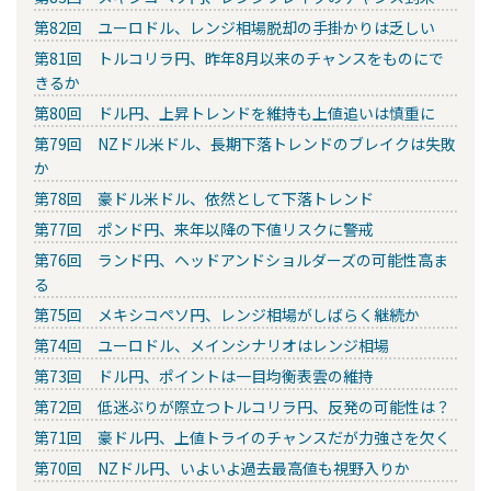
第82回 ユーロドル、レンジ相場脱却の手掛かりは乏しい
第81回 トルコリラ円、昨年8月以来のチャンスをものにで
きるか
第80回 ドル円、上昇トレンドを維持も上値追いは慎重に
第79回 NZドル米ドル、長期下落トレンドのブレイクは失敗
か
第78回 豪ドル米ドル、依然として下落トレンド
第77回 ポンド円、来年以降の下値リスクに警戒
第76回 ランド円、ヘッドアンドショルダーズの可能性高ま
る
第75回 メキシコペソ円、レンジ相場がしばらく継続か
第74回 ユーロドル、メインシナリオはレンジ相場
第73回 ドル円、ポイントは一目均衡表雲の維持
第72回 低迷ぶりが際立つトルコリラ円、反発の可能性は？
第71回 豪ドル円、上値トライのチャンスだが力強さを欠く
第70回 NZドル円、いよいよ過去最高値も視野入りか