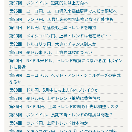
第97回 ポンドドル、短期的には上方向へ
第96回 ユーロ円、ユーロ導入来高値更新で未知の領域へ
第95回 ランド円、10数年来の相場転換となる可能性も
第94回 ドル円、急落後も上昇トレンドを維持
第93回 メキシコペソ円、上昇トレンドは健在だが・・
第92回 トルコリラ円、大きなチャンス到来か
第91回 豪ドル米ドル、上方向は攻めづらい
第90回 NZドル米ドル、トレンド転換につながる注目ポイン
トに接近
第89回 ユーロドル、ヘッド・アンド・ショルダーズの完成
なるか
第88回 ドル円、5月中にも上方向へブレイクか
第87回 豪ドル円、上昇トレンド継続に黄色信号
第86回 NZドル円、上昇トレンド継続も目先は調整リスク
第85回 ポンドドル、長期下降トレンドの転換は間近？
第84回 ランド円、上昇トレンドは本物か
第83回 メキシコペソ円、レンジブレイクのチャンス到来