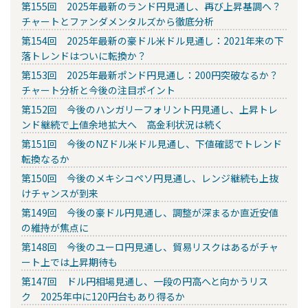
第155回 2025年最新のランド円見通し、再び上昇基調へ？
チャートとファンダメンタルズから徹底分析
第154回 2025年最新の豪ドル米ドル見通し：2021年来の下
落トレンドはついに転換か？
第153回 2025年最新ポンド円見通し：200円突破なるか？
チャート分析と今後の注目ポイント
第152回 今後のハンガリーフォリント円見通し、上昇トレ
ンド継続で上値余地拡大へ 高金利状況は続く
第151回 今後のNZドル米ドル見通し、下値確認でトレンド
転換なるか
第150回 今後のメキシコペソ円見通し、レンジ継続も上抜
けチャンスが到来
第149回 今後の豪ドル円見通し、調整が深まるか直近安値
の維持が焦点に
第148回 今後のユーロ円見通し、貿易リスクはあるがチャ
ート上では上昇期待も
第147回 ドル円相場見通し、一段の円高へと向かうリス
ク 2025年中に120円台もあり得るか