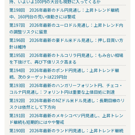
持、いよいよ100円の大台も視野に入ってくるか
第198回 2026年最新のドル円見通し：上昇トレンド継続
中、160円台の荒い値動きには警戒
第197回 2026年最新のユーロドル見通し：上昇トレンド内
の調整リスクに留意
第196回 2026年最新の豪ドル米ドル見通し：押し目買い方
針は維持
第195回 2026年最新のトルコリラ円見通し：もみ合い相場
を下抜けて、再び下値リスク高まる
第194回 2026年最新のポンド円見通し：上昇トレンド継
続、次のターゲットは219円台
第193回 2026年最新のハンガリーフォリント円、チェコ・
コルナ円見通し：フォリント円は重要な上値目処に到達
第192回 2026年最新のNZドル米ドル見通し：長期目線のリ
スクは依然として下方向
第191回 2026年最新のメキシコペソ円見通し、上昇トレン
ド継続も短期的にはやや警戒
第190回 2026年最新のランド円見通し：上昇トレンド継続