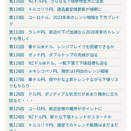
第135回 NZドル円、さらなる下値余地拡大に注意
第134回 トルコリラ円、過去最安値更新が視野に
第133回 ユーロドル、2023年来のレンジ相場を下方ブレイ
ク
第132回 ランド円、直近の下げ加速なら2020年来のトレン
ドも怪しく
第131回 豪ドル米ドル、レンジブレイクを回避できるか
第130回 ポンド円、ダブルトップの完成が迫る
第129回 NZドル米ドル、一転下落で下値目標も迫る
第128回 メキシコペソ円、現状は7円台のレンジ相場
第127回 豪ドル円、穏やかな上昇トレンドながら下値リス
クもちらり
第126回 ドル円、ポジティブな状況だがあまり強気に立ち
回ると・・・
第125回 ユーロ円、直近安値の維持がポイントに
第124回 NZドル円、新たな下落トレンドがスタートか
第123回 トルコリラ円、週足でのトレンド転換はまだまだ