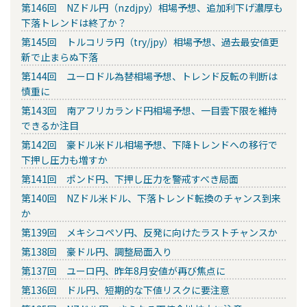
第146回 NZドル円（nzdjpy）相場予想、追加利下げ濃厚も
下落トレンドは終了か？
第145回 トルコリラ円（try/jpy）相場予想、過去最安値更
新で止まらぬ下落
第144回 ユーロドル為替相場予想、トレンド反転の判断は
慎重に
第143回 南アフリカランド円相場予想、一目雲下限を維持
できるか注目
第142回 豪ドル米ドル相場予想、下降トレンドへの移行で
下押し圧力も増すか
第141回 ポンド円、下押し圧力を警戒すべき局面
第140回 NZドル米ドル、下落トレンド転換のチャンス到来
か
第139回 メキシコペソ円、反発に向けたラストチャンスか
第138回 豪ドル円、調整局面入り
第137回 ユーロ円、昨年8月安値が再び焦点に
第136回 ドル円、短期的な下値リスクに要注意