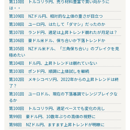
第110回 トルコリラ円、売り材料豊富で買い向かうに
は・・
第109回 NZドル円、相対的な上値の重さが目立つ
第108回 ユーロ円、はたして「ダマシ」だったのか
第107回 ランド円、週足は上昇トレンド崩れたが月足は？
第106回 豪ドル米ドル、保ち合いか下落トレンドか
第105回 NZドル米ドル、「三角保ち合い」のブレイクを見
極めたい
第104回 ドル円、上昇トレンドは崩れていない
第103回 ポンド円、順調に上値試しを継続
第102回 メキシコペソ円、2022年からの上昇トレンドは終
了？
第101回 ユーロドル、現在の下落基調でレンジブレイクな
るか
第100回 トルコリラ円、週足ベースでも変化の兆し
第99回 豪ドル円、10数年ぶりの高値の視野に
第98回 NZドル円、ますます上昇トレンドが明瞭に