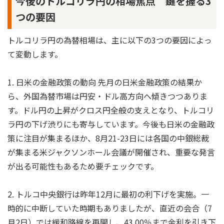
今後のトルコリラ円の相場焦点 鍵を握る3
つの要因
トルコリラ円の為替相場は、主に以下の3つの要因によっ
て変動します。
1. 日米の金融政策の動向 先月の日米金融政策の結果か
ら、外国為替市場は円安・ドル高方向へ傾きつつありま
す。ドル円の上昇がクロス円全般の支えとなり、トルコリ
ラ円の下げ渋りにも寄与しています。今後も日米の金融政
策に注目が集まるほか、8月21-23日には各国の中銀総裁
が集まる米ジャクソンホール会議が開催され、重要な発言
が出る可能性もあるため要チェックです。
2. トルコ中央銀行は昨年12月に最初の利下げを実施。一
時的に中断していた時期もありましたが、直近の会合（7
月2日）では緩和路線を再開し、43.00％まで金利を引き下