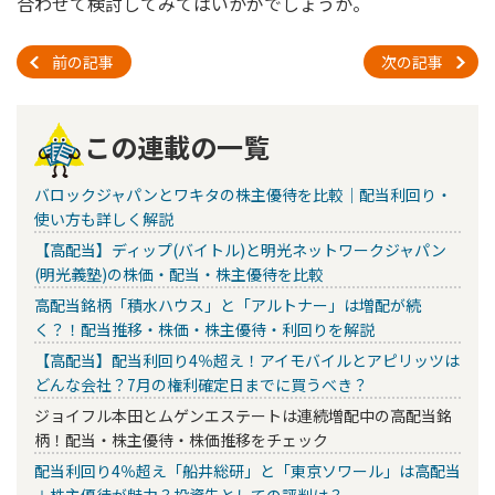
合わせて検討してみてはいかがでしょうか。
前の記事
次の記事
この連載の一覧
バロックジャパンとワキタの株主優待を比較｜配当利回り・
使い方も詳しく解説
【高配当】ディップ(バイトル)と明光ネットワークジャパン
(明光義塾)の株価・配当・株主優待を比較
高配当銘柄「積水ハウス」と「アルトナー」は増配が続
く？！配当推移・株価・株主優待・利回りを解説
【高配当】配当利回り4％超え！アイモバイルとアピリッツは
どんな会社？7月の権利確定日までに買うべき？
ジョイフル本田とムゲンエステートは連続増配中の高配当銘
柄！配当・株主優待・株価推移をチェック
配当利回り4％超え「船井総研」と「東京ソワール」は高配当
＋株主優待が魅力？投資先としての評判は？