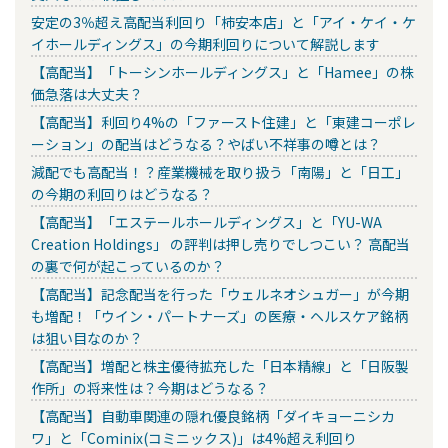
安定の3％超え高配当利回り「柿安本店」と「アイ・ケイ・ケ
イホールディングス」の今期利回りについて解説します
【高配当】「トーシンホールディングス」と「Hamee」の株
価急落は大丈夫？
【高配当】利回り4%の「ファースト住建」と「東建コーポレ
ーション」の配当はどうなる？やばい不祥事の噂とは？
減配でも高配当！？産業機械を取り扱う「南陽」と「日工」
の今期の利回りはどうなる？
【高配当】「エステールホールディングス」と「YU-WA
Creation Holdings」 の評判は押し売りでしつこい？ 高配当
の裏で何が起こっているのか？
【高配当】記念配当を行った「ウェルネオシュガー」が今期
も増配！「ウイン・パートナーズ」の医療・ヘルスケア銘柄
は狙い目なのか？
【高配当】増配と株主優待拡充した「日本精線」と「日阪製
作所」の将来性は？今期はどうなる？
【高配当】自動車関連の隠れ優良銘柄「ダイキョーニシカ
ワ」と「Cominix(コミニックス)」は4%超え利回り