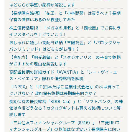
はどちらが手堅い銘柄か解説します
【長期保有銘柄】「花王」と「小林製薬」は買うべき？長期
保有の価値はあるのか検証してみた
株主優待活用術！「メガネのJINS」と「西松屋」でお得にラ
イフスタイルを上げていこう！
おしゃれに嬉しい高配当銘柄「三陽商会」と「バロックジャ
パンリミテッド」はどちらがお得！？
【高配当】「明光義塾」と「スタジオアリス」の子育て銘柄
がおすすめの理由を解説します
高配当銘柄の詳細ガイド「AVANTIA」と「シー・ヴイ・エ
ス・ベイエリア」隠れた優秀銘柄を解説
「INPEX」と「JT(日本たばこ産業株式会社)」の株は買って
はいけない？ 政府保有銘柄は長期保有向きか？
長期保有の優良銘柄「KDDI（au）」と「ソフトバンク」の株
価は今後どうなる？カタログギフトも貰える銘柄について解
説します
「三井住友フィナンシャルグループ（8316）」「三菱UFJフ
ィナンシャルグループ」の株価はなぜ安い？長期保有に向い