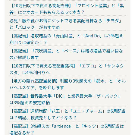
【10万円以下で買える高配当株】「フロイント産業」と「黒
谷」はクオカードももらえるって本当？
必見！服や靴がお得にゲットできる高配当株なら「チヨダ」
と「バロック」がおすすめ
【高配当】増収増益の「青山財産」と「And Do」は3%超え
利回りは確定か！？
【高配当】「穴吹興産」と「ベース」は増収増益で狙い目な
のか解説します
【10万円以下で買える高配当銘柄】「エプコ」と「サンネク
スタ」は4％利回りへ
【地方の隠れ高配当銘柄】利回り3％超えの「鈴木」と「オル
バヘルスケア」を紹介します
【高配当】世界最大手「DIC」と業界最大手「ザ・パック」
は3％超えの安定銘柄
【高配当】連続増配「花王」と「ユニ・チャーム」の6月配当
は？結局、投資先としてどうなの？
【高配当】3％超えの「artience」と「キッツ」の6月配当は
増配なるか？