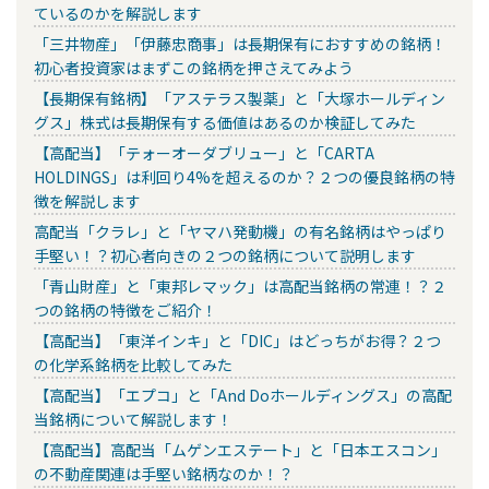
ているのかを解説します
「三井物産」「伊藤忠商事」は長期保有におすすめの銘柄！
初心者投資家はまずこの銘柄を押さえてみよう
【長期保有銘柄】「アステラス製薬」と「大塚ホールディン
グス」株式は長期保有する価値はあるのか検証してみた
【高配当】「テォーオーダブリュー」と「CARTA
HOLDINGS」は利回り4%を超えるのか？２つの優良銘柄の特
徴を解説します
高配当「クラレ」と「ヤマハ発動機」の有名銘柄はやっぱり
手堅い！？初心者向きの２つの銘柄について説明します
「青山財産」と「東邦レマック」は高配当銘柄の常連！？２
つの銘柄の特徴をご紹介！
【高配当】「東洋インキ」と「DIC」はどっちがお得？２つ
の化学系銘柄を比較してみた
【高配当】「エプコ」と「And Doホールディングス」の高配
当銘柄について解説します！
【高配当】高配当「ムゲンエステート」と「日本エスコン」
の不動産関連は手堅い銘柄なのか！？