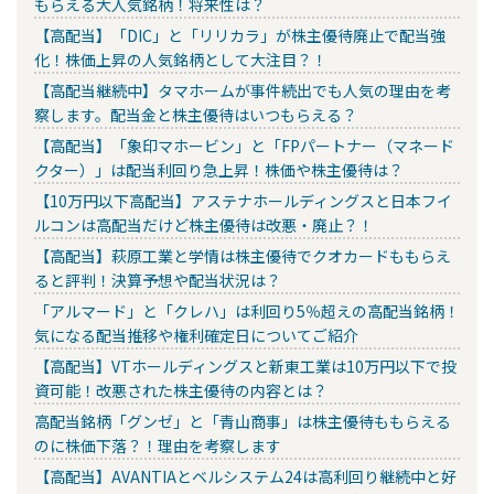
もらえる大人気銘柄！将来性は？
【高配当】「DIC」と「リリカラ」が株主優待廃止で配当強
化！株価上昇の人気銘柄として大注目？！
【高配当継続中】タマホームが事件続出でも人気の理由を考
察します。配当金と株主優待はいつもらえる？
【高配当】「象印マホービン」と「FPパートナー（マネード
クター）」は配当利回り急上昇！株価や株主優待は？
【10万円以下高配当】アステナホールディングスと日本フイ
ルコンは高配当だけど株主優待は改悪・廃止？！
【高配当】萩原工業と学情は株主優待でクオカードももらえ
ると評判！決算予想や配当状況は？
「アルマード」と「クレハ」は利回り5％超えの高配当銘柄！
気になる配当推移や権利確定日についてご紹介
【高配当】VTホールディングスと新東工業は10万円以下で投
資可能！改悪された株主優待の内容とは？
高配当銘柄「グンゼ」と「青山商事」は株主優待ももらえる
のに株価下落？！理由を考察します
【高配当】AVANTIAとベルシステム24は高利回り継続中と好