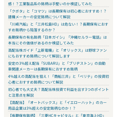
感！？工業製品系の銘柄は手堅いのか検証してみた
「クボタ」と「コマツ」は長期保有は初心者におすすめ！？
建機メーカーの安定銘柄について解説
「川崎汽船」と「三井松島HD」は危ない！？長期保有におす
すめ銘柄から陥落するのか？
長期保有の有名銘柄「日本ガイシ」「沖縄セルラー電話」は
本当にその価値があるのか検証してみた
高配当株ガイド「上新電機」と「オリックス」は野球ファン
にもおすすめ銘柄について解説します
安定の3％超え配当「SUBARU」と「ブリヂストン」の自動
車関連メーカーは長期保有におすすめ銘柄
4％越えの高配当を狙え！「商船三井」と「ベリテ」の投資初
心者におすすめ銘柄について解説
初心者でも大丈夫？高配当株投資で利益を出す3つのポイント
と注意点を解説
【高配当】「オートバックス」と「イエローハット」のカー
用品企業は3％超えの安定銘柄なのか！？
【長期保有銘柄】「三菱HCキャピタル」と「東京海上HD」