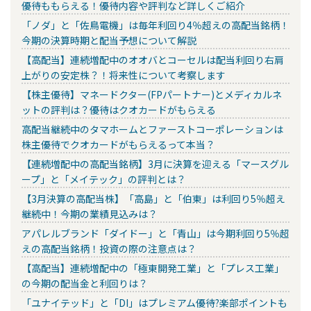
優待ももらえる！優待内容や評判など詳しくご紹介
「ノダ」と「佐鳥電機」は毎年利回り4％超えの高配当銘柄！
今期の決算時期と配当予想について解説
【高配当】連続増配中のオオバとコーセルは配当利回り右肩
上がりの安定株？！将来性について考察します
【株主優待】マネードクター(FPパートナー)とメディカルネ
ットの評判は？優待はクオカードがもらえる
高配当継続中のタマホームとファーストコーポレーションは
株主優待でクオカードがもらえるって本当？
【連続増配中の高配当銘柄】3月に決算を迎える「マースグル
ープ」と「メイテック」の評判とは？
【3月決算の高配当株】「高島」と「伯東」は利回り5％超え
継続中！今期の業績見込みは？
アパレルブランド「ダイドー」と「青山」は今期利回り5％超
えの高配当銘柄！投資の際の注意点は？
【高配当】連続増配中の「極東開発工業」と「プレス工業」
の今期の配当金と利回りは？
「ユナイテッド」と「DI」はプレミアム優待?楽部ポイントも