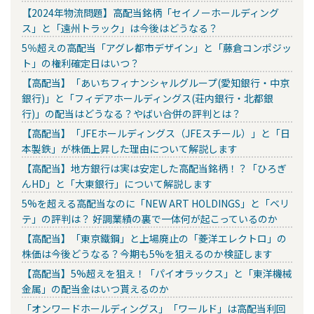
【2024年物流問題】高配当銘柄「セイノーホールディング
ス」と「遠州トラック」は今後はどうなる？
5％超えの高配当「アグレ都市デザイン」と「藤倉コンポジッ
ト」の権利確定日はいつ？
【高配当】「あいちフィナンシャルグループ(愛知銀行・中京
銀行)」と「フィデアホールディングス(荘内銀行・北都銀
行)」の配当はどうなる？やばい合併の評判とは？
【高配当】「JFEホールディングス（JFEスチール）」と「日
本製鉄」が株価上昇した理由について解説します
【高配当】地方銀行は実は安定した高配当銘柄！？「ひろぎ
んHD」と「大東銀行」について解説します
5%を超える高配当なのに「NEW ART HOLDINGS」と「ベリ
テ」の評判は？ 好調業績の裏で一体何が起こっているのか
【高配当】「東京鐵鋼」と上場廃止の「菱洋エレクトロ」の
株価は今後どうなる？今期も5%を狙えるのか検証します
【高配当】5%超えを狙え！「パイオラックス」と「東洋機械
金属」の配当金はいつ貰えるのか
「オンワードホールディングス」「ワールド」は高配当利回