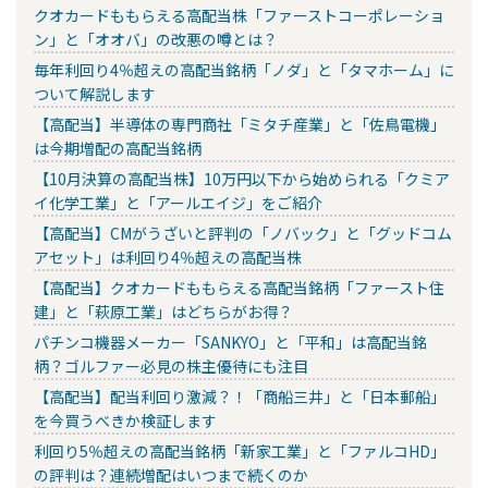
クオカードももらえる高配当株「ファーストコーポレーショ
ン」と「オオバ」の改悪の噂とは？
毎年利回り4％超えの高配当銘柄「ノダ」と「タマホーム」に
ついて解説します
【高配当】半導体の専門商社「ミタチ産業」と「佐鳥電機」
は今期増配の高配当銘柄
【10月決算の高配当株】10万円以下から始められる「クミア
イ化学工業」と「アールエイジ」をご紹介
【高配当】CMがうざいと評判の「ノバック」と「グッドコム
アセット」は利回り4％超えの高配当株
【高配当】クオカードももらえる高配当銘柄「ファースト住
建」と「萩原工業」はどちらがお得？
パチンコ機器メーカー「SANKYO」と「平和」は高配当銘
柄？ゴルファー必見の株主優待にも注目
【高配当】配当利回り激減？！「商船三井」と「日本郵船」
を今買うべきか検証します
利回り5％超えの高配当銘柄「新家工業」と「ファルコHD」
の評判は？連続増配はいつまで続くのか