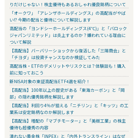
りだけじゃない！株主優待もあるおしゃれ優良銘柄について
「オークワ」「アレンザホールディングス」の高配当がやば
い!? 今期の配当と優待について解説します
高配当の「ヨンドシーホールディングス(4℃)」と「バロック
ジャパンリミテッド」は炎上するのか？嫌われている理由に
ついて解説
【高配当】バーバリーショックから復活した「三陽商会」と
「チヨダ」は投資チャンスなのか検証してみた
高配当株・ETFのデメリットやリスクとは？体験談も！購入
前に知っておこう
新NISA対象の東証高配当ETF4選を紹介！
【高配当】100年以上の歴史がある「東海カーボン」と「岡
部」の隠れ優秀銘柄を解説します
【高配当】利回り4％が狙える「ニチリン」と「キッツ」の工
業系は安定銘柄なのか解説します
【高配当】増配の「マブチモーター」と「美樹工業」の株主
優待も超優秀の内容
潰れない黄金株「INPEX」と「内外トランスライン」はなぜ