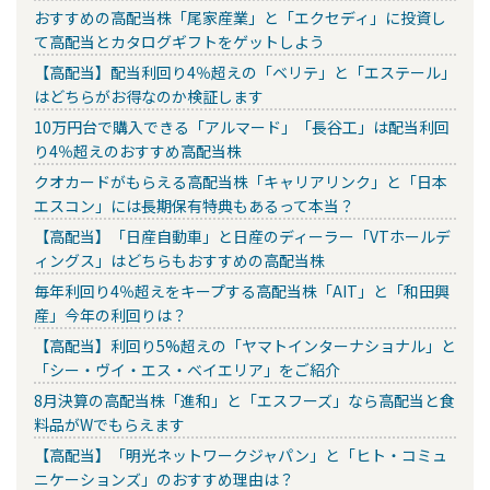
おすすめの高配当株「尾家産業」と「エクセディ」に投資し
て高配当とカタログギフトをゲットしよう
【高配当】配当利回り4％超えの「ベリテ」と「エステール」
はどちらがお得なのか検証します
10万円台で購入できる「アルマード」「長谷工」は配当利回
り4％超えのおすすめ高配当株
クオカードがもらえる高配当株「キャリアリンク」と「日本
エスコン」には長期保有特典もあるって本当？
【高配当】「日産自動車」と日産のディーラー「VTホールデ
ィングス」はどちらもおすすめの高配当株
毎年利回り4％超えをキープする高配当株「AIT」と「和田興
産」今年の利回りは？
【高配当】利回り5%超えの「ヤマトインターナショナル」と
「シー・ヴイ・エス・ベイエリア」をご紹介
8月決算の高配当株「進和」と「エスフーズ」なら高配当と食
料品がWでもらえます
【高配当】「明光ネットワークジャパン」と「ヒト・コミュ
ニケーションズ」のおすすめ理由は？