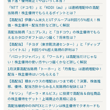
価下落・優待廃止でやばいって本当？
「NTT（ドコモ）」と「KDDI（au）」は連続増配中の高配
当銘柄！株主優待でもらえるポイントとは？
【高配当】伊藤ハム米久とUTグループは利回り5％超え！株
価・株主優待・配当方針など詳しく解説
高配当銘柄「ユニプレス」と「ヨドコウ」の株主優待でもら
えるカタログギフトはいつ届く？将来性は？
【高配当】「チヨダ（東京靴流通センター）」と「ディップ
（バイトル）」利回り4％超え銘柄の評判は？
「バロックジャパン」と「ワールド」は高配当だけじゃな
い！株主優待の使い方やいつ届くかなど詳しく解説
1月決算高配当銘柄「トーホー」と「丹青社」は連続増配中！
配当・株主優待はいつもらえる？
【高配当】積水ハウスの増配はいつまで続く？決算、株価推
移、優待、配当方針からみる人気銘柄の秘訣とは？
「キリン」「ポーラ・オルビス」に投資で高配当＆自社商品
の株主優待をゲット！上場廃止の真相に迫る
高配当継続中のINPEXとニチリンは株主優待でクオカードも