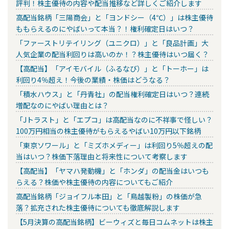
評判！株主優待の内容や配当推移など詳しくご紹介します
高配当銘柄「三陽商会」と「ヨンドシー（4℃）」は株主優待
ももらえるのにやばいって本当？！権利確定日はいつ？
「ファーストリテイリング（ユニクロ）」と「良品計画」大
人気企業の配当利回りは高いのか！？株主優待はいつ届く？
【高配当】「アイモバイル（ふるなび）」と「トーホー」は
利回り4％超え！今後の業績・株価はどうなる？
「積水ハウス」と「丹青社」の配当権利確定日はいつ？連続
増配なのにやばい理由とは？
「Jトラスト」と「エプコ」は高配当なのに不祥事で怪しい？
100万円相当の株主優待がもらえるやばい10万円以下銘柄
「東京ソワール」と「ミズホメディー」は利回り5％超えの配
当はいつ？株価下落理由と将来性について考察します
【高配当】「ヤマハ発動機」と「ホンダ」の配当金はいつも
らえる？株価や株主優待の内容についてもご紹介
高配当銘柄「ジョイフル本田」と「鳥越製粉」の株価が急
落？拡充された株主優待についても徹底解説します
【5月決算の高配当銘柄】ビーウィズと毎日コムネットは株主