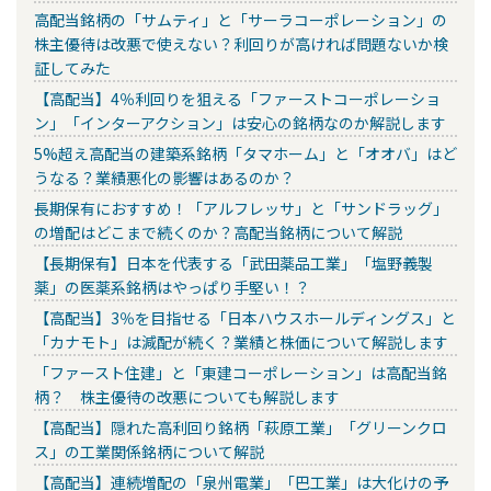
高配当銘柄の「サムティ」と「サーラコーポレーション」の
株主優待は改悪で使えない？利回りが高ければ問題ないか検
証してみた
【高配当】4％利回りを狙える「ファーストコーポレーショ
ン」「インターアクション」は安心の銘柄なのか解説します
5%超え高配当の建築系銘柄「タマホーム」と「オオバ」はど
うなる？業績悪化の影響はあるのか？
長期保有におすすめ！「アルフレッサ」と「サンドラッグ」
の増配はどこまで続くのか？高配当銘柄について解説
【長期保有】日本を代表する「武田薬品工業」「塩野義製
薬」の医薬系銘柄はやっぱり手堅い！？
【高配当】3％を目指せる「日本ハウスホールディングス」と
「カナモト」は減配が続く？業績と株価について解説します
「ファースト住建」と「東建コーポレーション」は高配当銘
柄？ 株主優待の改悪についても解説します
【高配当】隠れた高利回り銘柄「萩原工業」「グリーンクロ
ス」の工業関係銘柄について解説
【高配当】連続増配の「泉州電業」「巴工業」は大化けの予