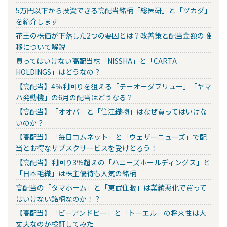
5万円以下から投資できる高配当銘柄「総医研」と「ツカダ」
を紹介します
花王の株価が下落した2つの要因とは？改善策と配当金額の推
移について解説
買ってはいけない高配当株「NISSHA」と「CARTA
HOLDINGS」はどうなの？
【高配当】4％利回りを狙える「テーオーダブリュー」「ヤマ
ハ発動機」の6月の配当はどうなる？
【高配当】「オオバ」と「住江織物」はなぜ買ってはいけな
いのか？
【高配当】「毎日コムネット」と「ウェザーニューズ」で配
当とお得なサブスクサービスを受けとろう！
【高配当】利回り3％超えの「ハニーズホールディングス」と
「日本毛織」は株主優待も人気の銘柄
高配当の「タマホーム」と「東武住販」は業績悪化で買って
はいけない銘柄なのか！？
【高配当】「ビーアンドピー」と「トーエル」の将来性は大
丈夫なのか検証してみた