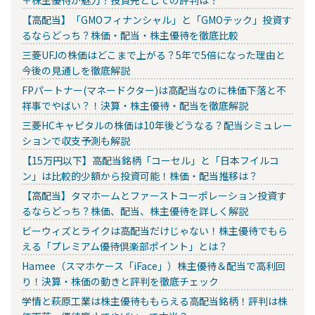
【高配当】「GMOフィナンシャル」と「GMOテック」投資す
るならどっち？株価・配当・株主優待を徹底比較
三菱UFJの株価はどこまで上がる？5年で5倍になった理由と
今後の見通しを徹底解説
FPパートナー(マネードクター)は高配当なのに株価下落と不
祥事でやばい？！決算・株主優待・配当を徹底解説
三菱HCキャピタルの株価は10年後どうなる？配当シミュレー
ションで収支予測も解説
【15万円以下】高配当銘柄「コーセル」と「日本フイルコ
ン」は比較的少額から投資可能！株価・配当推移は？
【高配当】タマホームとファーストコーポレーション投資す
るならどっち？株価、配当、株主優待を詳しく解説
ビーウィズとライクは高配当だけじゃない！株主優待でもら
える「プレミアム優待倶楽部ポイント」とは？
Hamee（スマホケース「iFace」）株主優待＆配当で高利回
り！決算・株価の動きと評判を徹底チェック
学情と萩原工業は株主優待ももらえる高配当銘柄！評判は株